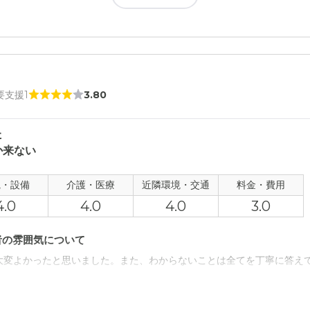
て
てるという内容で、初めから断られた印象でした。 もっと他がいいと言
について
。 家も近いので便利だと感じた。 家から近く、すぐ通えると思い説
 要支援1
3.80
た
敷金があるのにも驚いた。もっと説明して欲しかった。ただ紙を渡され
か来ない
観・設備
介護・医療
近隣環境・交通
料金・費用
4.0
4.0
4.0
3.0
者の雰囲気について
大変よかったと思いました。また、わからないことは全てを丁寧に答え
について