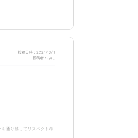
かないことが残念だったこ
投稿日時：2024/10/11
投稿者：ぷに
ーを通り越してリスペクト考