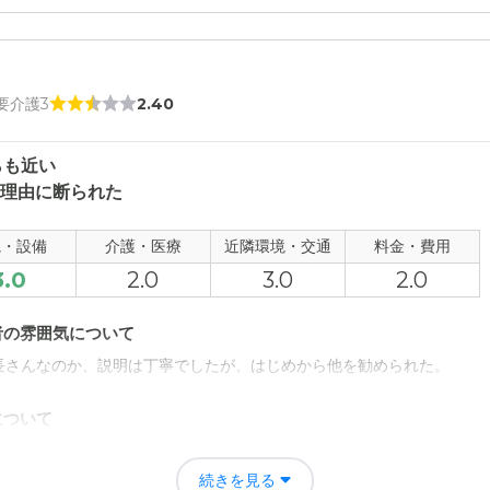
 要介護3
2.40
らも近い
を理由に断られた
観・設備
介護・医療
近隣環境・交通
料金・費用
3.0
2.0
3.0
2.0
者の雰囲気について
長さんなのか、説明は丁寧でしたが、はじめから他を勧められた。
について
たが、中は明るく広かった。 しかし、人がいるの？と思うくらいに静か
続きを見る