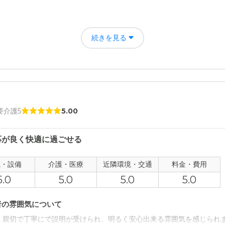
について
急時に家族が対応しやすいこと。また、施設内は清掃が行き届き清潔に
続きを見る
 要介護5
5.00
応が良く快適に過ごせる
観・設備
介護・医療
近隣環境・交通
料金・費用
5.0
5.0
5.0
5.0
者の雰囲気について
、親切で丁寧にで説明が受けられ、明るく安心出来る雰囲気を感じられ