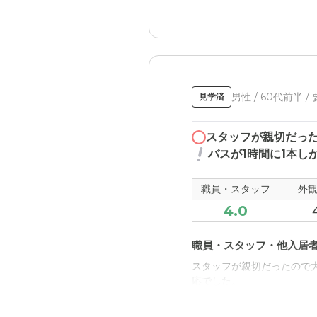
介護医療サービスについ
要介護3で入退院繰り返し
近隣環境や交通アクセス
病院が近いのでいいと思った
男性 / 60代前半 /
見学済
料金費用について
スタッフが親切だっ
金額の細かい説明もなく、
バスが1時間に1本し
職員・スタッフ
外
4.0
職員・スタッフ・他入居
スタッフが親切だったので
応でした。
近隣環境や交通アクセス