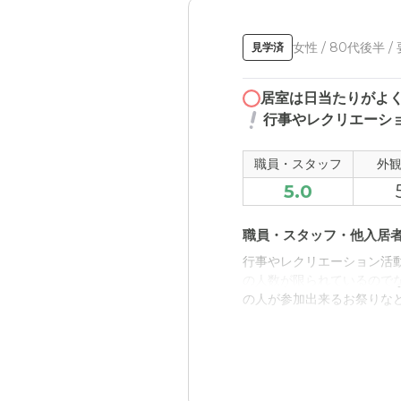
女性 / 80代後半 /
見学済
居室は日当たりがよ
行事やレクリエーシ
職員・スタッフ
外
5.0
職員・スタッフ・他入居
行事やレクリエーション活
の人数が限られているので
の人が参加出来るお祭りな
外観・内装・居室・設備
全居室日当たりがよく明る
化を感じることが出来るこ