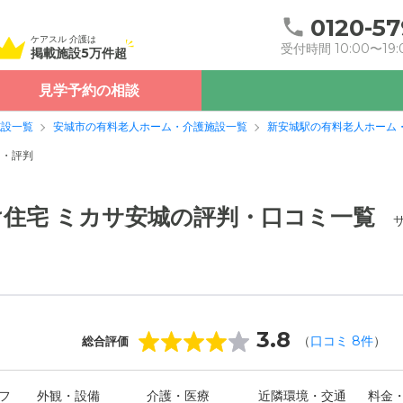
0120-57
ケアスル 介護は
受付時間 10:00〜19:
掲載施設5万件超
見学予約の相談
施設一覧
安城市の有料老人ホーム・介護施設一覧
新安城駅の有料老人ホーム
ミ・評判
住宅 ミカサ安城の評判・口コミ一覧
3.8
（
口コミ
8
件
）
総合評価
フ
外観・設備
介護・医療
近隣環境・交通
料金