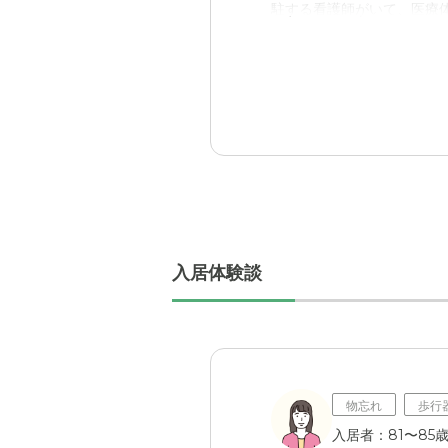
駐する看護師がいて、医療
外観・内装・居室・設備
見学をしたときの印象だけ
ありませんでした。
入居体験談
物忘れ
歩行
入居者：81〜85