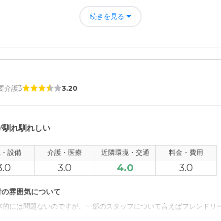
通が不便である。唯一の交通手段がバスしかなく、それも一時間で1本し
続きを見る
 要介護3
3.20
が馴れ馴れしい
観・設備
介護・医療
近隣環境・交通
料金・費用
3.0
3.0
4.0
3.0
者の雰囲気について
体的には問題ないのですが、一部のスタッフについて言えばフレンドリ