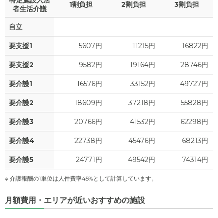
特定施設入居
1割負担
2割負担
3割負担
者生活介護
自立
-
-
-
要支援1
5607円
11215円
16822円
要支援2
9582円
19164円
28746円
要介護1
16576円
33152円
49727円
要介護2
18609円
37218円
55828円
要介護3
20766円
41532円
62298円
要介護4
22738円
45476円
68213円
要介護5
24771円
49542円
74314円
※ 介護報酬の1単位は人件費率45%として計算しています。
月額費用・エリアが近いおすすめの施設