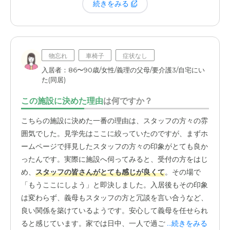
入れる際も、スタッフの方が家まで手伝いに来てください
続きをみる
ました。生活面でも、個室で静かに過ごす時間もあれば、
皆さんと交流する時間もあり、
人との関わり方を強制しな
い「近すぎず離れず」の距離感
が保たれています。
物忘れ
車椅子
症状なし
また、足元がおぼつかない姉のために、施設内で安全に移
入居者：86〜90歳/女性/義理の父母/要介護3/自宅にい
動できるよう押し車を用意してくださるなど、自立を促し
た(同居)
ながらも必要なサポートはしっかり提供してくれる。こう
この施設に決めた理由
は何ですか？
した本人のペースを大切にしてくれる環境が、姉の安心に
つながっているのだと思います。
こちらの施設に決めた一番の理由は、スタッフの方々の雰
囲気でした。見学先はここに絞っていたのですが、まずホ
ームページで拝見したスタッフの方々の印象がとても良か
ったんです。実際に施設へ伺ってみると、受付の方をはじ
め、
スタッフの皆さんがとても感じが良くて
。その場で
「もうここにしよう」と即決しました。入居後もその印象
は変わらず、義母もスタッフの方と冗談を言い合うなど、
良い関係を築けているようです。安心して義母を任せられ
ると感じています。家では日中、一人で過ごす時間が長か
...続きをみる