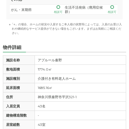
生活不活発病（廃用症候
がん・末期癌
群）
相談可
相談可
※「○」の場合、ホームの状況や入居するご本人様の状態等によっては、入居のお受け入
れや継続的なサービス提供ができない場合もございます。まずはお気軽にご相談くだ
さい。
物件詳細
施設名称
アプルール秦野
敷地面積
1774.0㎡
施設種別
介護付き有料老人ホーム
延床面積
1685.16㎡
住所
神奈川県秦野市平沢321-1
入居定員
43名
建物構造階数
-
居室総数
43室