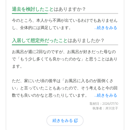
ったのですが、施設では常に誰かと関われる環境があるの
退去を検討したこと
はありますか？
が良い点だと感じています。面会に行くと、食堂で同じテ
ーブルの方たちと楽しそうにおしゃべりしている姿を見る
今のところ、本人から不満が出ているわけでもありません
ことができます。日中も広い共有スペースに皆さんで集ま
し、全体的には満足しています。
...続きをみる
って過ごしているようで、
他の入居者の方との交流が良い
刺激になっている
ようです。部屋にこもりきりにならず生
入居して想定外だったこと
はありましたか？
活できるのは、本人にとっても良いことだと思います。家
お風呂が週に2回なのですが、お風呂が好きだった母なの
にいる時はかなり好き嫌いがあったのですが、周りの皆さ
で「もう少し多くても良かったのかな」と思うことはあり
んと一緒に食べているおかげか、毎食ほぼ完食していると
ます。
聞いてびっくりしています。
ただ、家にいた頃の後半は「お風呂に入るのが面倒くさ
また、甘いものが好きなのでお菓子の差し入れを持ってい
い」と言っていたこともあったので、そう考えると今の回
くのですが、1人で全部食べてしまうと怖いので、スタッ
数でも良いのかなと思ったりしています。
...続きをみる
フさんに渡して様子を見ながら出してもらえるのも助かっ
取材日：2026/07/10
ています。
執筆者：岸川京子
続きをみる