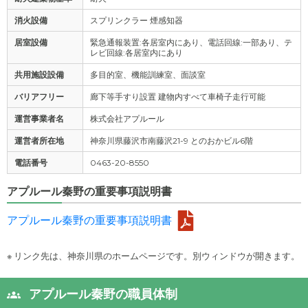
消火設備
スプリンクラー 煙感知器
居室設備
緊急通報装置:各居室内にあり、電話回線:一部あり、テ
レビ回線:各居室内にあり
共用施設設備
多目的室、機能訓練室、面談室
バリアフリー
廊下等手すり設置 建物内すべて車椅子走行可能
運営事業者名
株式会社アプルール
運営者所在地
神奈川県藤沢市南藤沢21-9 とのおかビル6階
電話番号
0463-20-8550
アプルール秦野の重要事項説明書
アプルール秦野の重要事項説明書
※ リンク先は、神奈川県のホームページです。別ウィンドウが開きます。
アプルール秦野の職員体制