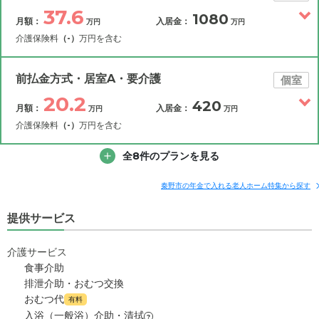
37.6
1080
月額：
入居金：
万円
万円
介護保険料
（-）
万円を含む
その他費用
月額費用
入居金
補足情報
前払金方式・居室A・要介護
個室
20.2
420
月額：
入居金：
万円
万円
37.6
月額費用
?
万円
介護保険料
（-）
万円を含む
0
その他費用
家賃
全8件のプランを見る
月額費用
入居金
万円
補足情報
11.2
管理費
?
秦野市の年金で入れる老人ホーム特集から探す
万円
20.2
月額費用
?
万円
提供サービス
26.4
食費
?
万円
0
家賃
万円
0
介護サービス
水道・光熱費
万円
食事介助
5.6
管理費
?
万円
排泄介助・おむつ交換
0
上乗せ介護費
?
万円
おむつ代
有料
14.6
食費
?
万円
入浴（一般浴）介助・清拭
?