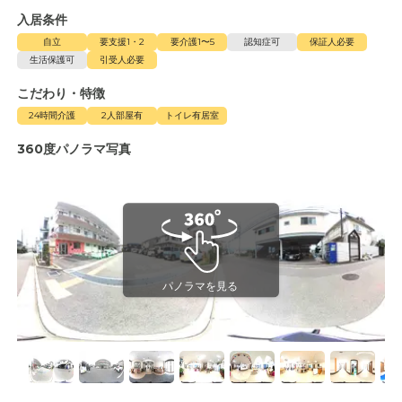
入居条件
自立
要支援1・2
要介護1〜5
認知症可
保証人必要
生活保護可
引受人必要
こだわり・特徴
24時間介護
2人部屋有
トイレ有居室
360度パノラマ写真