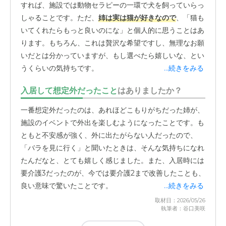
す。そのおかげか、最近は姉が不安を口にすることも減っ
すれば、施設では動物セラピーの一環で犬を飼っていらっ
てきたと聞いています。以前、別の施設にお世話になった
しゃることです。ただ、
姉は実は猫が好きなので
、「猫も
ことがあるのですが、そこは大手だったこともあり、少し
いてくれたらもっと良いのにな」と個人的に思うことはあ
システマティックで病院の延長線上のような雰囲気を感じ
ります。もちろん、これは贅沢な希望ですし、無理なお願
ました。それに比べてこちらは、それほど規模が大きくな
いだとは分かっていますが、もし選べたら嬉しいな、とい
いため、とても家庭的な雰囲気です。所長さんが入居者さ
うくらいの気持ちです。
...続きをみる
ん全員の顔と名前、そして一人ひとりの状況をしっかりと
把握されているのが、話していると伝わってきます。
入居して想定外だったこと
はありましたか？
一番想定外だったのは、あれほどこもりがちだった姉が、
人数が多すぎないからこそ、一人ひとりに目が行き届き
、
施設のイベントで外出を楽しむようになったことです。も
きめ細やかな対応ができるのだと思います。パンデミック
ともと不安感が強く、外に出たがらない人だったので、
の時期など、施設の方々も大変だったと思いますが、そう
「バラを見に行く」と聞いたときは、そんな気持ちになれ
した中でも安心して任せられたのは、このアットホームな
たんだなと、とても嬉しく感じました。また、入居時には
規模感と、スタッフの皆さんの手厚い対応があったからこ
要介護3だったのが、今では要介護2まで改善したことも、
そです。この施設は、入居者の自主性を尊重してくれると
良い意味で驚いたことです。
...続きをみる
ころも良い点だと感じています。例えば、部屋に置く家具
取材日：2026/05/26
なども「持ってきたいものがあれば持ってきてもいいです
執筆者：谷口美咲
よ」というスタンスで、実際に姉が使っていた箪笥を運び