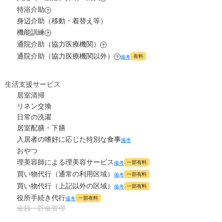
0
その他
万円
特浴介助
?
0
水道・光熱費
万円
身辺介助（移動・着替え等）
-
介護保険料
万円
機能訓練
?
0
上乗せ介護費
?
万円
通院介助（協力医療機関）
?
通院介助（協力医療機関以外）
有料
備考
?
0
その他
万円
-
介護保険料
生活支援サービス
万円
居室清掃
リネン交換
日常の洗濯
居室配膳・下膳
入居者の嗜好に応じた特別な食事
備考
おやつ
理美容師による理美容サービス
一部有料
備考
買い物代行（通常の利用区域）
一部有料
備考
買い物代行（上記以外の区域）
一部有料
備考
役所手続き代行
一部有料
備考
金銭・貯金管理