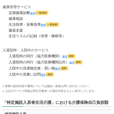
健康管理サービス
定期健康診断
一部有料
備考
健康相談
生活指導・栄養指導
一部有料
備考
服薬支援
生活リズムの記録（排便・睡眠等）
入退院時・入院中のサービス
入退院時の同行（協力医療機関）
有料
備考
入退院時の同行（協力医療機関以外）
有料
備考
入院中の洗濯物交換・買い物
有料
備考
入院中の見舞い訪問
有料
備考
※ 実際の提供内容や費用については施設へ直接お問い合わせください。
※ 上記のサービス情報は厚生労働省への届出内容をもとに表示しています。
「特定施設入居者生活介護」における介護保険自己負担額