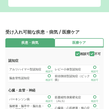
受け入れ可能な疾患・病気 / 医療ケア
疾患・病気
医療ケア
相談可
不可
認知症
アルツハイマー型認知症
レビー小体型認知症
相談可
相談可
前頭側頭型認知症（ピック
脳血管性認知症
病）
相談可
相談可
心臓・血管・神経
筋萎縮性側索硬化症
パーキンソン病
（ALS）
相談可
相談可
脳梗塞・脳卒中・脳出血・
心臓病・心筋梗塞・狭心症