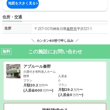
地図を大きく見る
住所・交通
住所
〒257-0015神奈川県
秦野市
平沢321-1
カンタン60秒で申し込み
この施設にお問い合わせ
無料
アプルール秦野
介護付き有料老人ホーム
標準
入居金
プラン
0
月額
20.2
〜
プラン
万円
月額
29.2
〜
万円
(入居金
600
〜)
万円
(入居金
0
〜)
万円