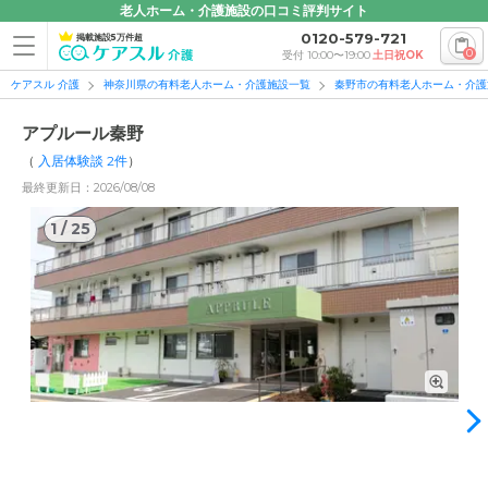
老人ホーム・介護施設の口コミ評判サイト
0120-579-721
掲載施設5万件超
0
受付 10:00〜19:00
土日祝OK
ケアスル 介護
神奈川県の有料老人ホーム・介護施設一覧
秦野市の有料老人ホーム・介護
アプルール秦野
（
入居体験談
2
件
）
最終更新日：2026/08/08
1
/
25
1
/
25
外観: 外観は一般的なマンションのようなつくりで3階建てで
す。複数台停められる駐車場を完備しています。