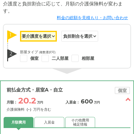
介護度と負担割合に応じて、月額の介護保険料が変わま
す。
料金の総額を見積もり・お問い合わせ
1
部屋タイプ
(複数選択可)
2
個室
二人部屋
相部屋
前払金方式・居室A・自立
個室
20.2
600
月額：
入居金：
万円
万円
介護保険料
（-）
万円を含む
その他費用
月額費用
入居金
補足情報