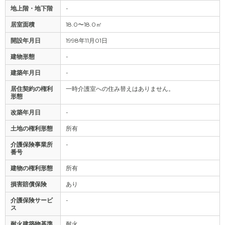
地上階・地下階
-
居室面積
18.0〜18.0㎡
開設年月日
1998年11月01日
建物形態
-
建築年月日
-
居住契約の権利
一時介護室への住み替えはありません。
形態
改築年月日
-
土地の権利形態
所有
介護保険事業所
-
番号
建物の権利形態
所有
損害賠償保険
あり
介護保険サービ
-
ス
耐火建築物基準
耐火