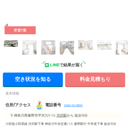
空室1室
LINE
で結果が届く
空き状況を知る
料金見積もり
基本情報
住所/アクセス
電話番号
0463-20-8550
地図
神奈川県秦野市平沢321-1
渋沢駅
から 徒歩15分
小田急小田原線 渋沢駅下車 神奈川中央交通バス 秦野駅行 中舟道下車 徒歩10分