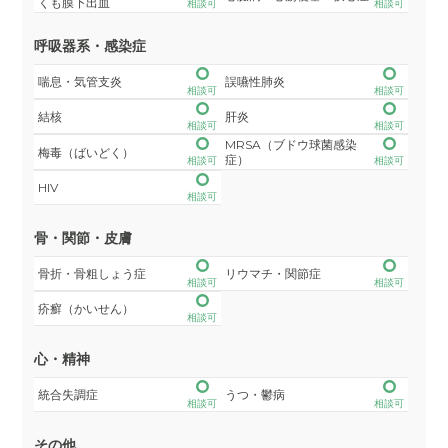
くも膜下出血
相談可
相談可
呼吸器系・感染症
喘息・気管支炎
誤嚥性肺炎
相談可
相談可
結核
肝炎
相談可
相談可
MRSA（ブドウ球菌感染
梅毒（ばいどく）
症）
相談可
相談可
HIV
相談可
骨・関節・皮膚
骨折・骨粗しょう症
リウマチ・関節症
相談可
相談可
疥癬（かいせん）
相談可
心・精神
統合失調症
うつ・鬱病
相談可
相談可
その他