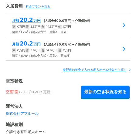
入居費用
料金プランを見る
20.2
月額
万円
(入居金
600.0
万円) + 介護保険料
家
0
万円
管
5.6
万円
食
14.6
万円
他
0
万円
2
個室 / 18m
/ 前払金方式・居室A・自立
20.2
月額
万円
(入居金
420.0
万円) + 介護保険料
家
0
万円
管
5.6
万円
食
14.6
万円
他
0
万円
2
個室 / 18m
/ 前払金方式・居室A・要介護
秦野市の年金で入れる老人ホーム特集から探す
空室状況
最新の空き状況を知る
空室1室
(2026/08/08 更新)
運営法人
株式会社アプルール
施設種別
介護付き有料老人ホーム