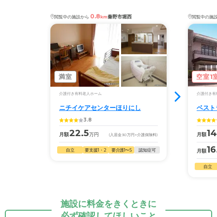
0.8
秦野市堀西
閲覧中の施設から
km
閲覧中の施
満室
空室1
介護付き有料老人ホーム
介護付き有
ニチイケアセンターほりにし
ベスト
3.8
22.5
14
月額
万円
月額
(入居金
30
万円
+介護保険料)
16
自立
要支援1・2
要介護1〜5
認知症可
月額
自立
施設に料金をきくときに
必ず確認してほしいこと