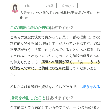
症状なし
歩行器
症状なし
入居者：71〜75歳/女性/その他親族/要介護3/自宅にいた
(同居)
この施設に決めた理由
は何ですか？
こちらの施設に決めて良かったと思う一番の理由は、姉の
精神的な特性を深く理解してくださっている点です。姉は
不安感が強く、「追いかけられている」といった感覚に悩
まされることがありました。そのことを施設の所長さんに
お伝えしたところ、
病気への理解が深く、「あ、こういう
状態なんですね」と的確に状況を把握
してくださいまし
た。
所長さんは看護師の資格をお持ちだそうで、専門的な知識
...続きをみる
があるからこその安心感があります。ただ預かるだけでな
退去を検討したこと
はありますか？
く、姉の心の状態をきちんと理解した上で、日々の声かけ
など精神的なケアを丁寧に行ってくださっていると感じま
全体的にとても満足しているのですが、一つだけ挙げると