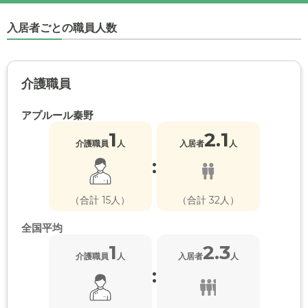
入居者ごとの職員人数
介護職員
アプルール秦野
1
2.1
介護職員
人
入居者
人
:
（合計 15人）
（合計 32人）
全国平均
1
2.3
介護職員
人
入居者
人
: