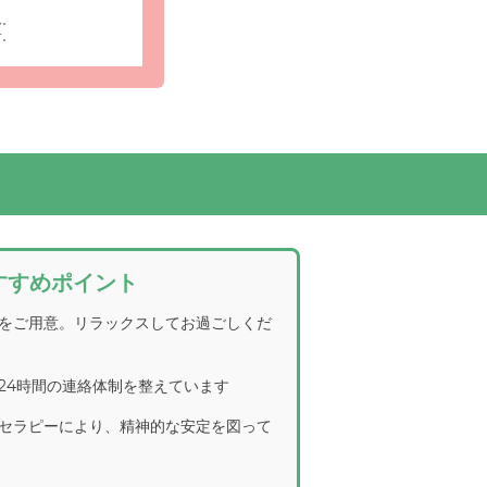
ん。
す。
が広がり、
居室内設備: ご自宅に近い状態で過ごしていた
クスタイムをお楽しみください。
すすめポイント
をご用意。リラックスしてお過ごしくだ
24時間の連絡体制を整えています
セラピーにより、精神的な安定を図って