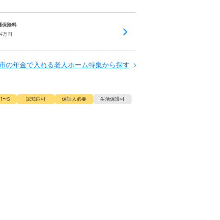
介護保険料
.4
万円
市の年金で入れる老人ホーム特集から探す
1〜5
認知症可
保証人必要
生活保護可