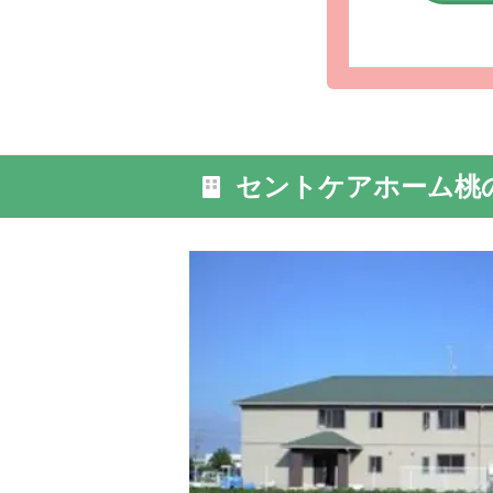
外観: ア
心穏やか
セントケアホーム桃