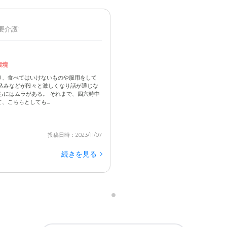
 要介護1
環境
り、食べてはいけないものや服用をして
込みなどが段々と激しくなり話が通じな
らにはムラがある。 それまで、四六時中
こちらとしても...
投稿日時：2023/11/07
続きを見る