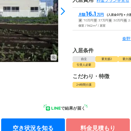
入居費用
料金プランを見る
16.1
月額
万円
(入居金
0
円) + 
家
7.0
万円
管
3.7
万円
食
3.0
万円
他
2
2
個室 / 9.62m
/ 居室
秦野
入居条件
自立
要支援2
要介護
引受人必要
こだわり・特徴
24時間介護
LINE
で結果が届く
空き状況を知る
料金見積もり