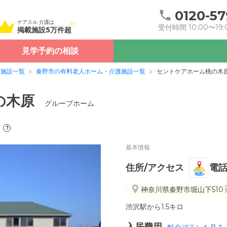
0120-57
ケアスル 介護は
受付時間 10:00〜19:
掲載施設5万件超
見学予約の相談
護施設一覧
秦野市の有料老人ホーム・介護施設一覧
セントケアホーム桃の木
の木原
グループホーム
?
基本情報
住所/アクセス
電
地図
神奈川県秦野市堀山下510
渋沢駅から1.5キロ