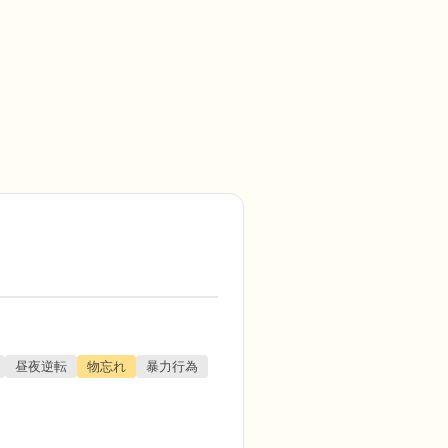
昼夜逆転
物忘れ
暴力行為