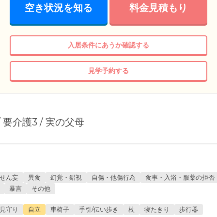
空き状況を知る
料金見積もり
入居条件にあうか確認する
見学予約する
 / 要介護3 / 実の父母
せん妄
異食
幻覚・錯視
自傷・他傷行為
食事・入浴・服薬の拒否
暴言
その他
見守り
自立
車椅子
手引/伝い歩き
杖
寝たきり
歩行器