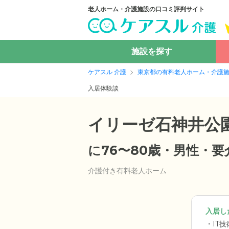
老人ホーム・介護施設の口コミ評判サイト
施設を探す
ケアスル 介護
東京都の有料老人ホーム・介護
入居体験談
イリーゼ石神井公
に76〜80歳・男性・
介護付き有料老人ホーム
入居した
IT