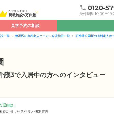
0120-57
ケアスル 介護は
受付時間 10:00〜19:
掲載施設5万件超
見学予約の相談
施設一覧
練馬区の有料老人ホーム・介護施設一覧
石神井公園駅の有料老人ホ
園
要介護3で入居中の方へのインタビュー
理由は...
技術を活用した見守りと個別管理