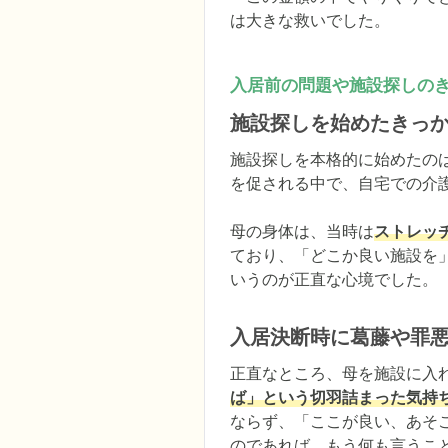
は大きな救いでした。
入居前の問題や施設探しの
施設探しを始めたきっ
施設探しを本格的に始めたの
を促される中で、自宅での介護
母の身体は、当時は
ストレッ
ており、「どこか良い施設を
いうのが正直な心境でした。
入居決断時に葛藤や罪
正直なところ、母を施設に入
ば」という切羽詰まった気持
ならず、「ここが良い、あそ
のであれば、もう何も言うこ