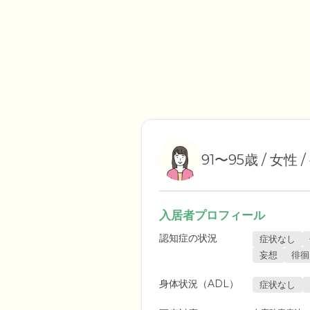
91〜95歳 / 女性 
入居者プロフィール
認知症の状況
症状なし
妄想
徘徊
身体状況（ADL）
症状なし