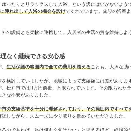
、ゆったりとリラックスして入浴、という訳にはいかないよう
に連れ出して入浴の機会を設け
てくれています。施設の浴室よ
、外の設備とも柔軟に連携して、入居者の生活の質を維持しよ
無理なく継続できる安心感
が、
生活保護の範囲内で全ての費用を賄える
ことも、大きな助け
請を検討していましたが、地域によって支給額には差があります
が、松戸市では11万円前後、と限られています。その限られた
きな不安がありました。

戸市の支給基準を十分に理解されており、その範囲内ですべて
確認しながら、スムーズにやり取りを進めていただきました。

きるのであれば、私は何も文句はない」と思えるほど、経済的