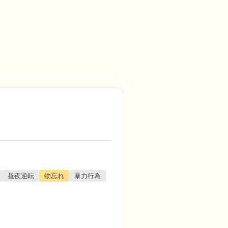
昼夜逆転
物忘れ
暴力行為