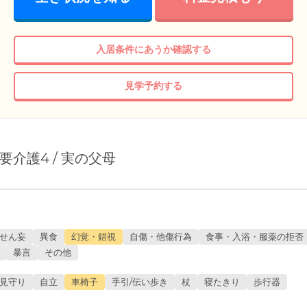
入居条件にあうか確認する
見学予約する
/ 要介護4 / 実の父母
せん妄
異食
幻覚・錯視
自傷・他傷行為
食事・入浴・服薬の拒否
暴言
その他
見守り
自立
車椅子
手引/伝い歩き
杖
寝たきり
歩行器