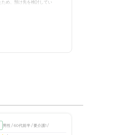
たため、預け先を検討してい
が元気になったような気がす
りしている
男性 / 60代前半 / 要介護1 /
女性 / 90代前半 / 要介
入居済