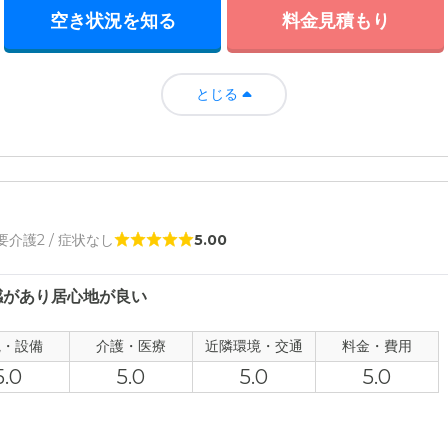
空き状況を知る
料金見積もり
とじる
 要介護2 / 症状なし
5.00
感があり居心地が良い
観・設備
介護・医療
近隣環境・交通
料金・費用
5.0
5.0
5.0
5.0