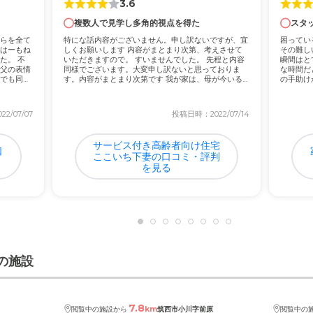
3.6
複数人で見学し多角的視点を得た
スタ
について
らを全て
特にな話内容がございません。申し訳ないですが、宜
困ってい
駐車場も沢山あり問題なく通える感じでストレスがなく行けている
はーもね
しくお願いします 内容がまとまり次第、考えさせて
その難し
た。 不
いただきますので。 すいませんでした。 先程と内容
瞬間はと
父の表情
同様でございます。大変申し訳ないと思っておりま
な時間だ
でも同様
す。内容がまとまり次第です 我が家は、母が今いる
の手助け
老健...
ます...
であると思うし、きめ細かいのでむしろ安いかと思っている。
2/07/07
投稿日時：2022/07/14
サービス付き高齢者向け住宅
口
ここいち下妻の口コミ・評判
を見る
の施設
7.8
km
閲覧中の施設から
筑西市小川字前原
閲覧中の