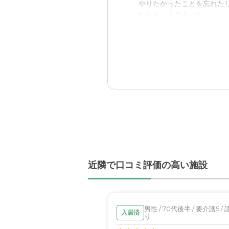
やりたかったことを忘れた
たらちょうどあった
入居後どうなったか？
自分の時間がもて、自宅も
るから
小山すみれの評価
大変明るい感じで風通しの
職員・スタッフ・他入居
みなさん大変元気で明るい
近隣で口コミ評価の高い施設
外観・内装・居室・設備
明るい雰囲気が大変強く、
介護医療サービスについ
男性 / 70代後半 / 要介護5 /
入居済
り
何かあった際にも、目配り