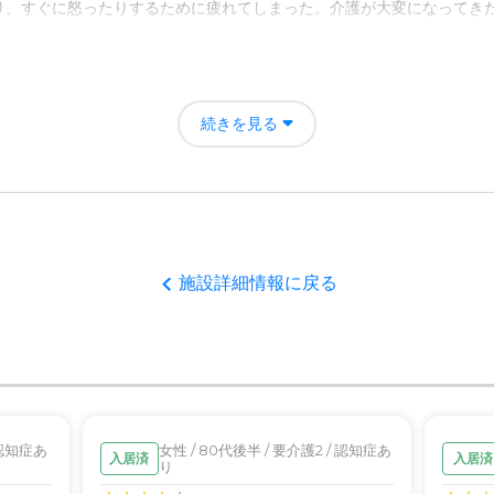
り、すぐに怒ったりするために疲れてしまった。介護が大変になってき
きれいにでき精神的にこちらの 余裕ができるようになったので、お互い
続きを見る
良さを感じたため。食事もおいしい感じを受けた。職員が元気
者の雰囲気について
施設詳細情報に戻る
印象を受けました。目配りは大変行き届いている感じを受けました。
について
清潔感もあり大変居心地が良い感じを受けました。パーソナルもしっか
て
 認知症あ
女性 / 80代後半 / 要介護2 / 認知症あ
入居済
入居済
り
が行き届いているので安心しているため。対応が早いので安心