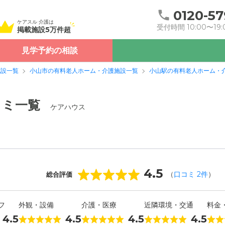
0120-57
ケアスル 介護は
受付時間 10:00〜19:
掲載施設5万件超
見学予約の相談
施設一覧
小山市の有料老人ホーム・介護施設一覧
小山駅の有料老人ホーム・
コミ一覧
ケアハウス
4.5
（
口コミ
2
件
）
総合評価
フ
外観・設備
介護・医療
近隣環境・交通
料金
4.5
4.5
4.5
4.5