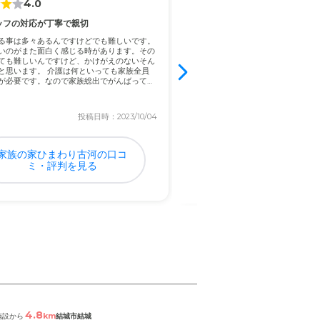
4.0
3.2
ッフの対応が丁寧で親切
洗練された施設だと感じた
る事は多々あるんですけどでも難しいです。
入居前に介護で困っていたこととい
いのがまた面白く感じる時があります。その
と母が祖母に対していろいろとする
ても難しいんですけど、かけがえのないそん
も大変そうに感じていた。 自宅での
と思います。 介護は何といっても家族全員
居したことによって、今まで自宅で
が必要です。なので家族総出でがんばってい
介護施設の職員の方々がしてくれて
かか...
投稿日時：2023/10/04
投稿日
家族の家ひまわり古河の口コ
栃木グループリビング
ミ・評判を見る
の口コミ・評判を
4.8
2.5
km
km
施設から
結城市結城
閲覧中の施設から
結城市結城