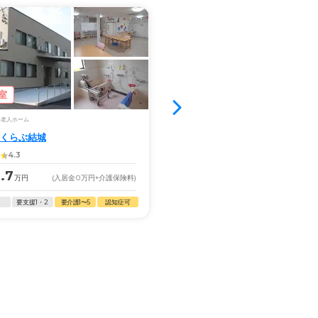
室
空室5室
料老人ホーム
サービス付き高齢者向け住宅
くらぶ結城
やさしえ結城 東館・西館
4.3
3.95
.7
13.1
万円
(入居金
0
万円
+介護保険料)
月額
万円
(入居金
0
万円
+
要支援1・2
要介護1〜5
認知症可
自立
要支援1・2
要介護1〜5