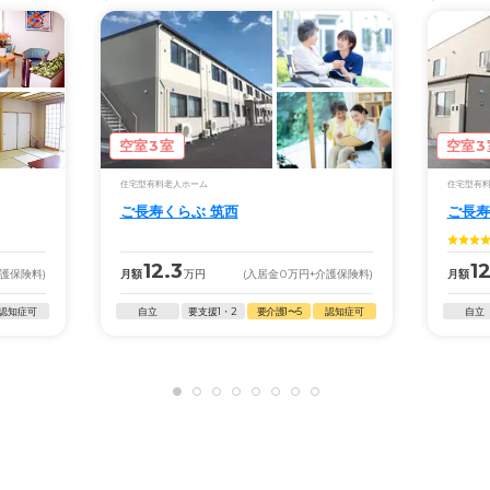
空室3室
空室3
住宅型有料老人ホーム
住宅型有
ご長寿くらぶ 筑西
ご長寿
12.3
12
介護保険料)
月額
万円
(入居金
0
万円
+介護保険料)
月額
認知症可
自立
要支援1・2
要介護1〜5
認知症可
自立