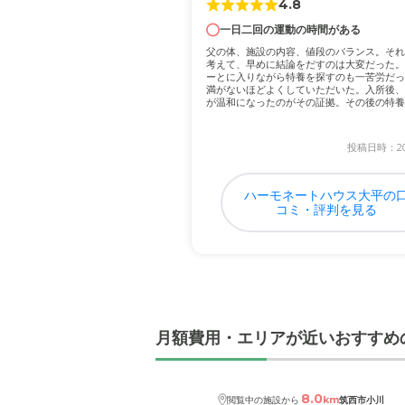
4.8
一日二回の運動の時間がある
近隣環境や交通アクセス
父の体、施設の内容、値段のバランス。それ
車での移動が主なので、 
考えて、早めに結論をだすのは大変だった。
ーとに入りながら特養を探すのも一苦労だっ
満がないほどよくしていただいた。入所後、
が温和になったのがその証拠。その後の特養
料金費用について
によ...
他のところと遜色ない価格
投稿日時：202
ハーモネートハウス大平の
コミ・評判を見る
月額費用・エリアが近いおすすめ
8.0
km
閲覧中の施設から
筑西市小川