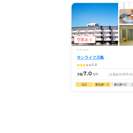
空室あり
ケアハウス
サンライフ川島
3.0
7.0
月額
万円
(入居金
30
万円
+
自立
要支援1・2
要介護1〜5