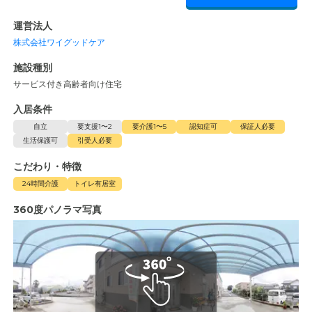
運営法人
株式会社ワイグッドケア
施設種別
サービス付き高齢者向け住宅
入居条件
自立
要支援1〜2
要介護1〜5
認知症可
保証人必要
生活保護可
引受人必要
こだわり・特徴
24時間介護
トイレ有居室
360度パノラマ写真