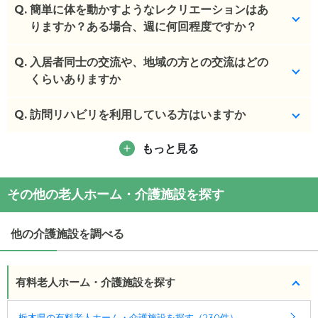
Q.
大人数の場合は、事前連絡をお願いします。9~18時
簡単に体を動かすようなレクリエーションはあ
となります。差し入れは可能です。
りますか？ある場合、週に何回程度ですか？
(回答者: 施設担当者,回答日: 2024/04/08)
Q.
デイサービスなどのご利用となります。
入居者同士の交流や、地域の方との交流はどの
くらいありますか
(回答者: 施設担当者,回答日: 2024/04/08)
Q.
お食事の時間に交流しております。
訪問リハビリを利用している方はいますか
(回答者: 施設担当者,回答日: 2024/04/08)
もっと見る
一部いらっしゃいます。
(回答者: 施設担当者,回答日: 2024/04/08)
その他の老人ホーム・介護施設を探す
他の介護施設を調べる
有料老人ホーム・介護施設を探す
栃木県の有料老人ホーム・介護施設を探す（230件）