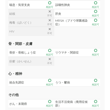
喘息・気管支炎
誤嚥性肺炎
相談可
相談可
結核
肝炎
不可
相談可
MRSA（ブドウ球菌感染
梅毒（ばいどく）
症）
不可
相談可
HIV
不可
骨・関節・皮膚
骨折・骨粗しょう症
リウマチ・関節症
相談可
相談可
疥癬（かいせん）
不可
心・精神
統合失調症
うつ・鬱病
相談可
相談可
その他
生活不活発病（廃用症候
がん・末期癌
群）
相談可
相談可