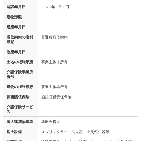
開設年月日
2020年11月01日
建物形態
-
建築年月日
-
居住契約の権利
普通賃貸借契約
形態
改築年月日
-
土地の権利形態
事業主体非所有
介護保険事業所
-
番号
建物の権利形態
事業主体非所有
損害賠償保険
施設賠償責任保険
介護保険サービ
-
ス
耐火建築物基準
準耐火構造
消火設備
スプリンクラー、消火器、火災報知器等