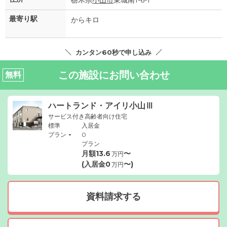
栃木県
小山市
東城南1-6-1
最寄り駅
からキロ
カンタン60秒で申し込み
この施設にお問い合わせ
無料
ハートランド・アイリ小山Ⅲ
サービス付き高齢者向け住宅
標準
入居金
-
プラン
0
プラン
月額
13.6
〜
万円
(入居金
0
〜)
万円
資料請求する