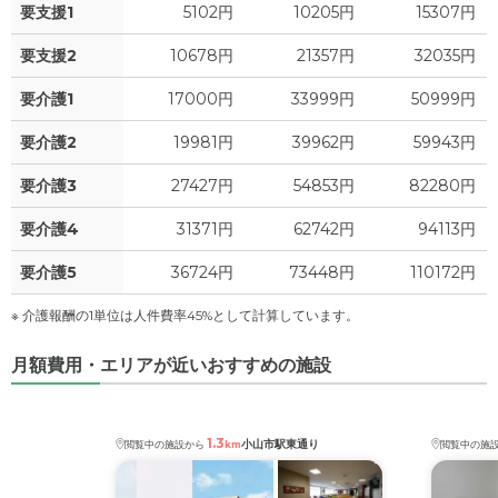
要支援1
5102円
10205円
15307円
要支援2
10678円
21357円
32035円
要介護1
17000円
33999円
50999円
要介護2
19981円
39962円
59943円
要介護3
27427円
54853円
82280円
要介護4
31371円
62742円
94113円
要介護5
36724円
73448円
110172円
※ 介護報酬の1単位は人件費率45%として計算しています。
月額費用・エリアが近いおすすめの施設
1.3
小山市駅東通り
閲覧中の施設から
km
閲覧中の施