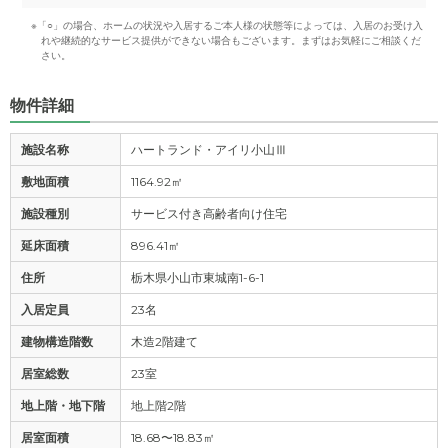
※「○」の場合、ホームの状況や入居するご本人様の状態等によっては、入居のお受け入
れや継続的なサービス提供ができない場合もございます。まずはお気軽にご相談くだ
さい。
物件詳細
施設名称
ハートランド・アイリ小山Ⅲ
敷地面積
1164.92㎡
施設種別
サービス付き高齢者向け住宅
延床面積
896.41㎡
住所
栃木県小山市東城南1-6-1
入居定員
23名
建物構造階数
木造2階建て
居室総数
23室
地上階・地下階
地上階2階
居室面積
18.68〜18.83㎡