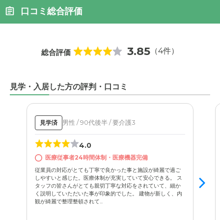
口コミ総合評価
3.85
（4件）
総合評価
見学・入居した方の評判・口コミ
男性 / 90代後半 / 要介護3
見学済
4.0
医療従事者24時間体制・医療機器完備
従業員の対応がとても丁寧で良かった事と施設が綺麗で過ご
しやすいと感じた。医療体制が充実していて安心できる。 ス
タッフの皆さんがとても親切丁寧な対応をされていて、細か
く説明していただいた事が印象的でした。 建物が新しく、内
観が綺麗で整理整頓されて...