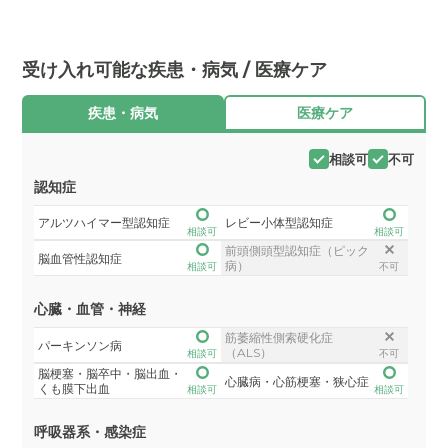
受け入れ可能な疾患・病気 / 医療ケア
疾患・病気
医療ケア
相談可
不可
認知症
アルツハイマー型認知症
レビー小体型認知症
相談可
相談可
前頭側頭型認知症（ピック
脳血管性認知症
病）
相談可
不可
心臓・血管・神経
筋萎縮性側索硬化症
パーキンソン病
（ALS）
相談可
不可
脳梗塞・脳卒中・脳出血・
心臓病・心筋梗塞・狭心症
くも膜下出血
相談可
相談可
呼吸器系・感染症