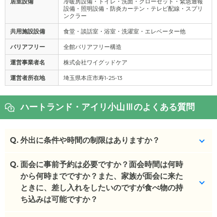
居室設備
冷暖房設備・トイレ・洗面・クローゼット・緊急通報
設備・照明設備・防炎カーテン・テレビ配線・スプリ
ンクラー
共用施設設備
食堂・談話室・浴室・洗濯室・エレベーター他
バリアフリー
全館バリアフリー構造
運営事業者名
株式会社ワイグッドケア
運営者所在地
埼玉県本庄市寿1-25-13
ハートランド・アイリ小山Ⅲのよくある質問
Q.
外出に条件や時間の制限はありますか？
Q.
特にございません。
面会に事前予約は必要ですか？面会時間は何時
から何時までですか？また、家族が面会に来た
(回答者: 施設担当者,回答日: 2024/04/08)
ときに、差し入れをしたいのですが食べ物の持
ち込みは可能ですか？