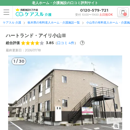
老人ホーム・介護施設の口コミ評判サイト
0120-579-721
掲載施設5万件超
0
受付 10:00〜19:00
土日祝OK
ケアスル 介護
栃木県の有料老人ホーム・介護施設一覧
小山市の有料老人ホーム・介護施
ハートランド・アイリ小山Ⅲ
総合評価
3.85
（
口コミ
4
件
）
?
最終更新日：2026/07/18
1
/
30
1
/
30