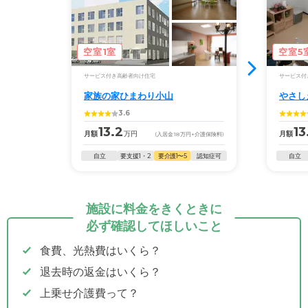
空室1室
空室5
サービス付き高齢者向け住宅
サービス付
家族の家ひまわり小山
やさし
3.6
13.2
13
月額
万円
月額
(入居金
18
万円
+介護保険料)
自立
要支援1・2
要介護1〜5
認知症可
自立
施設に料金をきくときに
必ず確認してほしいこと
食費、光熱費はいくら？
退去時の返金はいくら？
上乗せ介護費って？