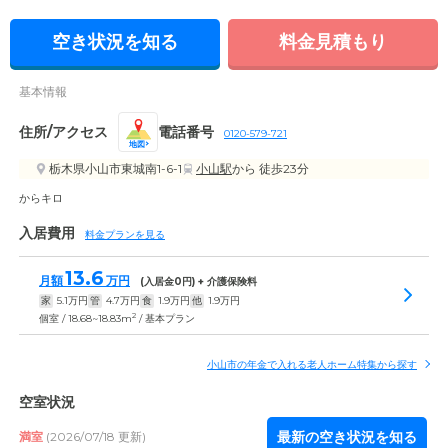
空き状況を知る
料金見積もり
基本情報
住所/アクセス
電話番号
0120-579-721
地図
栃木県小山市東城南1-6-1
小山駅
から 徒歩23分
からキロ
入居費用
料金プランを見る
13.6
月額
万円
(入居金
0
円) + 介護保険料
家
5.1
万円
管
4.7
万円
食
1.9
万円
他
1.9
万円
2
個室 / 18.68~18.83m
/ 基本プラン
小山市の年金で入れる老人ホーム特集から探す
空室状況
最新の空き状況を知る
満室
(2026/07/18 更新)