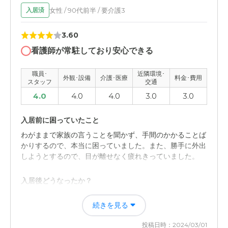
女性 / 90代前半 / 要介護3
入居済
3.60
看護師が常駐しており安心できる
職員･
近隣環境･
外観･設備
介護･医療
料金･費用
スタッフ
交通
4.0
4.0
4.0
3.0
3.0
入居前に困っていたこと
わがままで家族の言うことを聞かず、手間のかかることば
かりするので、本当に困っていました。また、勝手に外出
しようとするので、目が離せなく疲れきっていました。
入居後どうなったか？
家族が手間をかけることがなくなったので、楽になりまし
続きを見る
た。また勝手に外出する事もないので、安心して、夜は眠
れるようになりました。
投稿日時：2024/03/01