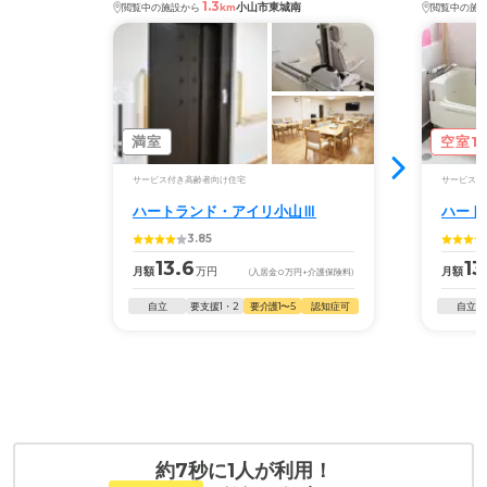
1.3
小山市東城南
閲覧中の施設から
km
閲覧中の施
満室
空室1
サービス付き高齢者向け住宅
サービス付
ハートランド・アイリ小山Ⅲ
ハート
3.85
13.6
13
月額
万円
月額
(入居金
0
万円
+介護保険料)
自立
要支援1・2
要介護1〜5
認知症可
自立
約7秒に1人が利用！