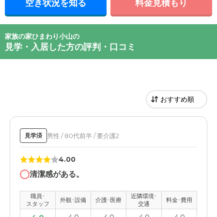
空き状況を知る
料金見積もり
家族の家ひまわり小山の
見学・入居した方の評判・口コミ
男性 / 80代前半 / 要介護2
見学済
4.00
清潔感がある。
職員･
近隣環境･
外観･設備
介護･医療
料金･費用
スタッフ
交通