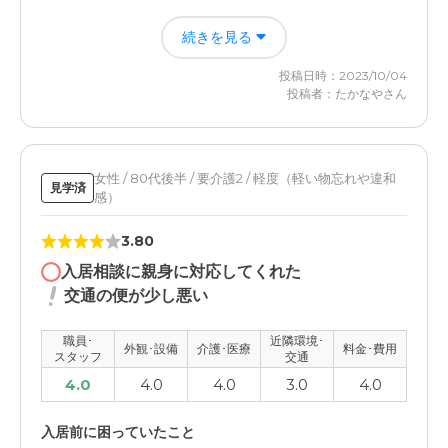
近場でなにかあっても行きやすいので困らない。祖父も気
が、満足しています。行きやすいです。
続きを見る
に入ってる様子なのでかなり検討している
料金費用について
投稿日時：2023/10/04
職員・スタッフ・他入居者の雰囲気について
投稿者：たかなやさん
少し高額ですが、サービスが行き届いていますので、満足
スタッフも丁寧な方が多くて、祖父も気に入っていまし
しています。払える範囲です。
た。いろいろと対応してくれそうです
女性 / 80代後半 / 要介護2 / 軽度（軽い物忘れや違和
外観・内装・居室・設備について
見学済
感）
きれいな建物で清潔感があって、とても良かったです。何
も問題はないかなと思います。
3.80
入居相談に親身に対応してくれた
介護医療サービスについて
交通の便が少し悪い
専門の方なのでこちらとしてはおまかせするだけかなとは
思っているので心配はしてません
職員･
近隣環境･
外観･設備
介護･医療
料金･費用
スタッフ
交通
近隣環境や交通アクセスについて
4.0
4.0
4.0
3.0
4.0
家からとても近いのでなにかあってもすぐいけるので、検
討の施設に入った感じになります。
入居前に困っていたこと