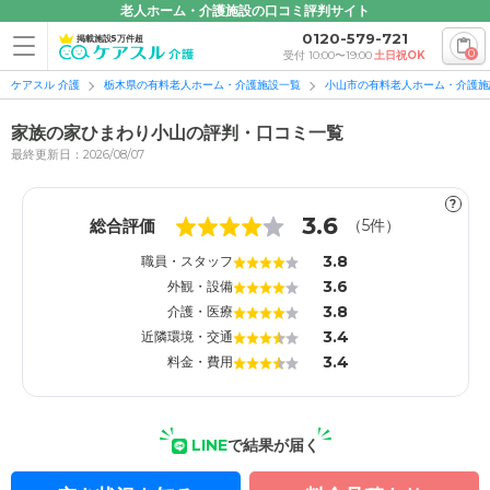
老人ホーム・介護施設の口コミ評判サイト
0120-579-721
掲載施設5万件超
0
受付 10:00〜19:00
土日祝OK
ケアスル 介護
栃木県の有料老人ホーム・介護施設一覧
小山市の有料老人ホーム・介護施
家族の家ひまわり小山の評判・口コミ一覧
最終更新日：2026/08/07
?
1
1
3.6
総合評価
（
5
件）
3.8
職員・スタッフ
3.6
外観・設備
3.8
介護・医療
3.4
近隣環境・交通
3.4
料金・費用
LINE
で結果が届く