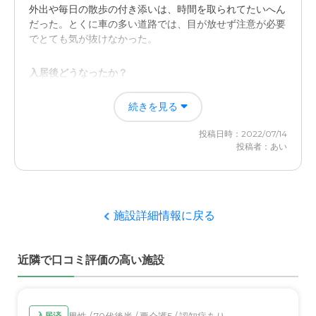
外出や毎日の散歩の付き添いは、時間を取られてたいへん
料金費用について
だった。とくに車の多い道路では、目が放せず注意が必要
でとても気が抜けなかった。
金額の相場は不明ですが納得できるものばかりでしたし、
あとはタイミングを見て入居させたいです
入居後どうなったか？
施設に入居してもらい他の人やスタッフさんにすべてをま
続きを見る
かせることが出来て、心に余裕が出来るようになった。
投稿日時：2022/07/14
家族の家ひまわり小山の評価
投稿者：あい
スタッフさんの明るい雰囲気やテキパキとした働きぶりに
はとても感心した。とても親しみやすい施設であると思っ
た。清潔な雰囲気も良かった。
施設詳細情報に戻る
職員・スタッフ・他入居者の雰囲気について
スタッフさんはとても親しみやすいですね。入居対応の相
近隣で口コミ評価の高い施設
談にも親身に対応していただいて、感謝しています。
外観・内装・居室・設備について
とても清潔な雰囲気であると思った。施設ないもとても明
男性 / 70代後半 / 要介護5 / 認知症あり
入居済