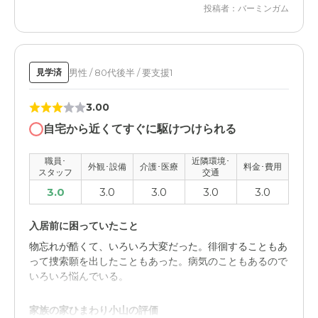
投稿者：バーミンガム
家族の家ひまわり小山の評価
親切で丁寧な対応だと思っています。また行き届いた環境
で本人も満足していると思います。
男性 / 80代後半 / 要支援1
見学済
職員・スタッフ・他入居者の雰囲気について
3.00
とても親切な職員さんが多く、本人が満足していると思い
ます。家族も安心しています。
自宅から近くてすぐに駆けつけられる
外観・内装・居室・設備について
職員･
近隣環境･
外観･設備
介護･医療
料金･費用
スタッフ
交通
とても新しく、設備が充実しているので、何事にも充実し
3.0
3.0
3.0
3.0
3.0
ています。また心地よいです。
入居前に困っていたこと
介護医療サービスについて
物忘れが酷くて、いろいろ大変だった。徘徊することもあ
看護師が在留していますので、いつも対応してくださり、
って捜索願を出したこともあった。病気のこともあるので
安心できます。また迅速で丁寧な対応です。
いろいろ悩んでいる。
近隣環境や交通アクセスについて
家族の家ひまわり小山の評価
車で行けるので、特にアクセスが良いわけではありません