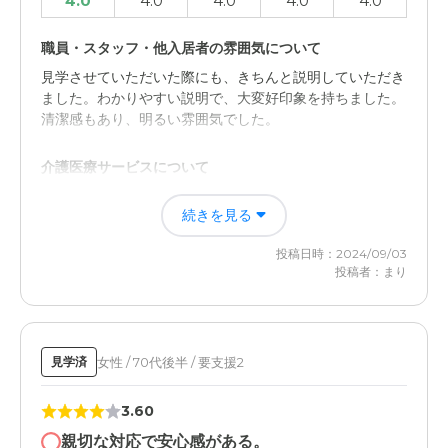
4.0
4.0
4.0
4.0
4.0
職員・スタッフ・他入居者の雰囲気について
見学させていただいた際にも、きちんと説明していただき
ました。わかりやすい説明で、大変好印象を持ちました。
清潔感もあり、明るい雰囲気でした。
介護医療サービスについて
食事にもう少しお金を出してもいいので、変化のある食事
続きを見る
であれば一層生活にハリが出てくるのではないかと感じま
した。あとは特にないです。
投稿日時：2024/09/03
投稿者：まり
女性 / 70代後半 / 要支援2
見学済
3.60
親切な対応で安心感がある。