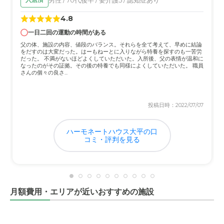
るい雰囲気であると感じた。とても良い印象。
4.8
一日二回の運動の時間がある
介護医療サービスについて
父の体、施設の内容、値段のバランス。それらを全て考えて、早めに結論
とても明るい雰囲気であると感じた。医療サービスもとて
をだすのは大変だった。はーもねーとに入りながら特養を探すのも一苦労
も良い対応だったから良かったです。
だった。 不満がないほどよくしていただいた。入所後、父の表情が温和に
なったのがその証拠。その後の特養でも同様によくしていただいた。 職員
さんの個々の良さ...
近隣環境や交通アクセスについて
もう少し交通の便が良いところだととても良かったのです
投稿日時：2022/07/07
が、少し残念でした。環境は静かで良いと思った。
ハーモネートハウス大平の口
料金費用について
コミ・評判を見る
とても良かったのですが、もう少しリーズナブルであれば
もうゆうことはなしだと感じました。
月額費用・エリアが近いおすすめの施設