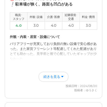
駐車場が狭く、路面も凹凸がある
職員･
近隣環境･
外観･設備
介護･医療
料金･費用
スタッフ
交通
4.0
3.0
4.0
4.0
3.0
外観・内装・居室・設備について
バリアフリーが充実しており負担の無い設備で安心感があ
った。また家賃フリーレント等配慮してくれた配慮があり
とても助かった。見学前と後で心配していたギャップが少
なかった。
近隣環境や交通アクセスについて
続きを見る
駐車場スペースが狭いため6～8台なので重複した時にや
や不便に感じるまた路面の凹凸が結構目立つので歩行時若
投稿日時：2024/08/20
干の危険性があると感じた。
投稿者：ゆうさく