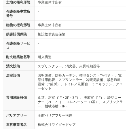
土地の権利形態
事業主体非所有
介護保険事業所
-
番号
建物の権利形態
事業主体非所有
損害賠償保険
施設賠償責任保険
介護保険サービ
-
ス
耐火建築物基準
耐火構造
消火設備
スプリンクラー、消火器、火災報知器等
居室設備
照明設備、防炎カーテン、整理タンス（TV付き）、電
話線用配管、スプリンクラー、冷暖房設備、緊急通報
設備（2箇所）、トイレ／洗面台、ミニキッチン、クロ
ーゼット
共用施設設備
食堂、浴室（1F・2F・3F）、洗濯室（1F）、談話コー
ナー（2F・3F）、エレベーター（1基）、スプリンクラ
ー、機械浴槽（1F）
バリアフリー
全館バリアフリー構造
運営事業者名
株式会社ワイグッドケア