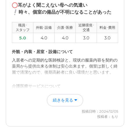
耳がよく聞こえない母への気遣い
時々、個室の備品が不明になることがあった
職員･
近隣環境･
外観･設備
介護･医療
料金･費用
スタッフ
交通
5.0
4.0
4.0
3.0
3.0
外観・内装・居室・設備について
入居者への定期的な医師検診と、現状の服薬内容を契約の
薬局から提供出来る体制は安心出来ます。個室は新しく綺
麗で清潔なので、後期高齢者に良い環境だと思います。
介護医療サービスについて
紙オムツの不足が頻繁に発生していた時があり、スタッフ
続きを見る
によっては交換のタイミングが違い過ぎたのではと思う。
また、認知症の高齢者なので、歯ブラシやコップの紛失も
投稿日時：2024/12/05
あった。
投稿者：もり