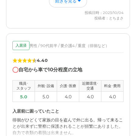
続きを見る
宿泊費が ホテル並みだったので もう少し安くならないも
のか 自宅から 車で１０分くらいの所だったので 通うのに
投稿日時：2023/10/04
は近くで助かった
投稿者：とちまさ
ハートランド小山の評価
自宅から１０分程度の距離なので 色々助かった コロナ禍
だったので 家族以外の人には 面会できなかったのが少し
男性 / 90代前半 / 要介護4 / 重度（徘徊など）
入居済
心残りがありました
4.40
職員・スタッフ・他入居者の雰囲気について
自宅から車で10分程度の立地
初めての施設入居だったので 比べることや 比較する事が
わかりません 少し言うのなら 駐車場を 全体的に 広くして
職員･
近隣環境･
外観･設備
介護･医療
料金･費用
もらえると 良かったと 思います
スタッフ
交通
5.0
5.0
4.0
4.0
4.0
外観・内装・居室・設備について
外観が白く 可愛い感じで 施設が見えて 明るい感じに見え
入居前に困っていたこと
た 駐車場が 狭く もう少し 広くとってもらえると 助かり
徘徊がひどくて家族の目を盗んで外に出る。帰って来るこ
ます
とが出来ずに警察に保護されることが頻繁にありました。
自力で衣類の着脱は出来ません。