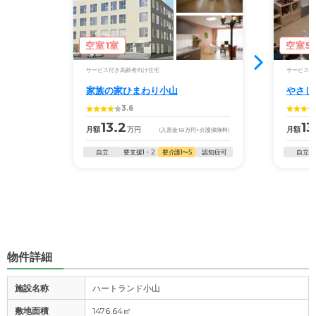
空室1室
空室5
サービス付き高齢者向け住宅
サービス付
家族の家ひまわり小山
やさし
3.6
13.2
13
月額
万円
月額
(入居金
18
万円
+介護保険料)
自立
要支援1・2
要介護1〜5
認知症可
自立
物件詳細
施設名称
ハートランド小山
敷地面積
1476.64㎡