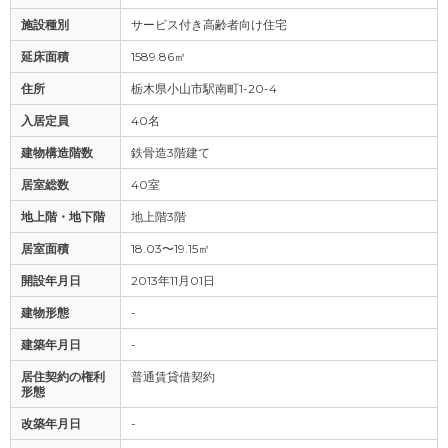
施設種別
サービス付き高齢者向け住宅
延床面積
1589.86㎡
住所
栃木県小山市駅南町1-20-4
入居定員
40名
建物構造階数
鉄骨造3階建て
居室総数
40室
地上階・地下階
地上階3階
居室面積
18.03〜19.15㎡
開設年月日
2013年11月01日
建物形態
-
建築年月日
-
居住契約の権利
普通賃貸借契約
形態
改築年月日
-