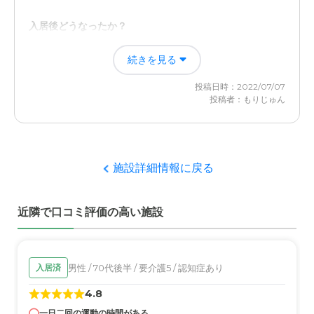
介護医療サービスについて
特にありませんが 駐車場が 全般的に 狭くて もう少し 広
入居後どうなったか？
くしてもらえると嬉しいです
監視付きのため施設から外に出ることは出来ません。元々
続きを見る
足腰が弱ってきていたので、現在は車椅子が必要となり、
近隣環境や交通アクセスについて
徘徊のリスクは無くなりました。
投稿日時：2022/07/07
地域がら バスや 電車がない街なので 車での移動手段しか
投稿者：もりじゅん
無い ので 施設の駐車場を もう少し広くしてもらえると 助
ハートランド小山の評価
かります
施設が新しく、スタッフが適切に介護をしてくれている。
入居の本人もほぼ満足している様子です。
料金費用について
施設詳細情報に戻る
ギリギリで 生活しているので 施設入居になると ホテル並
職員・スタッフ・他入居者の雰囲気について
みの宿泊費が かかるので せめて 一泊 ３０００円から４０
職員、スタッフ共に適正な介護教育とマナーを守ってお
００円に してもらえらと良いと考えます
近隣で口コミ評価の高い施設
り、入居者についての会話もポイントを得ています。
外観・内装・居室・設備について
建物自体は新しく、室内も適正に清潔を保っているようで
男性 / 70代後半 / 要介護5 / 認知症あり
入居済
す。コロナ感染予防のための設備を完備しています。
4.8
一日二回の運動の時間がある