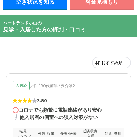
空き状況を知る
料金見積もり
ハートランド小山の
見学・入居した方の評判・口コミ
女性 / 90代前半 / 要介護2
入居済
3.80
コロナでも頻繁に電話連絡があり安心
他入居者の個室への誤入対策がない
職員･
近隣環境･
外観･設備
介護･医療
料金･費用
スタッフ
交通