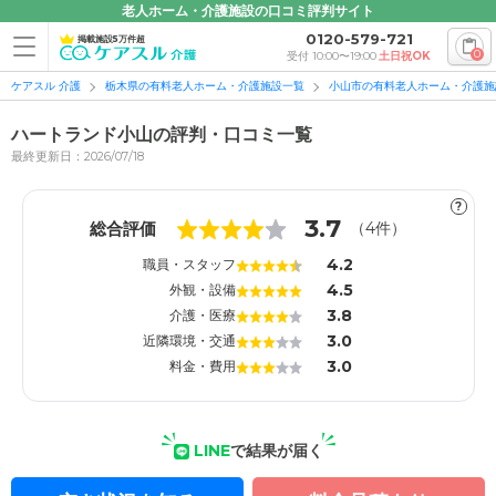
老人ホーム・介護施設の口コミ評判サイト
0120-579-721
掲載施設5万件超
0
受付 10:00〜19:00
土日祝OK
ケアスル 介護
栃木県の有料老人ホーム・介護施設一覧
小山市の有料老人ホーム・介護施
ハートランド小山の評判・口コミ一覧
最終更新日：2026/07/18
?
1
1
3.7
総合評価
（
4
件）
4.2
職員・スタッフ
4.5
外観・設備
3.8
介護・医療
3.0
近隣環境・交通
3.0
料金・費用
LINE
で結果が届く