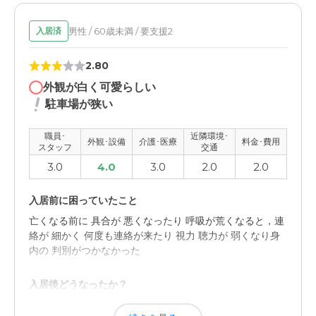
男性 / 60歳未満 / 要支援2
入居済
2.80
外観が白く可愛らしい
駐車場が狭い
職員･
近隣環境･
外観･設備
介護･医療
料金･費用
スタッフ
交通
3.0
4.0
3.0
2.0
2.0
入居前に困っていたこと
亡くなる前に 具合が 悪くなったり 呼吸が荒くなると，連
絡が 細かく 何度も連絡が来たり 視力 聴力が 弱くなり身
内の 判別がつかなかった
入居後どうなったか？
施設の職員が よく面倒を見てくださって 助かった 施設の