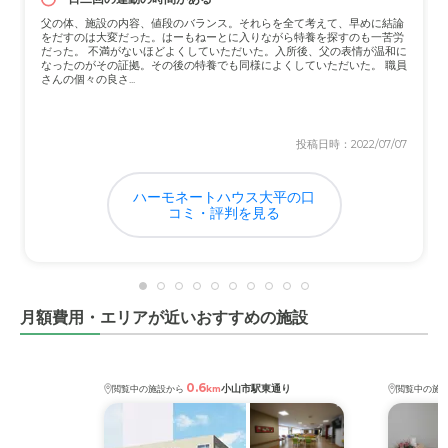
介護医療サービスについて
父の体、施設の内容、値段のバランス。それらを全て考えて、早めに結論
常駐の看護士は不在ですが、週一回担当医師が訪問して来
をだすのは大変だった。はーもねーとに入りながら特養を探すのも一苦労
るので、現状充分と考えています。
だった。 不満がないほどよくしていただいた。入所後、父の表情が温和に
なったのがその証拠。その後の特養でも同様によくしていただいた。 職員
さんの個々の良さ...
近隣環境や交通アクセスについて
閑静な住宅街にあり環境は充分と考えています。自宅から
投稿日時：2022/07/07
車で１０分位なので助かります。
ハーモネートハウス大平の口
料金費用について
コミ・評判を見る
入居者の年金額の範囲内なので、何とか賄えています。や
むを得ない料金かと思います。
月額費用・エリアが近いおすすめの施設
0.6
小山市駅東通り
閲覧中の施設から
km
閲覧中の施