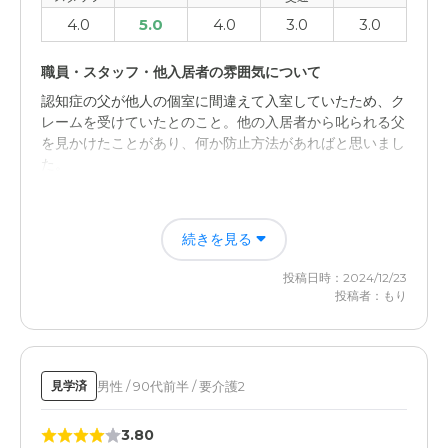
4.0
5.0
4.0
3.0
3.0
職員・スタッフ・他入居者の雰囲気について
認知症の父が他人の個室に間違えて入室していたため、ク
レームを受けていたとのこと。他の入居者から叱られる父
を見かけたことがあり、何か防止方法があればと思いまし
た。
介護医療サービスについて
続きを見る
コロナで面会不可の期間もスタッフからきめ細かなケアを
いただき、気難しい父もストレス少なかったようです。父
投稿日時：2024/12/23
の様子は頻繁に電話連絡をいただき、安心してお任せ出来
投稿者：もり
ると思いました。
男性 / 90代前半 / 要介護2
見学済
3.80