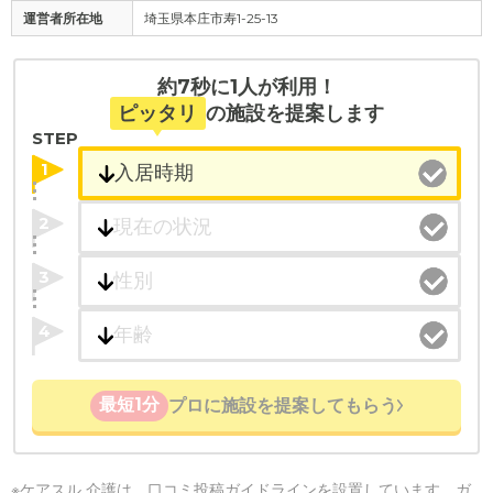
運営者所在地
埼玉県本庄市寿1-25-13
約7秒に1人が利用！
ピッタリ
の施設を提案します
STEP
1
2
3
4
最短1分
プロに施設を提案してもらう
※ケアスル 介護は、
口コミ投稿ガイドライン
を設置しています。ガ