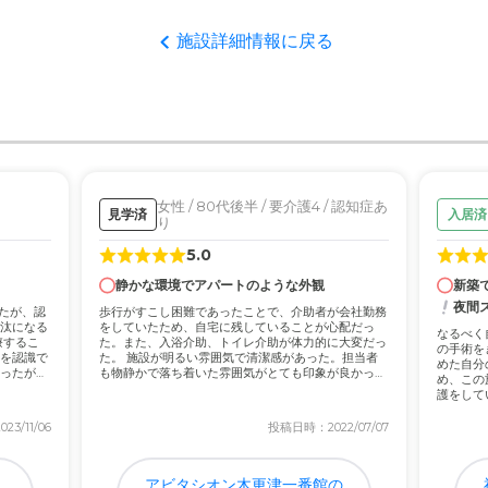
者の雰囲気について
施設詳細情報に戻る
切親密になって対応してくださるので安心です、入居費の方も静かな型
について
きれいに清楚されており非常に良いです、設備もきちんとされており安
て
女性 / 80代後半 / 要介護4 / 認知症あ
見学済
入居済
り
り安心して任せられるスタッフで対応していただき良い感じだと思いま
5.0
静かな環境でアパートのような外観
新築
について
夜間
たが、認
歩行がすこし困難であったことで、介助者が会社勤務
囲気ですが遠いのでそこはちょっと大変だと思いますが車で行けば高速
汰になる
をしていたため、自宅に残していることが心配だっ
なるべく
療するこ
た。また、入浴介助、トイレ介助が体力的に大変だっ
の手術を
を認識で
た。 施設が明るい雰囲気で清潔感があった。担当者
めた自分
ったが、
も物静かで落ち着いた雰囲気がとても印象が良かっ
め、この
た。個室...
護をして
倒な価格かと感じますがこれが安いのか高いのか感じるのには個人差が
だ、母...
3/11/06
投稿日時：2022/07/07
・
アビタシオン木更津一番館の