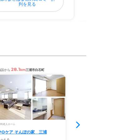
判を見る
判を見る
28.1
6.7
km
km
施設から
三浦市白石町
閲覧中の施設から
館山市大賀
空室1室
有料老人ホーム
介護付き有料老人ホーム
POケア そんぽの家 三浦
ヨウコーフォレスト館山
4.0