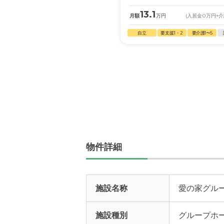
13.1
月額
万円
(入居金
0
万円
+
自立
要支援1・2
要介護1〜5
物件詳細
施設名称
愛の家グル
施設種別
グループホ