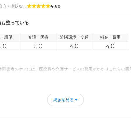
 自立 / 症状なし
4.60
備も整っている
観・設備
介護・医療
近隣環境・交通
料金・費用
5.0
5.0
4.0
4.0
身体障害者のケアには、医療費や介護サービスの費用がかかりこれらの費
くなりその分仕事や他の事への時間が取れ経済的にも精神的にも余裕が
続きを見る
山亀ヶ原弐番館の評価
かんきが良いところです、スタッフの方も親切な方ばかりで良いです