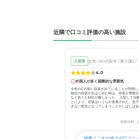
職員・スタッフ・他入居
施設のスタッフは皆さん親
近隣で口コミ評価の高い施設
外観・内装・居室・設備
建物もきれいで施設ないも
介護医療サービスについ
女性 / 80代前半 / 要介護2 /
入居済
医療サービスも充実してお
4.0
外国人が多く国際的な雰囲気
近隣環境や交通アクセス
今年のGW前に症状が出ていることが判明し
周辺環境はのどかで良い雰
知症の症状が出はじめた時は、何度か警察沙
など色々と対応が難しかった。 入院して治
とにより、症状はいくらか改善された。息子
きない状況となってしまうことがしばしばあ
料金費用について
今は...
サービス内容から考えて打
投稿日時：202
福寿よこすか池上の口コミ