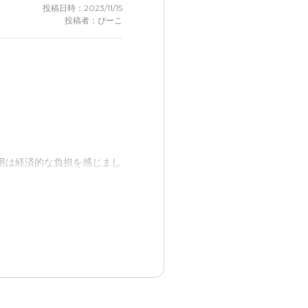
投稿日時：2023/11/15
投稿者：ぴーこ
用は経済的な負担を感じまし
生まれ楽になりました、気分