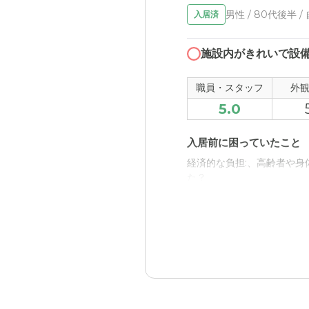
男性 / 80代後半 /
入居済
施設内がきれいで設
職員・スタッフ
外
5.0
入居前に困っていたこと
経済的な負担:、高齢者や
た？
入居後どうなったか？
私自身が介護する時間がな
的にも楽です。
愛の家グループホーム 館
自然があって都心とは違い