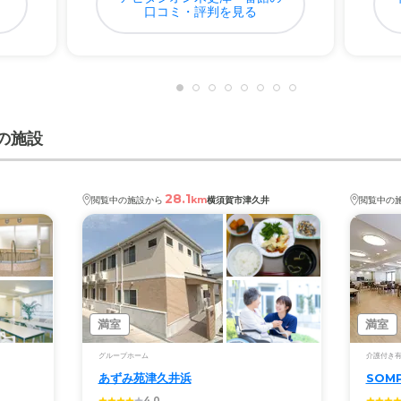
口コミ・評判を見る
の施設
28.1
km
閲覧中の施設から
横須賀市津久井
閲覧中の
満室
満室
グループホーム
介護付き
あずみ苑津久井浜
SOM
4.0