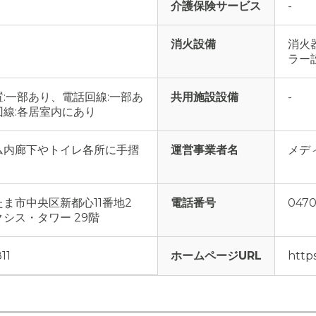
介護保険サービス
-
消火設備
消火
ラー
:一部あり、電話回線:一部あ
共用施設設備
-
線:各居室内にあり
ム内廊下やトイレ各所に手摺
運営事業者名
メデ
ま市中央区新都心11番地2
電話番号
0470
シス・タワー 29階
11
ホームページURL
http