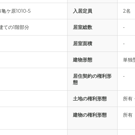
ケ原1010-5
入居定員
2名
建ての1階部分
居室総数
-
居室面積
-
建物形態
単独
居住契約の権利形
-
態
土地の権利形態
所有
建物の権利形態
所有