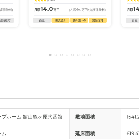
14.0
1
介護保険料)
月額
万円
(入居金
0
万円
+介護保険料)
月額
認知症可
自立
要支援2
要介護1〜5
認知症可
自立
ープホーム 館山亀ヶ原弐番館
敷地面積
1541
ーム
延床面積
619.