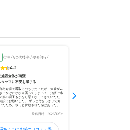
落ちが多いようです
心でした
女性 / 80代後半 / 要介護4 /
女性 / 90代前半 / 要介
入居済
す。
4.2
4.0
で施設全体が清潔
徒歩圏内で面会に行ける立地が
スタッフに不安を感じる
以前入居していた施設は自宅より遠
道路で行けるので良いです。
に行けなかった。また、高齢者にと
自宅介護で看取るつもりだったが、大腸がん
ーションが多くて利用料金も高かった
きっかけにかなり弱ってしまって、介護で痛
歩で毎月面会に行けるようになり、
の腰の調子もかなり悪くなってきていたた
清潔な施設だったし、利用料金もリ
施設にお願いした。 ずっと付きっきりで介
の対...
いたため、やっと解放された感はあった。た
あるかと。
投稿日時：2023/10/04
投稿日
福寿よこはま栄の口コミ・評
花珠の家いそごの口コ