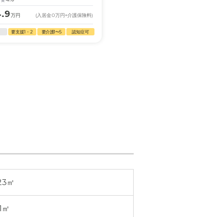
4.9
12.0
万円
(入居金
0
万円
+介護保険料)
月額
万円
(入居金
0
万円
+
要支援1・2
要介護1〜5
認知症可
自立
要支援1・2
要介護1〜5
.23㎡
41㎡