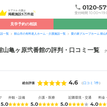
0120-57
ケアスル 介護は
受付時間 10:00〜19:
掲載施設5万件超
見学予約の相談
施設一覧
館山市の有料老人ホーム・介護施設一覧
愛の家グループホーム 館山
館山亀ヶ原弐番館の評判・口コミ一覧
4.6
（
口コミ
1
件
）
総合評価
フ
外観・設備
介護・医療
近隣環境・交通
料金
5.0
5.0
5.0
4.0