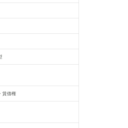
型
・賃借権