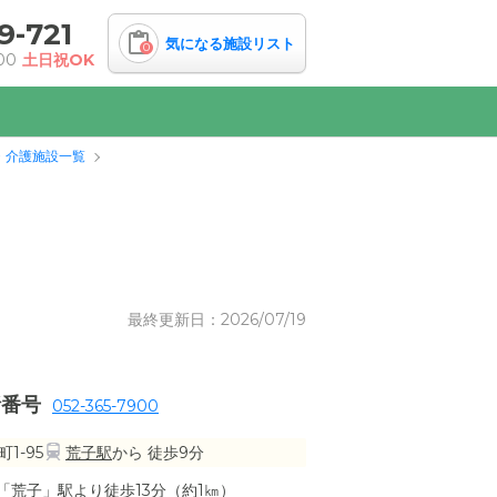
9-721
気になる施設リスト
0
00
土日祝OK
・介護施設一覧
最終更新日：2026/07/19
話番号
052-365-7900
1-95
荒子駅
から 徒歩9分
荒子」駅より徒歩13分（約1㎞）