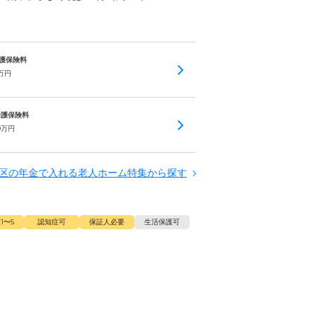
 介護保険料
万円
 介護保険料
0
万円
区の年金で入れる老人ホーム特集から探す
1〜5
認知症可
保証人必要
生活保護可