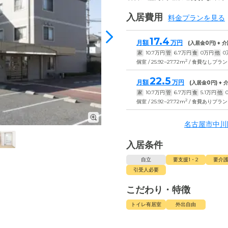
入居費用
料金プランを見る
17.4
月額
万円
(入居金
0
円) +
家
10.7
万円
管
6.7
万円
食
0
万円
他
0
2
個室 / 25.92~27.72m
/ 食費なしプラン
22.5
月額
万円
(入居金
0
円) +
家
10.7
万円
管
6.7
万円
食
5.1
万円
他
2
個室 / 25.92~27.72m
/ 食費ありプラン
名古屋市中川
入居条件
自立
要支援1・2
要介護
引受人必要
こだわり・特徴
トイレ有居室
外出自由