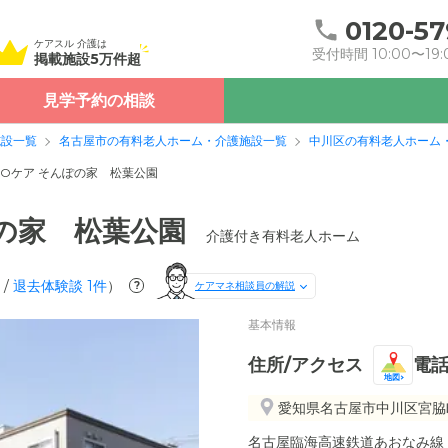
0120-57
ケアスル 介護は
受付時間 10:00〜19:
掲載施設5万件超
見学予約の相談
施設一覧
名古屋市の有料老人ホーム・介護施設一覧
中川区の有料老人ホーム
POケア そんぽの家 松葉公園
ぽの家 松葉公園
介護付き有料老人ホーム
/
退去体験談
1
件
）
?
ケアマネ相談員の解説
基本情報
住所/アクセス
電
地図
愛知県名古屋市中川区宮脇町
名古屋臨海高速鉄道あおなみ線「