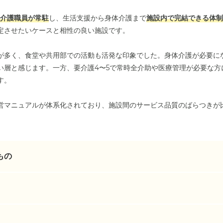
間介護職員が常駐
し、生活支援から身体介護まで
施設内で完結できる体制
定させたいケースと相性の良い施設です。
方が多く、食堂や共用部での活動も活発な印象でした。身体介護が必要に
い層と感じます。一方、要介護4〜5で常時全介助や医療管理が必要な方
す。
営マニュアルが体系化されており、施設間のサービス品質のばらつきが
もの