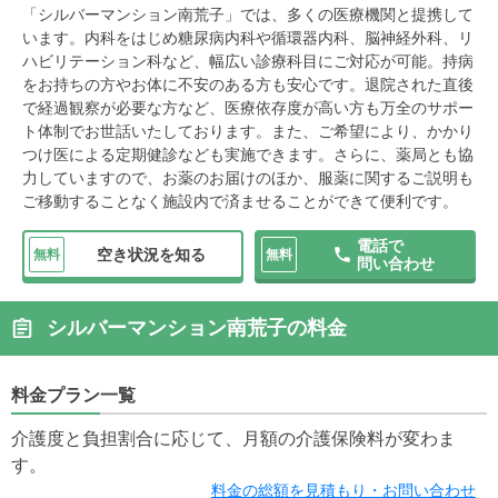
「シルバーマンション南荒子」では、多くの医療機関と提携して
います。内科をはじめ糖尿病内科や循環器内科、脳神経外科、リ
ハビリテーション科など、幅広い診療科目にご対応が可能。持病
をお持ちの方やお体に不安のある方も安心です。退院された直後
で経過観察が必要な方など、医療依存度が高い方も万全のサポー
ト体制でお世話いたしております。また、ご希望により、かかり
つけ医による定期健診なども実施できます。さらに、薬局とも協
力していますので、お薬のお届けのほか、服薬に関するご説明も
ご移動することなく施設内で済ませることができて便利です。
電話で
空き状況を知る
無料
無料
問い合わせ
シルバーマンション南荒子の料金
料金プラン一覧
介護度と負担割合に応じて、月額の介護保険料が変わま
す。
料金の総額を見積もり・お問い合わせ