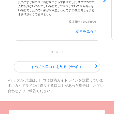
たのですが特に良い所は見つからず普通でした スタフの方の
人数が少ないのか忙しい感じでザワザワしていて落ち着かな
い感じでしたので印象がやや悪かったです 外観室内ともまあ
まあ清潔そうでありました...
投稿日時：2023/11/06
続きを見る
すべての口コミを見る（全3件）
※ケアスル 介護は、
口コミ投稿ガイドライン
を設置していま
す。ガイドラインに違反する口コミがあった場合は、お問い
合わせよりご報告ください。