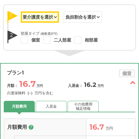
1
部屋タイプ
(複数選択可)
2
個室
二人部屋
相部屋
プラン1
個室
16.7
16.2
月額：
入居金：
万円
万円
介護保険料
（-）
万円を含む
その他費用
月額費用
入居金
補足情報
16.7
月額費用
?
万円