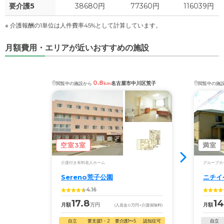
要介護5
38680円
77360円
116039円
※ 介護報酬の1単位は人件費率45%として計算しています。
月額費用・エリアが近いおすすめの施設
0.8
名古屋市中川区荒子
閲覧中の施設から
km
閲覧中の施
空室3室
満室
介護付き有料老人ホーム
グループホ
Sereno荒子公園
ニチイ
4.16
17.8
14
月額
万円
月額
(入居金
0
万円
+介護保険料)
自立
要支援1・2
要介護1〜5
認知症可
自立