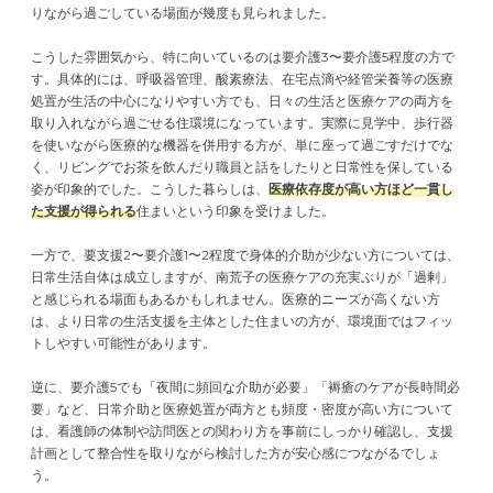
りながら過ごしている場面が幾度も見られました。
こうした雰囲気から、特に向いているのは要介護3〜要介護5程度の方で
す。具体的には、呼吸器管理、酸素療法、在宅点滴や経管栄養等の医療
処置が生活の中心になりやすい方でも、日々の生活と医療ケアの両方を
取り入れながら過ごせる住環境になっています。実際に見学中、歩行器
を使いながら医療的な機器を併用する方が、単に座って過ごすだけでな
く、リビングでお茶を飲んだり職員と話をしたりと日常性を保している
姿が印象的でした。こうした暮らしは、
医療依存度が高い方ほど一貫し
た支援が得られる
住まいという印象を受けました。
一方で、要支援2〜要介護1〜2程度で身体的介助が少ない方については、
日常生活自体は成立しますが、南荒子の医療ケアの充実ぶりが「過剰」
と感じられる場面もあるかもしれません。医療的ニーズが高くない方
は、より日常の生活支援を主体とした住まいの方が、環境面ではフィッ
トしやすい可能性があります。
逆に、要介護5でも「夜間に頻回な介助が必要」「褥瘡のケアが長時間必
要」など、日常介助と医療処置が両方とも頻度・密度が高い方について
は、看護師の体制や訪問医との関わり方を事前にしっかり確認し、支援
計画として整合性を取りながら検討した方が安心感につながるでしょ
う。