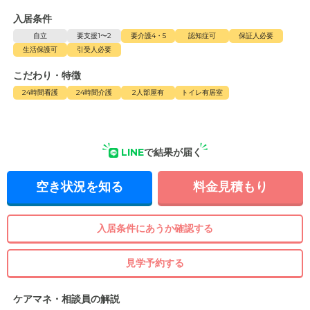
入居条件
自立
要支援1〜2
要介護4・5
認知症可
保証人必要
生活保護可
引受人必要
こだわり・特徴
24時間看護
24時間介護
2人部屋有
トイレ有居室
LINE
で結果が届く
空き状況を知る
料金見積もり
入居条件にあうか確認する
見学予約する
ケアマネ・相談員の解説