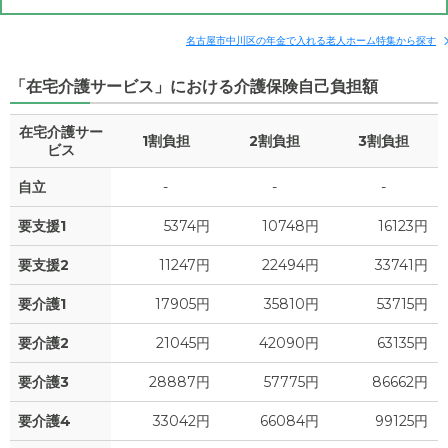
その他費用
月額費用
入居金
補足情報
名古屋市中川区の年金で入れる老人ホーム特集から探す
「在宅介護サービス」における介護保険自己負担額
17.6
月額費用
?
万円
在宅介護サー
1割負担
2割負担
3割負担
6.3
家賃
ビス
万円
自立
-
-
-
5.8
管理費
?
万円
要支援1
5374円
10748円
16123円
0
食費
?
万円
要支援2
11247円
22494円
33741円
2.2
水道・光熱費
万円
要介護1
17905円
35810円
53715円
0
上乗せ介護費
?
万円
要介護2
21045円
42090円
63135円
3.3
要介護3
28887円
57775円
86662円
その他
万円
要介護4
33042円
66084円
99125円
-
介護保険料
万円