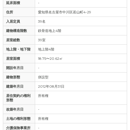
延床面積
-
住所
愛知県名古屋市中川区若山町4-29
入居定員
39名
建物構造階数
鉄骨造地上4階
居室総数
39室
地上階・地下階
地上階4階
居室面積
18.75〜20.62㎡
開設年月日
-
建物形態
併設型
建築年月日
2012年08月31日
居住契約の権利
所有権
形態
改築年月日
-
土地の権利形態
所有権
介護保険事業所
-