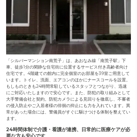
「シルバーマンション南荒子」は、あおなみ線「南荒子駅」下
車、徒歩1分の閑静な住宅街に位置するサービス付き高齢者向け
住宅です。4階建ての館内に完全個室のお部屋を39室ご用意して
います。トイレ、洗面、エアコンのほかにナースコールを設置。
もしものときも24時間常駐しているスタッフとつながり、迅速
にご対応いたしますので安心です。また、防犯の取り組みとして
大手警備会社と契約。防犯カメラによる見回りを徹底し、不審者
の侵入防止やご入居者様の徘徊の抑止にも力を入れています。異
常があった場合には、警備員がすぐに駆けつける体制を整えてい
ます。
24時間体制で介護・看護が連携、日常的に医療ケアが必
要な方も安心です