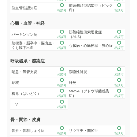
前頭側頭型認知症（ピック
脳血管性認知症
病）
相談可
相談可
心臓・血管・神経
筋萎縮性側索硬化症
パーキンソン病
（ALS）
相談可
相談可
脳梗塞・脳卒中・脳出血・
心臓病・心筋梗塞・狭心症
くも膜下出血
相談可
相談可
呼吸器系・感染症
喘息・気管支炎
誤嚥性肺炎
相談可
相談可
結核
肝炎
相談可
相談可
MRSA（ブドウ球菌感染
梅毒（ばいどく）
症）
相談可
相談可
HIV
相談可
骨・関節・皮膚
骨折・骨粗しょう症
リウマチ・関節症
相談可
相談可