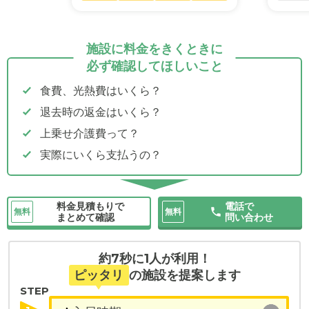
施設に料金をきくときに
必ず確認してほしいこと
食費、光熱費はいくら？
退去時の返金はいくら？
上乗せ介護費って？
実際にいくら支払うの？
料金見積もりで
電話で
無料
無料
まとめて確認
問い合わせ
約7秒に1人が利用！
ピッタリ
の施設を提案します
STEP