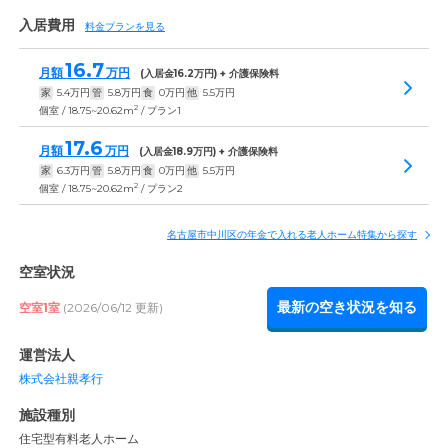
入居費用
料金プランを見る
16.7
月額
万円
(入居金
16.2
万円) + 介護保険料
家
5.4
万円
管
5.8
万円
食
0
万円
他
5.5
万円
2
個室 / 18.75~20.62m
/ プラン1
17.6
月額
万円
(入居金
18.9
万円) + 介護保険料
家
6.3
万円
管
5.8
万円
食
0
万円
他
5.5
万円
2
個室 / 18.75~20.62m
/ プラン2
名古屋市中川区の年金で入れる老人ホーム特集から探す
空室状況
最新の空き状況を知る
空室1室
(2026/06/12 更新)
運営法人
株式会社親孝行
施設種別
住宅型有料老人ホーム