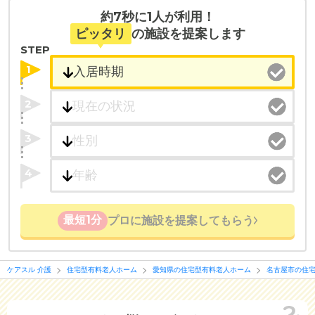
約7秒に1人が利用！
ピッタリ
の施設を提案します
STEP
1
2
3
4
最短1分
プロに施設を提案してもらう
ケアスル 介護
住宅型有料老人ホーム
愛知県の住宅型有料老人ホーム
名古屋市の住