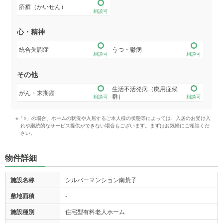
疥癬（かいせん）
相談可
心・精神
統合失調症
うつ・鬱病
相談可
相談可
その他
生活不活発病（廃用症候
がん・末期癌
群）
相談可
相談可
※「○」の場合、ホームの状況や入居するご本人様の状態等によっては、入居のお受け入
れや継続的なサービス提供ができない場合もございます。まずはお気軽にご相談くだ
さい。
物件詳細
施設名称
シルバーマンション南荒子
敷地面積
-
施設種別
住宅型有料老人ホーム