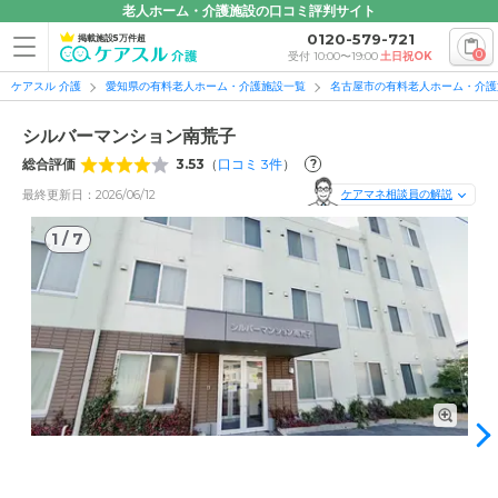
老人ホーム・介護施設の口コミ評判サイト
0120-579-721
掲載施設5万件超
0
受付 10:00〜19:00
土日祝OK
ケアスル 介護
愛知県の有料老人ホーム・介護施設一覧
名古屋市の有料老人ホーム・介護
シルバーマンション南荒子
総合評価
3.53
（
口コミ
3
件
）
?
最終更新日：2026/06/12
ケアマネ相談員の解説
1
/
7
1
/
7
外観: 外観は白基調で、落ち着いたデザイン。施設は、あおな
み線「南荒子」駅より徒歩3分の場所にあります。