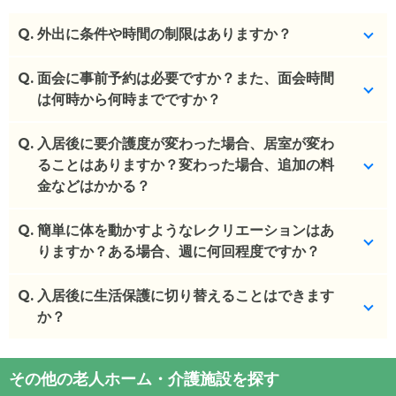
Q.
外出に条件や時間の制限はありますか？
Q.
特にございません。外泊もOKです。
面会に事前予約は必要ですか？また、面会時間
は何時から何時までですか？
(回答者: 施設担当者,回答日: 2024/02/19)
Q.
事前連絡をお願いしております。1回15分までとなり
入居後に要介護度が変わった場合、居室が変わ
ます。
ることはありますか？変わった場合、追加の料
※お身体状態が重めの方、終末期の方に関しては、ご
金などはかかる？
家族様の体調が悪くなければ時間制限なしです。
Q.
基本的に移動はございませんが、お身体の状態によ
簡単に体を動かすようなレクリエーションはあ
(回答者: 施設担当者,回答日: 2024/02/19)
り移動が必要になる場合がございます。お部屋の清
りますか？ある場合、週に何回程度ですか？
掃代が必要ですが、お部屋ごとの差額はございませ
ん。
Q.
特にございません。
入居後に生活保護に切り替えることはできます
か？
(回答者: 施設担当者,回答日: 2024/02/19)
(回答者: 施設担当者,回答日: 2024/02/19)
相談可能です。
その他の老人ホーム・介護施設を探す