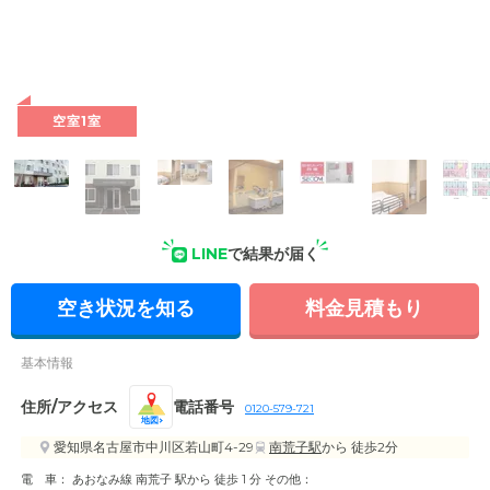
空室1室
LINE
で結果が届く
空き状況を知る
料金見積もり
基本情報
住所/アクセス
電話番号
0120-579-721
地図
愛知県名古屋市中川区若山町4-29
南荒子駅
から 徒歩2分
電 車： あおなみ線 南荒子 駅から 徒歩 1 分 その他：