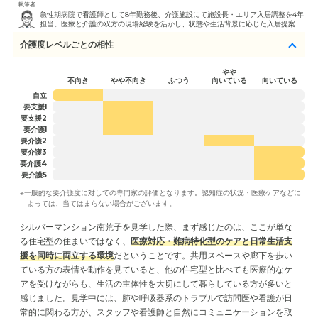
執筆者
急性期病院で看護師として8年勤務後、介護施設にて施設長・エリア入居調整を4年
担当。医療と介護の双方の現場経験を活かし、状態や生活背景に応じた入居提案・
見学同行を行っている。
介護度レベルごとの相性
やや
不向き
やや不向き
ふつう
向いている
向いている
自立
要支援1
要支援2
要介護1
要介護2
要介護3
要介護4
要介護5
※一般的な要介護度に対しての専門家の評価となります。認知症の状況・医療ケアなどに
よっては、当てはまらない場合がございます。
シルバーマンション南荒子を見学した際、まず感じたのは、ここが単な
る住宅型の住まいではなく、
医療対応・難病特化型のケアと日常生活支
援を同時に両立する環境
だということです。共用スペースや廊下を歩い
ている方の表情や動作を見ていると、他の住宅型と比べても医療的なケ
アを受けながらも、生活の主体性を大切にして暮らしている方が多いと
感じました。見学中には、肺や呼吸器系のトラブルで訪問医や看護が日
常的に関わる方が、スタッフや看護師と自然にコミュニケーションを取