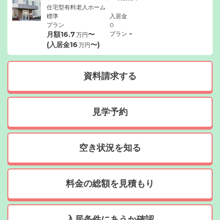
住宅型有料老人ホーム
標準
入居金
プラン
0
-
月額
16.7
〜
プラン
万円
(入居金
16
〜)
万円
資料請求する
見学予約
空き状況を知る
料金の総額を見積もり
入居条件にあうか確認