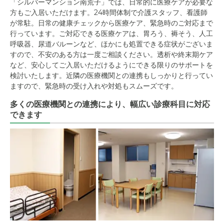
「シルバーマンション南荒子」では、日常的に医療ケアが必要な
方もご入居いただけます。24時間体制で介護スタッフ、看護師
が常駐。日常の健康チェックから医療ケア、緊急時のご対応まで
行っています。ご対応できる医療ケアは、胃ろう、褥そう、人工
呼吸器、尿道バルーンなど、ほかにも処置できる症状がございま
すので、不安のある方は一度ご相談ください。透析や終末期ケア
など、安心してご入居いただけるようにできる限りのサポートを
検討いたします。近隣の医療機関との連携もしっかりと行ってい
ますので、緊急時の受け入れや対処もスムーズです。
多くの医療機関との連携により、幅広い診療科目に対応
できます