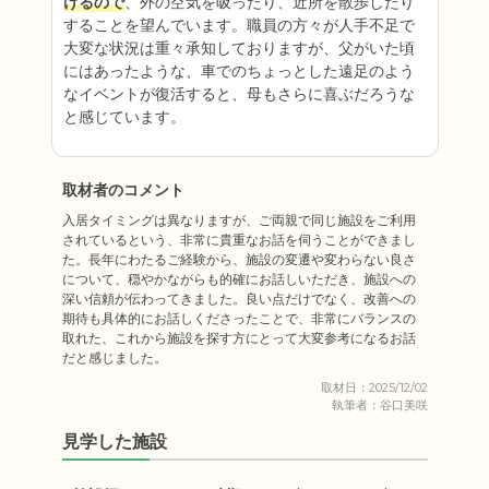
けるので
、外の空気を吸ったり、近所を散歩したり
することを望んでいます。職員の方々が人手不足で
大変な状況は重々承知しておりますが、父がいた頃
にはあったような、車でのちょっとした遠足のよう
なイベントが復活すると、母もさらに喜ぶだろうな
と感じています。
取材者のコメント
入居タイミングは異なりますが、ご両親で同じ施設をご利用
されているという、非常に貴重なお話を伺うことができまし
た。長年にわたるご経験から、施設の変遷や変わらない良さ
について、穏やかながらも的確にお話しいただき、施設への
深い信頼が伝わってきました。良い点だけでなく、改善への
期待も具体的にお話しくださったことで、非常にバランスの
取れた、これから施設を探す方にとって大変参考になるお話
だと感じました。
取材日：2025/12/02
執筆者：谷口美咲
見学した施設