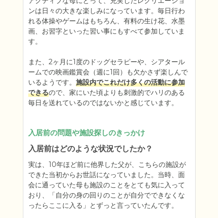
アクティブな母にとって、充実したレクリエーショ
ンは日々の大きな楽しみになっています。毎日行わ
れる体操やゲームはもちろん、有料の生け花、水墨
画、お習字といった習い事にもすべて参加していま
す。

また、2ヶ月に1度のドッグセラピーや、シアタール
ームでの映画鑑賞会（週に1回）も欠かさず楽しんで
いるようです。
施設内でこれだけ多くの活動に参加
できる
ので、家にいた頃よりも刺激的でハリのある
毎日を送れているのではないかと感じています。
入居前の問題や施設探しのきっかけ
入居前はどのような状況でしたか？
実は、10年ほど前に他界した父が、こちらの施設が
できた当初からお世話になっていました。当時、面
会に通っていた母も施設のことをとても気に入って
おり、「自分の身の回りのことが自分でできなくな
ったらここに入る」とずっと言っていたんです。
