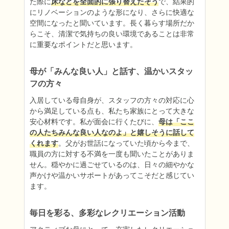
た際に
床などを全面的に張り替えたそう
で、結果的
にリノベーションのような形になり、さらに快適な
空間になったと聞いています。長く暮らす場所だか
らこそ、清潔で気持ちの良い環境であることは非常
に重要なポイントだと思います。
母が「みんな良い人」と話す、温かいスタッ
フの方々
入居している母自身が、スタッフの方々の対応に心
から満足している点も、私たち家族にとって大きな
安心材料です。私が面会に行くたびに、
母は「ここ
の人たちみんな良い人なのよ」と嬉しそうに話して
くれます
。父がお世話になっていた頃から今まで、
職員の方に対する不満を一度も聞いたことがありま
せん。穏やかに過ごせているのは、日々の細やかな
声かけや温かいサポートがあってこそだと感じてい
ます。
毎日を彩る、多彩なレクリエーション活動