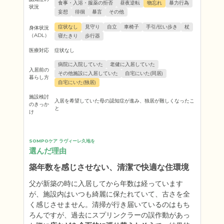
食事・入浴・服薬の拒否
昼夜逆転
物忘れ
暴力行為
状況
妄想
徘徊
暴言
その他
症状なし
見守り
自立
車椅子
手引/伝い歩き
杖
身体状況
（ADL）
寝たきり
歩行器
医療対応
症状なし
病院に入院していた
老健に入居していた
入居前の
その他施設に入居していた
自宅にいた(同居)
暮らし方
自宅にいた(独居)
施設検討
入居を希望していた母の認知症が進み、独居が難しくなったこ
のきっか
と
け
SOMPOケア ラヴィーレ久地を
選んだ理由
築年数を感じさせない、清潔で快適な住環境
父が新築の時に入居してから年数は経っています
が、施設内はいつも綺麗に保たれていて、古さを全
く感じさせません。清掃が行き届いているのはもち
ろんですが、過去にスプリンクラーの誤作動があっ