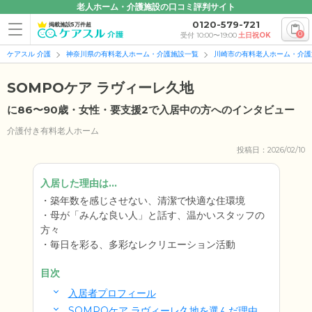
老人ホーム・介護施設の口コミ評判サイト
0120-579-721
掲載施設5万件超
0
受付 10:00〜19:00
土日祝OK
ケアスル 介護
神奈川県の有料老人ホーム・介護施設一覧
川崎市の有料老人ホーム・介護
SOMPOケア ラヴィーレ久地
に86〜90歳・女性・要支援2で入居中の方へのインタビュー
介護付き有料老人ホーム
投稿日：2026/02/10
入居した理由は...
築年数を感じさせない、清潔で快適な住環境
母が「みんな良い人」と話す、温かいスタッフの
方々
毎日を彩る、多彩なレクリエーション活動
目次
入居者プロフィール
SOMPOケア ラヴィーレ久地を選んだ理由