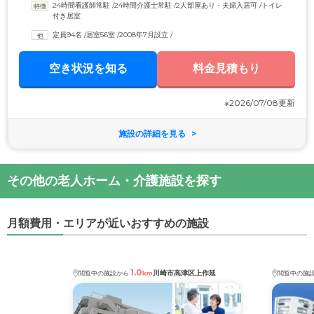
24時間看護師常駐
 /
24時間介護士常駐
 /
2人部屋あり・夫婦入居可
 /
トイレ
付き居室
定員94名
 /
居室56室
 /
2008年7月設立
 /
空き状況を知る
料金見積もり
※2026/07/08更新
施設の詳細を見る
その他の老人ホーム・介護施設を探す
月額費用・エリアが近いおすすめの施設
1.0
川崎市高津区上作延
閲覧中の施設から
km
閲覧中の施