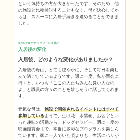
という気持ちの方が大きかったです。そのため、他
の施設と比較検討することもなく、母が決心してか
らは、スムーズに入居手続きを進めることができま
した。
SOMPOケア ラヴィーレ久地に
入居後の変化
入居後、どのような変化がありましたか？
入居後の母は、とても穏やかに、そして毎日を楽し
んで過ごしているようです。週に一度、私が面会に
行くと、いつも「ここの人たちみんな良い人なの
よ」と職員の方々のことを嬉しそうに話してくれま
す。

元気な母は、
施設で開催されるイベントにはすべて
参加している
ようで、生け花、水墨画、お習字とい
った趣味の活動から、ドッグセラピー、週に一度の
映画鑑賞会まで、本当に多彩なプログラムを楽しん
でいます。家に一人でいた頃よりも、生活にハリが