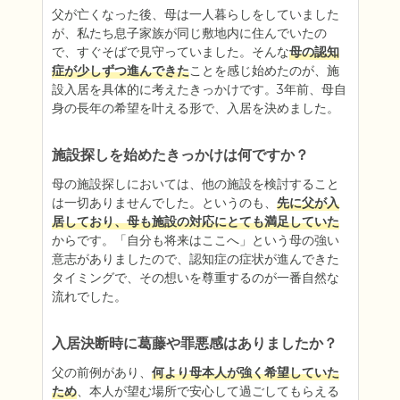
父が亡くなった後、母は一人暮らしをしていました
が、私たち息子家族が同じ敷地内に住んでいたの
で、すぐそばで見守っていました。そんな
母の認知
症が少しずつ進んできた
ことを感じ始めたのが、施
設入居を具体的に考えたきっかけです。3年前、母自
身の長年の希望を叶える形で、入居を決めました。
施設探しを始めたきっかけは何ですか？
母の施設探しにおいては、他の施設を検討すること
は一切ありませんでした。というのも、
先に父が入
居しており、母も施設の対応にとても満足していた
からです。「自分も将来はここへ」という母の強い
意志がありましたので、認知症の症状が進んできた
タイミングで、その想いを尊重するのが一番自然な
流れでした。
入居決断時に葛藤や罪悪感はありましたか？
父の前例があり、
何より母本人が強く希望していた
ため
、本人が望む場所で安心して過ごしてもらえる