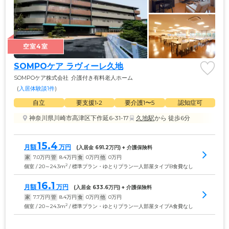
空室4室
SOMPOケア ラヴィーレ久地
SOMPOケア株式会社
介護付き有料老人ホーム
(
入居体験談1件
)
自立
要支援1•2
要介護1〜5
認知症可
神奈川県川崎市高津区下作延6-31-17
久地駅
から 徒歩6分
15.4
月額
万円
(入居金 
691.2
万円) + 介護保険料
家
7.0
万円
管
8.4
万円
食
0
万円
他
0
万円
2
個室 / 20～24.3m
/ 標準プラン・ゆとりプラン一人部屋タイプB食費なし
16.1
月額
万円
(入居金 
633.6
万円) + 介護保険料
家
7.7
万円
管
8.4
万円
食
0
万円
他
0
万円
2
個室 / 20～24.3m
/ 標準プラン・ゆとりプラン一人部屋タイプA食費なし