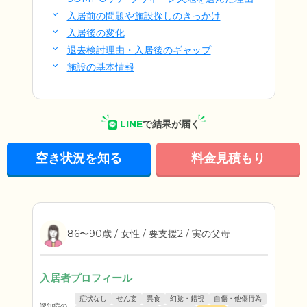
入居前の問題や施設探しのきっかけ
入居後の変化
退去検討理由・入居後のギャップ
施設の基本情報
LINE
で結果が届く
空き状況を知る
料金見積もり
86〜90歳 / 女性 / 要支援2 / 実の父母
入居者プロフィール
症状なし
せん妄
異食
幻覚・錯視
自傷・他傷行為
認知症の