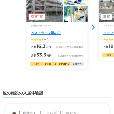
空室1室
満室
介護付き有料老人ホーム
サービス付
ベストライフ溝の口
ココフ
4.6
16.3
19
月額
万円
月額
(入居金
330
万円
+介護保険料)
33.3
自立
月額
万円
(入居金
0
万円
+介護保険料)
自立
要支援1・2
要介護1〜5
認知症可
他の施設の入居体験談
症状なし
歩行器
症状なし