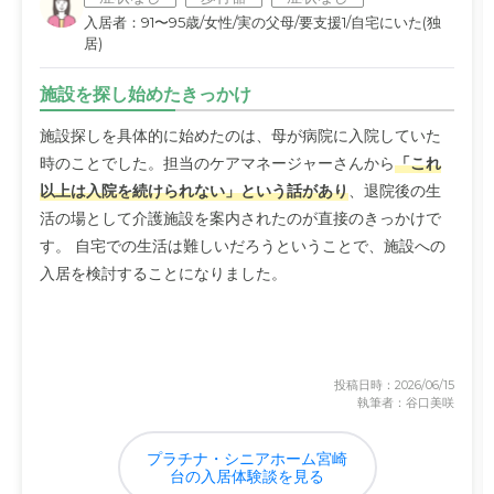
入居者：91〜95歳/女性/実の父母/要支援1/自宅にいた(独
居)
施設を探し始めたきっかけ
施設探しを具体的に始めたのは、母が病院に入院していた
時のことでした。担当のケアマネージャーさんから
「これ
以上は入院を続けられない」という話があり
、退院後の生
活の場として介護施設を案内されたのが直接のきっかけで
す。 自宅での生活は難しいだろうということで、施設への
入居を検討することになりました。
投稿日時：2026/06/15
執筆者：谷口美咲
プラチナ・シニアホーム宮崎
台の入居体験談を見る