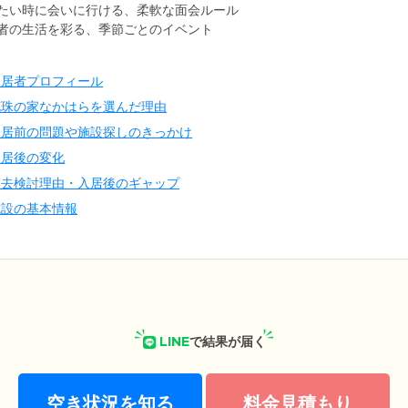
たい時に会いに行ける、柔軟な面会ルール
者の生活を彩る、季節ごとのイベント
入居者プロフィール
花珠の家なかはらを選んだ理由
入居前の問題や施設探しのきっかけ
入居後の変化
退去検討理由・入居後のギャップ
施設の基本情報
LINE
で結果が届く
空き状況を知る
料金見積もり