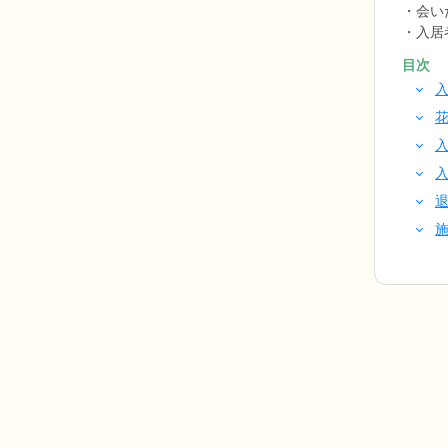
会い
入居
目次