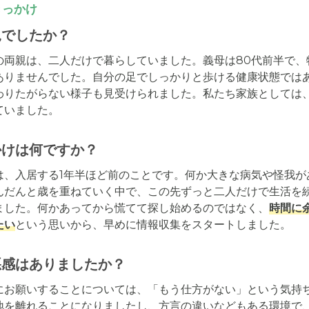
きっかけ
況でしたか？
の両親は、二人だけで暮らしていました。義母は80代前半で、
ありませんでした。自分の足でしっかりと歩ける健康状態では
わりたがらない様子も見受けられました。私たち家族としては
ていました。
かけは何ですか？
は、入居する1年半ほど前のことです。何か大きな病気や怪我が
んだんと歳を重ねていく中で、この先ずっと二人だけで生活を
ました。何かあってから慌てて探し始めるのではなく、
時間に
たい
という思いから、早めに情報収集をスタートしました。
悪感はありましたか？
にお願いすることについては、「もう仕方がない」という気持
地を離れることになりましたし、方言の違いなどもある環境で