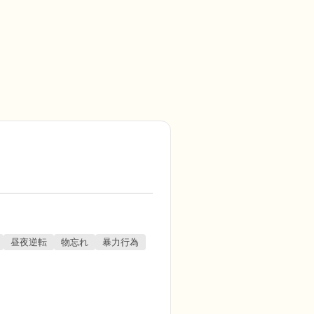
昼夜逆転
物忘れ
暴力行為