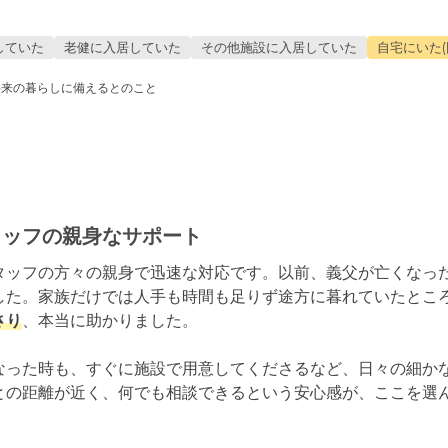
していた
老健に入居していた
その他施設に入居していた
自宅にいた(
将来の暮らしに備えるとのこと
タッフの親身なサポート
タッフの方々の親身で迅速な対応です。以前、義父が亡くなっ
した。家族だけでは人手も時間も足りず途方に暮れていたとこ
さり
、本当に助かりました。

なった時も、すぐに施設で用意してくださるなど、日々の細か
との距離が近く、何でも相談できるという安心感が、ここを選