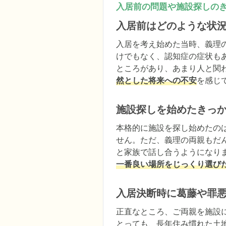
入居前の問題や施設探しの
入居前はどのような状
入居を考え始めた当時、義理
けでもなく、認知症の症状も
ところがあり、あまり人と関
然とした将来への不安
を感じ
施設探しを始めたきっ
本格的に施設を探し始めたの
せん。ただ、義理の両親もだ
と家族で話し合うようになり
一番良い場所をじっくり選び
入居決断時に葛藤や罪
正直なところ、ご両親を施設
とっても、長年住み慣れた土