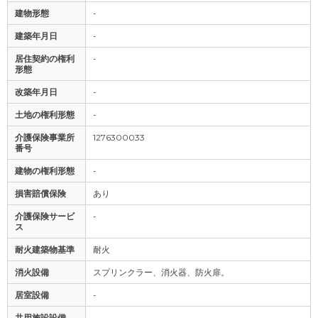
建物形態
-
建築年月日
-
居住契約の権利
-
形態
改築年月日
-
土地の権利形態
-
介護保険事業所
1276300033
番号
建物の権利形態
-
損害賠償保険
あり
介護保険サービ
-
ス
耐火建築物基準
耐火
消火設備
スプリンクラー、消火器、防火扉。
居室設備
-
共用施設設備
-