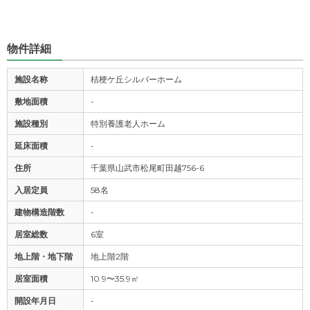
物件詳細
施設名称
桔梗ケ丘シルバーホーム
敷地面積
-
施設種別
特別養護老人ホーム
延床面積
-
住所
千葉県山武市松尾町田越756-6
入居定員
58名
建物構造階数
-
居室総数
6室
地上階・地下階
地上階2階
居室面積
10.9〜35.9㎡
開設年月日
-