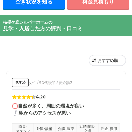
空き状況を知る
料金見積もり
桔梗ケ丘シルバーホームの
見学・入居した方の評判・口コミ
女性 / 90代後半 / 要介護3
見学済
4.20
自然が多く、周囲の環境が良い
駅からのアクセスが悪い
職員･
近隣環境･
外観･設備
介護･医療
料金･費用
スタッフ
交通