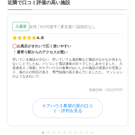
近隣で口コミ評価の高い施設
介護医療サービスについて
スタッフも多く、皆で協力しあっているように見えた。明
るく、殺伐とはしていなかった。
女性 / 80代後半 / 要支援1 / 認知症なし
入居済
4.6
近隣環境や交通アクセスについて
お風呂がきれいで広く使いやすい
駅の近くではないので不便。家族は車がないと、面会等の
最寄り駅からのアクセスが悪い
アクセスするには不便だと思われた。
空いている施設が少ない、空いていても遠距離など施設がなかなか決まら
ないことでしたね、パソコンと電話連絡の日々でしたしあせりました。 入
居者本人（母親）がケアハウスの食事のおいしさや施設の清潔さや充実ぶ
料金費用について
り、係の人の対応の良さ、専門知識の高さ喜んでいましたた。 マンション
のようなきれいで...
私は孫の立場だったので、料金についてはよく覚えていま
せん。なので、良くも悪くもありません。
投稿日時：2022/07/07
ケアハウス希望の里の口コ
ミ・評判を見る