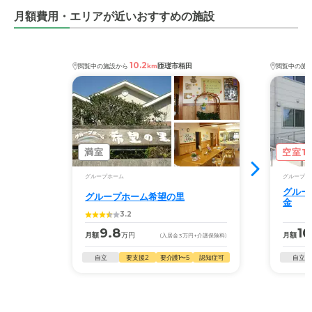
月額費用・エリアが近いおすすめの施設
10.2
匝瑳市栢田
閲覧中の施設から
km
閲覧中の施
満室
空室1
グループホーム
グループホ
グルー
グループホーム希望の里
金
3.2
9.8
10
月額
万円
月額
(入居金
3
万円
+介護保険料)
自立
要支援2
要介護1〜5
認知症可
自立