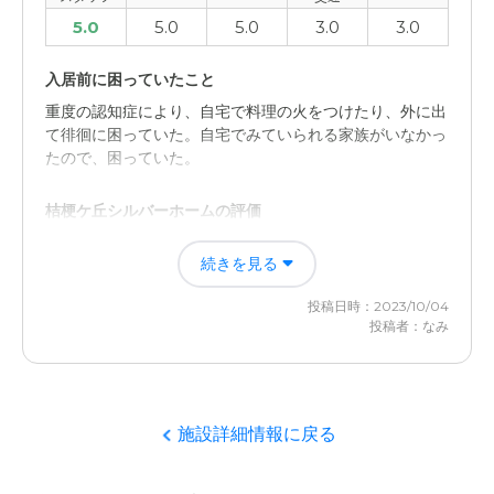
5.0
5.0
5.0
3.0
3.0
入居前に困っていたこと
重度の認知症により、自宅で料理の火をつけたり、外に出
て徘徊に困っていた。自宅でみていられる家族がいなかっ
たので、困っていた。
桔梗ケ丘シルバーホームの評価
常に人の目があるところ。介護をしてくれるところ。コミ
続きを見る
ュニケーションがとれるところ。
投稿日時：2023/10/04
職員・スタッフ・他入居者の雰囲気について
投稿者：なみ
明るい声かけがされているような雰囲気だった。その時代
にしては、接遇も良かったと思う。
外観・内装・居室・設備について
施設詳細情報に戻る
広くてきれいで、生活するには過ごしやすそうだと思っ
た。周囲も自然が多く、良い環境だった。