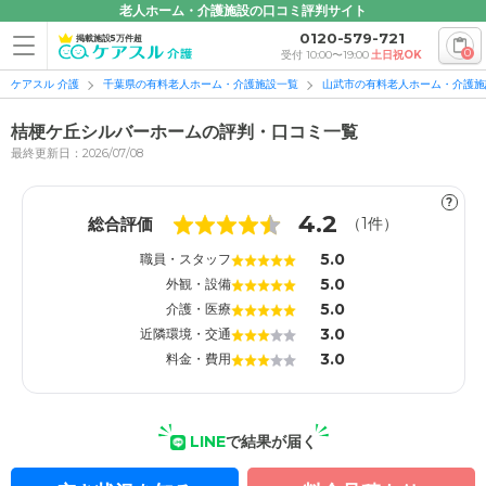
老人ホーム・介護施設の口コミ評判サイト
0120-579-721
掲載施設5万件超
0
受付 10:00〜19:00
土日祝OK
ケアスル 介護
千葉県の有料老人ホーム・介護施設一覧
山武市の有料老人ホーム・介護施
桔梗ケ丘シルバーホームの評判・口コミ一覧
最終更新日：2026/07/08
?
1
1
4.2
総合評価
（
1
件）
5.0
職員・スタッフ
5.0
外観・設備
5.0
介護・医療
3.0
近隣環境・交通
3.0
料金・費用
LINE
で結果が届く