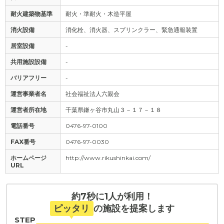
耐火建築物基準
耐火・準耐火・木造平屋
消火設備
消化栓、消火器、スプリンクラー、緊急通報装置
居室設備
-
共用施設設備
-
バリアフリー
-
運営事業者名
社会福祉法人六親会
運営者所在地
千葉県鎌ヶ谷市丸山３－１７－１８
電話番号
0476-97-0100
FAX番号
0476-97-0030
ホームページ
http://www.rikushinkai.com/
URL
約7秒に1人が利用！
ピッタリ
の施設を提案します
STEP