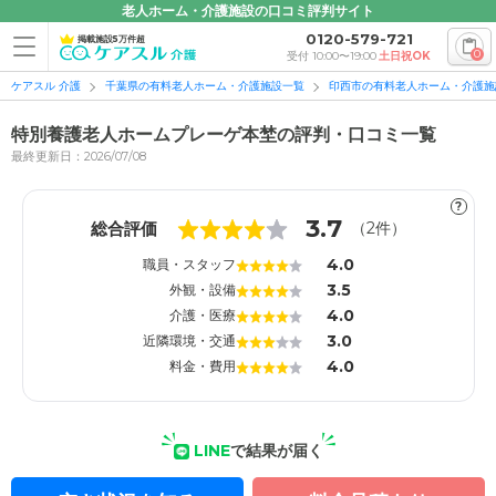
老人ホーム・介護施設の口コミ評判サイト
0120-579-721
掲載施設5万件超
0
受付 10:00〜19:00
土日祝OK
ケアスル 介護
千葉県の有料老人ホーム・介護施設一覧
印西市の有料老人ホーム・介護施
特別養護老人ホームプレーゲ本埜の評判・口コミ一覧
最終更新日：2026/07/08
?
1
1
3.7
総合評価
（
2
件）
4.0
職員・スタッフ
3.5
外観・設備
4.0
介護・医療
3.0
近隣環境・交通
4.0
料金・費用
LINE
で結果が届く