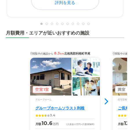
評判を見る
料金費用について
色々調べたりしたが、同様施設の平均的料金より多少安価
であり、受けられるサービスも多と比べてそん色がない
月額費用・エリアが近いおすすめの施設
8.3
北相馬郡利根町早尾
閲覧中の施設から
km
閲覧中の施
空室1室
満室
グループホーム
住宅型有料
グループホームソラスト利根
ご長寿
3.4
10.6
12
月額
万円
月額
(入居金
0
万円
+介護保険料)