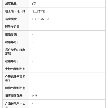
居室総数
6室
地上階・地下階
地上階2階
居室面積
18.0〜36.0㎡
開設年月日
-
建物形態
-
建築年月日
-
居住契約の権利
-
形態
改築年月日
-
土地の権利形態
-
介護保険事業所
-
番号
建物の権利形態
-
損害賠償保険
あり
介護保険サービ
-
ス