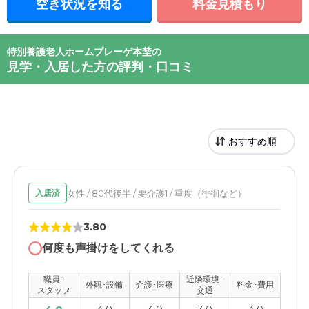
空き状況を知る
料金見積もり
特別養護老人ホームプレーゲ本埜の
見学・入居した方の評判・口コミ
女性 / 80代後半 / 要介護1 / 重度（徘徊など）
入居済
3.80
何度も声掛けをしてくれる
職員･
近隣環境･
外観･設備
介護･医療
料金･費用
スタッフ
交通