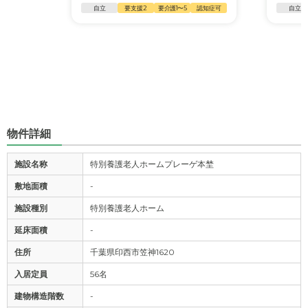
自立
要支援2
要介護1〜5
認知症可
自立
物件詳細
施設名称
特別養護老人ホームプレーゲ本埜
敷地面積
-
施設種別
特別養護老人ホーム
延床面積
-
住所
千葉県印西市笠神1620
入居定員
56名
建物構造階数
-