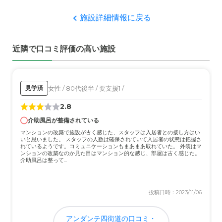
に比べ費用が比較的安いこと。
施設詳細情報に戻る
職員・スタッフ・他入居者の雰囲気について
職員の態度が皆よく、挨拶などいつでもしっかりしてい
近隣で口コミ評価の高い施設
る。当方に対する連絡、報告、相談も適正と感じる。他の
入居者については症状が様々迄で一概に雰囲気について語
れない
女性 / 80代後半 / 要支援1 /
見学済
外観・内装・居室・設備について
2.8
施設の外観がイメージ的に暗く、古っぽい感じがするの
と、面談室が貧弱で落ち行いて面会できないこと
介助風呂が整備されている
マンションの改築で施設が古く感じた、スタッフは入居者との接し方はい
いと思いました。 スタッフの人数は確保されていて入居者の状態は把握さ
介護医療サービスについて
れているようです。コミュニケーションもまあまあ取れていた。 外装はマ
ンションの改築なのか見た目はマンション的な感じ、部屋は古く感じた。
日々良く見守りをしてくれていることを、担当者からの報
介助風呂は整って...
告や連絡から感じ、印象は良い
近隣環境や交通アクセスについて
投稿日時：2023/11/06
周囲全体農耕地、水田で寂しいが、逆に静かでもある。公
共交通機関で行く場合は相当苦労する
アンダンテ四街道の口コミ・