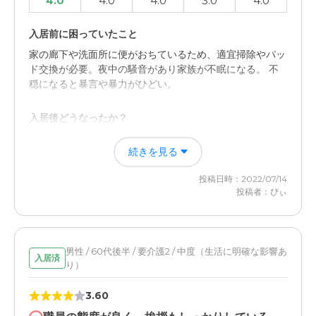
4.0
4.0
4.0
3.0
4.0
入居前に困っていたこと
家の廊下や洗面所に便がおちているため、適宜掃除やパッ
ド交換が必要。夜中の騒音があり家族が不眠になる。 不
穏になると暴言や暴力がひどい。
入居後どうなったか？
家族が心身ともに落ち着ける時間を作れるようになった。
続きを見る
また距離をおくことで本人への対応に余裕が出来た。
投稿日時：2022/07/14
特別養護老人ホームプレーゲ本埜の評価
投稿者：ぴぃ
スタッフがやさしく根気強く声掛けをしてくれることもあ
りがたいが、本人が穏やかでいられるようなのでそれが一
番よかったよ感じる。
男性 / 60代後半 / 要介護2 / 中度（生活に明確な影響あ
入居済
り）
職員・スタッフ・他入居者の雰囲気について
施設スタッフについては前述の通り本人が断っても時間や
3.60
スタッフをかえて再び声掛けをしてくれるところがよい