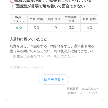
職員の態度が良く、挨拶もしっかりしている
面談室が貧弱で落ち着いて面会できない
外観・内装・居室・設備について
とくに可もなく不可もなくですが、清掃が行き届いている
職員･
近隣環境･
外観･設備
介護･医療
料金･費用
ような印象でよいと思います。
スタッフ
交通
4.0
3.0
4.0
3.0
4.0
介護医療サービスについて
医療サービスについてはこれまで本人の体調に悪い変化は
入居前に困っていたこと
なく、管理がゆきとどいているからこそ悪化がないのだと
幻覚を見る、作話をする、物忘れをする、夜中歩き回る、
思う
言う事を聞いてもらえない、周り状況が理解できない等、
一般生活に必要なコントロールができない
近隣環境や交通アクセスについて
自宅が住宅街ですししかたがないですが、車を運転するこ
入居後どうなったか？
とが出来ないと、行くのは難しいと感じます
日々余計な心配をすることや色々な対処をする必要がなく
続きを見る
なり、自分の時間も増え、ストレスが減った
料金費用について
投稿日時：2022/07/07
介護保険が適用されるため概ね満足。適宜必要出費のため
特別養護老人ホームプレーゲ本埜の評価
投稿者：ジェミニ3389
請求があるのは仕方ないと思う。
職員たちの仕事に対する姿勢や入所者への接し方。自宅か
らの距離やロケーション。車での行きやすさ。ほかの施設