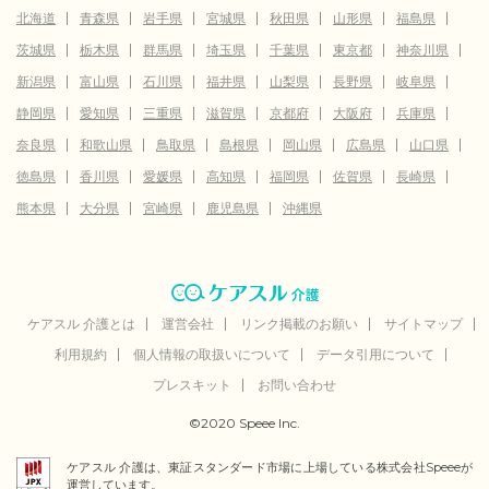
北海道
青森県
岩手県
宮城県
秋田県
山形県
福島県
茨城県
栃木県
群馬県
埼玉県
千葉県
東京都
神奈川県
新潟県
富山県
石川県
福井県
山梨県
長野県
岐阜県
静岡県
愛知県
三重県
滋賀県
京都府
大阪府
兵庫県
奈良県
和歌山県
鳥取県
島根県
岡山県
広島県
山口県
徳島県
香川県
愛媛県
高知県
福岡県
佐賀県
長崎県
熊本県
大分県
宮崎県
鹿児島県
沖縄県
ケアスル 介護とは
運営会社
リンク掲載のお願い
サイトマップ
利用規約
個人情報の取扱いについて
データ引用について
プレスキット
お問い合わせ
©2020 Speee Inc.
ケアスル 介護は、東証スタンダード市場に上場している株式会社Speeeが
運営しています。