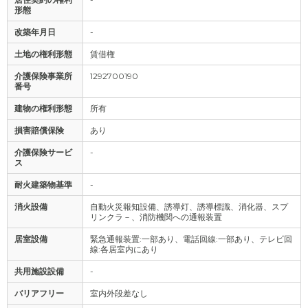
形態
改築年月日
-
土地の権利形態
賃借権
介護保険事業所
1292700190
番号
建物の権利形態
所有
損害賠償保険
あり
介護保険サービ
-
ス
耐火建築物基準
-
消火設備
自動火災報知設備、誘導灯、誘導標識、消化器、スプ
リンクラ－、消防機関への通報装置
居室設備
緊急通報装置:一部あり、電話回線:一部あり、テレビ回
線:各居室内にあり
共用施設設備
-
バリアフリー
室内外段差なし