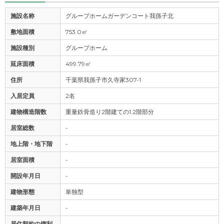
施設名称
グループホームガーデンコート我孫子北
敷地面積
753.0㎡
施設種別
グループホーム
延床面積
499.79㎡
住所
千葉県我孫子市久寺家307-1
入居定員
2名
建物構造階数
重量鉄骨造り2階建ての1.2階部分
居室総数
-
地上階・地下階
-
居室面積
-
開設年月日
-
建物形態
単独型
建築年月日
-
居住契約の権利
-