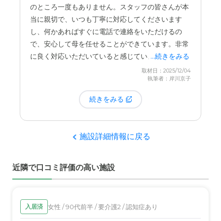
「会いに行きたい」と思った時に、気兼ねなく訪れ
のところ一度もありません。スタッフの皆さんが本
ることができるのが本当にありがたいです。この自
当に親切で、いつも丁寧に対応してくださいます
由な面会体制が、家族の絆を保つ上でとても大きな
し、何かあればすぐに電話で連絡をいただけるの
支えになっています。グループホームなので、日中
で、安心して母を任せることができています。非常
は他の入居者さんと一緒に過ごす時間があります。
に良く対応いただいていると感じています。
...続きをみる
毎日ではありませんが、季節ごとのイベントや、日
取材日：2025/12/04
課として体操などがスケジュールに組まれているよ
執筆者：岸川京子
うです。
続きをみる
母は自分から積極的に参加するタイプではありませ
んが、皆さんと一緒に過ごす時間を嫌がっている様
施設詳細情報に戻る
子は全くありません。むしろ楽しそうにしていると
聞き、
自宅では得られない社会との繋がり
が、母の
穏やかな毎日に繋がっているのだと感じています。
近隣で口コミ評価の高い施設
女性 / 90代前半 / 要介護2 / 認知症あり
入居済