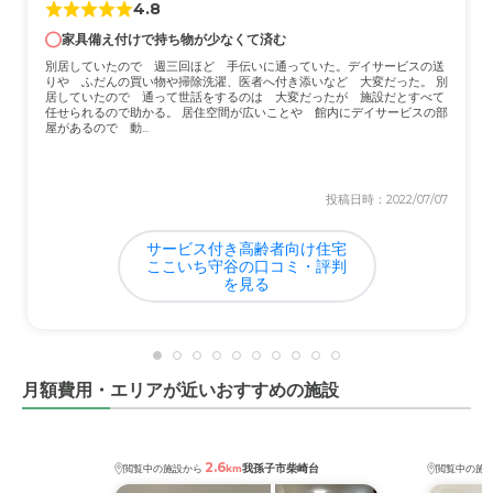
4.8
家具備え付けで持ち物が少なくて済む
別居していたので 週三回ほど 手伝いに通っていた。デイサービスの送
りや ふだんの買い物や掃除洗濯、医者へ付き添いなど 大変だった。 別
居していたので 通って世話をするのは 大変だったが 施設だとすべて
任せられるので助かる。 居住空間が広いことや 館内にデイサービスの部
屋があるので 動...
投稿日時：2022/07/07
サービス付き高齢者向け住宅
ここいち守谷の口コミ・評判
を見る
月額費用・エリアが近いおすすめの施設
2.6
我孫子市柴崎台
閲覧中の施設から
km
閲覧中の施