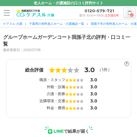
老人ホーム・介護施設の口コミ評判サイト
0120-579-721
掲載施設5万件超
0
受付 10:00〜19:00
土日祝OK
ケアスル 介護
千葉県の有料老人ホーム・介護施設一覧
我孫子市の有料老人ホーム・介護
グループホームガーデンコート我孫子北の評判・口コミ一
覧
最終更新日：2026/07/08
1
1
?
3.0
総合評価
（
1
件）
3.0
職員・スタッフ
3.0
外観・設備
3.0
介護・医療
3.0
近隣環境・交通
3.0
料金・費用
LINE
で結果が届く