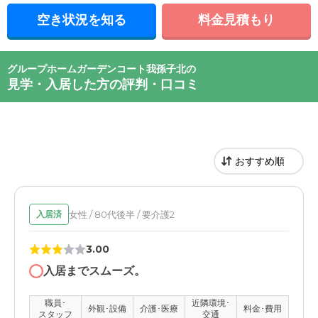
空き状況を知る
料金見積もり
グループホームガーデンコート我孫子北の
見学・入居した方の評判・口コミ
女性 / 80代後半 / 要介護2
入居済
3.00
入居までスムーズ。
職員･
近隣環境･
外観･設備
介護･医療
料金･費用
スタッフ
交通