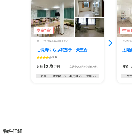
空室1室
空室1
サービス付き高齢者向け住宅
住宅型有料
ご長寿くらぶ我孫子・天王台
太陽館
3.6
15.6
13
月額
万円
月額
(入居金
0
万円
+介護保険料)
自立
要支援1・2
要介護1〜5
認知症可
自立
物件詳細