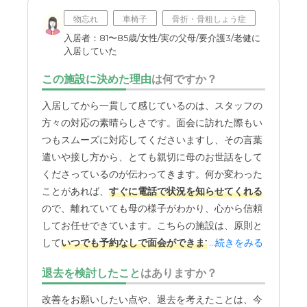
物忘れ
車椅子
骨折・骨粗しょう症
入居者：81〜85歳/女性/実の父母/要介護3/老健に
入居していた
この施設に決めた理由
は何ですか？
入居してから一貫して感じているのは、スタッフの
方々の対応の素晴らしさです。面会に訪れた際もい
つもスムーズに対応してくださいますし、その言葉
遣いや接し方から、とても親切に母のお世話をして
くださっているのが伝わってきます。何か変わった
ことがあれば、
すぐに電話で状況を知らせてくれる
ので、離れていても母の様子がわかり、心から信頼
してお任せできています。こちらの施設は、原則と
して
いつでも予約なしで面会ができます
...続きをみる
。もちろ
ん、施設内でインフルエンザやコロナウイルスなど
退去を検討したこと
はありますか？
の感染症が流行した際には、数日間面会禁止になる
こともありますが、それは仕方のないこと。普段は
改善をお願いしたい点や、退去を考えたことは、今