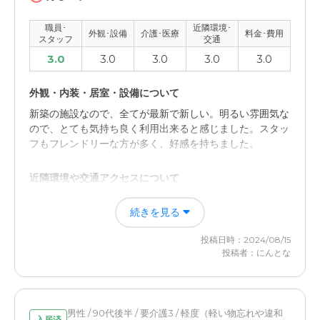
職員･
近隣環境･
外観･設備
介護･医療
料金･費用
スタッフ
交通
3.0
3.0
3.0
3.0
3.0
外観・内装・居室・設備について
新築の施設なので、全てが最新で新しい。明るい雰囲気な
ので、とても気持ち良く利用出来ると感じました。スタッ
フもフレンドリーな方が多く、好感を持ちました。
近隣環境や交通アクセスについて
駅近の立地にあるため、周辺は緑が少なめだと思います。
続きを見る
都市部にいた高齢者の方には違和感はありませんが、緑が
恋しくなる方も多いように感じました。
投稿日時：2024/08/15
投稿者：にんとな
男性 / 90代後半 / 要介護3 / 軽度（軽い物忘れや違和
入居済