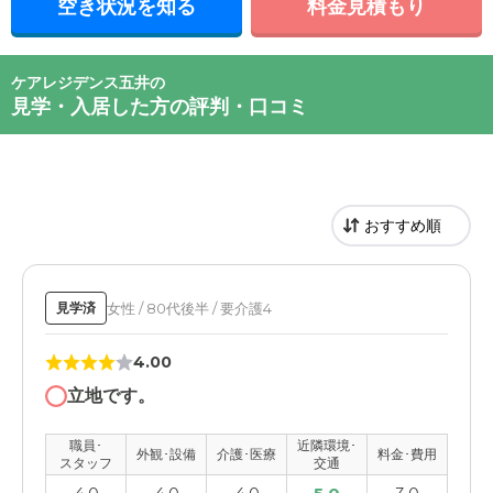
空き状況を知る
料金見積もり
ケアレジデンス五井の
見学・入居した方の評判・口コミ
女性 / 80代後半 / 要介護4
見学済
4.00
立地です。
職員･
近隣環境･
外観･設備
介護･医療
料金･費用
スタッフ
交通