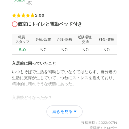
感）
5.00
個室にトイレと電動ベッド付き
職員･
近隣環境･
外観･設備
介護･医療
料金･費用
スタッフ
交通
5.0
5.0
5.0
5.0
5.0
入居前に困っていたこと
いつもそばで生活を補助していなくてはならず、自分達の
生活に支障が生じていて、つねにストレスを抱えており、
精神的に壊れそうな状態にあった。
入居後どうなったか？
入居費用は本人の年金でほとんど賄うことができ、こちら
続きを見る
の生活や経済的負担がほとんどなくなったから。
投稿日時：2022/07/14
ケアレジデンス五井の評価
投稿者：ヒロボー