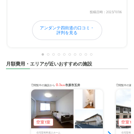
投稿日時：2023/11/06
アンダンテ四街道の口コミ・
評判を見る
月額費用・エリアが近いおすすめの施設
0.1
市原市五井
閲覧中の施設から
km
閲覧中の施
空室1室
空室1
住宅型有料老人ホーム
住宅型有料