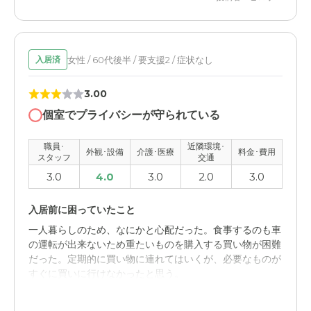
医療機関が隣接していて、ないか健康上の心配があるとす
ぐに診てもらうことができること、施設の職員との連絡が
すぐにとれて、心配がないこと。
女性 / 60代後半 / 要支援2 / 症状なし
入居済
職員・スタッフ・他入居者の雰囲気について
3.00
親切で連絡はまめによこしてくれ、食事や入浴の対応もベ
テランが行い、24時間体制をとっており安心。
個室でプライバシーが守られている
外観・内装・居室・設備について
職員･
近隣環境･
外観･設備
介護･医療
料金･費用
スタッフ
交通
新しく清潔感があり、へやは完全個室でトイレ付き、電動
3.0
4.0
3.0
2.0
3.0
ベットで明るく快適な生活が送れそうなところ。
入居前に困っていたこと
介護医療サービスについて
一人暮らしのため、なにかと心配だった。食事するのも車
地域の中核病院が経営しており、その傘下にあるクリニッ
の運転が出来ないため重たいものを購入する買い物が困難
クが施設に隣接しているため、体調の変化に対する 対応
だった。定期的に買い物に連れてはいくが、必要なものが
は万全。
すぐに買いに行けなかったと思う。
近隣環境や交通アクセスについて
ケアレジデンス五井の評価