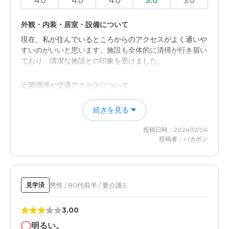
4.0
4.0
4.0
5.0
3.0
外観・内装・居室・設備について
現在、私が住んでいるところからのアクセスがよく通いや
すいのがいいと思います。施設も全体的に清掃が行き届い
ており、清潔な施設との印象を受けました。
近隣環境や交通アクセスについて
環境が市中の比較的賑やかなところにあるため、静かな印
続きを見る
象は受けなかった。四季の移ろいを楽しみたいとの義母の
希望は叶わないかと思いました。
投稿日時：2024/12/04
投稿者：バカボン
男性 / 80代前半 / 要介護3
見学済
3.00
明るい。