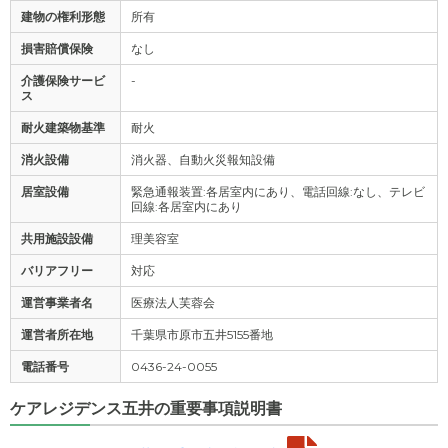
建物の権利形態
所有
損害賠償保険
なし
介護保険サービ
-
ス
耐火建築物基準
耐火
消火設備
消火器、自動火災報知設備
居室設備
緊急通報装置:各居室内にあり、電話回線:なし、テレビ
回線:各居室内にあり
共用施設設備
理美容室
バリアフリー
対応
運営事業者名
医療法人芙蓉会
運営者所在地
千葉県市原市五井5155番地
電話番号
0436-24-0055
ケアレジデンス五井の重要事項説明書