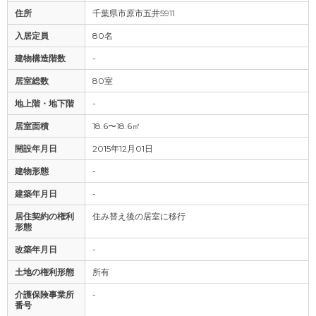
住所
千葉県市原市五井5911
入居定員
80名
建物構造階数
-
居室総数
80室
地上階・地下階
-
居室面積
18.6〜18.6㎡
開設年月日
2015年12月01日
建物形態
-
建築年月日
-
居住契約の権利
住み替え後の居室に移行
形態
改築年月日
-
土地の権利形態
所有
介護保険事業所
-
番号