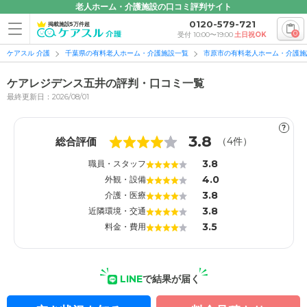
老人ホーム・介護施設の口コミ評判サイト
0120-579-721
掲載施設5万件超
0
受付 10:00〜19:00
土日祝OK
ケアスル 介護
千葉県の有料老人ホーム・介護施設一覧
市原市の有料老人ホーム・介護施
ケアレジデンス五井の評判・口コミ一覧
最終更新日：2026/08/01
?
1
1
3.8
総合評価
（
4
件）
3.8
職員・スタッフ
4.0
外観・設備
3.8
介護・医療
3.8
近隣環境・交通
3.5
料金・費用
LINE
で結果が届く