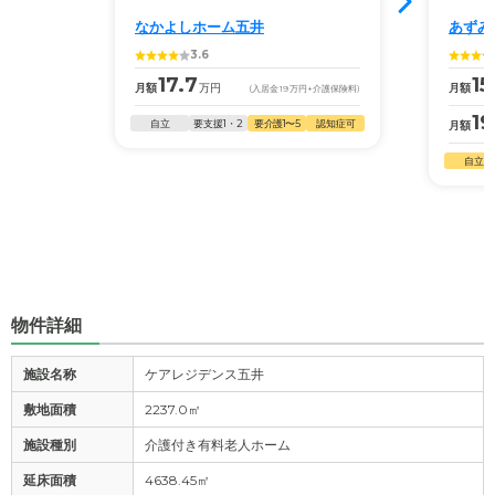
なかよしホーム五井
あずみ
3.6
17.7
15
月額
万円
月額
(入居金
19
万円
+介護保険料)
19
自立
要支援1・2
要介護1〜5
認知症可
月額
自立
物件詳細
施設名称
ケアレジデンス五井
敷地面積
2237.0㎡
施設種別
介護付き有料老人ホーム
延床面積
4638.45㎡