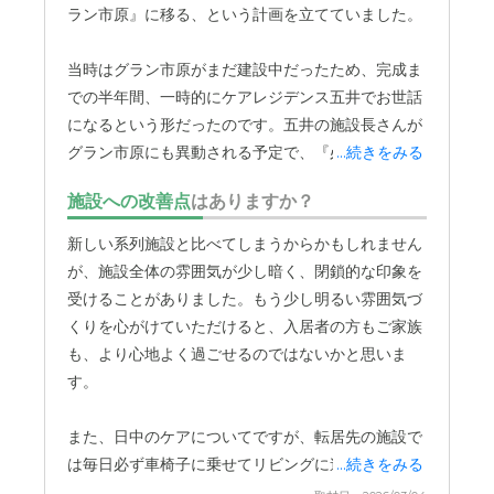
なら、自家用車でないと不便ないちにあると思う
ラン市原』に移る、という計画を立てていました。
料金費用について
当時はグラン市原がまだ建設中だったため、完成ま
値段は高い方だと思う。サービスが値段にあっているなら
での半年間、一時的にケアレジデンス五井でお世話
いいが、、、という感じではあった。
になるという形だったのです。五井の施設長さんが
グラン市原にも異動される予定で、『必ず入れます
...続きをみる
よ』と約束してくださったこともあり、計画通りス
施設への改善点
はありますか？
ムーズに転居することができました。
新しい系列施設と比べてしまうからかもしれません
が、施設全体の雰囲気が少し暗く、閉鎖的な印象を
受けることがありました。もう少し明るい雰囲気づ
くりを心がけていただけると、入居者の方もご家族
も、より心地よく過ごせるのではないかと思いま
す。
また、日中のケアについてですが、転居先の施設で
は毎日必ず車椅子に乗せてリビングに連れて行って
...続きをみる
くれていたようでした。母の背中に褥瘡のようなも