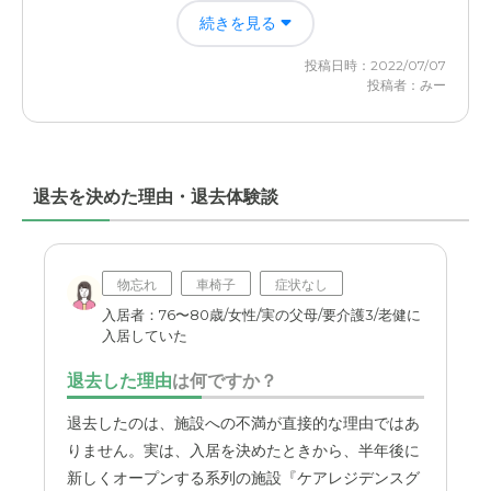
国道から近く、したくから30分程度で行くことができ、
続きを見る
清潔感があってよかった。また個室になっていたので、プ
鉄道駅からもばすの便がゃく、利便性は良い。
ライバシーが守られるのでよいと思った。
投稿日時：2022/07/07
料金費用について
投稿者：みー
職員・スタッフ・他入居者の雰囲気について
入居者本人の年金とおおむね同じ程度であり、同等の施設
スタッフの感じはマチマチだった。看護師も介護士も微妙
と比較しても高い感覚はない。
そうな人はいた。。。接してないのでわからないが。
退去を決めた理由・退去体験談
外観・内装・居室・設備について
清潔感があってよかった。個室なので、プライバシーが守
られるのでよいと思った。広さもまあまあ広かった。
物忘れ
車椅子
症状なし
介護医療サービスについて
入居者：76〜80歳/女性/実の父母/要介護3/老健に
入居していた
これに関しては、実際サービスを受けていないのでよくわ
からない。ただ、夜間もスタッフは在住しているので安心
退去した理由
は何ですか？
感はある
退去したのは、施設への不満が直接的な理由ではあ
近隣環境や交通アクセスについて
りません。実は、入居を決めたときから、半年後に
これといってコメントはない。ただ、面会に行ったりする
新しくオープンする系列の施設『ケアレジデンスグ