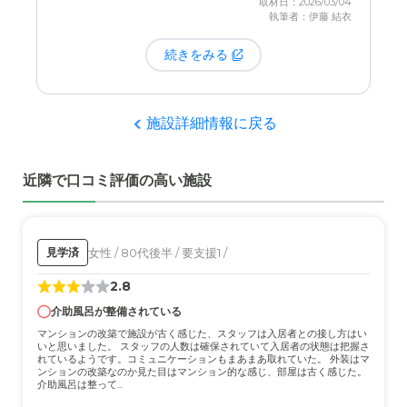
取材日：2026/03/04
執筆者：伊藤 結衣
のができていた可能性を姉が心配していたこともあ
り、もしかしたら
日中ベッドで過ごす時間が長かっ
続きをみる
たのかもしれません
。寝たきりの方への離床の働き
かけなど、日中のケアをもう少し充実させていただ
けると、より安心してお任せできると感じました。
施設詳細情報に戻る
近隣で口コミ評価の高い施設
女性 / 80代後半 / 要支援1 /
見学済
2.8
介助風呂が整備されている
マンションの改築で施設が古く感じた、スタッフは入居者との接し方はい
いと思いました。 スタッフの人数は確保されていて入居者の状態は把握さ
れているようです。コミュニケーションもまあまあ取れていた。 外装はマ
ンションの改築なのか見た目はマンション的な感じ、部屋は古く感じた。
介助風呂は整って...