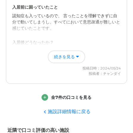
入居前に困っていたこと
認知症も入っているので、 言ったことを理解できずに自
分で動いてしまうし、すべてにおいて意思疎通が難しいと
感じていたことです。
入居後どうなったか？
人が常時付いていてくれるので安心でした。家にいた時は
続きを見る
常に人を付けることは出来なかった。緊急事も連絡しても
らえるので、気持ちに余裕が出来た。
投稿日時：2024/05/24
投稿者：チャンダイ
憩いの里木更津の評価
本人にとっても安心できる環境を提供してもらえていたと
思えます。この満足度の評価になります。
全7件の口コミを見る
職員・スタッフ・他入居者の雰囲気について
施設詳細情報に戻る
最後は施設において最後を迎えましたが、丁寧な対応を心
がけて本人にとっても満足だったかと思います。
近隣で口コミ評価の高い施設