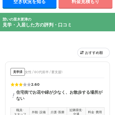
空き状況を知る
料金見積もり
憩いの里木更津の
見学・入居した方の評判・口コミ
女性 / 80代前半 / 要支援1
見学済
2.60
住宅街でお花や緑が少なく、お散歩する場所が
ない
職員･
近隣環境･
外観･設備
介護･医療
料金･費用
スタッフ
交通