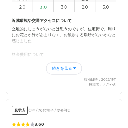
2.0
3.0
3.0
2.0
3.0
近隣環境や交通アクセスについて
立地的にしょうがないとは思うのですが、住宅街で、周り
にお花とか緑があまりなく、お散歩する場所がないかなと
感じました
料金費用について
金額的には他の施設さんと変わらなかったので、このエリ
続きを見る
アだと相場くらいだと思います
投稿日時：2025/11/11
投稿者：ささやき
女性 / 70代前半 / 要介護2
見学済
3.60