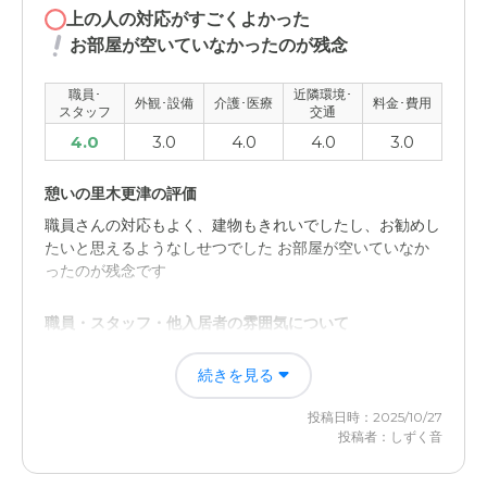
上の人の対応がすごくよかった
お部屋が空いていなかったのが残念
職員･
近隣環境･
外観･設備
介護･医療
料金･費用
スタッフ
交通
4.0
3.0
4.0
4.0
3.0
憩いの里木更津の評価
職員さんの対応もよく、建物もきれいでしたし、お勧めし
たいと思えるようなしせつでした お部屋が空いていなか
ったのが残念です
職員・スタッフ・他入居者の雰囲気について
職員さんの対応はいいなと思えました、上の人の対応がす
続きを見る
ごくよかったです 悪い印象がなかったです
投稿日時：2025/10/27
外観・内装・居室・設備について
投稿者：しずく音
全体的に建物はきれいで、こちらも悪い印象や気になると
ころは、とくになかったですね