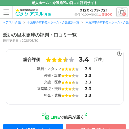
老人ホーム・介護施設の口コミ評判サイト
0120-579-721
掲載施設5万件超
0
受付 10:00〜19:00
土日祝OK
ケアスル 介護
千葉県の有料老人ホーム・介護施設一覧
木更津市の有料老人ホーム・介護
憩いの里木更津の評判・口コミ一覧
最終更新日：2026/06/30
?
1
1
3.4
総合評価
（
7
件）
3.9
職員・スタッフ
3.3
外観・設備
3.3
介護・医療
3.3
近隣環境・交通
3.3
料金・費用
LINE
で結果が届く