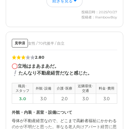
続きを見る
下さり、暖かい言葉をかけてくださいました
投稿日時：2025/10/27
外観・内装・居室・設備について
投稿者：RainbowBoy
外観はきれいで、施設内は明るく、掃除もされていたので
すが、下水のような匂いがちょっとだけ気になりました
女性 / 70代後半 / 自立
見学済
2.80
立地はまあまあだ。
たんなり不動産経営だなと感じた。
職員･
近隣環境･
外観･設備
介護･医療
料金･費用
スタッフ
交通
3.0
3.0
2.0
3.0
3.0
外観・内装・居室・設備について
母体が不動産経営なので、どこまで高齢者福祉にかかわる
のかが不明だと思った。単なる老人向けアパート経営に思