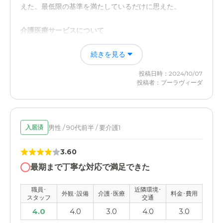
えた。最低限の基準を満たしているだけに思えた。
介護医療サービスについて
サ高住は本来そうなのかもしれないが、必要最小限のバイ
続きを見る
タルチェックや闇緊急時の対応だけで良いと思う。介護が
必要となれば本人の意思が最大限優先されるような対応が
投稿日時：2024/10/07
できるか現時点では判断できなかった。
投稿者：プーラヴィーダ
男性 / 90代前半 / 要介護1
入居済
3.60
最期まで丁寧な対応で満足できた
職員･
近隣環境･
外観･設備
介護･医療
料金･費用
スタッフ
交通
4.0
4.0
3.0
4.0
3.0