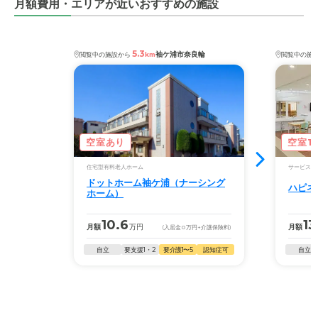
月額費用・エリアが近いおすすめの施設
5.3
袖ケ浦市奈良輪
閲覧中の施設から
km
閲覧中の施
空室あり
空室1
住宅型有料老人ホーム
サービス付
ドットホーム袖ケ浦（ナーシング
ハピネ
ホーム）
10.6
13
月額
万円
月額
(入居金
0
万円
+介護保険料)
自立
要支援1・2
要介護1〜5
認知症可
自立