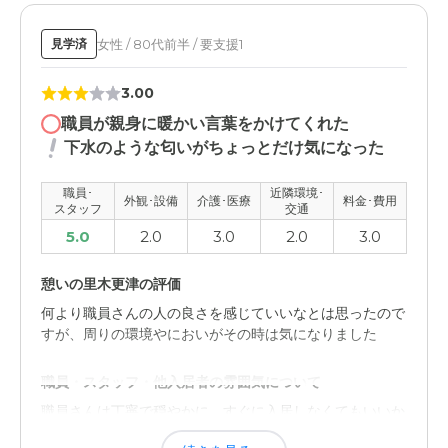
女性 / 80代前半 / 要支援1
見学済
3.00
職員が親身に暖かい言葉をかけてくれた
下水のような匂いがちょっとだけ気になった
職員･
近隣環境･
外観･設備
介護･医療
料金･費用
スタッフ
交通
5.0
2.0
3.0
2.0
3.0
憩いの里木更津の評価
何より職員さんの人の良さを感じていいなとは思ったので
すが、周りの環境やにおいがその時は気になりました
職員・スタッフ・他入居者の雰囲気について
職員さんは丁寧で穏やかに、すぐに入居しなくてもいいか
ら、休むために預けたっていいんですよと親身に対応して