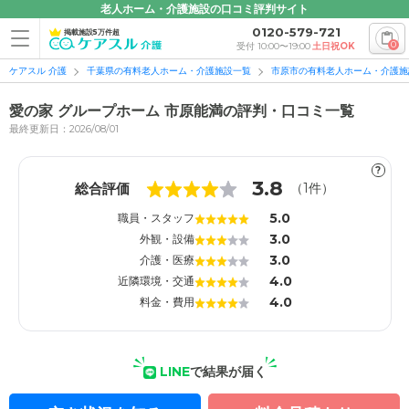
老人ホーム・介護施設の口コミ評判サイト
0120-579-721
掲載施設5万件超
0
受付 10:00〜19:00
土日祝OK
ケアスル 介護
千葉県の有料老人ホーム・介護施設一覧
市原市の有料老人ホーム・介護施
愛の家 グループホーム 市原能満の評判・口コミ一覧
最終更新日：2026/08/01
?
1
1
3.8
総合評価
（
1
件）
5.0
職員・スタッフ
3.0
外観・設備
3.0
介護・医療
4.0
近隣環境・交通
4.0
料金・費用
LINE
で結果が届く