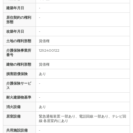
建築年月日
-
居住契約の権利
-
形態
改築年月日
-
土地の権利形態
賃借権
介護保険事業所
1292400122
番号
建物の権利形態
賃借権
損害賠償保険
あり
介護保険サービ
-
ス
耐火建築物基準
-
消火設備
あり
居室設備
緊急通報装置:一部あり、電話回線:一部あり、テレビ回
線:各居室内にあり
共用施設設備
-