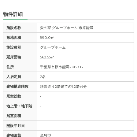
物件詳細
施設名称
愛の家 グループホーム 市原能満
敷地面積
990.0㎡
施設種別
グループホーム
延床面積
562.55㎡
住所
千葉県市原市能満2089-8
入居定員
2名
建物構造階数
鉄骨造り2階建ての1.2階部分
居室総数
-
地上階・地下階
-
居室面積
-
開設年月日
-
建物形態
単独型