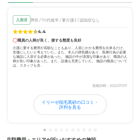
た
外観・内装・居室・設備について
男性 / 70代後半 / 要介護3 / 認知症なし
入居済
これは他の所も見て回ったけど、差が出る程ではなかった
4.4
設備は大体揃っている感じはした
職員の人柄が良く、接する態度も良好
介護医療サービスについて
介護に要する費用が高額なこともあり、入居にかかる費用を出来るだけ、
安価にしたいと考えていた。また、本人の肺気腫があり、医療行為が必要
これについては他は分からないけど、身の回りの事は大体
な施設に入居する必要があった。 施設の中が清潔な印象があり、職員の人
柄が良い印象があった。また、設備も充実していた。 施設の職員について
の事はやってくれていたと本人が言ってたので満足
は、スタッフも含...
近隣環境や交通アクセスについて
投稿日時：2022/07/07
家の会社から近いので、仕事帰りにも寄れる所が大きかっ
た。近隣環境も静かな印象はある
イリーゼ稲毛黒砂の口コミ・
評判を見る
料金費用について
他と比べると、高くは感じなかった 実際の状態からすれ
ば自分的には全然納得できる感じ
月額費用・エリアが近いおすすめの施設