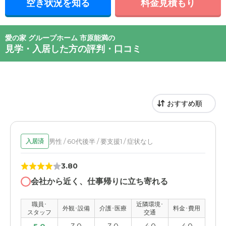
空き状況を知る
料金見積もり
愛の家 グループホーム 市原能満の
見学・入居した方の評判・口コミ
男性 / 60代後半 / 要支援1 / 症状なし
入居済
3.80
会社から近く、仕事帰りに立ち寄れる
職員･
近隣環境･
外観･設備
介護･医療
料金･費用
スタッフ
交通