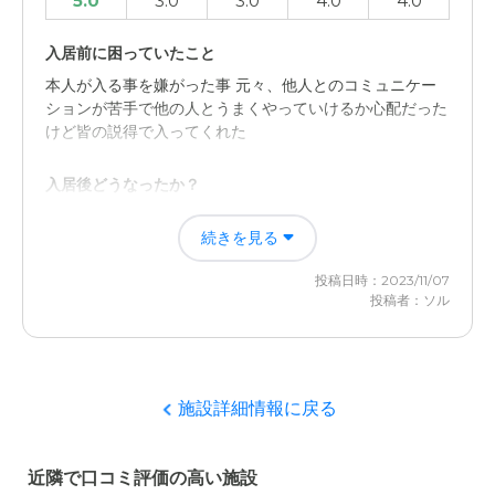
5.0
3.0
3.0
4.0
4.0
入居前に困っていたこと
本人が入る事を嫌がった事 元々、他人とのコミュニケー
ションが苦手で他の人とうまくやっていけるか心配だった
けど皆の説得で入ってくれた
入居後どうなったか？
入ってる間は介護など任せておけるから、その分、自分達
続きを見る
の時間が取れるし、何より安心出来ること。場所も近いの
で仕事帰りに寄れる事も助かった
投稿日時：2023/11/07
投稿者：ソル
愛の家 グループホーム 市原能満の評価
まず、職員の人達が凄くよくしてくれるし、説明もとても
分かりやすく、室内も清潔感があり快適に思う
施設詳細情報に戻る
職員・スタッフ・他入居者の雰囲気について
これは、全然問題がありませんでした。 スタッフ達も連
近隣で口コミ評価の高い施設
携をとれてる様で情報交換とかもしてるのをよく見てまし