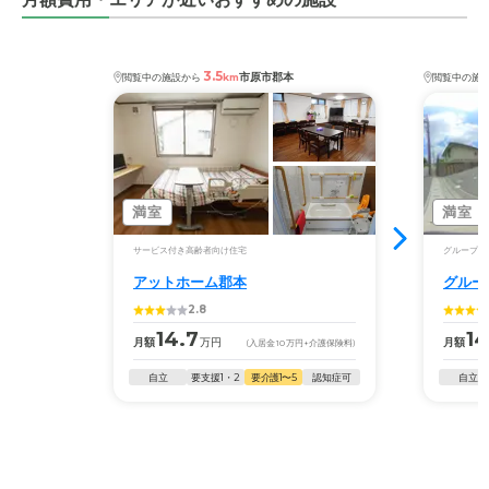
3.5
市原市郡本
閲覧中の施設から
km
閲覧中の施
満室
満室
サービス付き高齢者向け住宅
グループホ
アットホーム郡本
グルー
2.8
14.7
14
月額
万円
月額
(入居金
10
万円
+介護保険料)
自立
要支援1・2
要介護1〜5
認知症可
自立