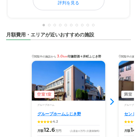
評判を見る
料金費用について
特老なので余計な出費がなく助かっている。シャロームき
こえでは電動ヘッドを買わされたりとひどい状態だった。
月額費用・エリアが近いおすすめの施設
3.0
印旛郡酒々井町ふじき野
閲覧中の施設から
km
閲覧中の施
空室1室
満室
グループホーム
グループホ
グループホームふじき野
セント
4.2
12.6
14
月額
万円
月額
(入居金
0
万円
+介護保険料)