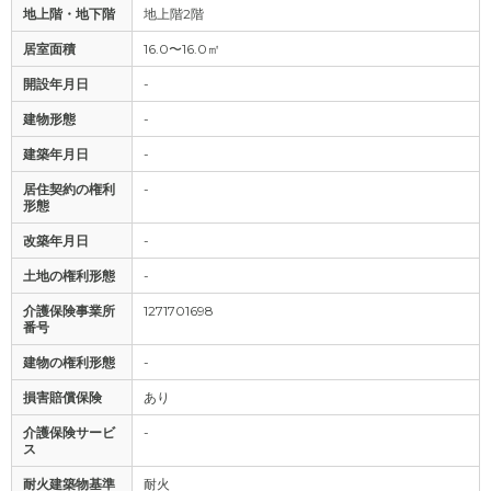
地上階・地下階
地上階2階
居室面積
16.0〜16.0㎡
開設年月日
-
建物形態
-
建築年月日
-
居住契約の権利
-
形態
改築年月日
-
土地の権利形態
-
介護保険事業所
1271701698
番号
建物の権利形態
-
損害賠償保険
あり
介護保険サービ
-
ス
耐火建築物基準
耐火