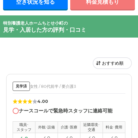
空き状況を知る
料金見積もり
特別養護老人ホームちとせ小町の
見学・入居した方の評判・口コミ
女性 / 80代前半 / 要介護3
見学済
4.00
ナースコールで緊急時スタッフに連絡可能
職員･
近隣環境･
外観･設備
介護･医療
料金･費用
スタッフ
交通