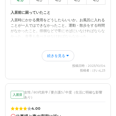
4.0
4.0
4.0
4.0
4.0
入居前に困っていたこと
入居時にかかる費用をどうしたらいいか。お風呂に入れる
ことが一人ではできなかったこと。運動・散歩をする時間
がなかったこと。徘徊などで常にそばにいなければならな
かった。食事も食べさせなければならなかった。
特別養護老人ホームちとせ小町の評価
続きを見る
スタッフの対応や施設の部屋などの清潔・きれいさなどが
よかった。日中の行事などもよかった。
投稿日時：2023/10/04
投稿者：けいん23
職員・スタッフ・他入居者の雰囲気について
みなさん、自らがお話を積極的にしていただき、いろいろ
と聞きにくいことについても戸惑うこともなく気持ちよく
お話してくれました。
女性 / 80代前半 / 要介護5 / 中度（生活に明確な影響
入居済
あり）
外観・内装・居室・設備について
4.00
掃除がよく行き届いてきれいだった。壁や床、トイれもと