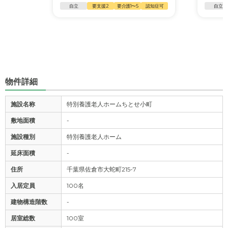
自立
要支援2
要介護1〜5
認知症可
自立
物件詳細
施設名称
特別養護老人ホームちとせ小町
敷地面積
-
施設種別
特別養護老人ホーム
延床面積
-
住所
千葉県佐倉市大蛇町215-7
入居定員
100名
建物構造階数
-
居室総数
100室