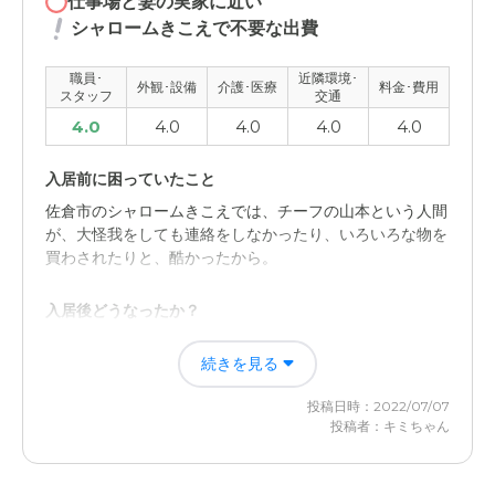
仕事場と妻の実家に近い
てもきれいで清潔だった。部屋のドアも大きく開きベット
シャロームきこえで不要な出費
で出入れができる。
職員･
近隣環境･
介護医療サービスについて
外観･設備
介護･医療
料金･費用
スタッフ
交通
よく面倒を見てくれて、とても不安な気持ちが少なくなっ
4.0
4.0
4.0
4.0
4.0
た感じを受けました。緊急な事態でもナースコールにより
スタッフに連絡が取れて安心です。
入居前に困っていたこと
佐倉市のシャロームきこえでは、チーフの山本という人間
近隣環境や交通アクセスについて
が、大怪我をしても連絡をしなかったり、いろいろな物を
車どおりが多い道路からちょっと奥に入った場所に施設が
買わされたりと、酷かったから。
あります。また、施設の隣は林があり自然を感じられる場
所で落ち着きます。
入居後どうなったか？
ちとせ小町のスタッフや介護職員は、とても優しく接して
料金費用について
続きを見る
くれ、安心して任せられるから。
だいぶ前のことなのであまり記憶がなく思い出すことがで
きません。入居しなかったことからかんがえると高かった
投稿日時：2022/07/07
特別養護老人ホームちとせ小町の評価
のかな、と思います。
投稿者：キミちゃん
ロビーや談話室などがしっかりとしていて、清潔感もあ
る。また、各入居者の部屋も清潔感が有り、過ごしやすさ