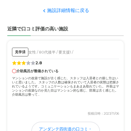
を感じることができたから。
施設詳細情報に戻る
職員・スタッフ・他入居者の雰囲気について
シャロームきこえのチーフ、山本のように、入居者に対し
近隣で口コミ評価の高い施設
て冷たいところがなく、優しい。
外観・内装・居室・設備について
明るく清潔感が有り、とても過ごしやすいと感じた。ま
女性 / 80代後半 / 要支援1 /
見学済
た、開放感もあり、訪問しやすい感じがした。
2.8
介助風呂が整備されている
介護医療サービスについて
マンションの改築で施設が古く感じた、スタッフは入居者との接し方はい
入居者のニーズに合った介護を行なっていると感じてい
いと思いました。 スタッフの人数は確保されていて入居者の状態は把握さ
る。シャロームきこえでは、金儲けのためだけにしか感じ
れているようです。コミュニケーションもまあまあ取れていた。 外装はマ
ンションの改築なのか見た目はマンション的な感じ、部屋は古く感じた。
なかった。
介助風呂は整って...
近隣環境や交通アクセスについて
投稿日時：2023/11/06
自分の仕事場に近いという点と、妻の実家に近いという点
が、気軽に訪問できると感じている。
アンダンテ四街道の口コミ・