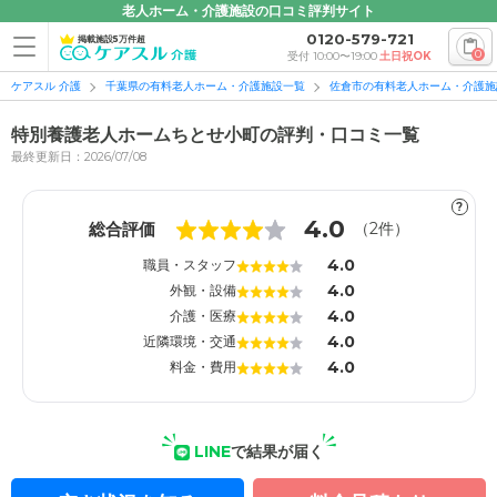
老人ホーム・介護施設の口コミ評判サイト
0120-579-721
掲載施設5万件超
0
受付 10:00〜19:00
土日祝OK
ケアスル 介護
千葉県の有料老人ホーム・介護施設一覧
佐倉市の有料老人ホーム・介護施
特別養護老人ホームちとせ小町の評判・口コミ一覧
最終更新日：2026/07/08
?
1
1
4.0
総合評価
（
2
件）
4.0
職員・スタッフ
4.0
外観・設備
4.0
介護・医療
4.0
近隣環境・交通
4.0
料金・費用
LINE
で結果が届く