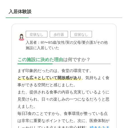
で、他と比べても妥当だと思います。
入居体験談
職員・スタッフ・他入居者の雰囲気について
対応が温かい。他入居者も、みなさん表情が良いため、楽
しそうに活動している。楽しく過ごせている。
症状なし
歩行器
症状なし
外観・内装・居室・設備について
入居者：81〜85歳/女性/実の父母/要介護3/その他
施設に入居していた
室内の色味と家具のデザインに温かみがある。手すりなど
がたくさんついていて、過ごしやすい作りになっている。
この施設に決めた理由
は何ですか？
介護医療サービスについて
薬の処方や、体調不良時の対応が迅速なので、安心して過
とても広々としていて開放感があり
、気持ちよく食
ごせている。介護支援も丁寧にしていただいている。
事ができる空間だと感じました。
また、提供される食事の内容も充実しているように
近隣環境や交通アクセスについて
見受けられ、日々の楽しみの一つになるだろうと思
わかりやすい道のりなので、初めての時でも迷わず到着し
えました。
た。表示などもあり、すぐに到着できた。
毎日3食のことですから、食事環境が整っている点
は非常に重要なポイントでした。次に、医療体制が
料金費用について
しっかりしている点も大きな安心材料でした。
...続きをみる