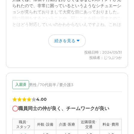
られたので、非常に困っているというようなシチュエーシ
ョンが見られておりまして大変な目にあっておりました。
特に徘徊をするということや、同じことを繰り返すとのこ
とはどう対応していいのかわからないんですよね。これは
難しい問題でございます
続きを見る
入居後どうなったか？
投稿日時：2024/05/31
職員の方が親切だったために、ベストライフの成田のおか
投稿者：じつぶつか
げで健康的な暮らしを送れるというようなエピソードがあ
りまして、年をとっても健康的に暮らすことはいいことで
あるというような重要性が感じられたというような、実際
のエピソードとシミュレーションがございました
男性 / 70代前半 / 要介護3
入居済
ベストライフ成田の評価
4.00
ベストライフ成田という介護施設というのは非常に便利で
あり、役に立つために非常に満足度が高かったと言えます
職員同士の仲が良く、チームワークが良い
職員･
近隣環境･
職員・スタッフ・他入居者の雰囲気について
外観･設備
介護･医療
料金･費用
スタッフ
交通
スタッフの対応は丁寧であり、センスの良い介護の本音を