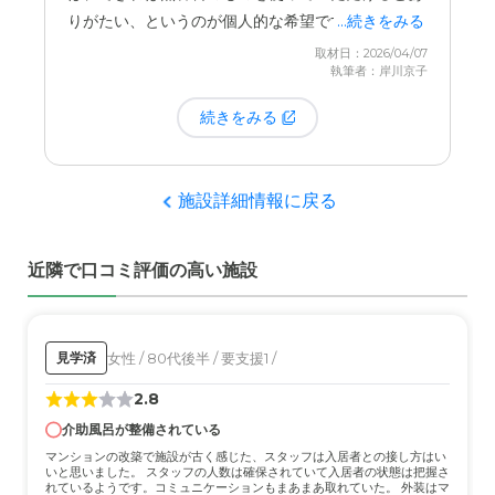
りがたい、というのが個人的な希望です。
...続きをみる
取材日：2026/04/07
執筆者：岸川京子
ただ、この施設が素晴らしいと思ったのは、入居者
の洗濯物は無香料の洗剤で洗ってくれていたことで
続きをみる
す。そのため、母の衣類から強い匂いがすることは
一切ありませんでした。スタッフの方の制服だけが
気になった、という点です。
施設詳細情報に戻る
近隣で口コミ評価の高い施設
女性 / 80代後半 / 要支援1 /
見学済
2.8
介助風呂が整備されている
マンションの改築で施設が古く感じた、スタッフは入居者との接し方はい
いと思いました。 スタッフの人数は確保されていて入居者の状態は把握さ
れているようです。コミュニケーションもまあまあ取れていた。 外装はマ