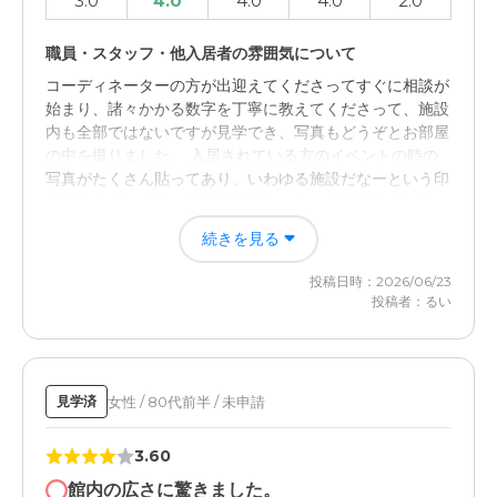
3.0
4.0
4.0
4.0
2.0
職員・スタッフ・他入居者の雰囲気について
コーディネーターの方が出迎えてくださってすぐに相談が
始まり、諸々かかる数字を丁寧に教えてくださって、施設
内も全部ではないですが見学でき、写真もどうぞとお部屋
の中を撮りました。 入居されている方のイベントの時の
写真がたくさん貼ってあり、いわゆる施設だなーという印
象でしたが、女性の入居者が多かったのが印象的でした。
色々見学して比較して父にあった場所を見つけたいです。
続きを見る
外観・内装・居室・設備について
投稿日時：2026/06/23
投稿者：るい
想像より全てよかったので残念な点はありません。 皆さ
んの食堂（？）憩いの場も広く、ドアが無く入りやすいと
思う。 ただスタッフが少ないのかな〜。介護職員さんら
しき方が男性1人しかその時見えなかったので、人材的に
女性 / 80代前半 / 未申請
見学済
大丈夫かなと感じました。
3.60
館内の広さに驚きました。