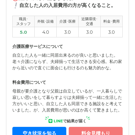
自立した人の入居費用の方が高くなること。
職員･
近隣環境･
外観･設備
介護･医療
料金･費用
スタッフ
交通
5.0
4.0
3.0
3.0
3.0
介護医療サービスについて
自立した人も一緒に同居出来るのが良いと思いました。
老々介護にならず、夫婦揃って生活できる安心感。私の家
から近いので直ぐに面会にも行けるのも魅力的かな。
料金費用について
母親が要介護となり父親は自立しているが、一人暮らしで
寂しい思いをして暮らすよりは夫婦揃って一緒に生活した
方がいいと思い、自立した人も同居できる施設をと考えて
いました。が、入居費用が思いのほか高くて驚きました。
LINE
で結果が届く
空き状況を知る
料金見積もり