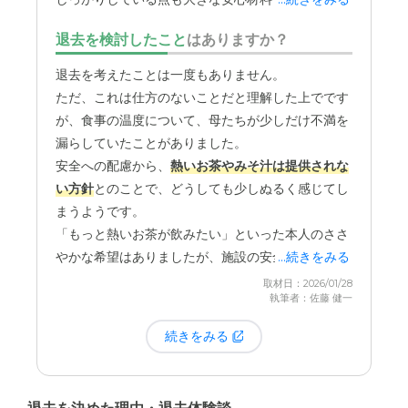
想定内の料金設定なので、満足している。今後値上がりし
提携している病院があり、万が一、体調が急変した
ないでもらえるとありがたい。
退去を検討したこと
はありますか？
際にも
迅速に対応していただける体制が整っている
と伺いました。
退去を考えたことは一度もありません。
高齢になると、いつ何が起こるか分かりません。
ただ、これは仕方のないことだと理解した上でです
すぐ近くに医療のサポートがあるという事実は、本
が、食事の温度について、母たちが少しだけ不満を
人にとっても、私たち家族にとっても、何よりの心
漏らしていたことがありました。
の支えになっています。家族で面会に行く際に、フ
安全への配慮から、
熱いお茶やみそ汁は提供されな
ァミリールームという個室を借りられる点も、この
い方針
とのことで、どうしても少しぬるく感じてし
施設ならではの魅力だと感じています。
まうようです。
私たちの場合、時には5〜6人の大人数で訪れること
「もっと熱いお茶が飲みたい」といった本人のささ
もあるのですが、そんな時でも
周りの入居者さんに
やかな希望はありましたが、施設の安全管理の方針
...続きをみる
気兼ねすることなく
、家族水入らずの時間を過ごす
を考えれば納得できることであり、大きな問題だと
取材日：2026/01/28
ことができます。
執筆者：佐藤 健一
は感じていません。
続きをみる
会議室のような広さがあり、食事の持ち込みも許可
されているので、お弁当を囲んでゆっくりと団らん
できるのが嬉しいです。