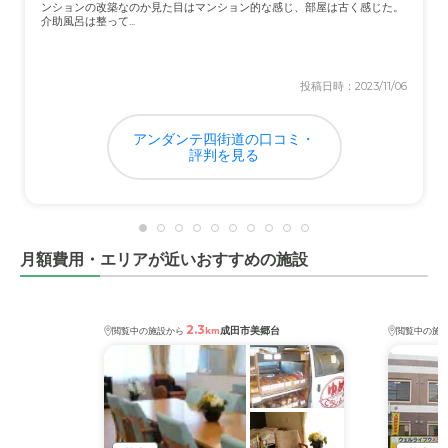
ンションの改築なのか見た目はマンション的な感じ、部屋は古く感じた。
介助風呂は整って...
投稿日時：2023/11/06
アンダンテ四街道の口コミ・
評判を見る
月額費用・エリアが近いおすすめの施設
2.3
成田市美郷台
閲覧中の施設から
km
閲覧中の施