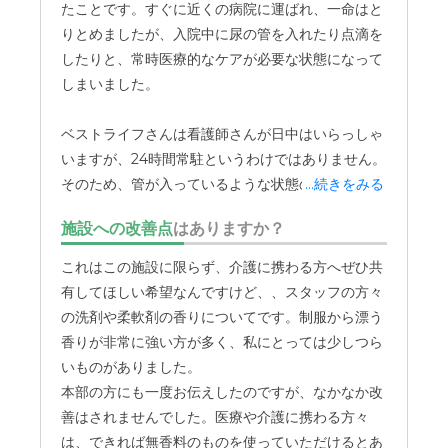
たことです。すぐに近くの病院に運ばれ、一命はと
りとめましたが、入院中に尿の管を入れたり点滴を
したりと、常時医療的なケアが必要な状態になって
しまいました。
ベストライフさんは看護師さんが日中はいらっしゃ
いますが、24時間常駐というわけではありません。
そのため、管が入っているような状態の入居者さん
...続きをみる
を受け入れる体制にはなっていませんでした。施設
施設への改善点
はありますか？
側からも、この状態での受け入れは難しいというお
話があり、退去せざるを得ませんでした。最終的に
これはこの施設に限らず、介護に携わる方へぜひ共
は、24時間体制で看護師さんがいて、医療的なケア
有してほしい希望なんですけど、、スタッフの方々
も受けられるホスピス系の施設へ移ることになりま
の洗剤や柔軟剤の香りについてです。制服から漂う
した。
香りが非常に強い方が多く、私にとっては少しつら
いものがありました。
本部の方にも一度お伝えしたのですが、なかなか改
善はされませんでした。医療や介護に携わる方々
は、できれば無香料のものを使っていただけるとあ