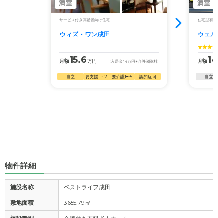
満室
満室
サービス付き高齢者向け住宅
住宅型有料
ウィズ・ワン成田
ウェル
15.6
14
月額
万円
月額
(入居金
14
万円
+介護保険料)
自立
要支援1・2
要介護1〜5
認知症可
自立
物件詳細
施設名称
ベストライフ成田
敷地面積
3655.79㎡