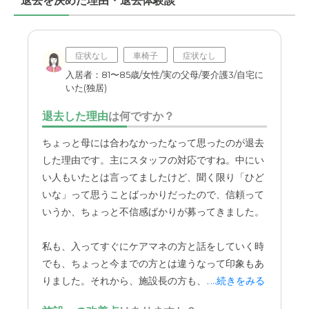
退去を決めた理由・退去体験談
この部屋があるおかげで、面会の質がぐっと上がっ
たように感じます。
症状なし
車椅子
症状なし
入居者：81〜85歳/女性/実の父母/要介護3/自宅に
いた(独居)
退去した理由
は何ですか？
ちょっと母には合わなかったなって思ったのが退去
した理由です。主にスタッフの対応ですね。中にい
い人もいたとは言ってましたけど、聞く限り「ひど
いな」って思うことばっかりだったので、信頼って
いうか、ちょっと不信感ばかりが募ってきました。
私も、入ってすぐにケアマネの方と話をしていく時
でも、ちょっと今までの方とは違うなって印象もあ
りました。それから、施設長の方も、この人が施設
...続きをみる
長だったんだって後から知った感じですね。入った