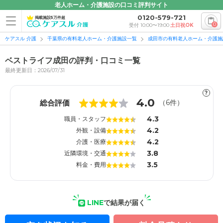
老人ホーム・介護施設の口コミ評判サイト
0120-579-721
掲載施設5万件超
0
受付 10:00〜19:00
土日祝OK
ケアスル 介護
千葉県の有料老人ホーム・介護施設一覧
成田市の有料老人ホーム・介護施
ベストライフ成田の評判・口コミ一覧
最終更新日：2026/07/31
?
1
1
4.0
総合評価
（
6
件）
4.3
職員・スタッフ
4.2
外観・設備
4.2
介護・医療
3.8
近隣環境・交通
3.5
料金・費用
LINE
で結果が届く