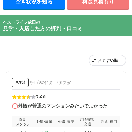
空き状況を知る
料金見積もり
ベストライフ成田の
見学・入居した方の評判・口コミ
男性 / 80代後半 / 要支援1
見学済
3.40
外観が普通のマンションみたいでよかった
職員･
近隣環境･
外観･設備
介護･医療
料金･費用
スタッフ
交通