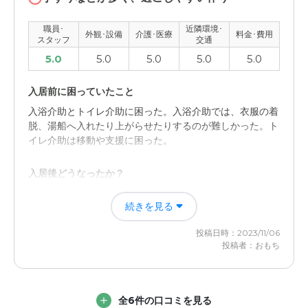
常に良いと思います。みなさんの仲もとても良さそうでチ
他のサービス施設と比較をして比較的平均的かつ、良心的
ームワーク抜群です。
であるために満足ができる水準であると、総合的、俯瞰的
職員･
近隣環境･
外観･設備
介護･医療
料金･費用
スタッフ
交通
に判断ができるのに十分であるからであります
外観・内装・居室・設備について
5.0
5.0
5.0
5.0
5.0
外装や内装は特に気になるところはありません。細かいと
ころにも目を配り職員さん達が色々と補修などをやってい
入居前に困っていたこと
たりしてました。
入浴介助とトイレ介助に困った。入浴介助では、衣服の着
脱、湯船へ入れたり上がらせたりするのが難しかった。ト
介護医療サービスについて
イレ介助は移動や支援に困った。
介護や医療に関しては、施設の職員さんやスタッフさん達
が細かいところにも目を配り対応してました。わたしから
入居後どうなったか？
みてすごく安心出来ました。
入浴は施設でやっていただけるので助かる。トイレ介助に
続きを見る
ついては、方法を教えていただけた。自宅で過ごす日も、
近隣環境や交通アクセスについて
教えていただいた方法をとることで、以前よりも楽になっ
投稿日時：2023/11/06
た。
交通のアクセスについてですが、特に不便と感じた事はあ
投稿者：おもち
りません。車があれば尚良いですが。
ベストライフ成田の評価
料金費用について
スタッフの対応と、施設内の雰囲気。温かみがあるため、
全6件の口コミを見る
表情が良くなった。食欲も増している。
料金についてですが、安ければ良いという訳でもないの