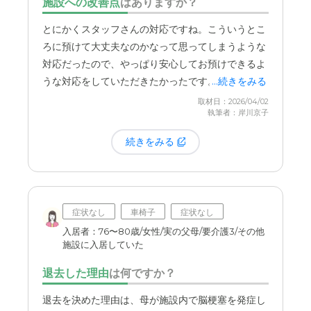
施設への改善点
はありますか？
日に「私が施設長の何々です」って挨拶もなくて、
そこに立ってるだけだったので、誰が施設長かって
とにかくスタッフさんの対応ですね。こういうとこ
いうのも分からなくて。だから、こういうところに
ろに預けて大丈夫なのかなって思ってしまうような
預けて大丈夫なのかなっていうのもありました。
対応だったので、やっぱり安心してお預けできるよ
うな対応をしていただきたかったです。
...続きをみる
早々に、もうここは退去したほうがいいなと思っ
取材日：2026/04/02
て、すぐに動きました。施設の建物自体はすごく新
執筆者：岸川京子
しくて、部屋も一番見た中で広くて、すごく良かっ
続きをみる
たんですけど、やっぱり中で働く人たちと合わない
っていうのが一番でしたね。
症状なし
車椅子
症状なし
入居者：76〜80歳/女性/実の父母/要介護3/その他
施設に入居していた
退去した理由
は何ですか？
退去を決めた理由は、母が施設内で脳梗塞を発症し