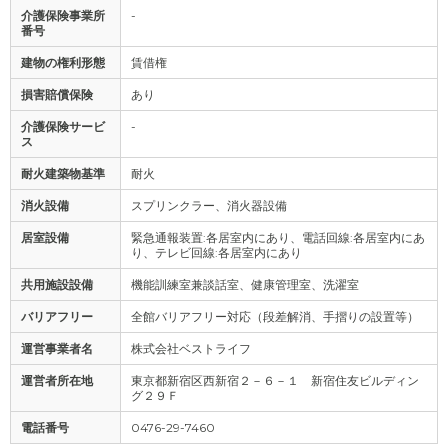
介護保険事業所
-
番号
建物の権利形態
賃借権
損害賠償保険
あり
介護保険サービ
-
ス
耐火建築物基準
耐火
消火設備
スプリンクラー、消火器設備
居室設備
緊急通報装置:各居室内にあり、電話回線:各居室内にあ
り、テレビ回線:各居室内にあり
共用施設設備
機能訓練室兼談話室、健康管理室、洗濯室
バリアフリー
全館バリアフリー対応（段差解消、手摺りの設置等）
運営事業者名
株式会社ベストライフ
運営者所在地
東京都新宿区西新宿２－６－１ 新宿住友ビルディン
グ２９Ｆ
電話番号
0476-29-7460