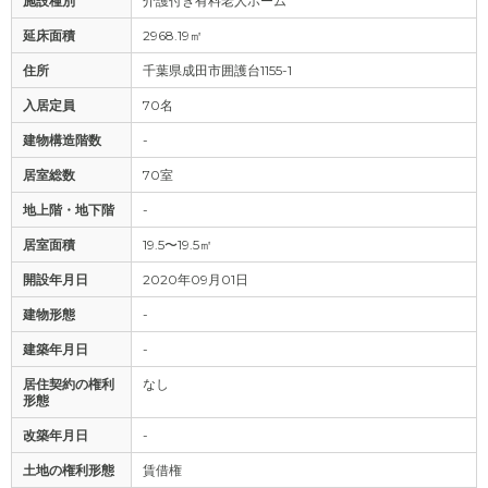
施設種別
介護付き有料老人ホーム
延床面積
2968.19㎡
住所
千葉県成田市囲護台1155-1
入居定員
70名
建物構造階数
-
居室総数
70室
地上階・地下階
-
居室面積
19.5〜19.5㎡
開設年月日
2020年09月01日
建物形態
-
建築年月日
-
居住契約の権利
なし
形態
改築年月日
-
土地の権利形態
賃借権