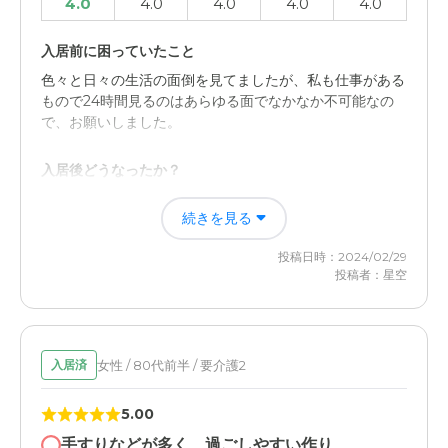
4.0
4.0
4.0
4.0
4.0
しっかりと言えるような素晴らしい対応がなされている
入居前に困っていたこと
外観・内装・居室・設備について
色々と日々の生活の面倒を見てましたが、私も仕事がある
清潔な外装であり、使い勝手がよくデザインセンスが良い
もので24時間見るのはあらゆる面でなかなか不可能なの
というシチュエーションがあったためであります
で、お願いしました。
介護医療サービスについて
入居後どうなったか？
最新のシステムを備えた医療サービスは私たちの健康に貢
面倒見が良くて、こちらとしても安心して預ける事が出来
献したからであります。そして、それは素晴らしいもので
続きを見る
ました。本人もずいぶん明るくなり満足してるみたいで
ありました
す。これからもお願いします。
投稿日時：2024/02/29
投稿者：星空
近隣環境や交通アクセスについて
ベストライフ成田の評価
千葉県成田市と呼ばれる、千葉県の北総地域に位置する大
施設の職員さん達の雰囲気が非常に良くて、預けていて安
都市、21ある素晴らしい施設である上に、千葉交通という
心出来ます。細かいところも非常に気付くのが早くて、さ
形成グループのバス会社も近くに存在し、JA、元国鉄の
すがだと思いました。
女性 / 80代前半 / 要介護2
入居済
JRなども使えるし、伝統的な成田へのアクセス手段であ
る京成線も使えます
職員・スタッフ・他入居者の雰囲気について
5.00
施設の職員さんやスタッフさん達の雰囲気は私から見て非
料金費用について
手すりなどが多く、過ごしやすい作り