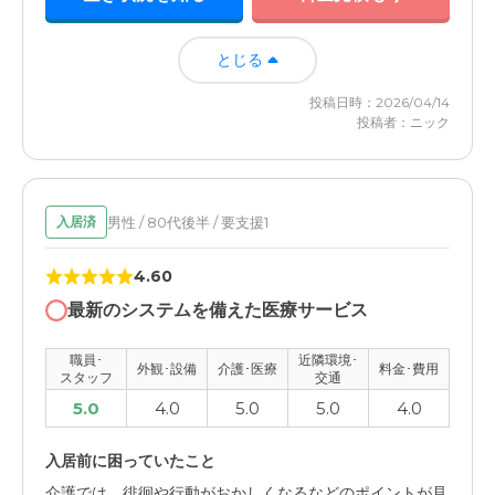
とじる
投稿日時：2026/04/14
投稿者：ニック
男性 / 80代後半 / 要支援1
入居済
4.60
最新のシステムを備えた医療サービス
職員･
近隣環境･
外観･設備
介護･医療
料金･費用
スタッフ
交通
5.0
4.0
5.0
5.0
4.0
入居前に困っていたこと
介護では、徘徊や行動がおかしくなるなどのポイントが見