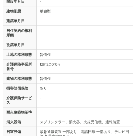
開設年月日
-
建物形態
単独型
建築年月日
-
居住契約の権利
-
形態
改築年月日
-
土地の権利形態
賃借権
介護保険事業所
1291200184
番号
建物の権利形態
賃借権
損害賠償保険
あり
介護保険サービ
-
ス
耐火建築物基準
消火設備
スプリンクラー、消火器、火災受信機、通報装置
居室設備
緊急通報装置:一部あり、電話回線:一部あり、テレビ回