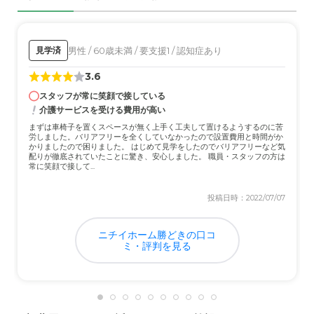
囲気が良いと思います。評判も良いです。
外観・内装・居室・設備について
男性 / 60歳未満 / 要支援1 / 認知症あり
見学済
とても広くて清潔感もあり綺麗で高級感があり安全な設備
3.6
でとても良いと思います。建物も新しく感じます。
スタッフが常に笑顔で接している
介護サービスを受ける費用が高い
介護医療サービスについて
まずは車椅子を置くスペースが無く上手く工夫して置けるようするのに苦
入居前は本人は行きたがらなかったので非常に不安でした
労しました。バリアフリーを全くしていなかったので設置費用と時間がか
が見学に行って気に入り今も明るく楽しく行ってくれてい
かりましたので困りました。 はじめて見学をしたのでバリアフリーなど気
配りが徹底されていたことに驚き、安心しました。 職員・スタッフの方は
るので何よりだと思います。
常に笑顔で接して...
近隣環境や交通アクセスについて
投稿日時：2022/07/07
自宅からとても近い距離なので助かっています。環境も特
に問題もなく安全に思います。車で10分ぐらいなのであり
ニチイホーム勝どきの口コ
がたいです。
ミ・評判を見る
料金費用について
私は細かなことはわかりませんがケアマネージャーさんと