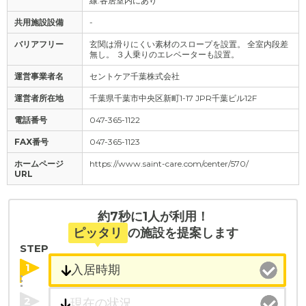
線:各居室内にあり
共用施設設備
-
バリアフリー
玄関は滑りにくい素材のスロープを設置。 全室内段差
無し。 ３人乗りのエレベーターも設置。
運営事業者名
セントケア千葉株式会社
運営者所在地
千葉県千葉市中央区新町1-17 JPR千葉ビル12F
電話番号
047-365-1122
FAX番号
047-365-1123
ホームページ
https://www.saint-care.com/center/570/
URL
約7秒に1人が利用！
ピッタリ
の施設を提案します
STEP
1
2