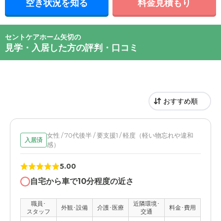
空き状況を知る
料金見積もり
セントケアホーム矢切の
見学・入居した方の評判・口コミ
女性 / 70代後半 / 要支援1 / 軽度（軽い物忘れや違和
入居済
感）
5.00
自宅から車で10分程度の近さ
職員･
近隣環境･
外観･設備
介護･医療
料金･費用
スタッフ
交通