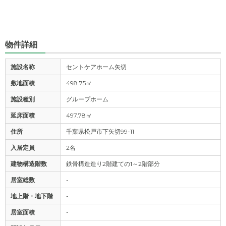
物件詳細
施設名称
セントケアホーム矢切
敷地面積
498.75㎡
施設種別
グループホーム
延床面積
497.78㎡
住所
千葉県松戸市下矢切99-11
入居定員
2名
建物構造階数
鉄骨構造造り2階建ての1～2階部分
居室総数
-
地上階・地下階
-
居室面積
-