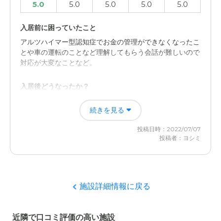
5.0
5.0
5.0
5.0
5.0
入居前に困っていたこと
アルツハイマー型認知症でお金の管理ができなくなったこ
とや車の運転のことなど理解してもらう会話が難しいので
対応が大変なことなど。
入居後どうなったか？
本人が楽しく行ってくれているので助かっていますが見て
続きを見る
いてくれている間は安心ですが、これからのことを考える
と不安もある。
投稿日時：2022/07/07
投稿者：ヨシミ
セントケアホーム矢切の評価
施設の方々がとても丁寧に細かなところにも気を配ってく
れているのでありがたいと思います。本人が喜んでいるの
で非常に安心しています。
施設詳細情報に戻る
職員・スタッフ・他入居者の雰囲気について
近隣で口コミ評価の高い施設
スタッフの方が若い人も多く丁寧な対応で明るくとても雰