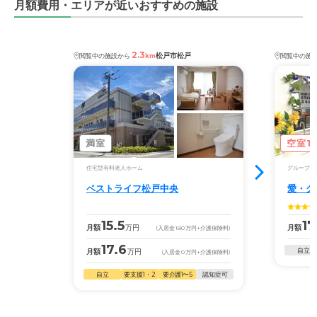
相談しながらなので安心しています。
月額費用・エリアが近いおすすめの施設
2.3
松戸市松戸
閲覧中の施設から
km
閲覧中の施
満室
空室1
住宅型有料老人ホーム
グループホ
ベストライフ松戸中央
愛・グ
15.5
17
月額
万円
月額
(入居金
180
万円
+介護保険料)
17.6
自立
月額
万円
(入居金
0
万円
+介護保険料)
自立
要支援1・2
要介護1〜5
認知症可