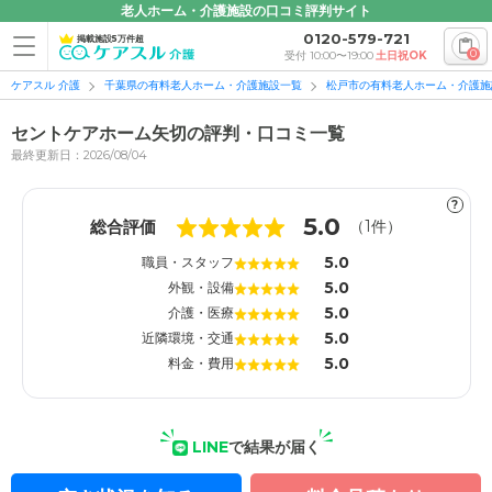
老人ホーム・介護施設の口コミ評判サイト
0120-579-721
掲載施設5万件超
0
受付 10:00〜19:00
土日祝OK
ケアスル 介護
千葉県の有料老人ホーム・介護施設一覧
松戸市の有料老人ホーム・介護施
セントケアホーム矢切の評判・口コミ一覧
最終更新日：2026/08/04
?
1
1
5.0
総合評価
（
1
件）
5.0
職員・スタッフ
5.0
外観・設備
5.0
介護・医療
5.0
近隣環境・交通
5.0
料金・費用
LINE
で結果が届く