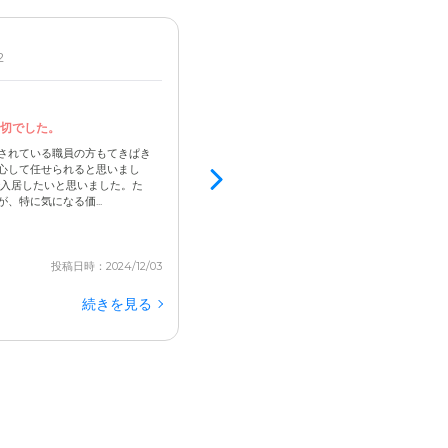
2
男性 / 80代後半 / 要支援2
入居済
4.8
切でした。
駅近で時間外でも丁寧に対応
失禁時の処理にバスタオル使用
されている職員の方もてきぱき
心して任せられると思いまし
他入居者との相性はどの施設でも起きうるので
で入居したいと思いました。た
したときに取り替えてくれないときがある。脱
、特に気になる価...
た時に雑巾でなくその場のバスタオルで処理し
洗うとはいえ、そのバスタオルを使うのは嫌な気分
投稿日時：2024/12/03
続きを見る