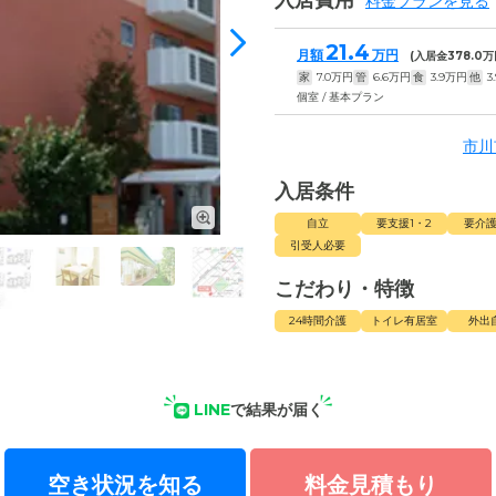
入居費用
料金プランを見る
21.4
月額
万円
(入居金
378.0
万
家
7.0
万円
管
6.6
万円
食
3.9
万円
他
3
個室 / 基本プラン
市川
入居条件
自立
要支援1・2
要介護
引受人必要
こだわり・特徴
24時間介護
トイレ有居室
外出
LINE
で結果が届く
空き状況を知る
料金見積もり