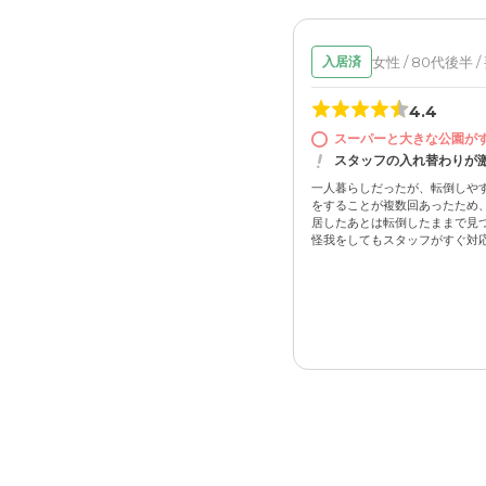
女性 / 80代後半 /
入居済
4.4
スーパーと大きな公園が
スタッフの入れ替わりが
一人暮らしだったが、転倒しや
をすることが複数回あったため、
居したあとは転倒したままで見
怪我をしてもスタッフがすぐ対応し