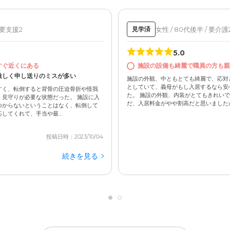
 要支援2
女性 / 80代後半 / 要介護
見学済
5.0
すぐ近くにある
施設の設備も綺麗で職員の方も親
激しく申し送りのミスが多い
施設の外観、中ともとても綺麗で、応対
としていて、義母がもし入居するなら安
すく、転倒すると背骨の圧迫骨折や怪我
た。 施設の外観、内装がとてもきれい
見守りが必要な状態だった。 施設に入
だ、入居料金がやや割高だと思いましたが
つからないということはなく、転倒して
てくれて、手当や最...
投稿日時：2023/10/04
続きを見る