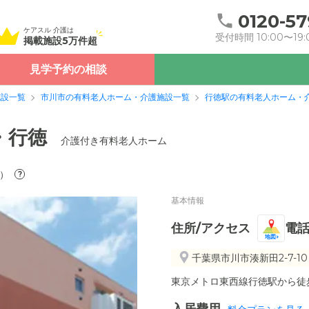
0120-57
ケアスル 介護は
受付時間 10:00〜19:
掲載施設5万件超
見学予約の相談
施設一覧
市川市の有料老人ホーム・介護施設一覧
行徳駅の有料老人ホーム・
・行徳
介護付き有料老人ホーム
）
?
基本情報
住所/アクセス
電
地図
千葉県市川市湊新田2-7-10
東京メトロ東西線行徳駅から徒歩