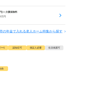
円) + 介護保険料
.9
万円
市の年金で入れる老人ホーム特集から探す
1〜5
認知症可
保証人必要
生活保護可
自由