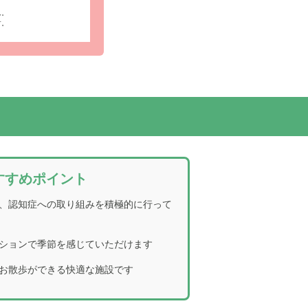
ん。
す。
ニーが設置
受付・エントランス: ソファの置かれたシンプ
ご入居者様とご家族様とのご面会の場としてお
すすめポイント
、認知症への取り組みを積極的に行って
ションで季節を感じていただけます
お散歩ができる快適な施設です