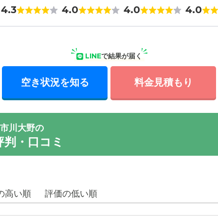
4.3
4.0
4.0
4.0
LINE
で結果が届く
空き状況を知る
料金見積もり
市川大野の
評判・口コミ
の高い順
評価の低い順