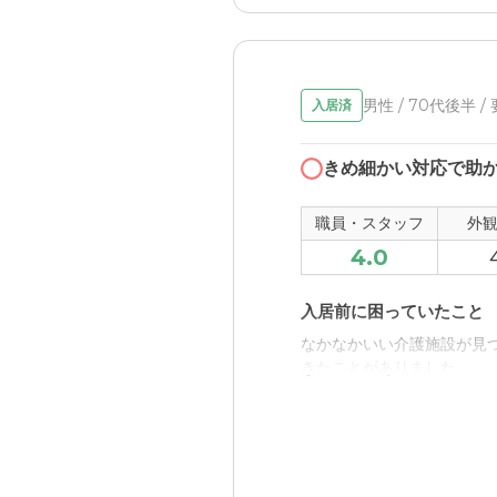
グループホームフィルハ
献身的に介護し続けてくれ
職員・スタッフ・他入居
男性 / 70代後半 /
入居済
施設職員さんは挨拶も介護
きめ細かい対応で助
外観・内装・居室・設備
とても清潔感のある。設備
職員・スタッフ
外
4.0
介護医療サービスについ
父は施設入所中に癌が見つ
入居前に困っていたこと
なかなかいい介護施設が見
近隣環境や交通アクセス
きたことがありました。
交通の便の悪い所で、車で
入居後どうなったか？
料金費用について
みんな疲労困憊が解消され
います
ウチの姉が入所費用は出して