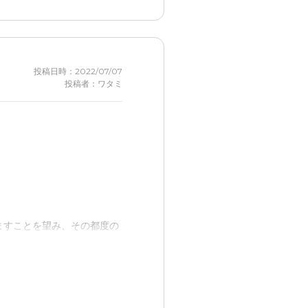
投稿日時：2022/07/07
投稿者：ワタミ
思います
いいと思います
ますことを望み、その都度の
す
和感を覚えることが無い雰囲