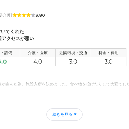
 要介護1
3.80
付いてくれた
通アクセスが悪い
観・設備
介護・医療
近隣環境・交通
料金・費用
5.0
4.0
3.0
3.0
症が進んだ為、施設入所を決めました。食べ物を投げたりして大変でし
たのは、おそらく脳の萎縮かと思われます。施設の職員さん達は一生懸
続きを見る