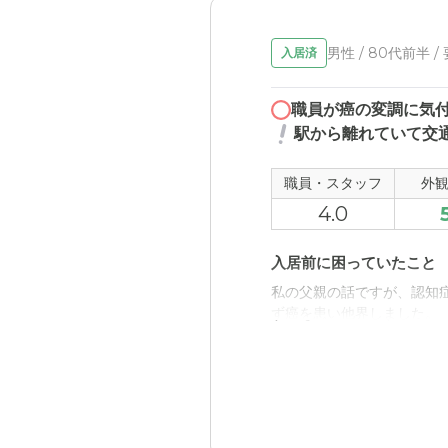
男性 / 80代前半 /
入居済
職員が癌の変調に気
駅から離れていて交
職員・スタッフ
外
4.0
入居前に困っていたこと
私の父親の話ですが、認知
ず癌を患い他界しました。
入居後どうなったか？
本人の症状が改善しなかっ
ます。