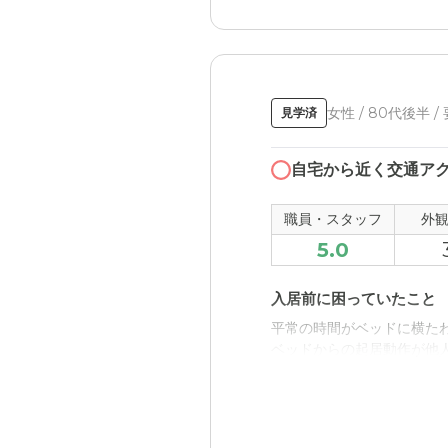
グループホームフィルハ
家から近く施設の雰囲気も
職員・スタッフ・他入居
女性 / 80代後半 /
見学済
わかりやすいのでいいと思
自宅から近く交通ア
外観・内装・居室・設備
設備は最新でいいと思いま
職員・スタッフ
外
5.0
介護医療サービスについ
わかりやすいのでいいと思
入居前に困っていたこと
平常の時間がベッドに横た
近隣環境や交通アクセス
ベッドからの起居動作が他
わかりやすいのでいいと思
グループホームフィルハ
料金費用について
入居者の平均的な年齢層が