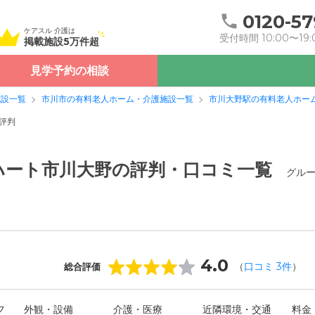
0120-57
ケアスル 介護は
受付時間 10:00〜19:
掲載施設5万件超
見学予約の相談
施設一覧
市川市の有料老人ホーム・介護施設一覧
市川大野駅の有料老人ホー
評判
ハート市川大野の評判・口コミ一覧
グル
4.0
（
口コミ
3
件
）
総合評価
フ
外観・設備
介護・医療
近隣環境・交通
料金