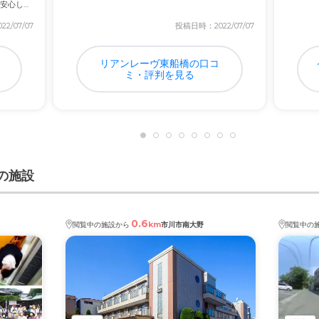
する...
実してい..
安心しま
2/07/07
投稿日時：2022/07/07
リアンレーヴ東船橋の口コ
ミ・評判を見る
の施設
0.6
km
閲覧中の施設から
市川市南大野
閲覧中の