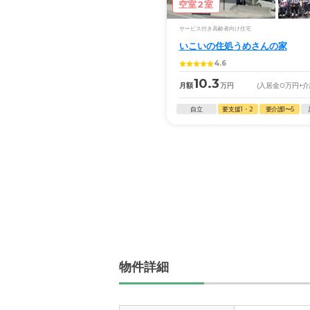
空室2室
サービス付き高齢者向け住宅
いこいの住処うめさんの家
4.6
10.3
月額
万円
(入居金
0
万円
+
自立
要支援1・2
要介護1〜5
物件詳細