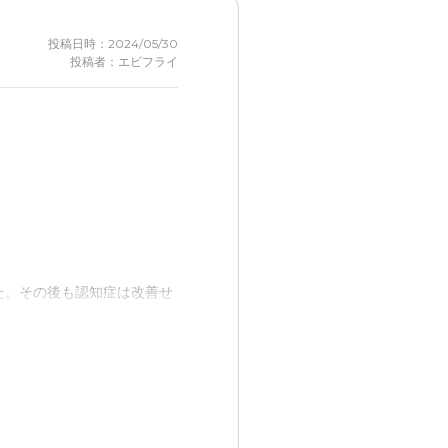
投稿日時：2024/05/30
投稿者：エビフライ
た。その後も認知症は改善せ
命に介護してくれたと思って