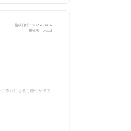
ってます。
投稿日時：2023/10/04
投稿者：wood
い共倒れになる可能性が出て
は悪かったです
助かりました。良かったと思
入院費用も...