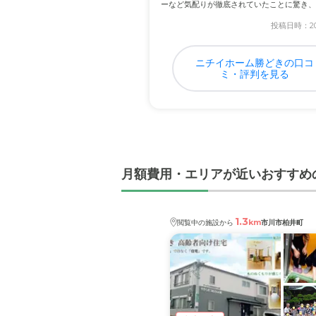
ーなど気配りが徹底されていたことに驚き、
した...
投稿日時：202
ニチイホーム勝どきの口コ
ミ・評判を見る
月額費用・エリアが近いおすすめ
1.3
km
閲覧中の施設から
市川市柏井町