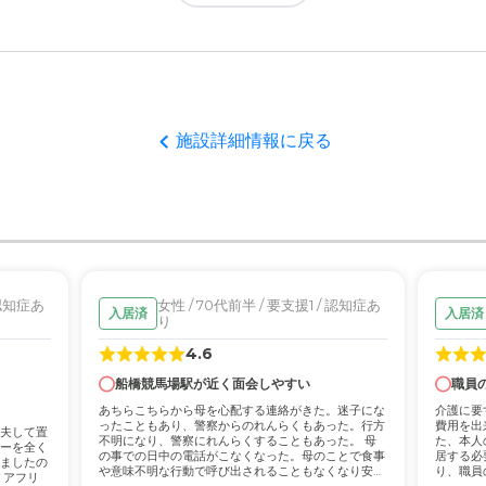
いと思いますなかなかいいと思いますわかりやすいのでいいと思います
者の雰囲気について
動きを見て、十分に訓練されている印象を持ったし、入居者の方の顔つ
について
施設詳細情報に戻る
している印象を受けたが、必要な設備を十分に備え付ける点は、個人的
。
て
サービスの奉仕がなされている感じであったが、但し事務的な作業では
 認知症あ
女性 / 70代前半 / 要支援1 / 認知症あ
入居済
入居済
り
について
4.6
近く交通アクセスは良いし、周りも住宅地で有り環境は良い。
船橋競馬場駅が近く面会しやすい
職員
あちらこちらから母を心配する連絡がきた。迷子にな
介護に要
ったこともあり、警察からのれんらくもあった。行方
費用を出
夫して置
不明になり、警察にれんらくすることもあった。 母
た、本人
うから、出来れば大きな負担にならない料金が望ましいが、介護とその
ーを全く
の事での日中の電話がこなくなった。母のことで食事
居する必
ましたの
や意味不明な行動で呼び出されることもなくなり安心
り、職員
リアフリ