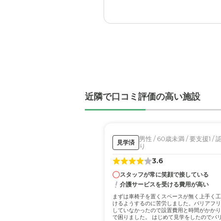
気だった。
コストパフォーマンスがい
職員・スタッフ・他入居
職員の皆さんの手際の良い
外観・内装・居室・設備
施設の整備はこじんまりと
が設定されていると思った
近隣で口コミ評価の高い施設
介護医療サービスについ
定時に定型的な介護や医療
男性 / 60歳未満 / 要支援1 /
見学済
り
近隣環境や交通アクセス
3.6
こちらの住まう場所からも
スタッフが常に笑顔で接している
介護サービスを受ける費用が高い
料金費用について
まずは車椅子を置くスペースが無く上手く工
長くお世話になる施設だろ
けるようするのに苦労しました。バリアフリ
していなかったので設置費用と時間がかかり
頃であると思う。
で困りました。 はじめて見学をしたのでバ