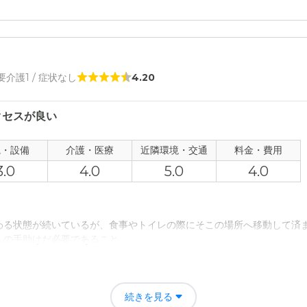
ート市川大野の評価
とてもよくいいと思います。わかりやすいのでいいと思います
者の雰囲気について
 要介護1 / 症状なし
4.20
います親切なのでいいと思います対応がいいと思いますいい雰囲気だと
クセスが良い
について
す施設の外観や内装はとても雰囲気がよくいいと思います清潔感があり
観・設備
介護・医療
近隣環境・交通
料金・費用
3.0
4.0
5.0
4.0
て
いますきめ細かく対応していただいているのでとても助かっています。
わる状態が続いているが、食事やトイレの際にそこの場所へ移動して済
について
人の手助けだ必要であること。
います家から近くの施設なのでいいと思います便利なのでいいと思いま
ート市川大野の評価
こちらと同じランクの方が揃っていて、身体機能面でも皆に気兼ねや違
続きを見る