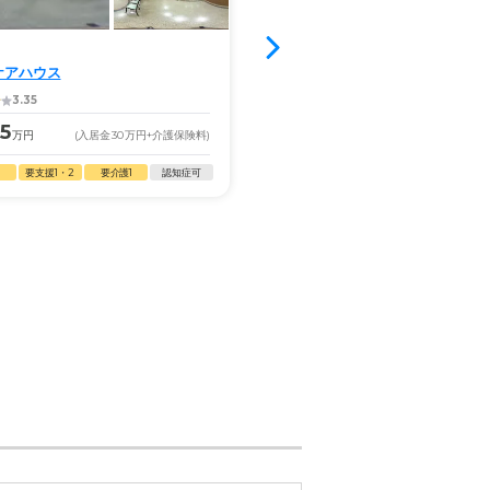
満室
ス
グループホーム
ケアハウス
愛・グループホーム北方町
3.35
4.6
.5
17.2
万円
(入居金
30
万円
+介護保険料)
月額
万円
(入居金
26
万円
+
要支援1・2
要介護1
認知症可
自立
要支援2
要介護1〜5