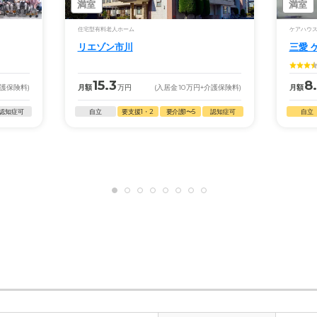
満室
満室
住宅型有料老人ホーム
ケアハウ
リエゾン市川
三愛 
15.3
8
介護保険料)
月額
万円
(入居金
10
万円
+介護保険料)
月額
認知症可
自立
要支援1・2
要介護1〜5
認知症可
自立