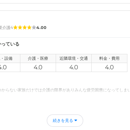
ート市川大野の評価
ました。とても感謝してます。父も亡くなる前に楽しく過ごせたかと思
者の雰囲気について
 要介護4
4.00
もとても丁寧でした。父もまるで友達の様に接していました。
かっている
について
も整った施設でした。子供達と相談してこの施設入所を決めました。
観・設備
介護・医療
近隣環境・交通
料金・費用
4.0
4.0
4.0
4.0
て
かりました。変調に気付いてくれたのも施設職員さんでした。
つからない家族だけでは介護の限界がありみんな疲労困憊になってしま
について
行かないと不便な環境でした。駅から離れた所でしたので交通アクセス
良かったと思います本人も元気が出てきて良かったと思いますとにかく
続きを見る
ましたが、結構お金の工面には苦労した様です。やがて病院へ入院した為