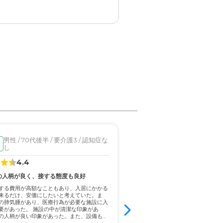
きにも不満は感じなかった。
な主観ではなく客観的な条件
無なかった。
男性 / 70代後半 / 要介護3 / 認知症な
男性 / 60歳未満 / 要
見学済
し
し
4.4
4.6
の人柄が良く、接する態度も良好
様々な介助が手厚い
する費用が高額なこともあり、入居にかかる
介助する量が多いこと。転倒のリス
来るだけ、安価にしたいと考えていた。ま
変。腰痛になりそう。会話するのが
の肺気腫があり、医療行為が必要な施設に入
使う。目を離せない等々です コミュ
サービスの兼ね合いからも手
要があった。 施設の中が清潔な印象があ
スムーズさや対応の丁寧さ、施設の
の人柄が良い印象があった。また、設備も充
の雰囲気の明るさ 落ち着いてる感じ