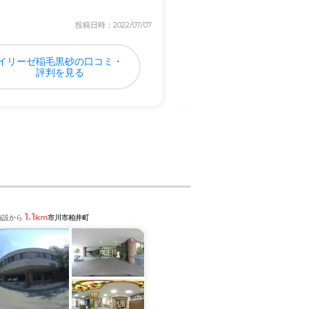
.
くて安...
投稿日時：2022/07/07
投稿日
イリーゼ稲毛黒砂の口コミ・
ローゼンヴィラ藤原
評判を見る
ミ・評判を見る
1.1
1.9
km
km
施設から
市川市柏井町
閲覧中の施設から
市川市北方町