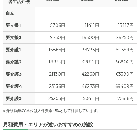
者生活介護
自立
-
-
-
要支援1
5706円
11411円
17117円
要支援2
9750円
19500円
29250円
要介護1
16866円
33733円
50599円
要介護2
18935円
37871円
56806円
要介護3
21130円
42260円
63390円
要介護4
23136円
46273円
69409円
要介護5
25205円
50411円
75616円
※ 介護報酬の1単位は人件費率45%として計算しています。
月額費用・エリアが近いおすすめの施設