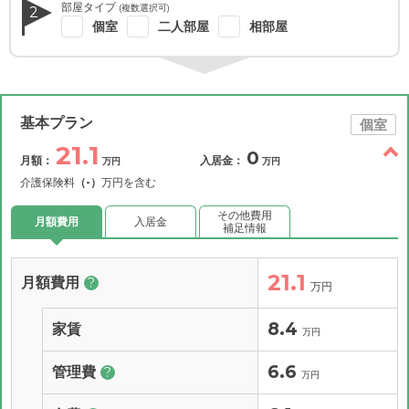
部屋タイプ
(複数選択可)
2
個室
二人部屋
相部屋
基本プラン
個室
21.1
0
月額：
入居金：
万円
万円
介護保険料
（-）
万円を含む
その他費用
月額費用
入居金
補足情報
21.1
月額費用
?
万円
8.4
家賃
万円
6.6
管理費
?
万円