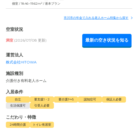
2
個室 / 18.46~19.62m
/ 基本プラン
市川市の年金で入れる老人ホーム特集から探す
空室状況
最新の空き状況を知る
満室
(2026/07/08 更新)
運営法人
株式会社HITOWA
施設種別
介護付き有料老人ホーム
入居条件
自立
要支援1・2
要介護1〜5
認知症可
保証人必要
生活保護可
引受人必要
こだわり・特徴
24時間介護
トイレ有居室