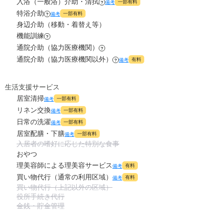
入浴（一般浴）介助・清拭
一部有料
備考
?
特浴介助
一部有料
備考
?
身辺介助（移動・着替え等）
機能訓練
?
通院介助（協力医療機関）
?
通院介助（協力医療機関以外）
有料
備考
?
生活支援サービス
居室清掃
一部有料
備考
リネン交換
一部有料
備考
日常の洗濯
一部有料
備考
居室配膳・下膳
一部有料
備考
入居者の嗜好に応じた特別な食事
おやつ
理美容師による理美容サービス
有料
備考
買い物代行（通常の利用区域）
有料
備考
買い物代行（上記以外の区域）
役所手続き代行
金銭・貯金管理