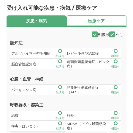
受け入れ可能な疾患・病気 / 医療ケア
疾患・病気
医療ケア
相談可
不可
認知症
アルツハイマー型認知症
レビー小体型認知症
相談可
相談可
前頭側頭型認知症（ピック
脳血管性認知症
病）
相談可
相談可
心臓・血管・神経
筋萎縮性側索硬化症
パーキンソン病
（ALS）
相談可
相談可
呼吸器系・感染症
結核
肝炎
相談可
相談可
MRSA（ブドウ球菌感染
梅毒（ばいどく）
症）
相談可
相談可