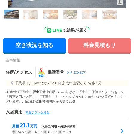
外観: 鉄筋コンクリート造3階建て、和風旅館のような外観で
す。京葉道路「原木IC」よりお車で約10分。駐車場を完備して
います。
LINE
で結果が届く
空き状況を知る
料金見積もり
基本情報
住所/アクセス
電話番号
047-300-6071
地図
千葉県市川市本北方3-12-8
京成中山駅
から 徒歩15分
JR総武線下総中山駅◆下総中山駅バスのりばから「中山01保健センター行き」で
「若宮入口バス停」にて下車し、ミニストップの方向に向かった交差点の左手にご
ざいます。JR武蔵野線船橋法典駅から徒歩20分
入居費用
料金プランを見る
21.1
月額
万円
(入居金
0
円) + 介護保険料
家
8.4
万円
管
6.6
万円
食
6.1
万円
他
0
万円