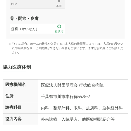
HIV
不可
骨・関節・皮膚
疥癬（かいせん）
相談可
※「○」の場合、ホームの状況や入居するご本人様の状態等によっては、入居のお受け入
れや継続的なサービス提供ができない場合もございます。まずはお気軽にご相談くだ
さい。
協力医療体制
医療機関名
医療法人財団明理会 行徳総合病院
住所
千葉県市川市本行徳5525-2
診療科目
内科、整形外科、眼科、皮膚科、脳神経外科
協力内容
外来診療、入院受入、他医療機関紹介等