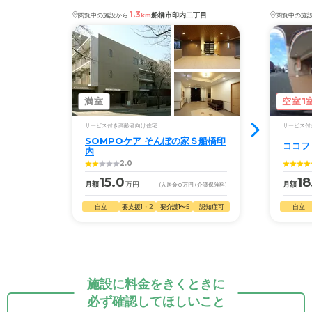
1.3
船橋市印内二丁目
閲覧中の施設から
km
閲覧中の施
満室
空室1
サービス付き高齢者向け住宅
サービス付
SOMPOケア そんぽの家Ｓ船橋印
ココフ
内
2.0
15.0
18
月額
万円
月額
(入居金
0
万円
+介護保険料)
自立
要支援1・2
要介護1〜5
認知症可
自立
施設に料金をきくときに
必ず確認してほしいこと