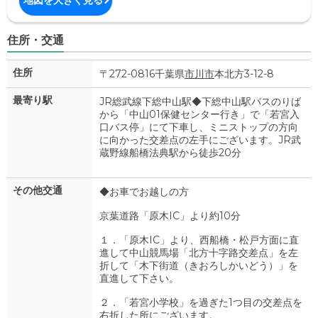
地図を大きく見る
住所・交通
住所
〒272-0816千葉県
市川市
本北方3-12-8
最寄り駅
JR総武線下総中山駅◆下総中山駅バスのりば
から「中山01保健センター行き」で「若宮入
口バス停」にて下車し、ミニストップの方向
に向かった交差点の左手にございます。JR武
蔵野線船橋法典駅から徒歩20分
その他交通
◆お車でお越しの方
京葉道路「原木IC」より約10分
１．「原木IC」より、西船橋・松戸方面に直
進して中山競馬場「北方十字路交差点」を左
折して「木下街道（きおろしかいどう）」を
直進して下さい。
２．「若宮小学校」を過ぎた1つ目の交差点を
右折した所にございます。