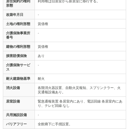
居住契約の権利
利用権は旧居室から新居室に移行する。
形態
改築年月日
-
土地の権利形態
賃借権
介護保険事業所
-
番号
建物の権利形態
賃借権
損害賠償保険
あり
介護保険サービ
-
ス
耐火建築物基準
耐火
消火設備
各階消火器設置、自動火災報知、スプリンクラー、火
災通報設備あり。
居室設備
緊急通報装置:各居室内にあり、電話回線:各居室内にあ
り、テレビ回線:なし
共用施設設備
-
バリアフリー
全館廊下に手摺設置。