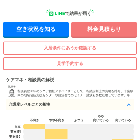
LINE
で結果が届く
空き状況を知る
料金見積もり
入居条件にあうか確認する
見学予約する
ケアマネ・相談員の解説
執筆者
相談員歴10年のシニア福祉アドバイザーとして、相続診断士の資格を持ち、千葉県
内の地域包括支援センターや自治会でのセミナー講演も多数経験しています。年間
250件以上の相談実績を持ち、千葉県に特化した地域密着型のサポートを提供。お
客様の状態や希望に合わせた施設提案を行っています。 また、老人ホーム紹介業の
介護度レベルごとの相性
立ち上げコンサルティングや、不動産・相続に関する入居後のアフターフォローに
も対応しており、土日祝日も迅速にご相談をお受けしています。これまでに700軒
以上の施設見学を重ね、累計700人以上の入居をサポート。シニア向けメディアへ
やや
の執筆活動も行っています。
不向き
やや不向き
ふつう
向いている
向いている
自立
要支援1
要支援2