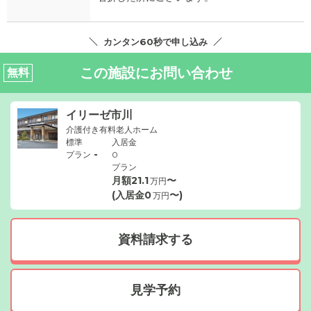
カンタン60秒で申し込み
この施設にお問い合わせ
無料
イリーゼ市川
介護付き有料老人ホーム
標準
入居金
-
プラン
0
プラン
月額
21.1
〜
万円
(入居金
0
〜)
万円
資料請求する
見学予約