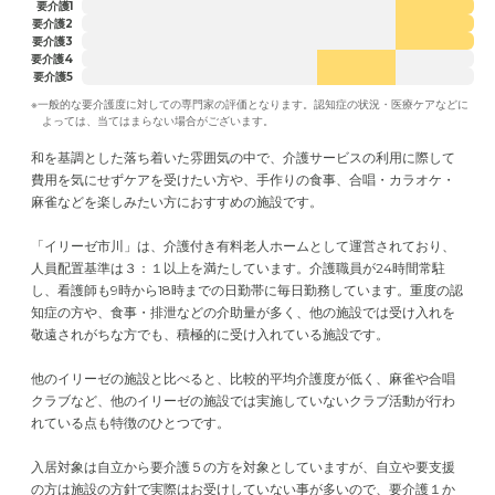
要介護1
要介護2
要介護3
要介護4
要介護5
※一般的な要介護度に対しての専門家の評価となります。認知症の状況・医療ケアなどに
よっては、当てはまらない場合がございます。
和を基調とした落ち着いた雰囲気の中で、介護サービスの利用に際して
費用を気にせずケアを受けたい方や、手作りの食事、合唱・カラオケ・
麻雀などを楽しみたい方におすすめの施設です。
「イリーゼ市川」は、介護付き有料老人ホームとして運営されており、
人員配置基準は３：１以上を満たしています。介護職員が24時間常駐
し、看護師も9時から18時までの日勤帯に毎日勤務しています。重度の認
知症の方や、食事・排泄などの介助量が多く、他の施設では受け入れを
敬遠されがちな方でも、積極的に受け入れている施設です。
他のイリーゼの施設と比べると、比較的平均介護度が低く、麻雀や合唱
クラブなど、他のイリーゼの施設では実施していないクラブ活動が行わ
れている点も特徴のひとつです。
入居対象は自立から要介護５の方を対象としていますが、自立や要支援
の方は施設の方針で実際はお受けしていない事が多いので、要介護１か