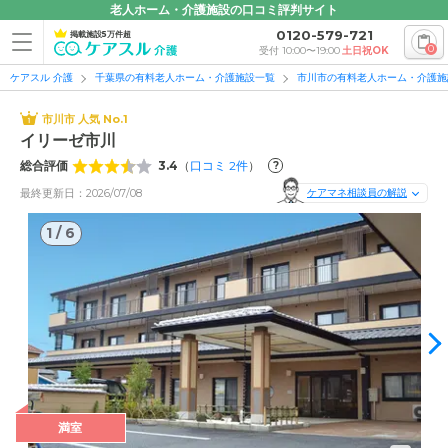
老人ホーム・介護施設の口コミ評判サイト
0120-579-721
掲載施設5万件超
0
受付 10:00〜19:00
土日祝OK
ケアスル 介護
千葉県の有料老人ホーム・介護施設一覧
市川市の有料老人ホーム・介護施
市川市 人気 No.1
イリーゼ市川
総合評価
3.4
（
口コミ
2
件
）
?
最終更新日：2026/07/08
ケアマネ相談員の解説
1
/
6
1
/
6
満室