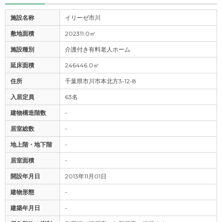
施設名称
イリーゼ市川
敷地面積
202311.0㎡
施設種別
介護付き有料老人ホーム
延床面積
246446.0㎡
住所
千葉県市川市本北方3-12-8
入居定員
63名
建物構造階数
-
居室総数
-
地上階・地下階
-
居室面積
-
開設年月日
2013年11月01日
建物形態
-
建築年月日
-