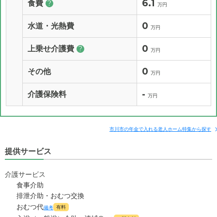
6.1
食費
?
万円
0
水道・光熱費
万円
0
上乗せ介護費
?
万円
0
その他
万円
-
介護保険料
万円
市川市の年金で入れる老人ホーム特集から探す
提供サービス
介護サービス
食事介助
排泄介助・おむつ交換
おむつ代
有料
備考