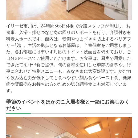
イリーゼ市川は、24時間365日体制で介護スタッフが常駐し、お
食事、入浴・排せつなど身の回りのサポートを行う、介護付き有
料老人ホームです。館内は、転倒やつまずきを防止するバリアフ
リー設計。生活の拠点となるお部屋は、全室個室をご用意しまし
た。各お部屋には車いす対応のトイレ・洗面台を備えており、ご
自分のペースでご使用いただけます。お食事は、厨房で用意した
できたてを1日3食ご提供。旬の食材を使用した季節の食事や、行
事に合わせた特別メニューも、みなさまに大変好評です。かむ力
や飲み込む力が低下しても食べやすい刻み食やペースト食、糖尿
病や腎臓病をお持ちの方のための塩分調整食にも対応していま
す。
季節のイベントをほかのご入居者様と一緒にお楽しみく
ださい