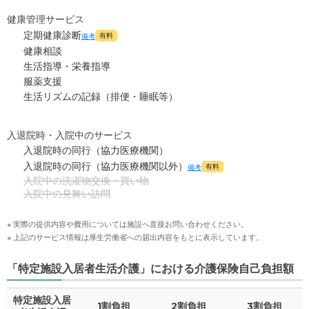
健康管理サービス
定期健康診断
有料
備考
健康相談
生活指導・栄養指導
服薬支援
生活リズムの記録（排便・睡眠等）
入退院時・入院中のサービス
入退院時の同行（協力医療機関）
入退院時の同行（協力医療機関以外）
有料
備考
入院中の洗濯物交換・買い物
入院中の見舞い訪問
※ 実際の提供内容や費用については施設へ直接お問い合わせください。
※ 上記のサービス情報は厚生労働省への届出内容をもとに表示しています。
「特定施設入居者生活介護」における介護保険自己負担額
特定施設入居
1割負担
2割負担
3割負担