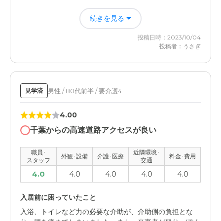
精神的にも安心して眠れる日が多くなり自分自身や家族に
づらい。子供連れてだと行けない。
続きを見る
も気持ちの余裕が少しずつ出来てるような気がします。自
分時間が少し出来たことが嬉しい
料金費用について
投稿日時：2023/10/04
投稿者：うさぎ
料理やリハビリ、そういったこと踏まえて値段に見合って
さくらレジデンス篠崎の評価
ないのではと感じる。入居者の楽しみの食事が質素
家から自転車で行けるのとスタッフさんが明るくて優しい
こと。食事も個人個人違って固形・半離乳・離乳食があり
良い
男性 / 80代前半 / 要介護4
見学済
職員・スタッフ・他入居者の雰囲気について
4.00
他入居者様のことは、わかりませんが職員さんは丁寧に説
千葉からの高速道路アクセスが良い
明してくれてスタッフさんも明るくテキパキとして良かっ
たです
職員･
近隣環境･
外観･設備
介護･医療
料金･費用
スタッフ
交通
外観・内装・居室・設備について
4.0
4.0
4.0
4.0
4.0
新しく出来たみたいできれいで設備もセキュリティーも良
かったです。車椅子でも歯磨きしやすい様に洗面所が低い
入居前に困っていたこと
位置にあったり
入浴、トイレなど力の必要な介助が、介助側の負担とな