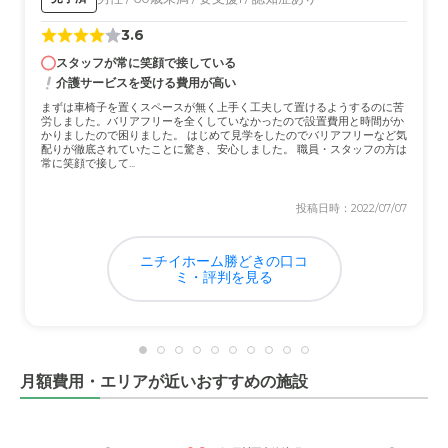
ており、安堵感や安心感が伝わり、好印象でした。
3.6
近隣環境や交通アクセスについて
スタッフが常に笑顔で接している
介護サービスを受ける費用が高い
近隣の環境は穏やかで過ごしやすい印象を受けました。交
通アクセスは高速道路を利用しやすく、千葉からのアクセ
まずは車椅子を置くスペースが無く上手く工夫して置けるようするのに苦
労しました。バリアフリーを全くしていなかったので設置費用と時間がか
スは良好でした。
かりましたので困りました。 はじめて見学をしたのでバリアフリーなど気
配りが徹底されていたことに驚き、安心しました。 職員・スタッフの方は
常に笑顔で接して...
料金費用について
料金については、施設の外観、内装、設備やスタッフの対
投稿日時：2022/07/07
応や治療環境も踏まえると理解できる金額でした。
ニチイホーム勝どきの口コ
ミ・評判を見る
月額費用・エリアが近いおすすめの施設