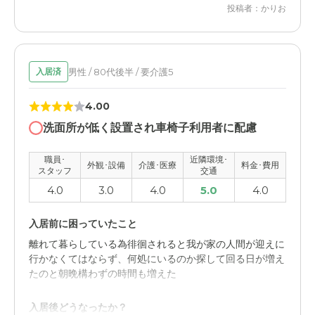
投稿者：かりお
さくらレジデンス篠崎の評価
料金費用について
何度も転倒があった。転倒があったにも関わらず、気をつ
他と比べる経験が無いので解りかねます。ただ、やはり一
けなければいけないのに、何度もあった。
般の人にとっては高額だと思います。
男性 / 80代後半 / 要介護5
入居済
職員・スタッフ・他入居者の雰囲気について
4.00
職員に活気がなく、気が利かない。言わないと近況を話し
てこない。流れ作業してるように見える。
洗面所が低く設置され車椅子利用者に配慮
外観・内装・居室・設備について
職員･
近隣環境･
外観･設備
介護･医療
料金･費用
スタッフ
交通
リハビリが整っていない為。リハビリを謳っているのに実
4.0
3.0
4.0
5.0
4.0
際はリハビリをしていないと知る。
入居前に困っていたこと
介護医療サービスについて
離れて暮らしている為徘徊されると我が家の人間が迎えに
転倒対策がしっかりしていない。転倒があった、謝罪する
行かなくてはならず、何処にいるのか探して回る日が増え
だけで今後の改善策を示していない。
たのと朝晩構わずの時間も増えた
近隣環境や交通アクセスについて
入居後どうなったか？
駅から遠いだけでなく、バス停からも遠いので頻繁に行き