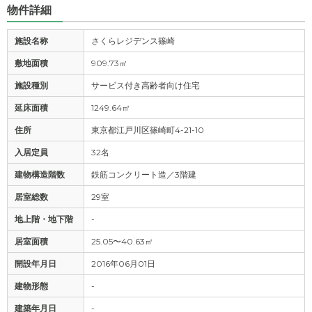
物件詳細
施設名称
さくらレジデンス篠崎
敷地面積
909.73㎡
施設種別
サービス付き高齢者向け住宅
延床面積
1249.64㎡
住所
東京都江戸川区篠崎町4-21-10
入居定員
32名
建物構造階数
鉄筋コンクリート造／3階建
居室総数
29室
地上階・地下階
-
居室面積
25.05〜40.63㎡
開設年月日
2016年06月01日
建物形態
-
建築年月日
-