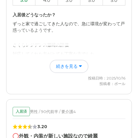
5.0
4.0
3.0
5.0
5.0
入居後どうなったか？
ずっと家で過ごしてきた人なので、急に環境が変わって戸
惑っているようです。
さくらレジデンス篠崎の評価
対応してくれた方がとても丁寧な方でした。
続きを見る
職員・スタッフ・他入居者の雰囲気について
スタッフの方は丁寧に対応してくださるので助かります。
投稿日時：2025/10/16
投稿者：ポール
介護医療サービスについて
10分くらい軽く話すくらいです。職員の方とお話しする時
間はありません。
男性 / 90代前半 / 要介護4
入居済
3.20
外観・内装が新しい施設なので綺麗