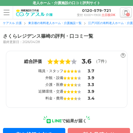
老人ホーム・介護施設の口コミ評判サイト
0120-579-721
掲載施設5万件超
0
受付 10:00〜19:00
土日祝OK
ケアスル 介護
東京都の有料老人ホーム・介護施設一覧
江戸川区の有料老人ホーム・介護
さくらレジデンス篠崎の評判・口コミ一覧
最終更新日：2026/04/28
?
1
1
3.6
総合評価
（
7
件）
3.7
職員・スタッフ
3.9
外観・設備
3.3
介護・医療
3.9
近隣環境・交通
3.4
料金・費用
LINE
で結果が届く