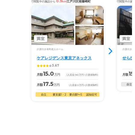
0.9
江戸川区南篠崎町
閲覧中の施設から
km
閲覧中の施
満室
満室
介護付き有料老人ホーム
介護付き有
ケアレジデンス東京アネックス
せらび
3.67
15.0
15
月額
万円
月額
(入居金
180
万円
+介護保険料)
17.5
自立
月額
万円
(入居金
0
万円
+介護保険料)
自立
要支援1・2
要介護1〜5
認知症可