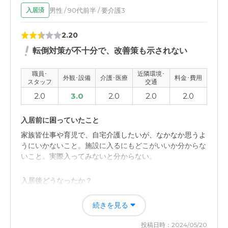
い、介護人が多少すくない気がしました。
男性 / 90代前半 / 要介護3
入居済
職員・スタッフ・他入居者の雰囲気について
2.20
比べる経験が有りませんのでよく解りませんが、スタッフ
転倒対策が不十分で、改善策も示されない
さんは良いと思います。仲良くできた入居者もいたようで
す。
職員･
近隣環境･
外観･設備
介護･医療
料金･費用
スタッフ
交通
外観・内装・居室・設備について
2.0
3.0
2.0
2.0
2.0
新しい施設だけに外観、内部ともに綺麗です。金銭の問題
でも有りますが、個室が狭い感じです。
入居前に困っていたこと
家族皆仕事や育児で、自宅介護したいが、なかなか思うよ
介護医療サービスについて
うにいかないこと。施設に入るにもどこがいいか分からな
いこと。実際入ってみないと分からない。
自分にはよく解りませんが、施設も増えているようです
し、サービスも個性が有るようです。
入居後どうなったか？
近隣環境や交通アクセスについて
施設でのコンタクトやどんな風に過ごしているか等の近況
続きを見る
報告がない。こちらが聞かないと言わない。信頼度に欠け
入居者本人は施設のサービスが有るようですので不満は無
る。連絡もしにくかった。
いと思います。尋ねる者は車が無いと不便かな?
投稿日時：2024/05/20