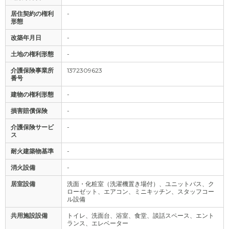
居住契約の権利
-
形態
改築年月日
-
土地の権利形態
-
介護保険事業所
1372309623
番号
建物の権利形態
-
損害賠償保険
-
介護保険サービ
-
ス
耐火建築物基準
-
消火設備
-
居室設備
洗面・化粧室（洗濯機置き場付）、ユニットバス、ク
ローゼット、エアコン、ミニキッチン、スタッフコー
ル設備
共用施設設備
トイレ、洗面台、浴室、食堂、談話スペース、エント
ランス、エレベーター