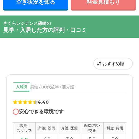
空き状況を知る
料金見積もり
さくらレジデンス篠崎の
見学・入居した方の評判・口コミ
男性 / 80代後半 / 要介護1
入居済
4.40
安心できる環境です
職員･
近隣環境･
外観･設備
介護･医療
料金･費用
スタッフ
交通