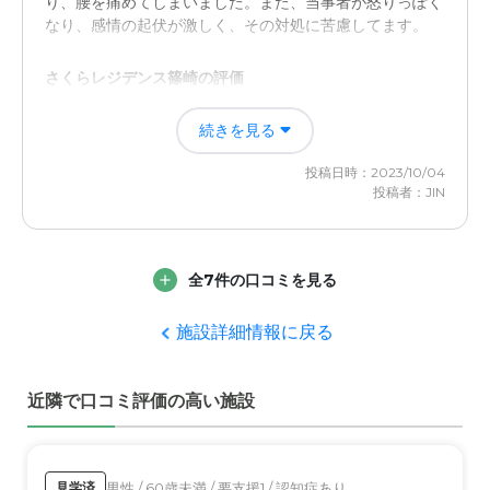
り、腰を痛めてしまいました。また、当事者が怒りっぽく
介護医療サービスについて
なり、感情の起伏が激しく、その対処に苦慮してます。
介護・医療は家族じゃとても無理で出来ないしわからない
事ばかりでスタッフさんは優しく笑顔で介護してくれた
さくらレジデンス篠崎の評価
明るくてオープンな環境と、施設の方々の丁寧な対応には
近隣環境や交通アクセスについて
続きを見る
安心感と、安堵感を覚え、預けたくなりました。
我が家から大きな道路沿いに自転車で行ける距離だったの
投稿日時：2023/10/04
が有り難い。交通アクセスはわからないです。
職員・スタッフ・他入居者の雰囲気について
投稿者：JIN
施設の職員やスタッフの方々は、明るくて、丁寧な対応に
料金費用について
安心感を覚えました。入居者の方々もゆったりとした中で
楽しそうでした。
料金が適正なのかわかりませんが介護・リハビリステーシ
全7件の口コミを見る
ョンがあり食事も個々に合わせてなので有り難いですね
外観・内装・居室・設備について
施設詳細情報に戻る
施設の外観や内装は明るさと清潔感があり、とても好印象
でした。また、内装や設備も同様に明るくてオープンな感
じがあって良かったです。
近隣で口コミ評価の高い施設
介護医療サービスについて
介護や医療サービスは、スタッフの方々が適切な対応をし
男性 / 60歳未満 / 要支援1 / 認知症あり
見学済