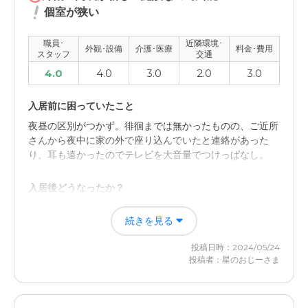
個室が狭い
職員･
近隣環境･
外観･設備
介護･医療
料金･費用
スタッフ
交通
4.0
4.0
3.0
2.0
3.0
入居前に困っていたこと
夜昼の区別がつかず。徘徊までは無かったものの、ご近所
さんから夜中に家の外で座り込んでいたと連絡があった
り、耳も遠かったのでテレビを大音量でつけっぱなし。
入居後どうなったか？
ご近所さん迷惑、又連絡が有り、すぐに行かなくて済んだ
続きを見る
こと。ヘルパーさんには一日二回来てもらっていました
が、その負担が無くなったこと。
投稿日時：2024/05/24
投稿者：星のおじーさま
さくらレジデンス篠崎の評価
まだ新しい施設なので清潔感が有り、ゆったりしたホール
で有ること。不満は金銭のことも有りますが、個室が狭