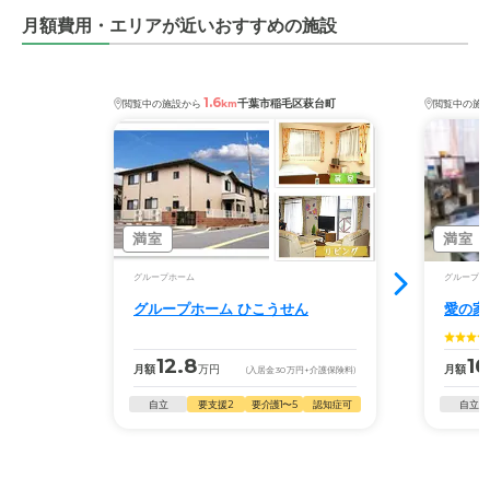
月額費用・エリアが近いおすすめの施設
1.6
千葉市稲毛区萩台町
閲覧中の施設から
km
閲覧中の施
満室
満室
グループホーム
グループホ
グループホーム ひこうせん
愛の家
12.8
16
月額
万円
月額
(入居金
30
万円
+介護保険料)
自立
要支援2
要介護1〜5
認知症可
自立