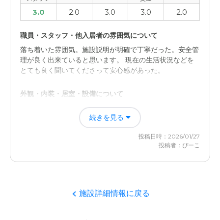
3.0
2.0
3.0
3.0
2.0
職員・スタッフ・他入居者の雰囲気について
落ち着いた雰囲気。施設説明が明確で丁寧だった。安全管
理が良く出来ていると思います。 現在の生活状況などを
とても良く聞いてくださって安心感があった。
外観・内装・居室・設備について
物の整理整頓があまりされていないように感じた。階段が
続きを見る
急なので災害の時の避難が少し不安だと感じた。 料金が
思っていたより高かった。
投稿日時：2026/01/27
投稿者：ぴーこ
施設詳細情報に戻る