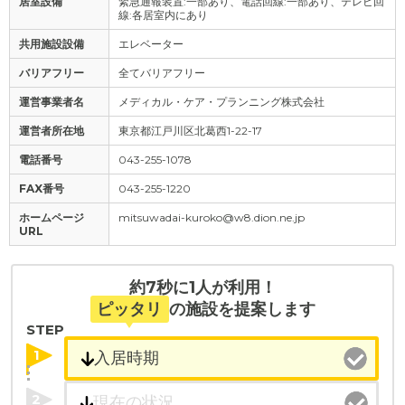
居室設備
緊急通報装置:一部あり、電話回線:一部あり、テレビ回
線:各居室内にあり
共用施設設備
エレベーター
バリアフリー
全てバリアフリー
運営事業者名
メディカル・ケア・プランニング株式会社
運営者所在地
東京都江戸川区北葛西1-22-17
電話番号
043-255-1078
FAX番号
043-255-1220
ホームページ
mitsuwadai-kuroko@w8.dion.ne.jp
URL
約7秒に1人が利用！
ピッタリ
の施設を提案します
STEP
1
2