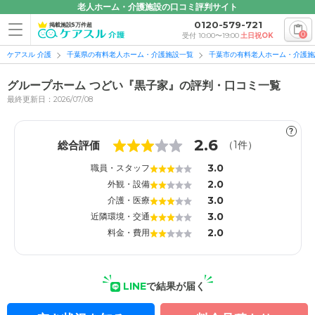
老人ホーム・介護施設の口コミ評判サイト
0120-579-721
掲載施設5万件超
0
受付 10:00〜19:00
土日祝OK
ケアスル 介護
千葉県の有料老人ホーム・介護施設一覧
千葉市の有料老人ホーム・介護施
グループホーム つどい『黒子家』の評判・口コミ一覧
最終更新日：2026/07/08
?
1
1
2.6
総合評価
（
1
件）
3.0
職員・スタッフ
2.0
外観・設備
3.0
介護・医療
3.0
近隣環境・交通
2.0
料金・費用
LINE
で結果が届く