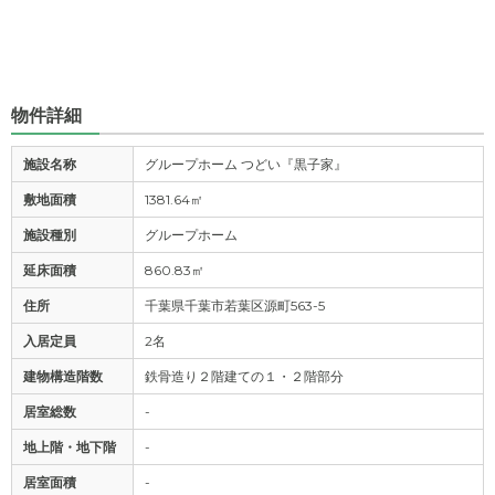
物件詳細
施設名称
グループホーム つどい『黒子家』
敷地面積
1381.64㎡
施設種別
グループホーム
延床面積
860.83㎡
住所
千葉県千葉市若葉区源町563-5
入居定員
2名
建物構造階数
鉄骨造り２階建ての１・２階部分
居室総数
-
地上階・地下階
-
居室面積
-