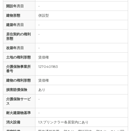
開設年月日
-
建物形態
併設型
建築年月日
-
居住契約の権利
-
形態
改築年月日
-
土地の権利形態
賃借権
介護保険事業所
1270401183
番号
建物の権利形態
賃借権
損害賠償保険
あり
介護保険サービ
-
ス
耐火建築物基準
-
消火設備
1スプリンクラー各居室内にあり