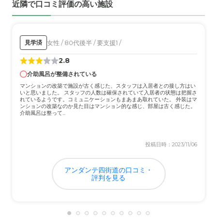
近隣で口コミ評価の高い施設
女性 / 80代後半 / 要支援1 /
見学済
2.8
介助風呂が整備されている
マンションの改築で施設が古く感じた、スタッフは入居者との接し方はい
いと思いました。 スタッフの人数は確保されていて入居者の状態は把握さ
れているようです。コミュニケーションもまあまあ取れていた。 外装はマ
ンションの改築なのか見た目はマンション的な感じ、部屋は古く感じた。
介助風呂は整って...
投稿日時：2023/11/06
アンダンテ四街道の口コミ・
評判を見る