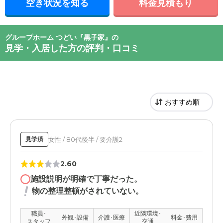
空き状況を知る
料金見積もり
グループホーム つどい『黒子家』の
見学・入居した方の評判・口コミ
女性 / 80代後半 / 要介護2
見学済
2.60
施設説明が明確で丁寧だった。
物の整理整頓がされていない。
職員･
近隣環境･
外観･設備
介護･医療
料金･費用
スタッフ
交通