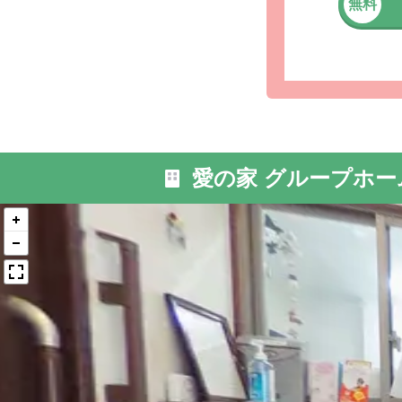
無料
外観: ご
が当ホー
愛の家 グループホー