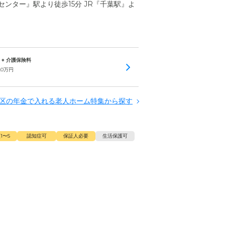
ンター』駅より徒歩15分 JR『千葉駅』よ
) + 介護保険料
.0
万円
区の年金で入れる老人ホーム特集から探す
1〜5
認知症可
保証人必要
生活保護可