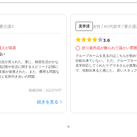
/ 要介護3
女性 / 80代前半 / 要介護
見学済
3.6
購入が容易
折り紙作品が飾られて温かい雰囲
低い
グループホームを見るのはこちらが初め
比較出来ていない。 ただ、グループホ
状況が見られた。更に、独居生活がかな
見学対応してくれたケアマネさんが真摯
期記憶や生活に関するエピソード記憶に
で、信頼出来ると感じた。 若いスタッフさ
全面が改善された。また、費用も問題な
近所付き合いの問題...
投稿日時：2023/11/07
続きを見る