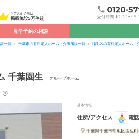
0120-57
ケアスル 介護は
受付時間 10:00〜19:
掲載施設5万件超
見学予約の相談
施設一覧
千葉市の有料老人ホーム・介護施設一覧
稲毛区の有料老人ホーム・
ム 千葉園生
グループホーム
）
?
基本情報
住所/アクセス
電
地図
千葉県千葉市稲毛区園生町4