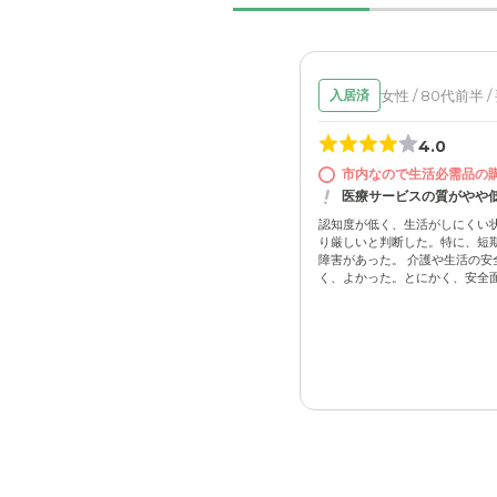
女性 / 80代前半 
入居済
4.0
市内なので生活必需品の
医療サービスの質がやや
認知度が低く、生活がしにくい
り厳しいと判断した。特に、短
障害があった。 介護や生活の安
く、よかった。とにかく、安全面と