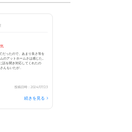
2
気
てだったので、あまり良さ等を
ームのアットホームさは感じた。
に話を聞き対応してくれたの
んもいたが...
投稿日時：2024/07/23
続きを見る