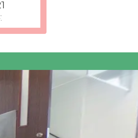
1
ん。
す。
を送ること
受付・エントランス: ホームの玄関です。自動
ていただけます。