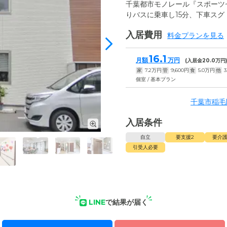
千葉都市モノレール『スポーツセ
りバスに乗車し15分、下車スグ
入居費用
料金プランを見る
16.1
月額
万円
(入居金
20.0
万円
家
7.2
万円
管
9,600
円
食
5.0
万円
他
3
個室 / 基本プラン
千葉市稲毛
入居条件
自立
要支援2
要介護
引受人必要
LINE
で結果が届く