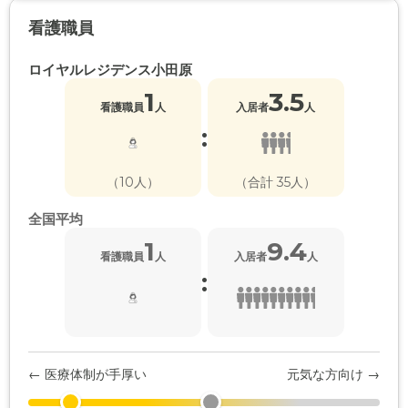
看護職員
ロイヤルレジデンス小田原
1
3.5
看護職員
人
入居者
人
:
（10人）
（合計 35人）
全国平均
1
9.4
看護職員
人
入居者
人
:
← 医療体制が手厚い
元気な方向け →