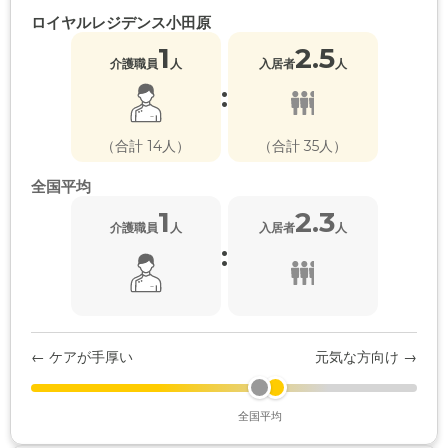
ロイヤルレジデンス小田原
1
2.5
介護職員
人
入居者
人
:
（合計 14人）
（合計 35人）
全国平均
1
2.3
介護職員
人
入居者
人
:
← ケアが手厚い
元気な方向け →
全国平均