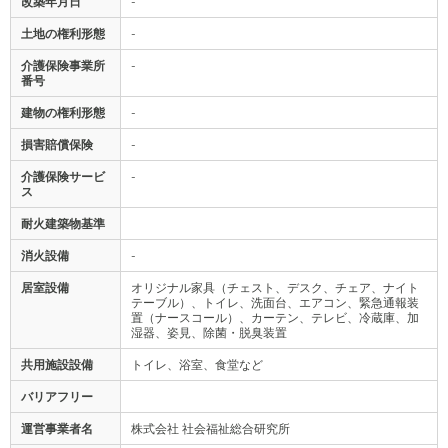
改築年月日
-
土地の権利形態
-
介護保険事業所
-
番号
建物の権利形態
-
損害賠償保険
-
介護保険サービ
-
ス
耐火建築物基準
消火設備
-
居室設備
オリジナル家具（チェスト、デスク、チェア、ナイト
テーブル）、トイレ、洗面台、エアコン、緊急通報装
置（ナースコール）、カーテン、テレビ、冷蔵庫、加
湿器、姿見、除菌・脱臭装置
共用施設設備
トイレ、浴室、食堂など
バリアフリー
運営事業者名
株式会社 社会福祉総合研究所