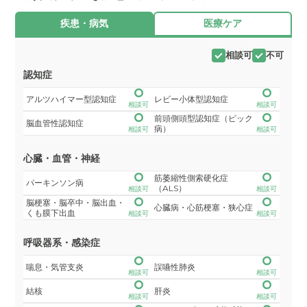
疾患・病気
医療ケア
相談可
不可
認知症
アルツハイマー型認知症
レビー小体型認知症
相談可
相談可
前頭側頭型認知症（ピック
脳血管性認知症
病）
相談可
相談可
心臓・血管・神経
筋萎縮性側索硬化症
パーキンソン病
（ALS）
相談可
相談可
脳梗塞・脳卒中・脳出血・
心臓病・心筋梗塞・狭心症
くも膜下出血
相談可
相談可
呼吸器系・感染症
喘息・気管支炎
誤嚥性肺炎
相談可
相談可
結核
肝炎
相談可
相談可