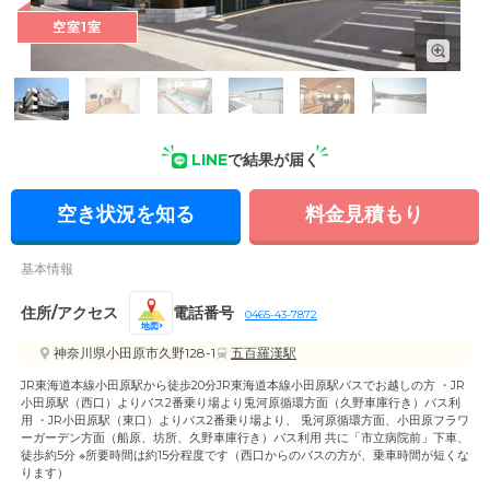
空室1室
外観: 白を基調とした、明るい雰囲気の外観。屋外には駐車場
や屋外階段、バルコニーが整備されています。
LINE
で結果が届く
空き状況を知る
料金見積もり
基本情報
住所/アクセス
電話番号
0465-43-7872
地図
神奈川県小田原市久野128-1
五百羅漢駅
JR東海道本線小田原駅から徒歩20分JR東海道本線小田原駅バスでお越しの方 ・JR
小田原駅（西口）よりバス2番乗り場より兎河原循環方面（久野車庫行き）バス利
用 ・JR小田原駅（東口）よりバス2番乗り場より、 兎河原循環方面、小田原フラワ
ーガーデン方面（船原、坊所、久野車庫行き）バス利用 共に「市立病院前」下車、
徒歩約5分 ※所要時間は約15分程度です（西口からのバスの方が、乗車時間が短くな
ります）