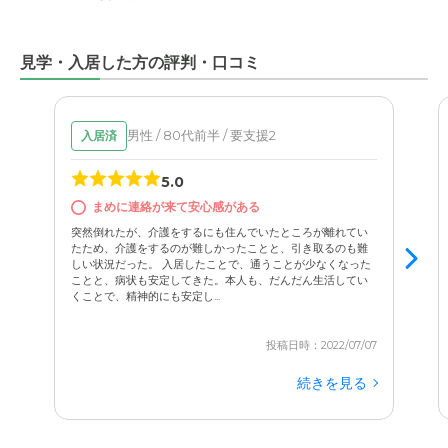
見学・入居した方の評判・口コミ
男性 / 80代前半 / 要支援2
入居済
5.0
まめに連絡が来て安心感がある
突然倒れたが、介護をするにも住んでいたところが離れてい
たため、介護をするのが難しかったことと、引き取るのも難
しい状況だった。 入居したことで、通うことが少なくなった
ことと、病状も安定してきた。本人も、だんだん生活してい
くことで、精神的にも安定し...
投稿日時：2022/07/07
続きを見る