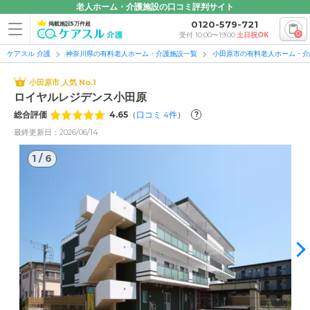
老人ホーム・介護施設の口コミ評判サイト
0120-579-721
掲載施設5万件超
0
受付 10:00〜19:00
土日祝OK
ケアスル 介護
神奈川県の有料老人ホーム・介護施設一覧
小田原市の有料老人ホーム・介
小田原市 人気 No.1
ロイヤルレジデンス小田原
総合評価
4.65
（
口コミ
4
件
）
?
最終更新日：2026/06/14
1
/
6
1
/
6