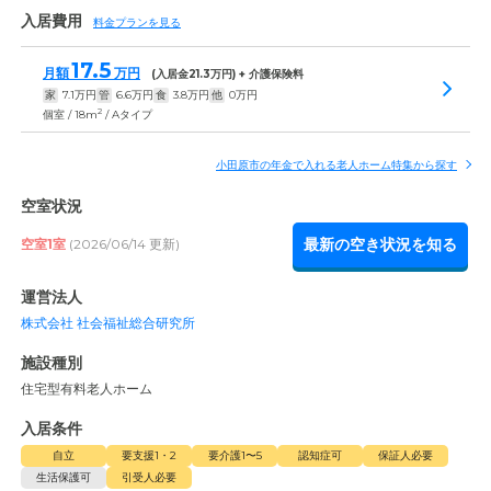
入居費用
料金プランを見る
17.5
月額
万円
(入居金
21.3
万円) + 介護保険料
家
7.1
万円
管
6.6
万円
食
3.8
万円
他
0
万円
2
個室 / 18m
/ Aタイプ
小田原市の年金で入れる老人ホーム特集から探す
空室状況
最新の空き状況を知る
空室1室
(2026/06/14 更新)
運営法人
株式会社 社会福祉総合研究所
施設種別
住宅型有料老人ホーム
入居条件
自立
要支援1・2
要介護1〜5
認知症可
保証人必要
生活保護可
引受人必要