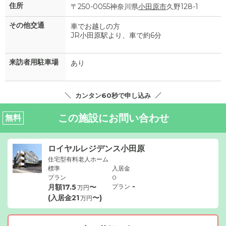
住所
〒250-0055神奈川県
小田原市
久野128-1
その他交通
車でお越しの方
JR小田原駅より、車で約6分
来訪者用駐車場
あり
カンタン60秒で申し込み
この施設にお問い合わせ
無料
ロイヤルレジデンス小田原
住宅型有料老人ホーム
標準
入居金
プラン
0
-
月額
17.5
〜
プラン
万円
(入居金
21
〜)
万円