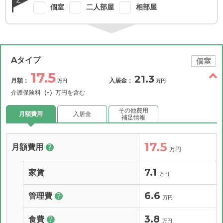
個室
二人部屋
相部屋
Aタイプ
個室
17.5
21.3
月額：
入居金：
万円
万円
介護保険料
（-）
万円を含む
その他費用
月額費用
入居金
補足情報
17.5
月額費用
?
万円
7.1
家賃
万円
6.6
管理費
?
万円
3.8
食費
?
万円