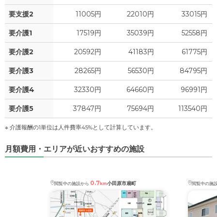
要支援2
11005円
22010円
33015円
要介護1
17519円
35039円
52558円
要介護2
20592円
41183円
61775円
要介護3
28265円
56530円
84795円
要介護4
32330円
64660円
96991円
要介護5
37847円
75694円
113540円
※ 介護報酬の1単位は人件費率45%として計算しています。
月額費用・エリアが近いおすすめの施設
0.7
小田原市扇町
閲覧中の施設から
km
閲覧中の施