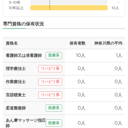
5~10年
-
10年以上
10人
専門資格の保有状況
資格名
保有者数
神奈川県の平均
10人
1人
看護師又は准看護師
医療系
0人
0人
理学療法士
リハビリ系
0人
0人
作業療法士
リハビリ系
0人
0人
言語聴覚士
リハビリ系
0人
0人
柔道整復師
医療系
あん摩マッサージ指圧
0人
0人
医療系
師