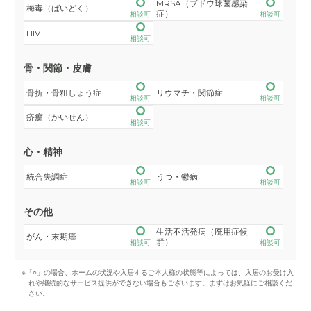
MRSA（ブドウ球菌感染
梅毒（ばいどく）
症）
相談可
相談可
HIV
相談可
骨・関節・皮膚
骨折・骨粗しょう症
リウマチ・関節症
相談可
相談可
疥癬（かいせん）
相談可
心・精神
統合失調症
うつ・鬱病
相談可
相談可
その他
生活不活発病（廃用症候
がん・末期癌
群）
相談可
相談可
※「○」の場合、ホームの状況や入居するご本人様の状態等によっては、入居のお受け入
れや継続的なサービス提供ができない場合もございます。まずはお気軽にご相談くだ
さい。