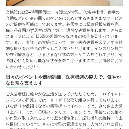
当施設には24時間看護士・介護士が常駐。入浴や排泄、食事の
介助などの、身の回りのケアをはじめとするさまざまなサービス
のご提供を可能にしております。各居室には緊急通報装置を完
備。昼夜問わず居室に駆けつけ、適切な処置を施します。さらに
スタッフによる1日5回の巡回でみなさまの様子を見守っていま
す。また、看護士の常駐によって、在宅医療処置を必要とする特
別な症状をお持ちの方々もご入居いただけます。インスリン投与
や在宅酸素など、さまざまな症状の方々がご入居されており、そ
のほかにも対応可能な症状が多数ございますので、お気軽にお問
い合わせください。
日々のイベントや機能訓練、医療機関の協力で、健やか
な日常を支えます
ご入居者様に健やかな生活を送っていただくため、「ロイヤルレ
ジデンス小田原」では、さまざまな取り組みを行っております。
ひな祭りや盆踊りなどの四季折々のイベントでは、みなさま大盛
り上がり。また、日頃のレクリエーションでは、手芸などの細か
い作業を取り入れることで脳を活性化し、認知機能の維持・向上
を目指しています。さらに常駐の看護士がお一人おひとりに適し