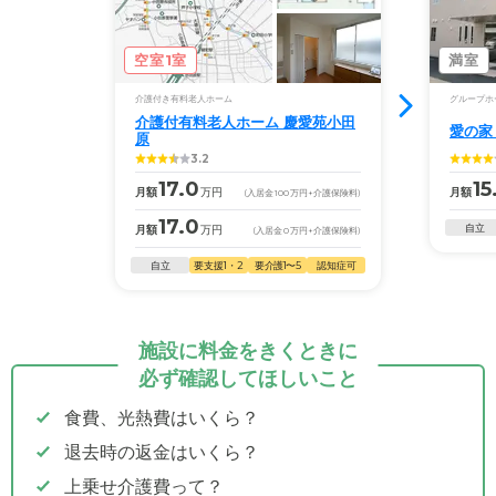
空室1室
満室
介護付き有料老人ホーム
グループホ
介護付有料老人ホーム 慶愛苑小田
愛の家
原
3.2
17.0
15
月額
万円
月額
(入居金
100
万円
+介護保険料)
17.0
自立
月額
万円
(入居金
0
万円
+介護保険料)
自立
要支援1・2
要介護1〜5
認知症可
施設に料金をきくときに
必ず確認してほしいこと
食費、光熱費はいくら？
退去時の返金はいくら？
上乗せ介護費って？