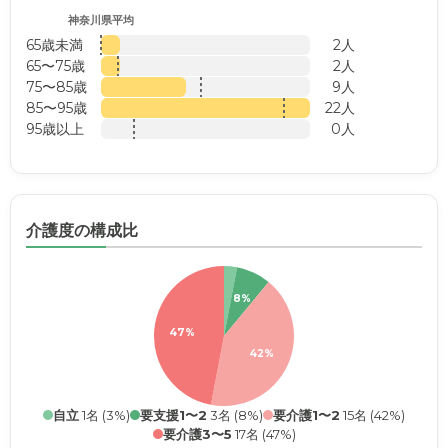
神奈川県平均
65歳未満
2人
65〜75歳
2人
75〜85歳
9人
85〜95歳
22人
95歳以上
0人
介護度の構成比
8%
47%
42%
自立
1名 (3%)
要支援1〜2
3名 (8%)
要介護1〜2
15名 (42%)
要介護3〜5
17名 (47%)