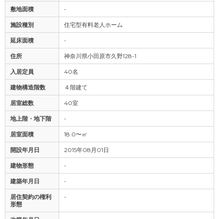
敷地面積
-
施設種別
住宅型有料老人ホーム
延床面積
-
住所
神奈川県小田原市久野128-1
入居定員
40名
建物構造階数
４階建て
居室総数
40室
地上階・地下階
-
居室面積
18.0〜㎡
開設年月日
2015年08月01日
建物形態
-
建築年月日
-
居住契約の権利
-
形態