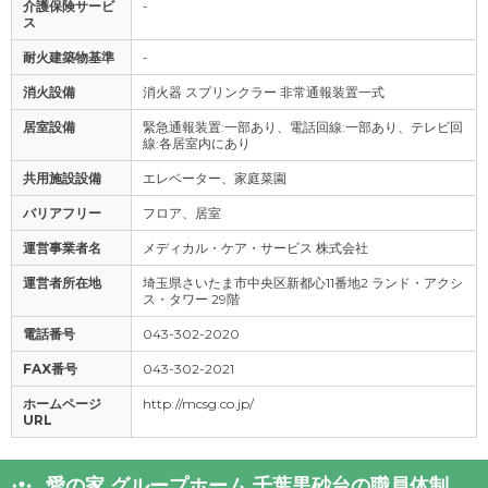
介護保険サービ
-
ス
耐火建築物基準
-
消火設備
消火器 スプリンクラー 非常通報装置一式
居室設備
緊急通報装置:一部あり、電話回線:一部あり、テレビ回
線:各居室内にあり
共用施設設備
エレベーター、家庭菜園
バリアフリー
フロア、居室
運営事業者名
メディカル・ケア・サービス 株式会社
運営者所在地
埼玉県さいたま市中央区新都心11番地2 ランド・アクシ
ス・タワー 29階
電話番号
043-302-2020
FAX番号
043-302-2021
ホームページ
http://mcsg.co.jp/
URL
愛の家 グループホーム 千葉黒砂台の職員体制