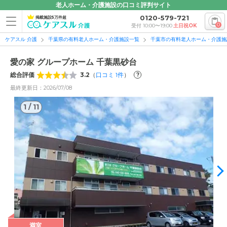
老人ホーム・介護施設の口コミ評判サイト
0120-579-721
掲載施設5万件超
0
受付 10:00〜19:00
土日祝OK
ケアスル 介護
千葉県の有料老人ホーム・介護施設一覧
千葉市の有料老人ホーム・介護施
愛の家 グループホーム 千葉黒砂台
総合評価
3.2
（
口コミ
1
件
）
?
最終更新日：2026/07/08
1
/
11
1
/
11
満室