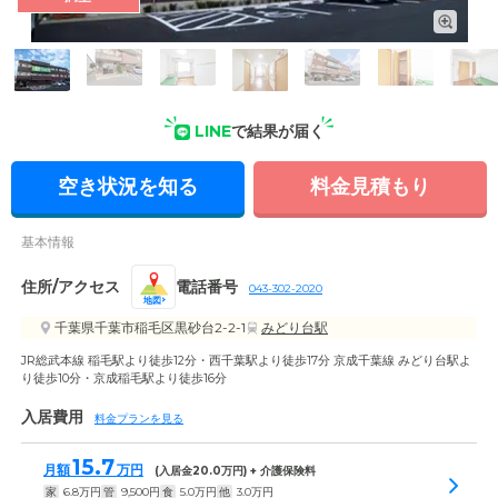
外観: 3階建ての1、2階部分がグループホームになっています。
住み慣れた千葉黒砂台でのびのびとお過ごしください。
LINE
で結果が届く
空き状況を知る
料金見積もり
基本情報
住所/アクセス
電話番号
043-302-2020
地図
千葉県千葉市稲毛区黒砂台2-2-1
みどり台駅
JR総武本線 稲毛駅より徒歩12分・西千葉駅より徒歩17分 京成千葉線 みどり台駅よ
り徒歩10分・京成稲毛駅より徒歩16分
入居費用
料金プランを見る
15.7
月額
万円
(入居金
20.0
万円) + 介護保険料
家
6.8
万円
管
9,500
円
食
5.0
万円
他
3.0
万円