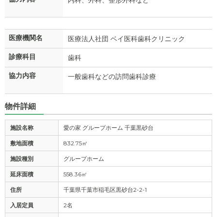
内科、外科、整形外科など
医療機関名
医療法人社団 ベイ医科歯科クリニック
診療科目
歯科
協力内容
一般歯科などの訪問歯科診療
物件詳細
施設名称
愛の家 グループホーム 千葉黒砂台
敷地面積
832.75㎡
施設種別
グループホーム
延床面積
558.36㎡
住所
千葉県千葉市稲毛区黒砂台2-2-1
入居定員
2名