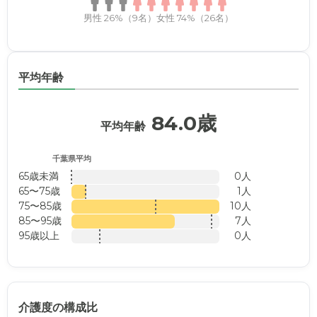
男性 26%（9名）
女性 74%（26名）
平均年齢
84.0歳
平均年齢
千葉県平均
65歳未満
0人
65〜75歳
1人
75〜85歳
10人
85〜95歳
7人
95歳以上
0人
介護度の構成比