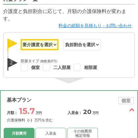
介護度と負担割合に応じて、月額の介護保険料が変わま
す。
料金の総額を見積もり・お問い合わせ
1
部屋タイプ
(複数選択可)
2
個室
二人部屋
相部屋
基本プラン
個室
15.7
20
月額：
入居金：
万円
万円
介護保険料
（-）
万円を含む
その他費用
月額費用
入居金
補足情報