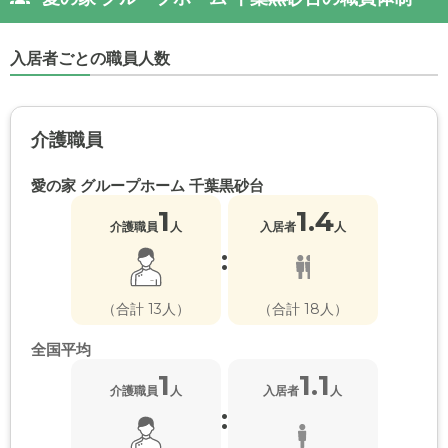
入居者ごとの職員人数
介護職員
愛の家 グループホーム 千葉黒砂台
1
1.4
介護職員
人
入居者
人
:
（合計 13人）
（合計 18人）
全国平均
1
1.1
介護職員
人
入居者
人
: