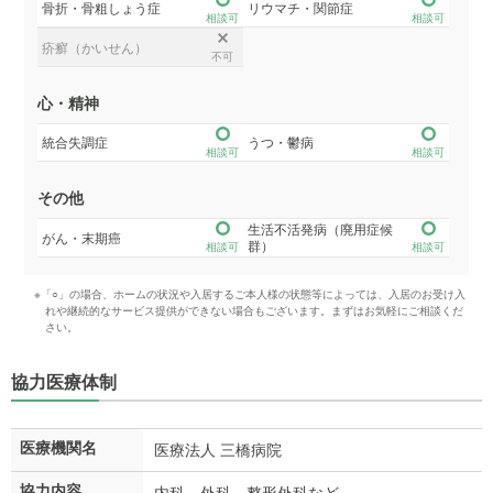
骨折・骨粗しょう症
リウマチ・関節症
相談可
相談可
疥癬（かいせん）
不可
心・精神
統合失調症
うつ・鬱病
相談可
相談可
その他
生活不活発病（廃用症候
がん・末期癌
群）
相談可
相談可
※「○」の場合、ホームの状況や入居するご本人様の状態等によっては、入居のお受け入
れや継続的なサービス提供ができない場合もございます。まずはお気軽にご相談くだ
さい。
協力医療体制
医療機関名
医療法人 三橋病院
協力内容