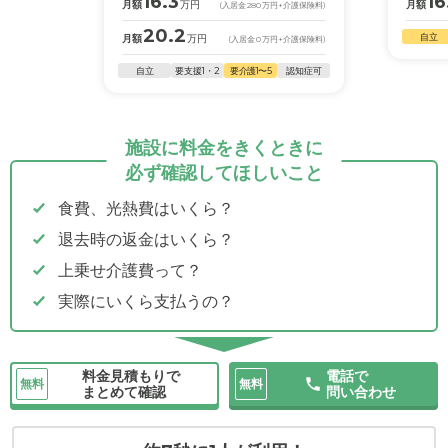
16.3
16
月額
万円
月額
(入居金
280
万円
+介護保険料)
20.2
自立
月額
万円
(入居金
0
万円
+介護保険料)
自立
要支援1・2
要介護1〜5
認知症可
施設に料金をきくときに
必ず確認してほしいこと
食費、光熱費はいくら？
退去時の返金はいくら？
上乗せ介護費って？
実際にいくら支払うの？
料金見積もりで
電話で
無料
無料
まとめて確認
問い合わせ