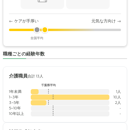
← ケアが手厚い
元気な方向け →
全国平均
職種ごとの経験年数
介護職員
合計 13人
千葉県平均
1年未満
1人
1~3年
10人
3~5年
2人
5~10年
-
10年以上
-