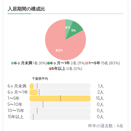
入居期間の構成比
6%
11%
83%
6ヶ月未満
1名 (6%)
6ヶ月〜1年
2名 (11%)
1〜5年
15名 (83%)
5年以上
0名 (0%)
千葉県平均
6ヶ月未満
1人
6ヶ月〜1年
2人
1〜5年
15人
5〜10年
0人
10〜15年
0人
15年以上
0人
昨年の退去数：6名