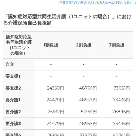
千葉市稲毛区の年金で入れる老人ホーム特集から探す
「認知症対応型共同生活介護（1ユニットの場合）」におけ
る介護保険自己負担額
認知症対応型
共同生活介護
1割負担
2割負担
3割負担
（1ユニット
の場合）
自立
-
-
-
要支援1
-
-
-
要支援2
24350円
48701円
73051円
要介護1
24479円
48957円
73436円
要介護2
25632円
51264円
76896円
要介護3
24479円
48957円
73436円
要介護4
26914円
53827円
80741円