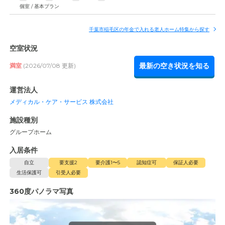
個室 / 基本プラン
千葉市稲毛区の年金で入れる老人ホーム特集から探す
空室状況
最新の空き状況を知る
満室
(2026/07/08 更新)
運営法人
メディカル・ケア・サービス 株式会社
施設種別
グループホーム
入居条件
自立
要支援2
要介護1〜5
認知症可
保証人必要
生活保護可
引受人必要
360度パノラマ写真