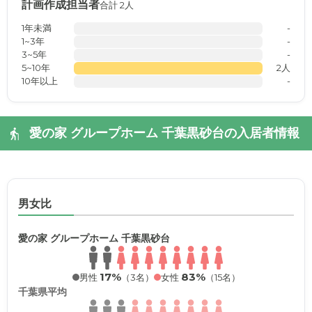
計画作成担当者
合計 2人
1年未満
-
1~3年
-
3~5年
-
5~10年
2人
10年以上
-
愛の家 グループホーム 千葉黒砂台の入居者情報
男女比
愛の家 グループホーム 千葉黒砂台
17%
83%
男性
（3名）
女性
（15名）
千葉県平均