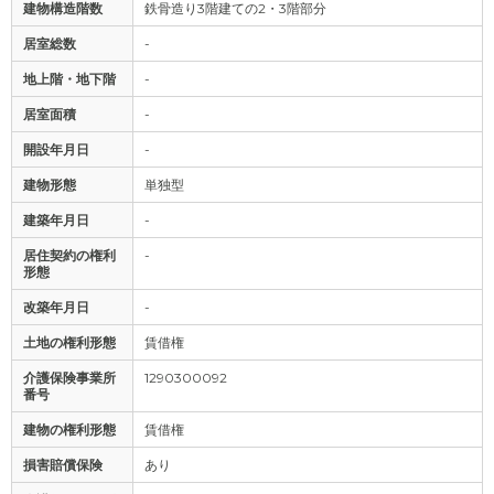
建物構造階数
鉄骨造り3階建ての2・3階部分
居室総数
-
地上階・地下階
-
居室面積
-
開設年月日
-
建物形態
単独型
建築年月日
-
居住契約の権利
-
形態
改築年月日
-
土地の権利形態
賃借権
介護保険事業所
1290300092
番号
建物の権利形態
賃借権
損害賠償保険
あり