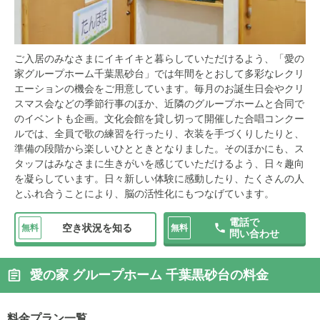
ご入居のみなさまにイキイキと暮らしていただけるよう、「愛の
家グループホーム千葉黒砂台」では年間をとおして多彩なレクリ
エーションの機会をご用意しています。毎月のお誕生日会やクリ
スマス会などの季節行事のほか、近隣のグループホームと合同で
のイベントも企画。文化会館を貸し切って開催した合唱コンクー
ルでは、全員で歌の練習を行ったり、衣装を手づくりしたりと、
準備の段階から楽しいひとときとなりました。そのほかにも、ス
タッフはみなさまに生きがいを感じていただけるよう、日々趣向
を凝らしています。日々新しい体験に感動したり、たくさんの人
とふれ合うことにより、脳の活性化にもつなげています。
電話で
空き状況を知る
無料
無料
問い合わせ
愛の家 グループホーム 千葉黒砂台の料金
料金プラン一覧