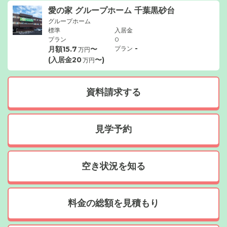
愛の家 グループホーム 千葉黒砂台
グループホーム
標準
入居金
プラン
0
-
月額
15.7
〜
プラン
万円
(入居金
20
〜)
万円
資料請求する
見学予約
空き状況を知る
料金の総額を見積もり