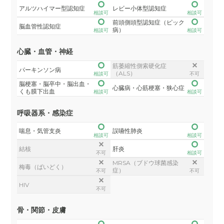
アルツハイマー型認知症
レビー小体型認知症
相談可
相談可
前頭側頭型認知症（ピック
脳血管性認知症
病）
相談可
相談可
心臓・血管・神経
筋萎縮性側索硬化症
パーキンソン病
（ALS）
相談可
不可
脳梗塞・脳卒中・脳出血・
心臓病・心筋梗塞・狭心症
くも膜下出血
相談可
相談可
呼吸器系・感染症
喘息・気管支炎
誤嚥性肺炎
相談可
相談可
結核
肝炎
不可
相談可
MRSA（ブドウ球菌感染
梅毒（ばいどく）
症）
不可
不可
HIV
不可
骨・関節・皮膚