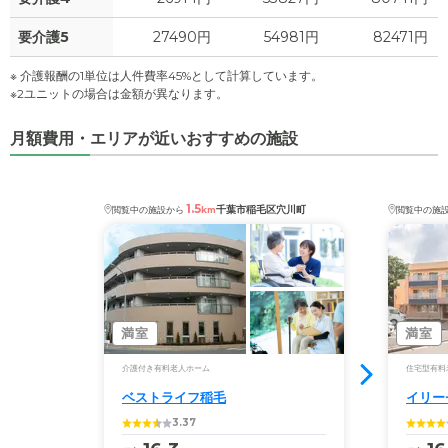
要介護5
27490円
54981円
82471円
※ 介護報酬の1単位は人件費率45%として計算しています。
※2ユニットの場合は金額が異なります。
月額費用・エリアが近いおすすめの施設
1.5
千葉市稲毛区穴川町
閲覧中の施設から
km
閲覧中の施
満室
満室
介護付き有料老人ホーム
住宅型有料
ベストライフ稲毛
イリー
3.37