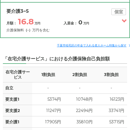
要介護3~5
個室
16.8
0
月額：
入居金：
万円
万円
介護保険料
（-）
万円を含む
その他費用
月額費用
入居金
補足情報
千葉市稲毛区の年金で入れる老人ホーム特集から探す
「在宅介護サービス」における介護保険自己負担額
16.8
月額費用
?
万円
在宅介護サー
1割負担
2割負担
3割負担
7.4
家賃
ビス
万円
自立
-
-
-
3.3
管理費
?
万円
要支援1
5374円
10748円
16123円
6.1
食費
?
万円
要支援2
11247円
22494円
33741円
0
水道・光熱費
万円
要介護1
17905円
35810円
53715円