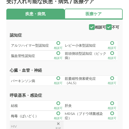
受け入れ可能な疾患・病気 / 医療ケア
疾患・病気
医療ケア
相談可
不可
認知症
アルツハイマー型認知症
レビー小体型認知症
相談可
相談可
前頭側頭型認知症（ピック
脳血管性認知症
病）
相談可
相談可
心臓・血管・神経
筋萎縮性側索硬化症
パーキンソン病
（ALS）
相談可
相談可
呼吸器系・感染症
結核
肝炎
相談可
相談可
MRSA（ブドウ球菌感染
梅毒（ばいどく）
症）
相談可
相談可
HIV
不可