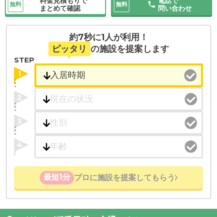
料金見積もりで
電話で
無料
無料
まとめて確認
問い合わせ
約7秒に1人が利用！
ピッタリ
の施設を提案します
STEP
1
2
3
4
最短1分
プロに施設を提案してもらう