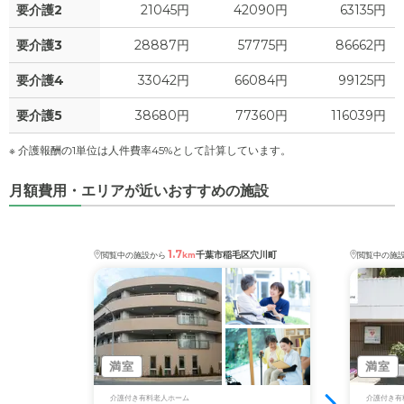
0
上乗せ介護費
?
万円
要介護2
21045円
42090円
63135円
0
要介護3
28887円
57775円
86662円
その他
万円
要介護4
33042円
66084円
99125円
-
介護保険料
万円
要介護5
38680円
77360円
116039円
※ 介護報酬の1単位は人件費率45%として計算しています。
月額費用・エリアが近いおすすめの施設
1.7
千葉市稲毛区穴川町
閲覧中の施設から
km
閲覧中の施
満室
満室
介護付き有料老人ホーム
介護付き有