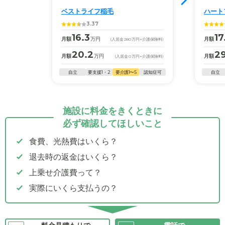
ベストライフ稲毛
ハート
3.37
16.3
17
月額
万円
月額
(入居金
280
万円
+介護保険料)
20.2
29
月額
万円
月額
(入居金
0
万円
+介護保険料)
自立
要支援1・2
要介護1〜5
認知症可
自立
施設に料金をきくときに
必ず確認してほしいこと
食費、光熱費はいくら？
退去時の返金はいくら？
上乗せ介護費って？
実際にいくら支払うの？