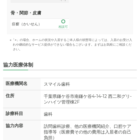
骨・関節・皮膚
疥癬（かいせん）
相談可
※「○」の場合、ホームの状況や入居するご本人様の状態等によっては、入居のお受け入
れや継続的なサービス提供ができない場合もございます。まずはお気軽にご相談くだ
さい。
協力医療体制
医療機関名
スマイル歯科
住所
千葉県鎌ケ谷市南鎌ケ谷4-14-12 西二和グリ-
ンハイツ管理棟2F
診療科目
歯科
協力内容
訪問歯科診療、他の医療機関紹介、口腔ケア
指導等（医療費その他の費用は入居者の自己
負担）