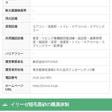
ス
耐火建築物基準
-
消火設備
-
居室設備
エアコン・洗面所・トイレ・ケアコール・スプリンク
ラー
共用施設設備
食堂・リビング兼機能回復訓練・談話室・健康管理
室・相談室・浴室・洗濯室・トイレ・ケアコール・ス
プリンクラー・駐車場
バリアフリー
-
運営事業者名
株式会社HITOWA
運営者所在地
東京都港区港南2‐15‐3 品川インターシティC棟
電話番号
043-241-1571
ホームページ
http://www.irs.jp
URL
イリーゼ稲毛黒砂の職員体制