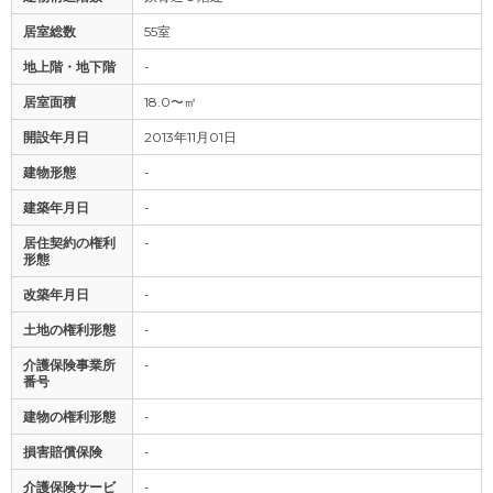
居室総数
55室
地上階・地下階
-
居室面積
18.0〜㎡
開設年月日
2013年11月01日
建物形態
-
建築年月日
-
居住契約の権利
-
形態
改築年月日
-
土地の権利形態
-
介護保険事業所
-
番号
建物の権利形態
-
損害賠償保険
-
介護保険サービ
-