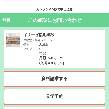
カンタン60秒で申し込み
この施設にお問い合わせ
無料
イリーゼ稲毛黒砂
住宅型有料老人ホーム
標準
入居金
-
プラン
0
プラン
月額
16.8
〜
万円
(入居金
0
〜)
万円
資料請求する
見学予約