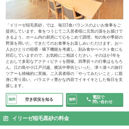
「イリーゼ稲毛黒砂」では、毎日3食バランスのよいお食事をご
提供しています。食をつうじてご入居者様に元気の源をお届けで
きるよう、ホーム内の厨房にて心をこめて調理。旬の魚や季節の
野菜を用いた、できたてのお食事をお楽しみいただけます。お一
人おひとりの咀嚼・嚥下機能を考慮し、刻み食やペースト食にも
対応していますので、お気軽にご相談ください。そのほか1年を
とおして多彩なアクティビティを開催。四季折々の行事はもちろ
ん、江の島や小江戸川越、横浜中華街といった、津々浦々の旅行
ツアーも積極的に実施。ご入居者様の「やってみたいこと」に親
身に寄り添い、バラエティ豊かな内容でイキイキとした毎日を支
援します。
電話で
空き状況を知る
無料
無料
問い合わせ
イリーゼ稲毛黒砂の料金