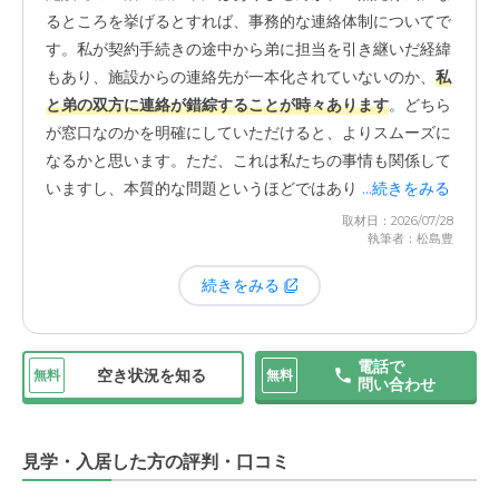
が、こちらの施設は、施設独自のレクリエーションはそれ
るところを挙げるとすれば、事務的な連絡体制についてで
ほど多くないようです。その代わり、イリーゼ全体でオン
す。私が契約手続きの途中から弟に担当を引き継いだ経緯
ラインのコンサートなどを実施していると聞いています。
もあり、施設からの連絡先が一本化されていないのか、
私
派手さはありませんが、かえって
静かに過ごしたい叔母に
と弟の双方に連絡が錯綜することが時々あります
。どちら
は合っている
のかもしれません。
が窓口なのかを明確にしていただけると、よりスムーズに
なるかと思います。ただ、これは私たちの事情も関係して
いますし、本質的な問題というほどではありません。
...続きをみる
取材日：2026/07/28
執筆者：松島豊
続きをみる
電話で
空き状況を知る
無料
無料
問い合わせ
見学・入居した方の評判・口コミ