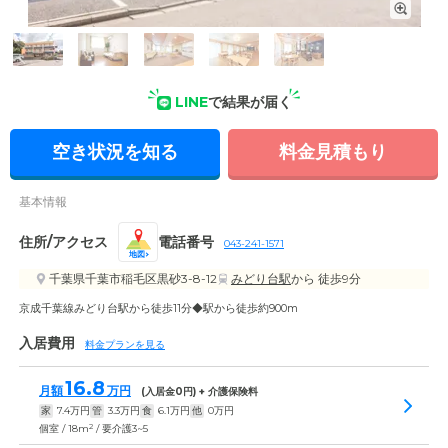
外観: ベージュとグレーの落ち着いた外観です。3階建ての建物
で居室数は55室。全室個室となっています。
LINE
で結果が届く
空き状況を知る
料金見積もり
基本情報
住所/アクセス
電話番号
043-241-1571
地図
千葉県千葉市稲毛区黒砂3-8-12
みどり台駅
から 徒歩9分
京成千葉線みどり台駅から徒歩11分◆駅から徒歩約900m
入居費用
料金プランを見る
16.8
月額
万円
(入居金
0
円) + 介護保険料
家
7.4
万円
管
3.3
万円
食
6.1
万円
他
0
万円
2
個室 / 18m
/ 要介護3~5