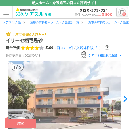
老人ホーム・介護施設の口コミ評判サイト
0120-579-721
掲載施設5万件超
0
受付 10:00〜19:00
土日祝OK
ケアスル 介護
千葉県の有料老人ホーム・介護施設一覧
千葉市の有料老人ホーム・介護施
千葉市稲毛区 人気 No.1
イリーゼ稲毛黒砂
総合評価
3.69
（
口コミ
9
件
/
入居体験談
1
件
）
?
最終更新日：2026/07/18
ケアマネ相談員の解説
1
/
5
1
/
5
満室