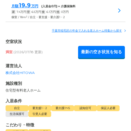
19.9
月額
万円
(入居金
0
円) + 介護保険料
家
7.4
万円
管
6.5
万円
食
6.1
万円
他
0
万円
2
個室 / 18m
/ 自立・要支援・要介護1・2
千葉市稲毛区の年金で入れる老人ホーム特集から探す
空室状況
最新の空き状況を知る
満室
(2026/07/18 更新)
運営法人
株式会社HITOWA
施設種別
住宅型有料老人ホーム
入居条件
自立
要支援1・2
要介護1〜5
認知症可
保証人必要
生活保護可
引受人必要
こだわり・特徴