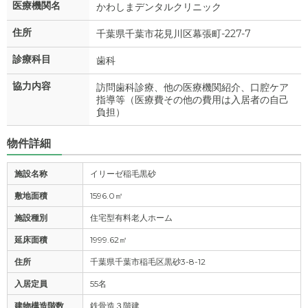
医療機関名
かわしまデンタルクリニック
住所
千葉県千葉市花見川区幕張町-227-7
診療科目
歯科
協力内容
訪問歯科診療、他の医療機関紹介、口腔ケア
指導等（医療費その他の費用は入居者の自己
負担）
物件詳細
施設名称
イリーゼ稲毛黒砂
敷地面積
1596.0㎡
施設種別
住宅型有料老人ホーム
延床面積
1999.62㎡
住所
千葉県千葉市稲毛区黒砂3-8-12
入居定員
55名
建物構造階数
鉄骨造３階建