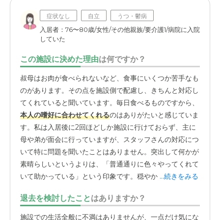
症状なし
自立
うつ・鬱病
入居者：76〜80歳/女性/その他親族/要介護1/病院に入院
していた
この施設に決めた理由
は何ですか？
叔母はお肉が食べられないなど、食事にいくつか苦手なも
のがあります。その点を施設側で配慮し、きちんと対応し
てくれていると聞いています。毎日食べるものですから、
本人の嗜好に合わせてくれる
のはありがたいと感じていま
す。私は入居後に2回ほどしか施設に行けておらず、主に
母や弟が面会に行っていますが、スタッフさんの対応につ
いて特に問題を聞いたことはありません。突出して何かが
素晴らしいというよりは、「普通通りに色々やってくれて
いて助かっている」という印象です。穏やかに日々を過ご
...続きをみる
せているのは、
スタッフの皆さんが安定したケアを提供し
退去を検討したこと
はありますか？
てくれている
からだと思います。見学した系列の別の施設
では、施設長さんが積極的でイベントも多い印象でした
施設での生活全般に不満はありませんが、一点だけ気にな