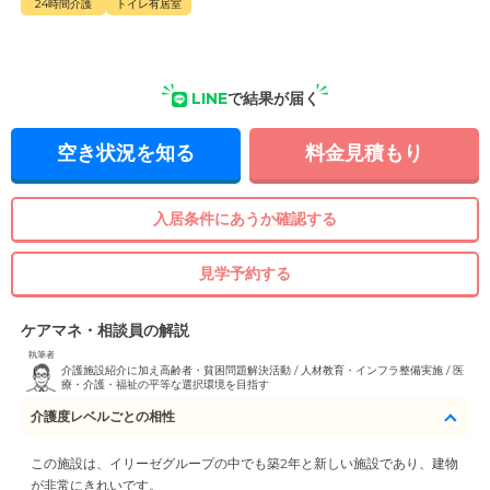
24時間介護
トイレ有居室
LINE
で結果が届く
空き状況を知る
料金見積もり
入居条件にあうか確認する
見学予約する
ケアマネ・相談員の解説
執筆者
介護施設紹介に加え高齢者・貧困問題解決活動 / 人材教育・インフラ整備実施 / 医
療・介護・福祉の平等な選択環境を目指す
介護度レベルごとの相性
この施設は、イリーゼグループの中でも築2年と新しい施設であり、建物
が非常にきれいです。