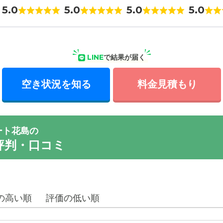
5.0
5.0
5.0
5.0
LINE
で結果が届く
空き状況を知る
料金見積もり
ート花島の
評判・口コミ
の高い順
評価の低い順