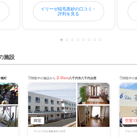
・
イリーゼ稲毛黒砂の口コミ・
評判を見る
の施設
2.0
km
千種町
閲覧中の施設から
八千代市八千代台西
閲覧中の
満室
空室1
サービス付き高齢者向け住宅
グループ