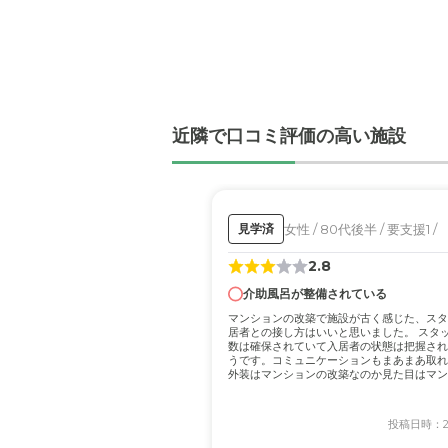
介護医療サービスについ
薬の管理や、怪我の心配が
伝わってきました。
近隣環境や交通アクセス
近隣で口コミ評価の高い施設
すぐ近くに公園があり、小
えるので、良い環境だと感
料金費用について
女性 / 80代後半 / 要支援1 /
見学済
グループホームは、きめ細
は仕方がないかなと思いま
2.8
介助風呂が整備されている
マンションの改築で施設が古く感じた、スタ
居者との接し方はいいと思いました。 スタ
数は確保されていて入居者の状態は把握され
うです。コミュニケーションもまあまあ取れ
外装はマンションの改築なのか見た目はマン
な...
投稿日時：202