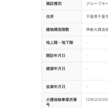
施設種別
グループホ
住所
千葉県千葉市
建物構造階数
準耐火構造物
地上階・地下階
-
開設年月日
-
建築年月日
-
改築年月日
-
介護保険事業所番
129020019
号