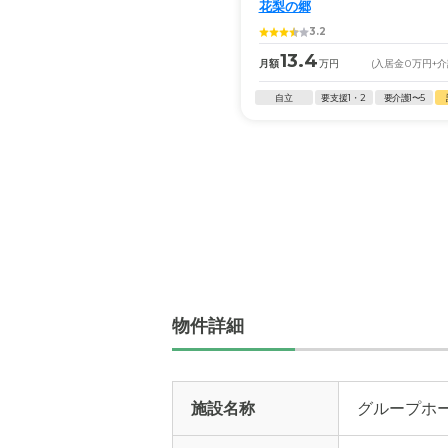
花梨の郷
3.2
13.4
月額
万円
(入居金
0
万円
+
自立
要支援1・2
要介護1〜5
物件詳細
施設名称
グループホ