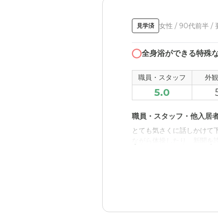
女性 / 90代前半 /
見学済
全身浴ができる特殊
職員・スタッフ
外
5.0
職員・スタッフ・他入居
とても気さくに話しかけて
ながら体操したり、新聞を
外観・内装・居室・設備
新しいグループホームで、
た快適な感じでした。とて
お湯に浸かれるシステムが