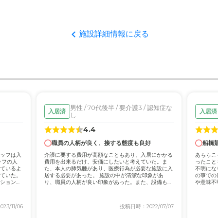
て
ある方にもフォローしていらっしゃり、様々に事故のないよう管理され
施設詳細情報に戻る
について
学校もあって自然を楽しめたり、子供たちの声が聞こえるのは活気があ
じました。
男性 / 70代後半 / 要介護3 / 認知症な
入居済
入居済
かいお世話をして下さったり、自宅ではできない手厚いフォローもある
し
した。
4.4
職員の人柄が良く、接する態度も良好
船橋
ッフは入
介護に要する費用が高額なこともあり、入居にかかる
あちらこ
ッフの人
費用を出来るだけ、安価にしたいと考えていた。ま
ったこと
ているよ
た、本人の肺気腫があり、医療行為が必要な施設に入
不明にな
ていた。
居する必要があった。 施設の中が清潔な印象があ
の事での
ション的
り、職員の人柄が良い印象があった。また、設備も充
や意味不
実してい...
する...
3/11/06
投稿日時：2022/07/07