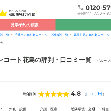
0120-57
ケアスル 介護は
受付時間 10:00〜19:
掲載施設5万件超
見学予約の相談
施設一覧
千葉市の有料老人ホーム・介護施設一覧
花見川区の有料老人ホーム
評判
ンコート花島の評判・口コミ一覧
グループ
4.8
（
口コミ
1
件
）
総合評価
フ
外観・設備
介護・医療
近隣環境・交通
料金