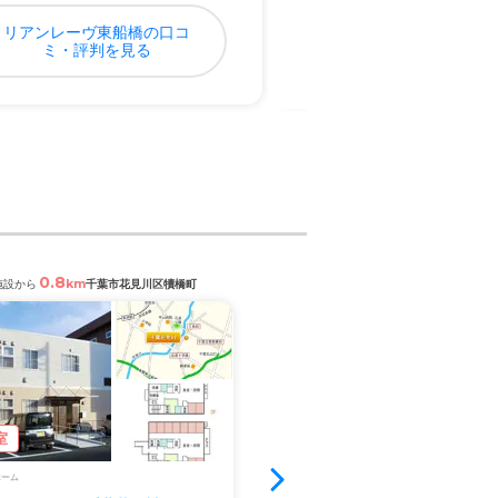
リアンレーヴ東船橋の口コ
SOMPOケア そんぽ
ミ・評判を見る
日ヶ丘の口コミ・評判
0.8
0.9
km
km
施設から
千葉市花見川区犢橋町
閲覧中の施設から
千葉市花見川区
室
空室1室
ホーム
サービス付き高齢者向け住宅