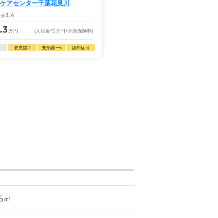
ケアセンター千葉花見川
サービス付き高齢者住宅にじの
3.4
.3
16.2
万円
(入居金
15
万円
+介護保険料)
月額
万円
(入居金
13
万円
+
要支援2
要介護1〜5
認知症可
自立
要支援1・2
要介護1〜5
15㎡