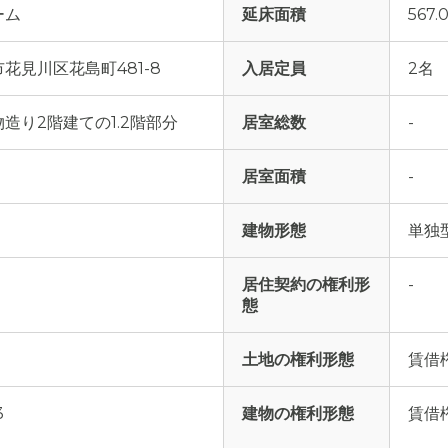
ーム
延床面積
567.
花見川区花島町481-8
入居定員
2名
造り2階建ての1.2階部分
居室総数
-
居室面積
-
建物形態
単独
居住契約の権利形
-
態
土地の権利形態
賃借
3
建物の権利形態
賃借