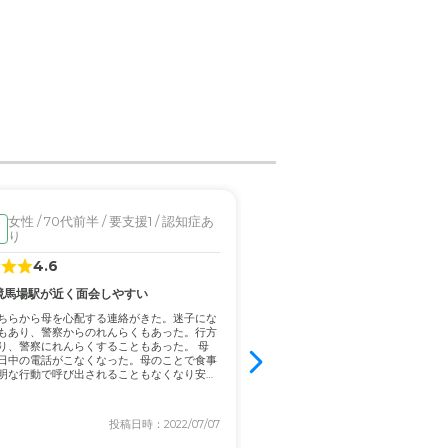
ていて、任せて安心な感じが
って刺激があり、元気がもら
女性 / 70代前半 / 要支援1 / 認知症あ
女性 / 90代前半 / 要介
入居済
ので、多少お値段がかかるの
り
4.6
3.0
競馬場駅が近く面会しやすい
日中看護師常駐で医師連携対応
庭の除草が年に数回しか行われ
ちらから母を心配する連絡がきた。迷子にな
もあり、警察からのれんらくもあった。行方
家族としては、嚥下訓練を含めてリ
り、警察にれんらくすることもあった。 母
行ってくれる事を希望していたが、要
日中の電話がこなくなった。母のことで食事
為、積極的に実施してくれる施設がな
明な行動で呼び出されることもなくなり安心
設だけが、リハビリを積極的にやっ
間だったが、口から食事をすること
った。...
投稿日時：2022/07/07
投稿日