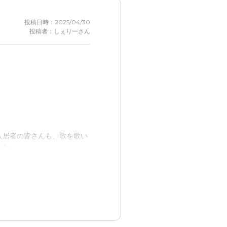
投稿日時：2025/04/30
投稿者：しぇりーさん
入居者の皆さんも、歌を歌い
した。
室温も入居者の皆様に合わせ
ない、足が不自由でも全身が