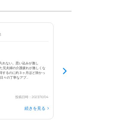
3
女性 / 80代後半 / 要支援1
見学済
5.0
以前の社宅をリフォーム済で綺麗
入れない。思い込みが激し
施設長さんのわかりやすく詳しい説明や、母に
いた兄夫婦の介護疲れが激しくな
良く聞いていただきとても好感がもてました。 
得するのに約３ヶ月ほど掛かっ
か社宅を見事なまでのリノベーション、リフォ
々の丁寧なアプ...
す。 入居されている方々の表情が穏やかで、安心し
投稿日時：2023/10/04
続きを見る