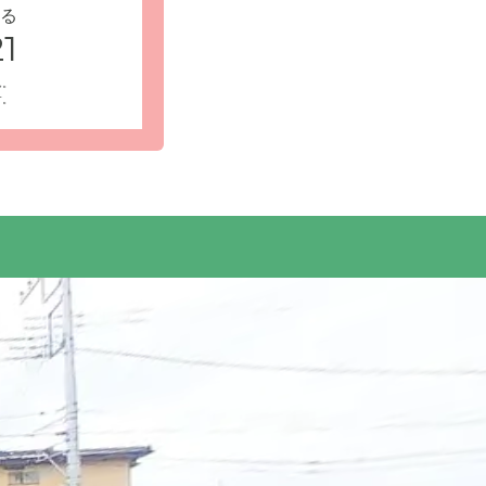
る
1
ん。
す。
駅よりバス
受付・エントランスの写真