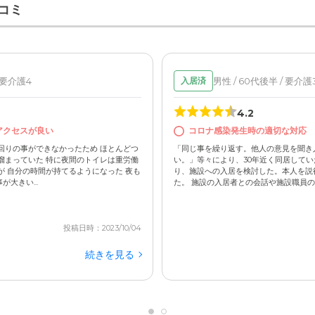
コミ
/ 要介護4
男性 / 60代後半 / 要介護
入居済
4.2
アクセスが良い
コロナ感染発生時の適切な対応
回りの事ができなかったため ほとんどつ
「同じ事を繰り返す。他人の意見を聞き
溜まっていた 特に夜間のトイレは重労働
い。」等々により、30年近く同居して
が 自分の時間が持てるようになった 夜も
り、施設への入居を検討した。本人を説
大きい...
た。 施設の入居者との会話や施設職員の日
投稿日時：2023/10/04
続きを見る