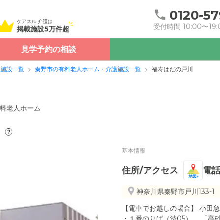
0120-57
ケアスル 介護は
受付時間 10:00〜19:
掲載施設5万件超
見学予約の相談
護施設一覧
秦野市の有料老人ホーム・介護施設一覧
福寿はだの戸川
料老人ホーム
）
?
基本情報
住所/アクセス
電
地図
神奈川県秦野市戸川133-1
【電車でお越しの場合】 小田急
・１番のりば（渋05） 「高