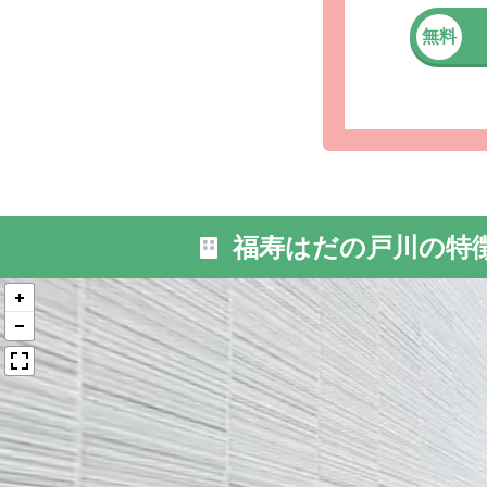
無料
外観: 当
で30分。
福寿はだの戸川の特