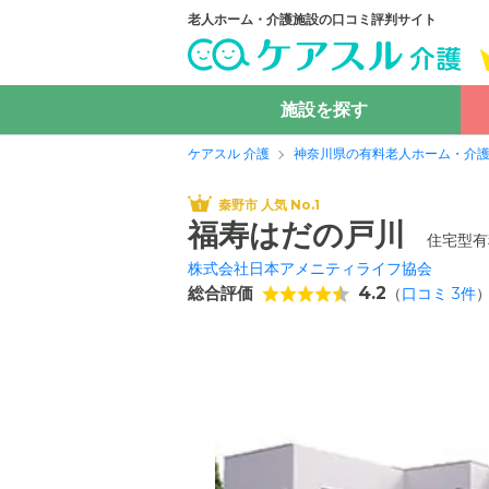
老人ホーム・介護施設の口コミ評判サイト
施設を探す
ケアスル 介護
神奈川県の有料老人ホーム・介
秦野市 人気 No.1
福寿はだの戸川
住宅型有
株式会社日本アメニティライフ協会
総合評価
4.2
（
口コミ
3
件