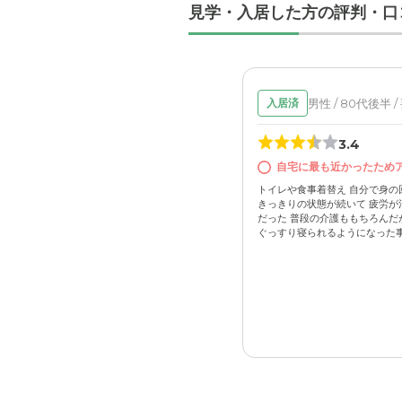
見学・入居した方の評判・口
男性 / 80代後半 
入居済
3.4
自宅に最も近かったため
トイレや食事着替え 自分で身の
きっきりの状態が続いて 疲労が
だった 普段の介護ももちろんだ
ぐっすり寝られるようになった事が