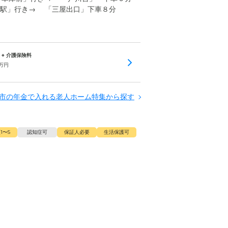
野駅」行き→ 「三屋出口」下車８分
) + 介護保険料
万円
市の年金で入れる老人ホーム特集から探す
1〜5
認知症可
保証人必要
生活保護可