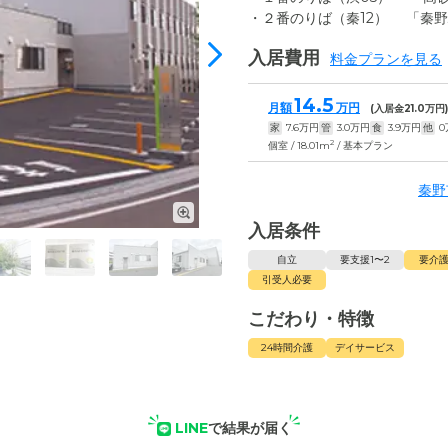
・２番のりば（秦12） 「秦
入居費用
料金プランを見る
14.5
月額
万円
(入居金
21.0
万円
家
7.6
万円
管
3.0
万円
食
3.9
万円
他
0
2
個室 / 18.01m
/ 基本プラン
秦野
入居条件
自立
要支援1〜2
要介護
引受人必要
こだわり・特徴
24時間介護
デイサービス
LINE
で結果が届く