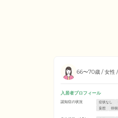
66〜70歳 / 女性 
入居者プロフィール
認知症の状況
症状なし
妄想
徘徊