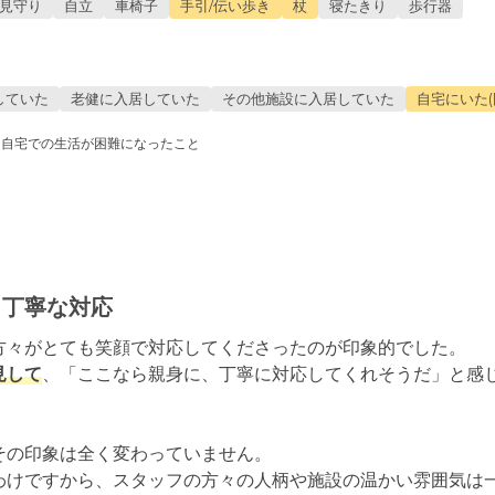
見守り
自立
車椅子
手引/伝い歩き
杖
寝たきり
歩行器
していた
老健に入居していた
その他施設に入居していた
自宅にいた(
し自宅での生活が困難になったこと
と丁寧な対応
見して
、「ここなら親身に、丁寧に対応してくれそうだ」と感
の印象は全く変わっていません。

わけですから、スタッフの方々の人柄や施設の温かい雰囲気は