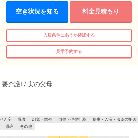
空き状況を知る
料金見積もり
入居条件にあうか確認する
見学予約する
/ 要介護1 / 実の父母
せん妄
異食
幻覚・錯視
自傷・他傷行為
食事・入浴・服薬の拒否
暴言
その他