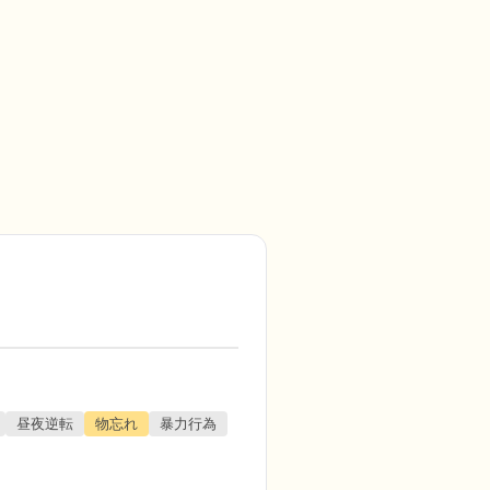
昼夜逆転
物忘れ
暴力行為