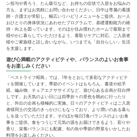
ン投与や胃ろう、たん吸引など、お持ちの症状で入居をお悩みの
方も、まずはお気軽にお問い合わせください。日中は専属の看護
師・介護士が常駐し、幅広いリハビリメニューをご提供。お一人
おひとりの身体状況にあわせたプログラムで、基礎運動能力の維
持・向上を図っています。そのほか住み慣れたホームで最期まで
穏やかに暮らしていただけるよう、看取りケアに対応。ご入居者
様やご家族様と話し合いながら、いつまでも「自分らしい」生活
を支援します。
遊び心満載のアクティビティや、バランスのよいお食事
をお楽しみください
「ベストライフ昭島」では、1年をとおして多彩なアクティビテ
ィを開催しています。季節のイベントはもちろん、書道や絵手
紙、編み物、チェアエクササイズなど、遊び心ある企画が目白押
しです。お天気のよい日には四季折々の景色を眺めに行ったり
と、外出の企画も積極的に実施。日々のアクティビティはご入居
者様同士の交流のきっかけにもなっており、より潤いのある暮ら
しを送っていただけます。そのほか毎日3食バランスのよいお食
事をご提供。食をつうじて元気の源をお届けできるよう、彩りや
香り、栄養バランスにも配慮。旬の魚や季節の野菜をいかしたお
料理をお楽しみください。