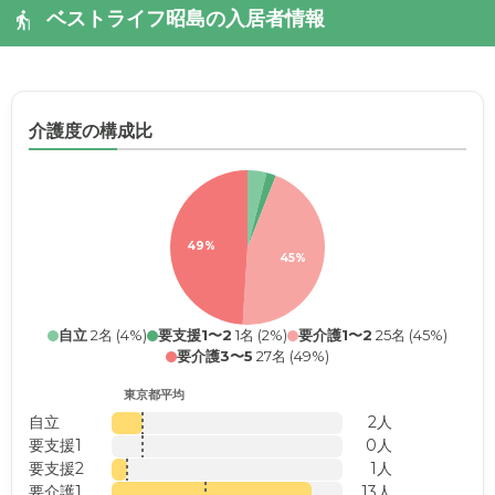
ベストライフ昭島の入居者情報
介護度の構成比
49%
45%
自立
2名 (4%)
要支援1〜2
1名 (2%)
要介護1〜2
25名 (45%)
要介護3〜5
27名 (49%)
東京都平均
自立
2人
要支援1
0人
要支援2
1人
要介護1
13人