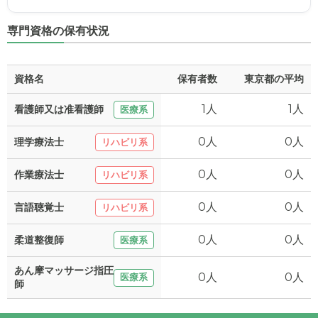
専門資格の保有状況
資格名
保有者数
東京都の平均
1人
1人
看護師又は准看護師
医療系
0人
0人
理学療法士
リハビリ系
0人
0人
作業療法士
リハビリ系
0人
0人
言語聴覚士
リハビリ系
0人
0人
柔道整復師
医療系
あん摩マッサージ指圧
0人
0人
医療系
師