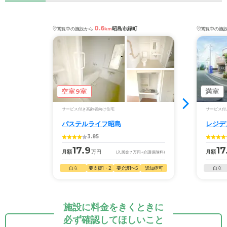
0.6
昭島市緑町
閲覧中の施設から
km
閲覧中の施
空室9室
満室
サービス付き高齢者向け住宅
サービス付
パステルライフ昭島
レジデ
3.85
17.9
17
月額
万円
月額
(入居金
7
万円
+介護保険料)
自立
要支援1・2
要介護1〜5
認知症可
自立
施設に料金をきくときに
必ず確認してほしいこと