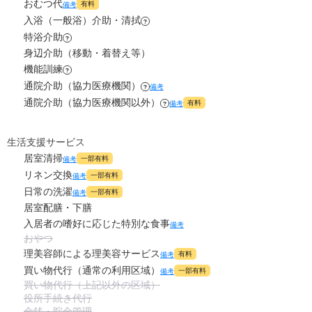
?
おむつ代
万円
有料
備考
入浴（一般浴）介助・清拭
?
2.2
食費
?
万円
特浴介助
?
身辺介助（移動・着替え等）
0
水道・光熱費
機能訓練
万円
?
通院介助（協力医療機関）
備考
?
0
上乗せ介護費
?
万円
通院介助（協力医療機関以外）
有料
備考
?
0
その他
万円
生活支援サービス
居室清掃
一部有料
備考
-
介護保険料
万円
リネン交換
一部有料
備考
日常の洗濯
一部有料
備考
居室配膳・下膳
入居者の嗜好に応じた特別な食事
備考
おやつ
理美容師による理美容サービス
有料
備考
買い物代行（通常の利用区域）
一部有料
備考
買い物代行（上記以外の区域）
役所手続き代行
金銭・貯金管理