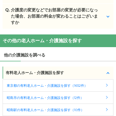
(回答者: 施設担当者,回答日: 2024/02/26)
Q.
基本的にはございませんが、お身体状況の変化によ
介護度の変更などでお部屋の変更が必要になっ
りそのお部屋での介護が不可能と事業者が判断した
た場合、お部屋の料金が変わることはございま
場合、一定の観察期間を設け、医師の意見を聴いた
すか
うえで、ご入居者様および身元引受人様の同意のも
と、住み替えていただく場合があります。
追加費用は発生しません。
その他の老人ホーム・介護施設を探す
ご入居様のご要望によりお部屋を変更する場合は、
(回答者: 施設担当者,回答日: 2024/02/26)
費用が発生します。
他の介護施設を調べる
(回答者: 施設担当者,回答日: 2024/02/26)
有料老人ホーム・介護施設を探す
東京都の有料老人ホーム・介護施設を探す（1652件）
昭島市の有料老人ホーム・介護施設を探す（12件）
昭島駅の有料老人ホーム・介護施設を探す（10件）