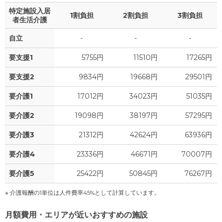
特定施設入居
1割負担
2割負担
3割負担
者生活介護
自立
-
-
-
要支援1
5755円
11510円
17265円
要支援2
9834円
19668円
29501円
要介護1
17012円
34023円
51035円
要介護2
19098円
38197円
57295円
要介護3
21312円
42624円
63936円
要介護4
23336円
46671円
70007円
要介護5
25422円
50845円
76267円
※ 介護報酬の1単位は人件費率45%として計算しています。
月額費用・エリアが近いおすすめの施設