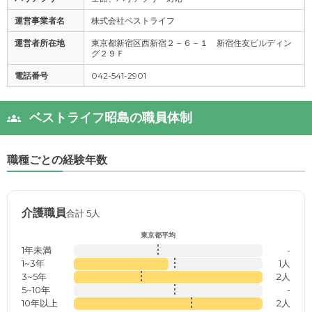
運営事業者名
株式会社ベストライフ
運営者所在地
東京都新宿区西新宿２－６－１ 新宿住友ビルディン
グ２９Ｆ
電話番号
042-541-2901
ベストライフ昭島の職員体制
職種ごとの経験年数
介護職員
合計 5人
東京都平均
1年未満
-
1~3年
1人
3~5年
2人
5~10年
-
10年以上
2人