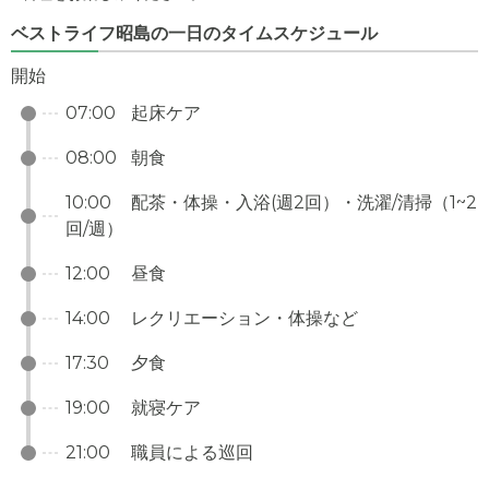
ベストライフ昭島の一日のタイムスケジュール
開始
07:00
起床ケア
08:00
朝食
10:00
配茶・体操・入浴(週2回）・洗濯/清掃（1~2
回/週）
12:00
昼食
14:00
レクリエーション・体操など
17:30
夕食
19:00
就寝ケア
21:00
職員による巡回