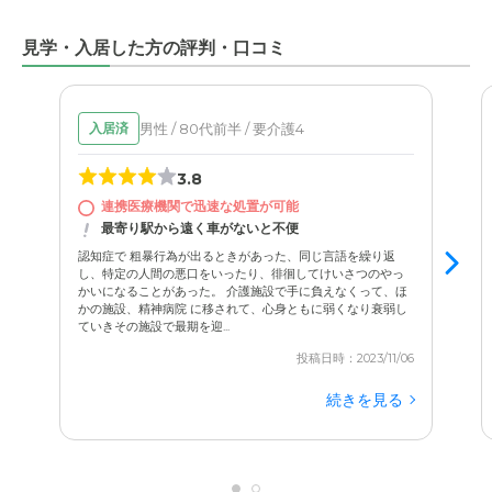
見学・入居した方の評判・口コミ
男性 / 80代前半 / 要介護4
入居済
3.8
連携医療機関で迅速な処置が可能
最寄り駅から遠く車がないと不便
認知症で 粗暴行為が出るときがあった、同じ言語を繰り返
し、特定の人間の悪口をいったり、徘徊してけいさつのやっ
かいになることがあった。 介護施設で手に負えなくって、ほ
かの施設、精神病院 に移されて、心身ともに弱くなり衰弱し
ていきその施設で最期を迎...
投稿日時：2023/11/06
続きを見る