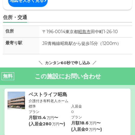
地図を大きく見る
住所・交通
住所
〒196-0014東京都
昭島市
田中町1-26-10
最寄り駅
JR青梅線昭島駅から徒歩15分（1200m）
カンタン60秒で申し込み
この施設にお問い合わせ
無料
ベストライフ昭島
介護付き有料老人ホーム
標準
入居金
プラン
0
月額
15.4
〜
プラン
万円
月額
18.6
〜
万円
(入居金
280
〜)
万円
(入居金
0
〜)
万円