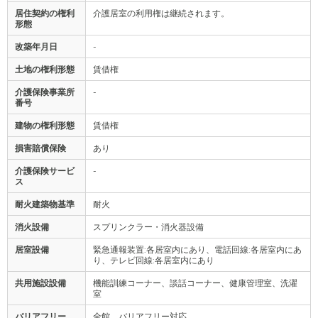
居住契約の権利
介護居室の利用権は継続されます。
形態
改築年月日
-
土地の権利形態
賃借権
介護保険事業所
-
番号
建物の権利形態
賃借権
損害賠償保険
あり
介護保険サービ
-
ス
耐火建築物基準
耐火
消火設備
スプリンクラー・消火器設備
居室設備
緊急通報装置:各居室内にあり、電話回線:各居室内にあ
り、テレビ回線:各居室内にあり
共用施設設備
機能訓練コーナー、談話コーナー、健康管理室、洗濯
室
バリアフリー
全館、バリアフリー対応