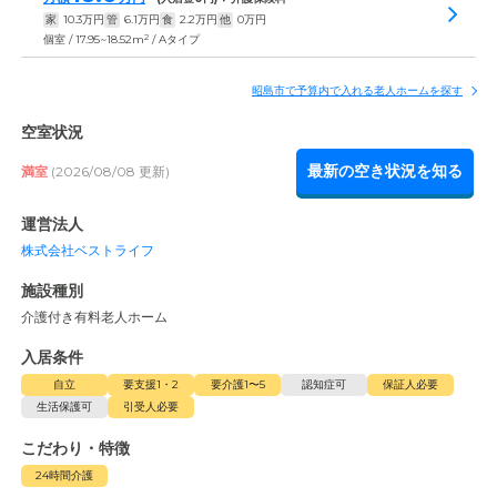
家
10.3
万円
管
6.1
万円
食
2.2
万円
他
0
万円
2
個室 / 17.95~18.52m
/ Aタイプ
昭島市で予算内で入れる老人ホームを探す
空室状況
最新の空き状況を知る
満室
(2026/08/08 更新)
運営法人
株式会社ベストライフ
施設種別
介護付き有料老人ホーム
入居条件
自立
要支援1・2
要介護1〜5
認知症可
保証人必要
生活保護可
引受人必要
こだわり・特徴
24時間介護