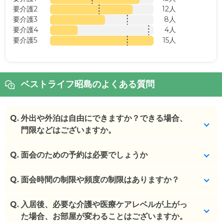
要介護2
12人
要介護3
8人
要介護4
4人
要介護5
15人
ベストライフ昭島のよくある質問
Q.
外出や外泊は自由にできますか？できる場合、
門限などはございますか。
Q.
お散歩、お買い物、外食等、原則、外出・外泊に制
面会のための予約は必要でしょうか
限はありません。
9:00～18:00の事務所稼働時間外の対応は、時間を
Q.
予約不要です。
面会時間の制限や頻度の制限はありますか？
要する場合があります。
(回答者: 施設担当者,回答日: 2024/02/26)
Q.
特に制限はありませんが、9:00～18:00の時間内で
入居後、必要な介護や医療ケアレベルが上がっ
(回答者: 施設担当者,回答日: 2024/02/26)
お願いしております。
た場合、お部屋が変わることはございますか。