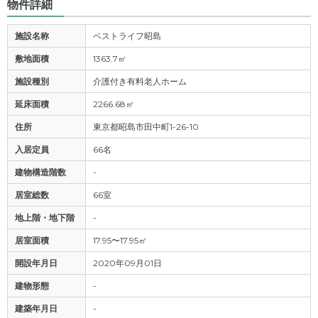
物件詳細
施設名称
ベストライフ昭島
敷地面積
1363.7㎡
施設種別
介護付き有料老人ホーム
延床面積
2266.68㎡
住所
東京都昭島市田中町1-26-10
入居定員
66名
建物構造階数
-
居室総数
66室
地上階・地下階
-
居室面積
17.95〜17.95㎡
開設年月日
2020年09月01日
建物形態
-
建築年月日
-