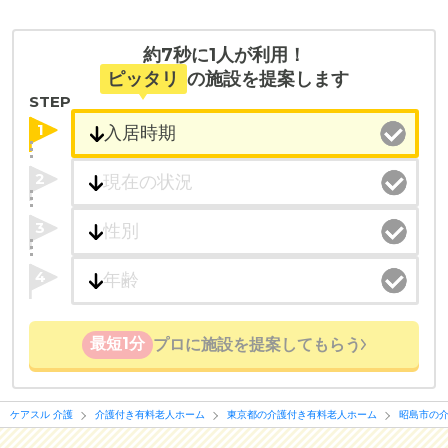
約7秒に1人が利用！
ピッタリ
の施設を提案します
STEP
1
2
3
4
最短1分
プロに施設を提案してもらう
ケアスル 介護
介護付き有料老人ホーム
東京都の介護付き有料老人ホーム
昭島市の