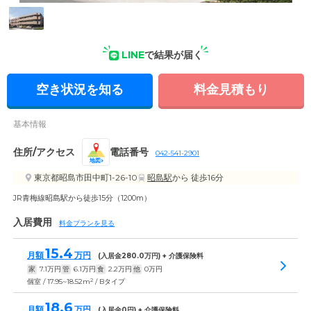
外観: 落ちつきのある外観。優れた安全性を備えた住まいとし
て、消防署より「優良防火対象物」に認定されています。
LINE
で結果が届く
空き状況を知る
料金見積もり
基本情報
住所/アクセス
電話番号
042-541-2901
地図
東京都昭島市田中町1-26-10
昭島駅
から 徒歩16分
JR青梅線昭島駅から徒歩15分（1200m）
入居費用
料金プランを見る
15.4
月額
万円
(入居金
280.0
万円) + 介護保険料
家
7.1
万円
管
6.1
万円
食
2.2
万円
他
0
万円
2
個室 / 17.95~18.52m
/ Bタイプ
18.6
月額
万円
(入居金
0
円) + 介護保険料