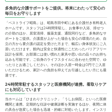
多角的な介護サポートをご提供。将来にわたって安心の
毎日をお守りします
「ベストライフ昭島」は、昭島市田中町にある介護付き有料老人
ホームです。スタッフは24時間常駐し、お食事や入浴、排せつ
の介助のほか、居室清掃、服薬支援、通院同行など、多角的なサ
ポートをご提供。介護度が上がった場合も安心の環境のため、自
立の方から要介護の認定を受けた方まで、幅広い身体状況にご入
居いただけます。館内は安全と快適性にこだわったバリアフリー
設計を採用。お部屋には使い慣れた家具や思い出の品々のお持ち
込みも可能です。ご自身のライフスタイルに合わせた空間で、ゆ
ったりとお過ごしください。そのほか入居一時金は0円でご入居
いただけるため、家計への負担を抑えてお引越ししたい方にも最
適です。
24時間常駐するスタッフと医療機関が連携。看取りケア
にも対応しています
当ホームは「ひまわりクリニック」「うしお病院」といった医療
機関と連携。定期的な往診や健康診断を実施するほか、夜間に体
の具合が急変した場合も迅速・的確に対処いたします。インスリ