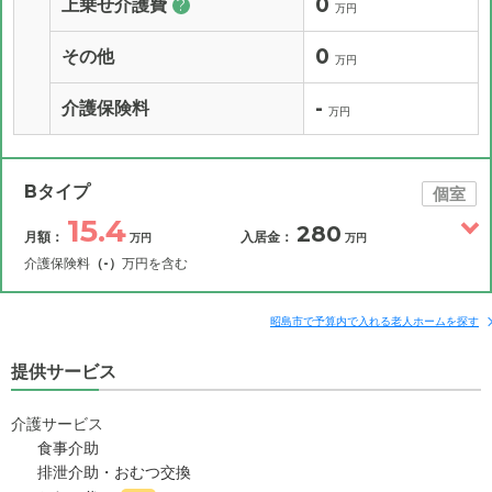
0
上乗せ介護費
?
万円
0
その他
万円
-
介護保険料
万円
Bタイプ
個室
15.4
280
月額：
入居金：
万円
万円
介護保険料
（-）
万円を含む
その他費用
月額費用
入居金
補足情報
昭島市で予算内で入れる老人ホームを探す
提供サービス
15.4
月額費用
?
万円
介護サービス
7.1
家賃
万円
食事介助
排泄介助・おむつ交換
6.1
管理費