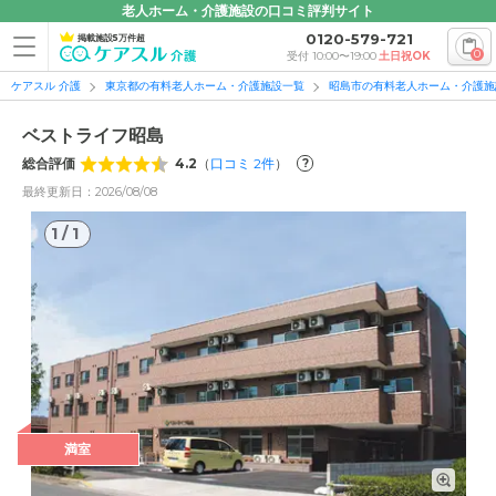
老人ホーム・介護施設の口コミ評判サイト
0120-579-721
掲載施設5万件超
0
受付 10:00〜19:00
土日祝OK
ケアスル 介護
東京都の有料老人ホーム・介護施設一覧
昭島市の有料老人ホーム・介護施
ベストライフ昭島
総合評価
4.2
（
口コミ
2
件
）
?
最終更新日：2026/08/08
1
/
1
1
/
1
満室