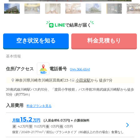
外観の写真
LINE
で結果が届く
空き状況を知る
料金見積もり
基本情報
住所/アクセス
電話番号
044-366-6541
地図
神奈川県川崎市川崎区田島町23-1
小田栄駅
から 徒歩7分
JR南武線川崎駅バス約10分、「渡田小学校前」バス停前JR南武線浜川崎駅から徒歩
10分（約775m）
入居費用
料金プランを見る
15.2
月額
万円
(入居金
816.0
万円) + 介護保険料
家
4.2
万円
管
11.0
万円
食
0
万円
他
0
万円
2
個室 / 20.69~21.77m
/ 前払いプランAタイプ（85歳以上の方の場合）食費なし