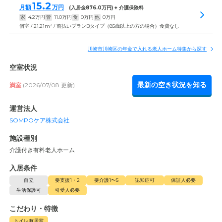
15.2
月額
万円
(入居金
876.0
万円) + 介護保険料
家
4.2
万円
管
11.0
万円
食
0
万円
他
0
万円
2
個室 / 21.21m
/ 前払いプランBタイプ（85歳以上の方の場合）食費なし
川崎市川崎区の年金で入れる老人ホーム特集から探す
空室状況
最新の空き状況を知る
満室
(2026/07/08 更新)
運営法人
SOMPOケア株式会社
施設種別
介護付き有料老人ホーム
入居条件
自立
要支援1・2
要介護1〜5
認知症可
保証人必要
生活保護可
引受人必要
こだわり・特徴
トイレ有居室