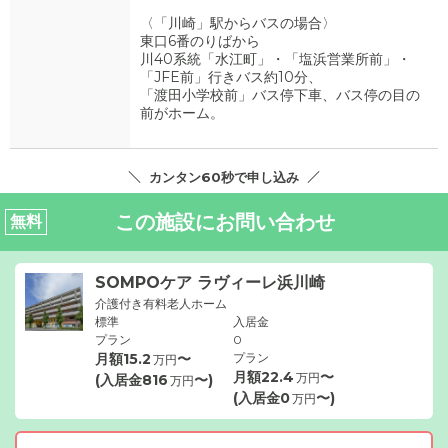
〈「川崎」駅からバスの場合〉
東口6番のりばから
川40系統「水江町」・「塩浜営業所前」・
「JFE前」行きバス約10分、
「渡田小学校前」バス停下車、バス停の目の
前がホーム。
カンタン60秒で申し込み
この施設にお問い合わせ
無料
SOMPOケア ラヴィーレ浜川崎
介護付き有料老人ホーム
標準
入居金
プラン
0
月額
15.2
〜
プラン
万円
月額
22.4
〜
万円
(入居金
816
〜)
万円
(入居金
0
〜)
万円