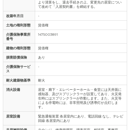
より清算をし、退去手続きの上、変更先の居室につい
て改めて「入居契約書」を締結する。
改築年月日
-
土地の権利形態
賃借権
介護保険事業所
1475003891
番号
建物の権利形態
賃借権
損害賠償保険
あり
介護保険サービ
-
ス
耐火建築物基準
耐火
消火設備
居室・廊下・エレベーターホール・食堂には天井面に
感知器、及びスプリンクラーが設置してあり、火災発
生時にはスプリンクラーが作動します。また、火災等
による停電時には、非常照明及び誘導灯が点灯しま
す。
居室設備
緊急通報装置:各居室内にあり、電話回線:なし、テレビ
回線:各居室内にあり
共用施設設備
ラウンジ、健康管理室、理美容室、相談室、事務室、