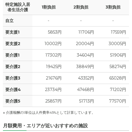
特定施設入居
1割負担
2割負担
3割負担
者生活介護
自立
-
-
-
要支援1
5853円
11706円
17559円
要支援2
10002円
20004円
30005円
要介護1
17302円
34604円
51906円
要介護2
19425円
38849円
58274円
要介護3
21676円
43352円
65028円
要介護4
23734円
47468円
71202円
要介護5
25857円
51713円
77570円
※ 介護報酬の1単位は人件費率45%として計算しています。
月額費用・エリアが近いおすすめの施設