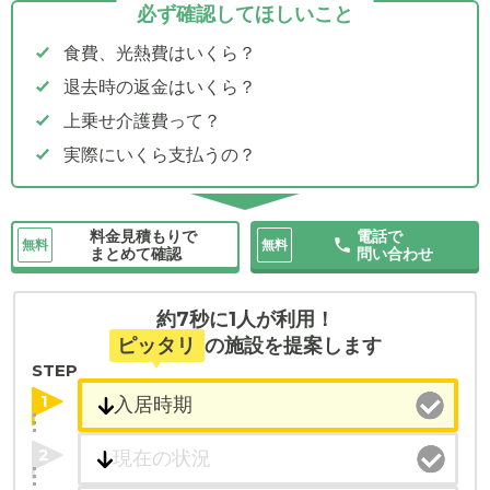
必ず確認してほしいこと
食費、光熱費はいくら？
退去時の返金はいくら？
上乗せ介護費って？
実際にいくら支払うの？
料金見積もりで
電話で
無料
無料
まとめて確認
問い合わせ
約7秒に1人が利用！
ピッタリ
の施設を提案します
STEP
1
2