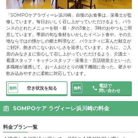
「SOMPOケアラヴィーレ浜川崎」自慢のお食事は、栄養士が監
修しています。毎日おいしく召し上がっていただけるよう、バラ
ンスのとれたメニューを朝・昼・夕の3食と、3時のおやつもご用
意しています。季節の旬な食材をいかしたイベント食や、その土
地ならではの懐かしの郷土料理など、バラエティに富んだ献立が
ご好評。飽きのこないおいしさを追求しています。さらに、ご入
居のみなさまに安心して召し上がっていただけるよう、介護士・
看護スタッフ・キッチンスタッフ・栄養士・言語聴覚士といった
多職種が連携して、お一人おひとりの嚥下機能に合った、硬さや
飲み込みやすさに柔軟に対応しています。
電話で
空き状況を知る
無料
無料
問い合わせ
SOMPOケア ラヴィーレ浜川崎の料金
料金プラン一覧