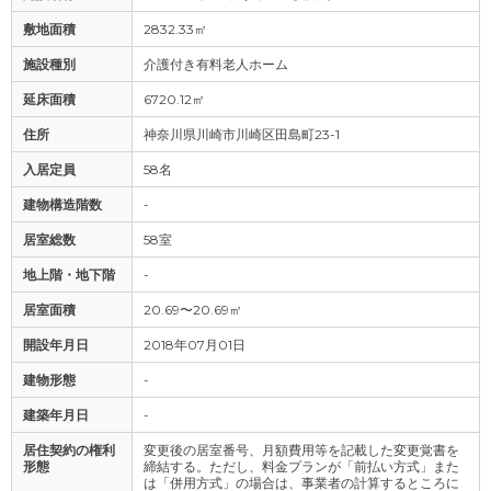
敷地面積
2832.33㎡
施設種別
介護付き有料老人ホーム
延床面積
6720.12㎡
住所
神奈川県川崎市川崎区田島町23-1
入居定員
58名
建物構造階数
-
居室総数
58室
地上階・地下階
-
居室面積
20.69〜20.69㎡
開設年月日
2018年07月01日
建物形態
-
建築年月日
-
居住契約の権利
変更後の居室番号、月額費用等を記載した変更覚書を
形態
締結する。ただし、料金プランが「前払い方式」また
は「併用方式」の場合は、事業者の計算するところに