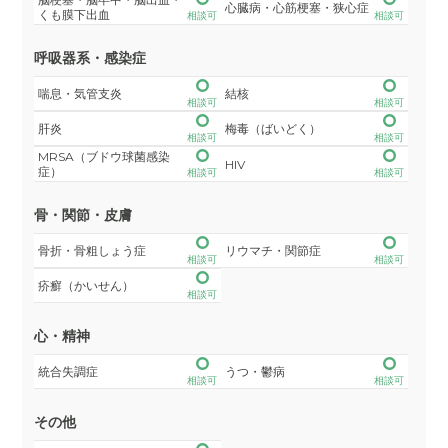
心臓病・心筋梗塞・狭心症
くも膜下出血
相談可
相談可
呼吸器系・感染症
喘息・気管支炎
結核
相談可
相談可
肝炎
梅毒（ばいどく）
相談可
相談可
MRSA（ブドウ球菌感染
HIV
症）
相談可
相談可
骨・関節・皮膚
骨折・骨粗しょう症
リウマチ・関節症
相談可
相談可
疥癬（かいせん）
相談可
心・精神
統合失調症
うつ・鬱病
相談可
相談可
その他