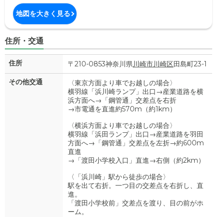
地図を大きく見る
住所・交通
住所
〒210-0853神奈川県
川崎市川崎区
田島町23-1
その他交通
〈東京方面より車でお越しの場合〉
横羽線「浜川崎ランプ」出口→産業道路を横
浜方面へ→「鋼管通」交差点を右折
→市電通を直進約570m（約1km）
〈横浜方面より車でお越しの場合〉
横羽線「浜田ランプ」出口→産業道路を羽田
方面へ→「鋼管通」交差点を左折→約600m
直進
→「渡田小学校入口」直進→右側（約2km）
〈「浜川崎」駅から徒歩の場合〉
駅を出て右折。一つ目の交差点を右折し、直
進。
「渡田小学校前」交差点を渡り、目の前がホ
ーム。