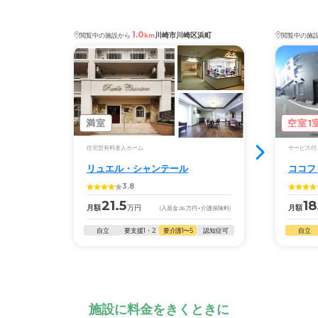
1.0
川崎市川崎区浜町
閲覧中の施設から
km
閲覧中の施
満室
空室1
住宅型有料老人ホーム
サービス付
リュエル・シャンテール
ココフ
3.8
21.5
18
月額
万円
月額
(入居金
26
万円
+介護保険料)
自立
要支援1・2
要介護1〜5
認知症可
自立
施設に料金をきくときに