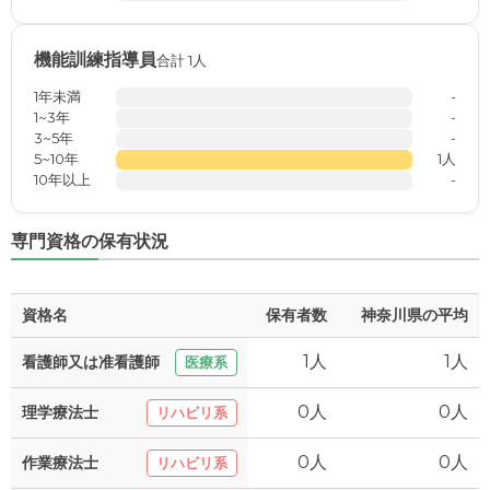
機能訓練指導員
合計 1人
1年未満
-
1~3年
-
3~5年
-
5~10年
1人
10年以上
-
専門資格の保有状況
資格名
保有者数
神奈川県の平均
1人
1人
看護師又は准看護師
医療系
0人
0人
理学療法士
リハビリ系
0人
0人
作業療法士
リハビリ系