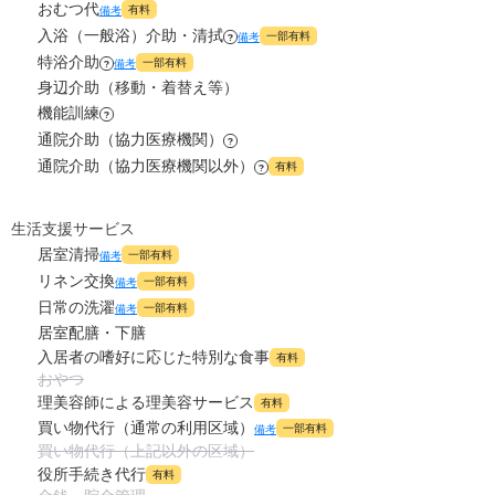
おむつ代
有料
備考
7.9
食費
?
万円
入浴（一般浴）介助・清拭
0
一部有料
その他
備考
?
万円
特浴介助
一部有料
備考
?
0
水道・光熱費
万円
身辺介助（移動・着替え等）
-
介護保険料
万円
機能訓練
?
0
上乗せ介護費
?
万円
通院介助（協力医療機関）
?
通院介助（協力医療機関以外）
有料
?
0
その他
万円
-
介護保険料
生活支援サービス
万円
居室清掃
一部有料
備考
リネン交換
一部有料
備考
日常の洗濯
一部有料
備考
居室配膳・下膳
入居者の嗜好に応じた特別な食事
有料
おやつ
理美容師による理美容サービス
有料
買い物代行（通常の利用区域）
一部有料
備考
買い物代行（上記以外の区域）
役所手続き代行
有料