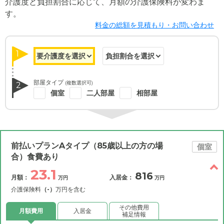
介護度と負担割合に応じて、月額の介護保険料が変わま
す。
料金の総額を見積もり・お問い合わせ
1
部屋タイプ
(複数選択可)
2
個室
二人部屋
相部屋
前払いプランAタイプ（85歳以上の方の場
個室
合）食費あり
23.1
816
月額：
入居金：
万円
万円
介護保険料
（-）
万円を含む
その他費用
月額費用
入居金
補足情報