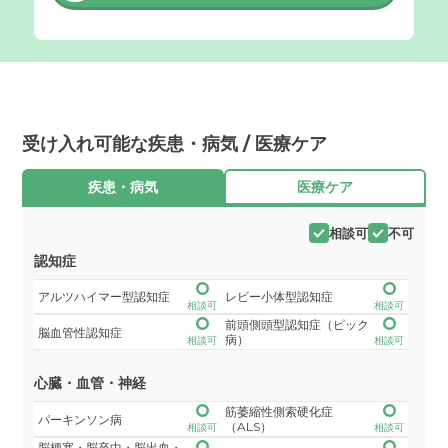
受け入れ可能な疾患・病気 / 医療ケア
疾患・病気
医療ケア
相談可
不可
認知症
アルツハイマー型認知症
レビー小体型認知症
相談可
相談可
前頭側頭型認知症（ピック
脳血管性認知症
病）
相談可
相談可
心臓・血管・神経
筋萎縮性側索硬化症
パーキンソン病
（ALS）
相談可
相談可
脳梗塞・脳卒中・脳出血・