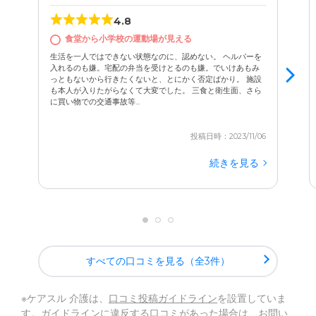
4.8
食堂から小学校の運動場が見える
生活を一人ではできない状態なのに、認めない。 ヘルパーを
入れるのも嫌。宅配の弁当を受けとるのも嫌。でいけあもみ
っともないから行きたくないと、とにかく否定ばかり。 施設
も本人が入りたがらなくて大変でした。 三食と衛生面、さら
に買い物での交通事故等...
投稿日時：2023/11/06
続きを見る
すべての口コミを見る（全3件）
※ケアスル 介護は、
口コミ投稿ガイドライン
を設置していま
す。ガイドラインに違反する口コミがあった場合は、お問い