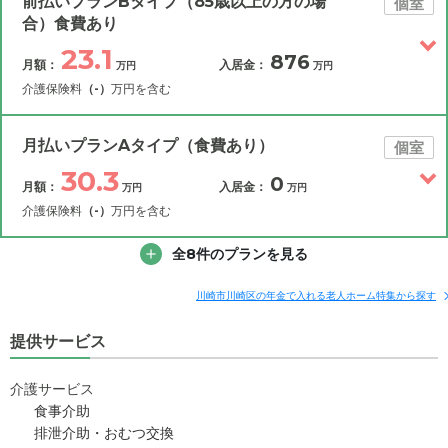
前払いプランBタイプ（85歳以上の方の場
個室
合）食費あり
23.1
876
月額：
入居金：
万円
万円
介護保険料
（-）
万円を含む
その他費用
月額費用
入居金
補足情報
月払いプランAタイプ（食費あり）
個室
30.3
0
月額：
入居金：
万円
万円
23.1
月額費用
?
万円
介護保険料
（-）
万円を含む
4.2
その他費用
家賃
全8件のプランを見る
月額費用
入居金
万円
補足情報
11
管理費
?
川崎市川崎区の年金で入れる老人ホーム特集から探す
万円
30.3
月額費用
?
万円
提供サービス
7.9
食費
?
万円
11.3
家賃
万円
0
介護サービス
水道・光熱費
万円
食事介助
11
管理費
?
万円
排泄介助・おむつ交換
0
上乗せ介護費
?
万円