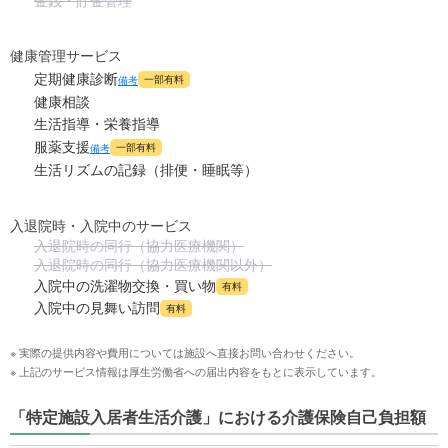
金銭・貯金管理
健康管理サービス
定期健康診断
一部有料
備考
健康相談
生活指導・栄養指導
服薬支援
一部有料
備考
生活リズムの記録（排便・睡眠等）
入退院時・入院中のサービス
入退院時の同行（協力医療機関）
入退院時の同行（協力医療機関以外）
入院中の洗濯物交換・買い物
有料
入院中の見舞い訪問
有料
※ 実際の提供内容や費用については施設へ直接お問い合わせください。
※ 上記のサービス情報は厚生労働省への届出内容をもとに表示しています。
「特定施設入居者生活介護」における介護保険自己負担額