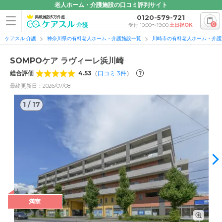
老人ホーム・介護施設の口コミ評判サイト
0120-579-721
掲載施設5万件超
0
受付 10:00〜19:00
土日祝OK
ケアスル 介護
神奈川県の有料老人ホーム・介護施設一覧
川崎市の有料老人ホーム・介護
SOMPOケア ラヴィーレ浜川崎
総合評価
4.53
（
口コミ
3
件
）
?
最終更新日：2026/07/08
1
/
17
1
/
17
満室