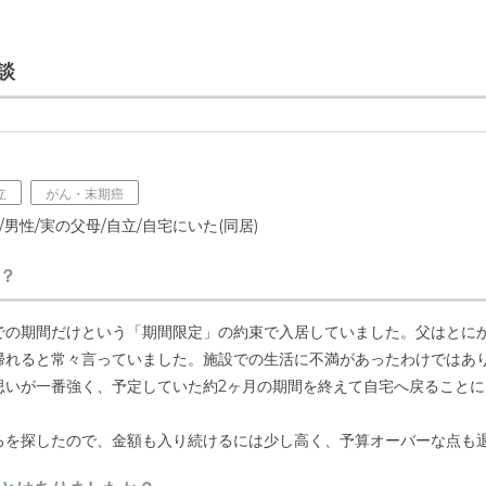
談
立
がん・末期癌
/男性/実の父母/自立/自宅にいた(同居)
？
での期間だけという「期間限定」の約束で入居していました。父はとに
帰れると常々言っていました。施設での生活に不満があったわけではあ
思いが一番強く、予定していた約2ヶ月の期間を終えて自宅へ戻ることに
ろを探したので、金額も入り続けるには少し高く、予算オーバーな点も