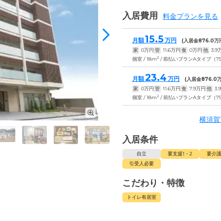
入居費用
料金プランを見る
15.5
月額
万円
(入居金
876.0
万
家
0
万円
管
11.6
万円
食
0
万円
他
3.9
2
個室 / 18m
/ 前払いプランAタイプ（
23.4
月額
万円
(入居金
876.0
万
家
0
万円
管
11.6
万円
食
7.9
万円
他
3.9
2
個室 / 18m
/ 前払いプランAタイプ（
横須賀
入居条件
自立
要支援1・2
要介護
引受人必要
こだわり・特徴
トイレ有居室