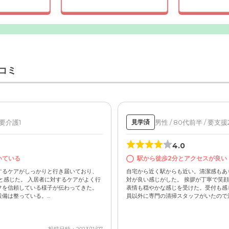
急本線「県立大学」駅から徒歩約2分の好立地にあるホーム。屋
コミ
賀の景色を一望できます。
 要介護1
男性 / 80代前半 / 要支援
見学済
4.0
いている
駅から徒歩2分とアクセスが良い
するケアがしっかりと行き届いており、
自宅から近く駅からも近い。清潔感もあ
と感じた。 入居者に対するケアがよく行
対が良い感じがした。 挨拶が丁寧で笑
フを信頼している様子が伝わってきた。
表情も穏やかな感じを受けた。受付も感
は整っている。...
員以外に専門の清掃スタッフがいたので清潔