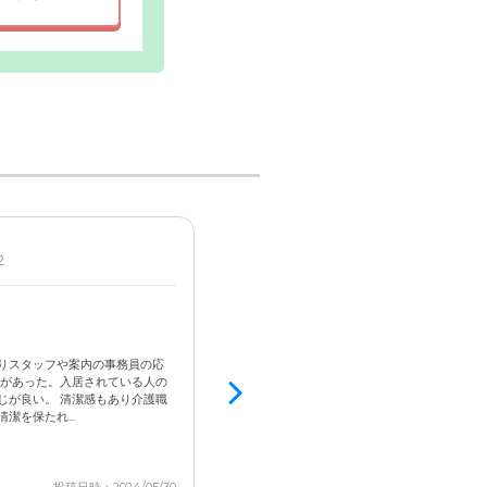
上テラスか
受付・エントランスの写真
2
男性 / 80代後半 / 申請中
見学済
4.2
交通の便が良い
料金が高い、ショートステイができない
りスタッフや案内の事務員の応
顔があった。入居されている人の
短期利用可能とあったので見学したが実際は不
じが良い。 清潔感もあり介護職
度が高い方ばかりで、うちの親はまだ元気で周
を保たれ...
った。 全てのスタッフが笑顔で挨拶してくれた
た。街中で居室も共用部も広くはないので窮屈かと