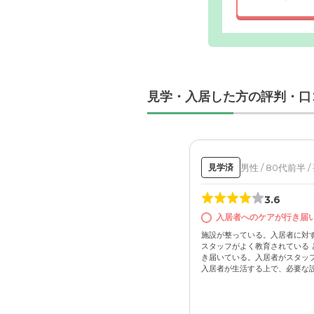
外観: 京
見学・入居した方の評判・口
らは横須
男性 / 80代前半 /
見学済
3.6
入居者へのケアが行き届
施設が整っている。入居者に対
スタッフがよく教育されている 
き届いている。入居者がスタッ
入居者が生活する上で、必要な設備