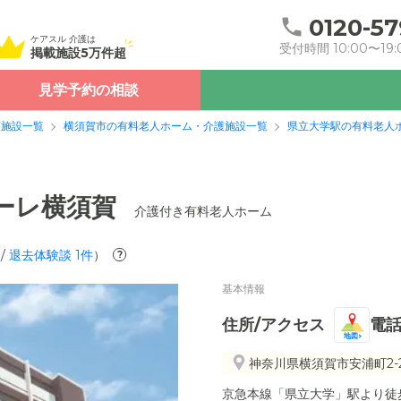
0120-57
ケアスル 介護は
受付時間 10:00〜19:
掲載施設5万件超
見学予約の相談
護施設一覧
横須賀市の有料老人ホーム・介護施設一覧
県立大学駅の有料老人
ィーレ横須賀
介護付き有料老人ホーム
/
退去体験談
1
件
）
?
基本情報
住所/アクセス
電
地図
神奈川県横須賀市安浦町2-2
京急本線「県立大学」駅より徒