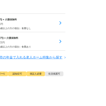
円) + 介護保険料
万円
75歳以上の方の場合）食費なし
円) + 介護保険料
万円
75歳以上の方の場合）食費あり
市の年金で入れる老人ホーム特集から探す
1〜5
認知症可
保証人必要
生活保護可