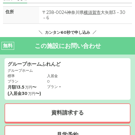
住所
〒238-0024神奈川県
横須賀市
大矢部3－30
－6
カンタン60秒で申し込み
この施設にお問い合わせ
無料
グループホームふれんど
グループホーム
標準
入居金
プラン
0
-
月額
13.5
〜
プラン
万円
(入居金
30
〜)
万円
資料請求する
見学予約