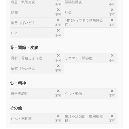
喘息・気管支炎
誤嚥性肺炎
不可
不可
結核
肝炎
不可
不可
MRSA（ブドウ球菌感染
梅毒（ばいどく）
症）
不可
不可
HIV
不可
骨・関節・皮膚
骨折・骨粗しょう症
リウマチ・関節症
不可
不可
疥癬（かいせん）
不可
心・精神
統合失調症
うつ・鬱病
不可
不可
その他
生活不活発病（廃用症候
がん・末期癌
群）
不可
不可