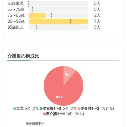
65歳未満
0人
65〜75歳
0人
75〜85歳
2人
85〜95歳
7人
95歳以上
0人
介護度の構成比
11%
89%
自立
0名 (0%)
要支援1〜2
0名 (0%)
要介護1〜2
1名 (11%)
要介護3〜5
8名 (89%)
神奈川県平均