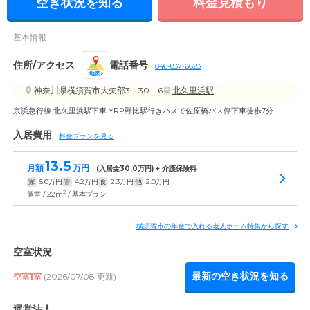
空き状況を知る
料金見積もり
基本情報
住所/アクセス
電話番号
046-837-6623
地図
神奈川県横須賀市大矢部3－30－6
北久里浜駅
京浜急行線 北久里浜駅下車 YRP野比駅行きバスで佐原橋バス停下車徒歩7分
入居費用
料金プランを見る
13.5
月額
万円
(入居金
30.0
万円) + 介護保険料
家
5.0
万円
管
4.2
万円
食
2.3
万円
他
2.0
万円
2
個室 / 22m
/ 基本プラン
横須賀市の年金で入れる老人ホーム特集から探す
空室状況
最新の空き状況を知る
空室1室
(2026/07/08 更新)
運営法人