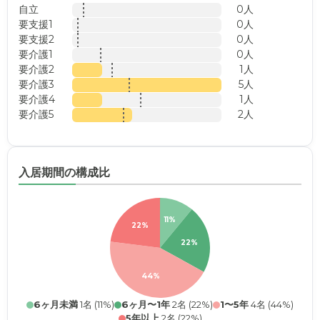
自立
0人
要支援1
0人
要支援2
0人
要介護1
0人
要介護2
1人
要介護3
5人
要介護4
1人
要介護5
2人
入居期間の構成比
11%
22%
22%
44%
6ヶ月未満
1名 (11%)
6ヶ月〜1年
2名 (22%)
1〜5年
4名 (44%)
5年以上
2名 (22%)