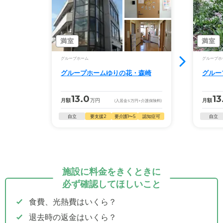
満室
満室
グループホーム
グループホ
グループホームゆりの花・森崎
グルー
13.0
13
月額
万円
月額
(入居金
5
万円
+介護保険料)
自立
要支援2
要介護1〜5
認知症可
自立
施設に料金をきくときに
必ず確認してほしいこと
食費、光熱費はいくら？
退去時の返金はいくら？