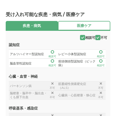
受け入れ可能な疾患・病気 / 医療ケア
疾患・病気
医療ケア
相談可
不可
認知症
アルツハイマー型認知症
レビー小体型認知症
相談可
相談可
前頭側頭型認知症（ピック
脳血管性認知症
病）
相談可
相談可
心臓・血管・神経
筋萎縮性側索硬化症
パーキンソン病
（ALS）
不可
不可
脳梗塞・脳卒中・脳出血・
心臓病・心筋梗塞・狭心症
くも膜下出血
不可
不可
呼吸器系・感染症