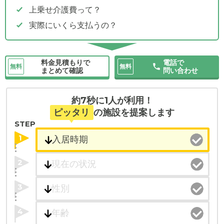
上乗せ介護費って？
実際にいくら支払うの？
料金見積もりで
電話で
無料
無料
まとめて確認
問い合わせ
約7秒に1人が利用！
ピッタリ
の施設を提案します
STEP
1
2
3
4