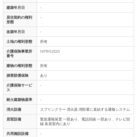
建築年月日
-
居住契約の権利
-
形態
改築年月日
-
土地の権利形態
所有
介護保険事業所
1471902120
番号
建物の権利形態
所有
損害賠償保険
あり
介護保険サービ
-
ス
耐火建築物基準
-
消火設備
スプリンクラー 消火器 消防署に直結する通報システム
居室設備
緊急通報装置:一部あり、電話回線:一部あり、テレビ回
線:各居室内にあり
共用施設設備
-