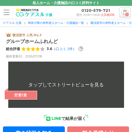
老人ホーム・介護施設の口コミ評判サイト
0120-579-721
掲載施設5万件超
0
受付 10:00〜19:00
土日祝OK
ケアスル 介護
神奈川県の有料老人ホーム・介護施設一覧
横須賀市の有料老人ホーム・介
横須賀市 人気 No.3
グループホームふれんど
総合評価
3.6
（
口コミ
2
件
）
?
最終更新日：2026/07/08
空室1室
LINE
で結果が届く