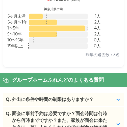
神奈川県平均
6ヶ月未満
1人
6ヶ月〜1年
2人
1〜5年
4人
5〜10年
2人
10〜15年
0人
15年以上
0人
昨年の退去数：3名
グループホームふれんどのよくある質問
Q.
外出に条件や時間の制限はありますか？
Q.
ご家族の付き添い必須にはなりますが、外出可能で
面会に事前予約は必要ですか？面会時間は何時
す。
から何時までですか？また、家族が面会に来た