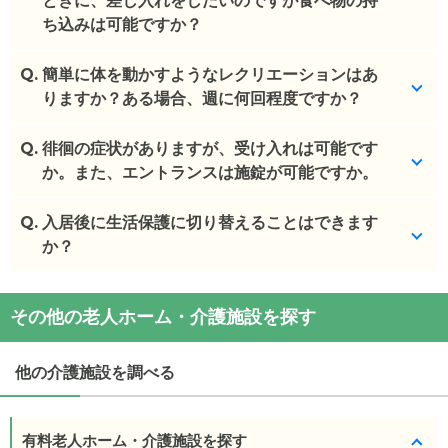
ときに、差し入れをしたいのですが食べ物の持
(回答者: 施設担当者,回答日: 2024/03/17)
ち込みは可能ですか？
Q.
一報いただければ、お食事や入浴時間をさけたお時
簡単に体を動かすようなレクリエーションはあ
間お伝えいたしますのでご連絡ください。
りますか？ある場合、週に何回程度ですか？
(回答者: 施設担当者,回答日: 2024/03/17)
Q.
午前中に体操だったり、歌うたったり、内容は変わ
徘徊の症状がありますが、受け入れは可能です
りますが毎日行っております。
か。また、エントランスは施錠が可能ですか。
(回答者: 施設担当者,回答日: 2024/03/17)
Q.
症状にもよりますが、受け入れ可能です。
入居後に生活保護に切り替えることはできます
か？
(回答者: 施設担当者,回答日: 2024/03/17)
現在生活保護の枠が満床ですが、タイミングによっ
その他の老人ホーム・介護施設を探す
てはご相談可能です。
(回答者: 施設担当者,回答日: 2024/03/17)
他の介護施設を調べる
有料老人ホーム・介護施設を探す