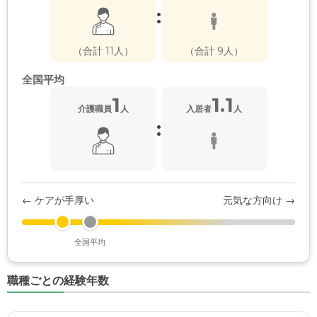
:
（合計 11人）
（合計 9人）
全国平均
1
1.1
介護職員
人
入居者
人
:
← ケアが手厚い
元気な方向け →
全国平均
職種ごとの経験年数