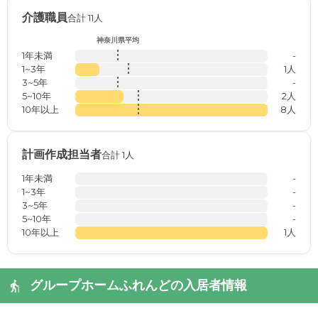
介護職員
合計 11人
神奈川県平均
1年未満
-
1~3年
1人
3~5年
-
5~10年
2人
10年以上
8人
計画作成担当者
合計 1人
1年未満
-
1~3年
-
3~5年
-
5~10年
-
10年以上
1人
グループホームふれんどの入居者情報