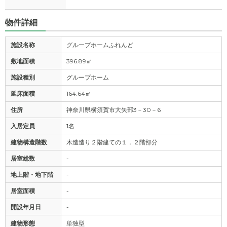
物件詳細
施設名称
グループホームふれんど
敷地面積
396.89㎡
施設種別
グループホーム
延床面積
164.64㎡
住所
神奈川県横須賀市大矢部3－30－6
入居定員
1名
建物構造階数
木造造り２階建ての１．２階部分
居室総数
-
地上階・地下階
-
居室面積
-
開設年月日
-
建物形態
単独型