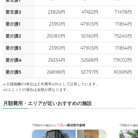
要支援1
-
-
-
要支援2
23826円
47652円
71478円
要介護1
23951円
47903円
71854円
要介護2
25080円
50160円
75240円
要介護3
23951円
47903円
71854円
要介護4
26334円
52668円
79002円
要介護5
26898円
53797円
80695円
※ 介護報酬の1単位は人件費率45%として計算しています。
※2ユニットの場合は金額が異なります。
月額費用・エリアが近いおすすめの施設
1.3
横須賀市森崎
閲覧中の施設から
km
閲覧中の施