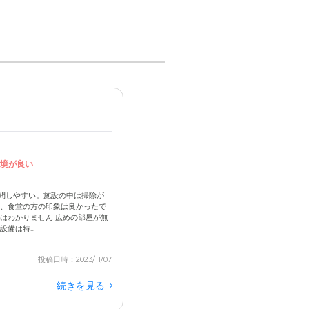
境が良い
問しやすい。施設の中は掃除が
し、食堂の方の印象は良かったで
はわかりません 広めの部屋が無
備は特...
投稿日時：2023/11/07
続きを見る