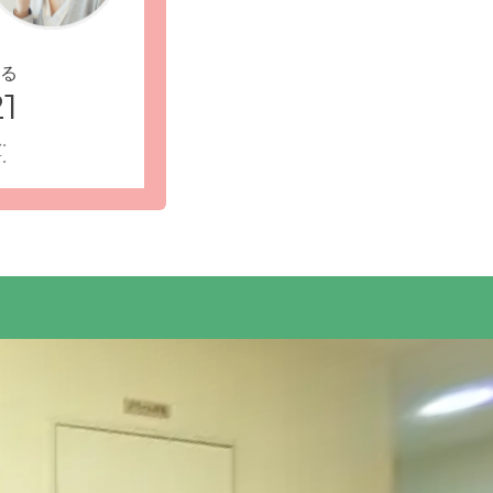
る
1
ん。
けておりま
受付・エントランス: ご家族様の面会時間に制
す。
寄りいただけます。お部屋へのご宿泊も可能で