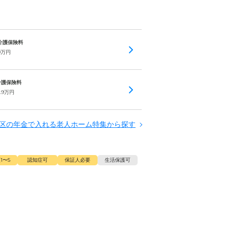
 介護保険料
9
万円
 介護保険料
.9
万円
区の年金で入れる老人ホーム特集から探す
1〜5
認知症可
保証人必要
生活保護可