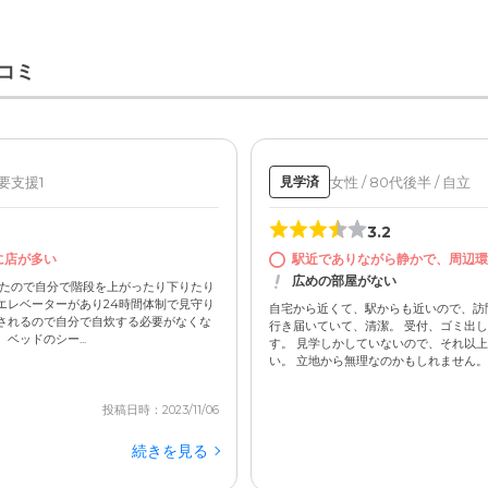
コミ
 要支援1
女性 / 80代後半 / 自立
見学済
3.2
に店が多い
駅近でありながら静かで、周辺環
広めの部屋がない
いたので自分で階段を上がったり下りたり
エレベーターがあり24時間体制で見守り
自宅から近くて、駅からも近いので、訪
されるので自分で自炊する必要がなくな
行き届いていて、清潔。 受付、ゴミ出
ベッドのシー...
す。 見学しかしていないので、それ以上
い。 立地から無理なのかもしれません。設
投稿日時：2023/11/06
続きを見る