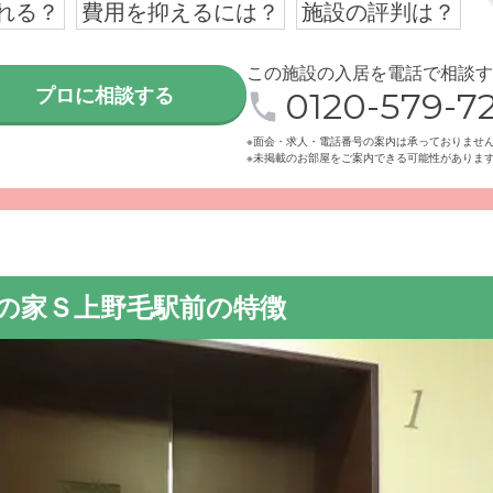
れる？
費用を抑えるには？
施設の評判は？
この施設の入居を電話で相談す
プロに相談する
0120-579-72
※面会・求人・電話番号の案内は承っておりませ
さしい色合いのマンションのような外観。見学予約を随時受け付
※未掲載のお部屋をご案内できる可能性がありま
お気軽にお問い合わせください。
ぽの家Ｓ上野毛駅前の特徴