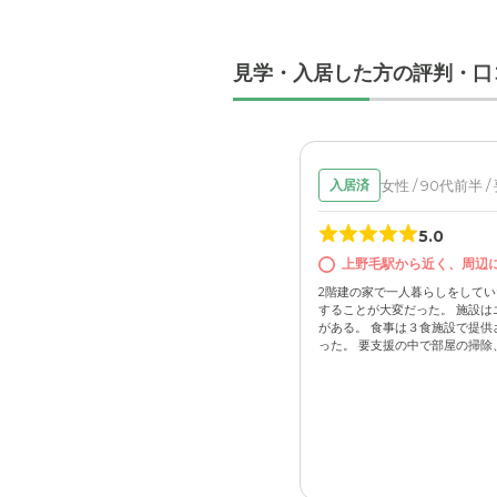
見学・入居した方の評判・口
女性 / 90代前半 /
入居済
5.0
上野毛駅から近く、周辺
2階建の家で一人暮らしをして
することが大変だった。 施設は
がある。 食事は３食施設で提供
った。 要支援の中で部屋の掃除、