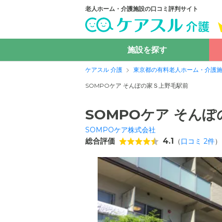
老人ホーム・介護施設の口コミ評判サイト
施設を探す
ケアスル 介護
東京都の有料老人ホーム・介護
SOMPOケア そんぽの家Ｓ上野毛駅前
SOMPOケア そん
SOMPOケア株式会社
総合評価
4.1
（
口コミ
2
件
）