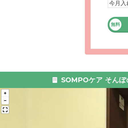
今月入
無料
外観: や
すので、
SOMPOケア そん