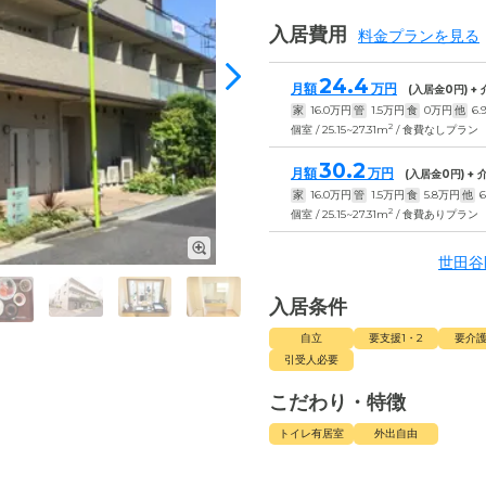
入居費用
料金プランを見る
24.4
月額
万円
(入居金
0
円) +
家
16.0
万円
管
1.5
万円
食
0
万円
他
6.
2
個室 / 25.15~27.31m
/ 食費なしプラン
30.2
月額
万円
(入居金
0
円) +
家
16.0
万円
管
1.5
万円
食
5.8
万円
他
6
2
個室 / 25.15~27.31m
/ 食費ありプラン
世田谷
入居条件
自立
要支援1・2
要介護
引受人必要
こだわり・特徴
トイレ有居室
外出自由