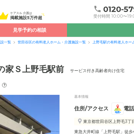
0120-57
ケアスル 介護は
受付時間 10:00〜19:
掲載施設5万件超
見学予約の相談
施設一覧
世田谷区の有料老人ホーム・介護施設一覧
上野毛駅の有料老人ホー
ぽの家Ｓ上野毛駅前
サービス付き高齢者向け住宅
?
基本情報
住所/アクセス
電
地図
東京都世田谷区上野毛3丁目1
東急大井町線「上野毛駅」徒歩