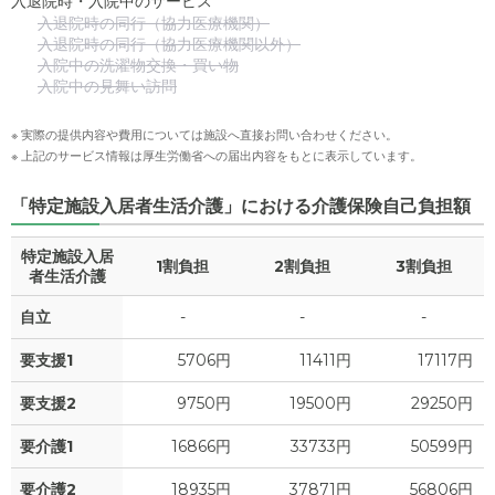
入退院時・入院中のサービス
入退院時の同行（協力医療機関）
入退院時の同行（協力医療機関以外）
入院中の洗濯物交換・買い物
入院中の見舞い訪問
※ 実際の提供内容や費用については施設へ直接お問い合わせください。
※ 上記のサービス情報は厚生労働省への届出内容をもとに表示しています。
「特定施設入居者生活介護」における介護保険自己負担額
特定施設入居
1割負担
2割負担
3割負担
者生活介護
自立
-
-
-
要支援1
5706円
11411円
17117円
要支援2
9750円
19500円
29250円
要介護1
16866円
33733円
50599円
要介護2
18935円
37871円
56806円