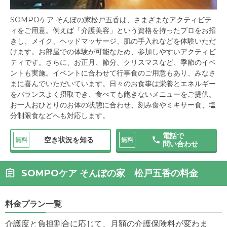
SOMPOケア そんぽの家松戸五香は、さまざまなアクティビテ
ィをご用意。例えば「介護美容」という資格を持ったプロをお招
きし、メイク、ヘッドマッサージ、肌の手入れなどを体験いただ
けます。お部屋での体験が可能なため、参加しやすいアクティビ
ティです。さらに、お正月、節分、クリスマスなど、季節のイベ
ントも実施。イベントに合わせて行事食のご用意もあり、みなさ
まに喜んでいただいています。日々のお食事は栄養とエネルギー
をバランスよく摂取でき、食べても飽きないメニューをご提供。
お一人おひとりのお体の状態に合わせ、刻み食やミキサー食、塩
分制限食などへも対応します。
電話で
空き状況を知る
無料
無料
問い合わせ
SOMPOケア そんぽの家 松戸五香の料金
料金プラン一覧
介護度と負担割合に応じて、月額の介護保険料が変わま