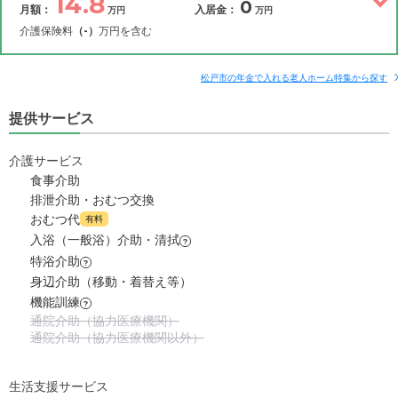
14.8
0
月額：
入居金：
万円
万円
介護保険料
（-）
万円を含む
その他費用
月額費用
入居金
補足情報
松戸市の年金で入れる老人ホーム特集から探す
提供サービス
14.8
月額費用
?
万円
介護サービス
10.1
家賃
万円
食事介助
排泄介助・おむつ交換
4.6
管理費
?
おむつ代
万円
有料
入浴（一般浴）介助・清拭
?
0
食費
?
特浴介助
万円
?
身辺介助（移動・着替え等）
0
水道・光熱費
機能訓練
万円
?
通院介助（協力医療機関）
通院介助（協力医療機関以外）
0
上乗せ介護費
?
万円
0
その他
生活支援サービス
万円