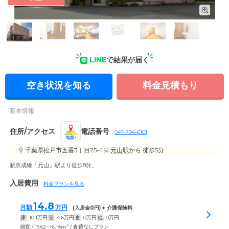
外観: 閑静な住宅街になじむ、落ち着いた色合いの外観。ご自
分らしく過ごせるようサポートします。
LINE
で結果が届く
空き状況を知る
料金見積もり
基本情報
住所/アクセス
電話番号
047-704-6101
地図
千葉県松戸市五香3丁目25-4
元山駅
から 徒歩5分
新京成線「元山」駅より徒歩8分。
入居費用
料金プランを見る
14.8
月額
万円
(入居金
0
円) + 介護保険料
家
10.1
万円
管
4.6
万円
食
0
万円
他
0
万円
2
個室 / 15.62~16.18m
/ 食費なしプラン