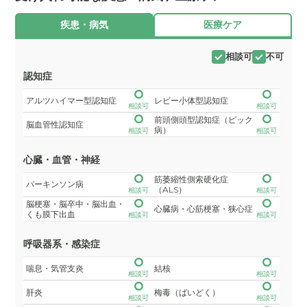
疾患・病気
医療ケア
相談可
不可
認知症
アルツハイマー型認知症
レビー小体型認知症
相談可
相談可
前頭側頭型認知症（ピック
脳血管性認知症
病）
相談可
相談可
心臓・血管・神経
筋萎縮性側索硬化症
パーキンソン病
（ALS）
相談可
相談可
脳梗塞・脳卒中・脳出血・
心臓病・心筋梗塞・狭心症
くも膜下出血
相談可
相談可
呼吸器系・感染症
喘息・気管支炎
結核
相談可
相談可
肝炎
梅毒（ばいどく）
相談可
相談可