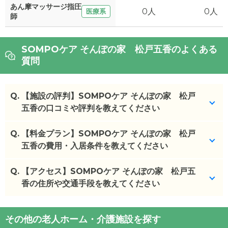
あん摩マッサージ指圧
0人
0人
医療系
師
SOMPOケア そんぽの家 松戸五香のよくある
質問
Q.
【施設の評判】SOMPOケア そんぽの家 松戸
五香の口コミや評判を教えてください
Q.
SOMPOケア そんぽの家 松戸五香を見学した方の
【料金プラン】SOMPOケア そんぽの家 松戸
口コミを確認できます。
五香の費用・入居条件を教えてください
SOMPOケア そんぽの家 松戸五香
の
口コミ
Q.
SOMPOケア そんぽの家 松戸五香
【アクセス】SOMPOケア そんぽの家 松戸五
の入居金・月
・
施設が明るいことと、介護士さんがとても親切な
額料金は次のとおりです。
香の住所や交通手段を教えてください
ことが一番の魅力...
・初期費用が
0
万円
・
子供食堂を開催するなどイベントが充実しており
・月額費用が
14.8
〜
19.8
万円
SOMPOケア そんぽの家 松戸五香
の
交通アクセ
良かった。説明を...
その他の老人ホーム・介護施設を探す
ス