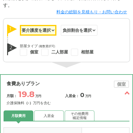
す。
料金の総額を見積もり・お問い合わせ
1
部屋タイプ
(複数選択可)
2
個室
二人部屋
相部屋
食費ありプラン
個室
19.8
0
月額：
入居金：
万円
万円
介護保険料
（-）
万円を含む
その他費用
月額費用
入居金
補足情報