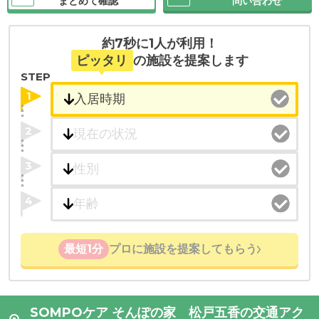
まとめて確認
問い合わせ
約7秒に1人が利用！
ピッタリ
の施設を提案します
STEP
1
2
3
4
最短1分
プロに施設を提案してもらう
SOMPOケア そんぽの家 松戸五香の交通アク