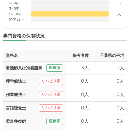
1~3年
-
3~5年
-
5~10年
1人
10年以上
-
専門資格の保有状況
資格名
保有者数
千葉県の平均
3人
1人
看護師又は准看護師
医療系
0人
0人
理学療法士
リハビリ系
0人
0人
作業療法士
リハビリ系
0人
0人
言語聴覚士
リハビリ系
0人
0人
柔道整復師
医療系