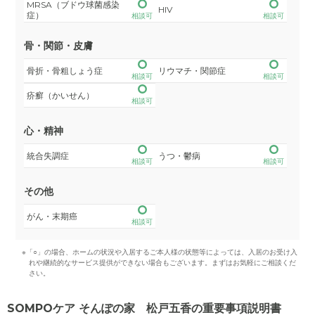
MRSA（ブドウ球菌感染
HIV
症）
相談可
相談可
骨・関節・皮膚
骨折・骨粗しょう症
リウマチ・関節症
相談可
相談可
疥癬（かいせん）
相談可
心・精神
統合失調症
うつ・鬱病
相談可
相談可
その他
がん・末期癌
相談可
※「○」の場合、ホームの状況や入居するご本人様の状態等によっては、入居のお受け入
れや継続的なサービス提供ができない場合もございます。まずはお気軽にご相談くだ
さい。
SOMPOケア そんぽの家 松戸五香の重要事項説明書