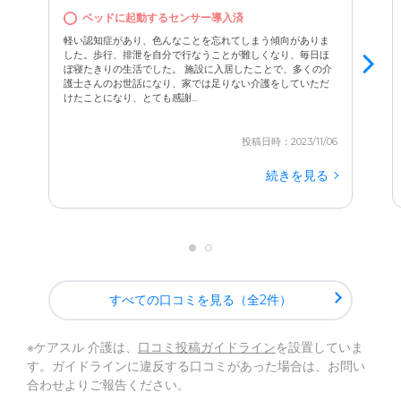
ベッドに起動するセンサー導入済
軽い認知症があり、色んなことを忘れてしまう傾向がありま
した。歩行、排泄を自分で行なうことが難しくなり、毎日ほ
ぼ寝たきりの生活でした。 施設に入居したことで、多くの介
護士さんのお世話になり、家では足りない介護をしていただ
けたことになり、とても感謝...
投稿日時：2023/11/06
続きを見る
すべての口コミを見る（全2件）
※ケアスル 介護は、
口コミ投稿ガイドライン
を設置していま
す。ガイドラインに違反する口コミがあった場合は、お問い
合わせよりご報告ください。