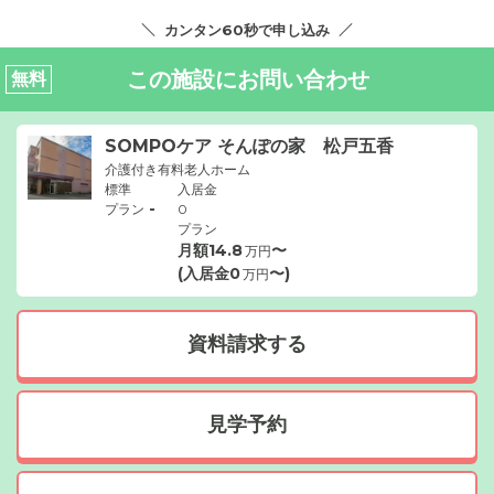
カンタン60秒で申し込み
この施設にお問い合わせ
無料
SOMPOケア そんぽの家 松戸五香
介護付き有料老人ホーム
標準
入居金
-
プラン
0
プラン
月額
14.8
〜
万円
(入居金
0
〜)
万円
資料請求する
見学予約