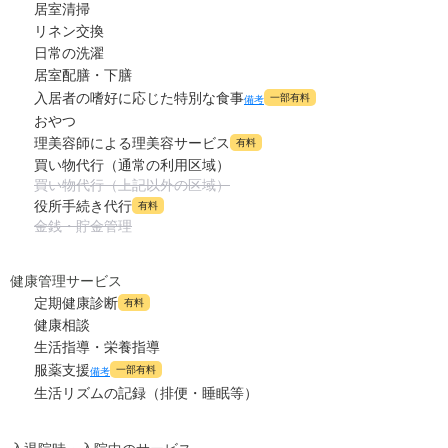
居室清掃
-
介護保険料
リネン交換
万円
日常の洗濯
居室配膳・下膳
入居者の嗜好に応じた特別な食事
一部有料
備考
おやつ
理美容師による理美容サービス
有料
買い物代行（通常の利用区域）
買い物代行（上記以外の区域）
役所手続き代行
有料
金銭・貯金管理
健康管理サービス
定期健康診断
有料
健康相談
生活指導・栄養指導
服薬支援
一部有料
備考
生活リズムの記録（排便・睡眠等）