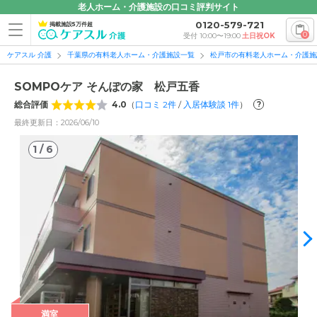
老人ホーム・介護施設の口コミ評判サイト
0120-579-721
掲載施設5万件超
0
受付 10:00〜19:00
土日祝OK
ケアスル 介護
千葉県の有料老人ホーム・介護施設一覧
松戸市の有料老人ホーム・介護施
SOMPOケア そんぽの家 松戸五香
総合評価
4.0
（
口コミ
2
件
/
入居体験談
1
件
）
?
最終更新日：2026/06/10
1
/
6
1
/
6
満室