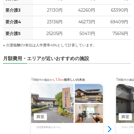
要介護3
21130円
42260円
63390円
要介護4
23136円
46273円
69409円
要介護5
25205円
50411円
75616円
※ 介護報酬の1単位は人件費率45%として計算しています。
月額費用・エリアが近いおすすめの施設
1.1
柏市しいの木台
閲覧中の施設から
km
閲覧中の施
満室
満室
住宅型有料老人ホーム
グループホ