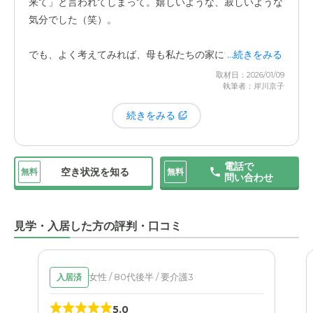
来て」と言われてしまって。嬉しいような、寂しいような
ん、いつでも歓迎してもらえるという精神的な安心感が、
気分でした（笑）。
何より大きいですね。最終的に、この施設を選んで良かっ
たと心から思えるのは、母自身が「ここから出たくない」
でも、よく考えてみれば、母も私たちの家に泊まりに来て
...続きをみる
と言うほど、毎日を楽しく過ごしてくれているからです。
も、何も手伝えずに気を遣ってしまうかもしれません。施
取材日：2026/01/09
入院中は大部屋で窮屈な思いもしたようですが、今はプラ
執筆者：岸川京子
設でなら、子どもや孫たちが気軽に顔を出せますし、母も
イベートが守られた個室で、
トイレも洗面所も自由に使
リラックスして会える。結果的に、お互いにとって一番良
え
、自分のペースで暮らせることに心から満足しているよ
続きをみる
い形だったのだなと感じています。
うです。
施設でお友達ができて、お互いの部屋を行き来しておしゃ
電話で
空き状況を知る
無料
無料
問い合わせ
べりを楽しんでいると聞いた時は、本当に嬉しく思いまし
た。本人が孤独を感じず、生き生きと過ごしてくれてい
る。これ以上に安心できることはありません。家族として
見学・入居した方の評判・口コミ
は少し寂しいくらいの言葉ですが、母の「ここが一番い
い」という一言が、私たちの選択が間違っていなかったこ
との何よりの証拠だと思っています。
女性 / 80代後半 / 要介護3
入居済
5.0