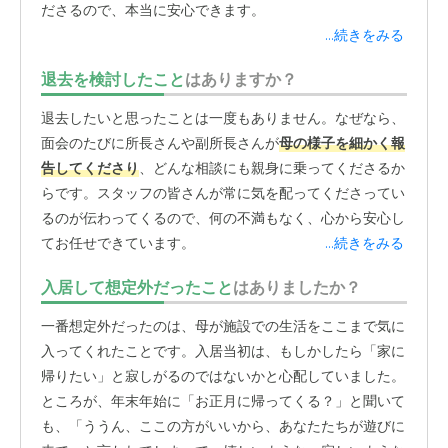
ださるので、本当に安心できます。
...続きをみる
介護士の皆さんも、いつも気持ちよく挨拶してくださり、
退去を検討したこと
はありますか？
施設全体がとても行きやすい雰囲気なんです。家族がいつ
でも気軽に立ち寄れる、そんなオープンな空気感が、私た
退去したいと思ったことは一度もありません。なぜなら、
ちの安心感にもつながっています。こちらの施設は、面会
面会のたびに所長さんや副所長さんが
母の様子を細かく報
に関する制限が一切ありません。「何か気になったらいつ
告してくださり
、どんな相談にも親身に乗ってくださるか
でも、24時間いつでも来てください」と言ってくださる
らです。スタッフの皆さんが常に気を配ってくださってい
んです。驚いたのは、「
合鍵を作りますか？」とまで提案
るのが伝わってくるので、何の不満もなく、心から安心し
していただいた
こと。そこまでご家族を信頼し、いつでも
てお任せできています。
...続きをみる
来てください、という姿勢を見せてくれる施設はなかなか
ないのではないでしょうか。
入居して想定外だったこと
はありましたか？
一番想定外だったのは、母が施設での生活をここまで気に
そのおかげで、私もほぼ毎日、母の顔を見に行っていま
入ってくれたことです。入居当初は、もしかしたら「家に
す。「邪魔じゃないかしら」なんて心配になることもあり
帰りたい」と寂しがるのではないかと心配していました。
ますが、スタッフの皆さんはいつもウェルカムな雰囲気で
ところが、年末年始に「お正月に帰ってくる？」と聞いて
迎えてくださるので、本当にありがたいです。何かあった
も、「ううん、ここの方がいいから、あなたたちが遊びに
時にすぐに駆けつけられるという物理的な安心感はもちろ