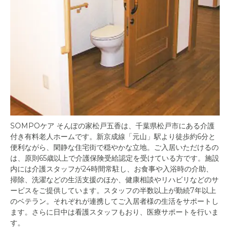
SOMPOケア そんぽの家松戸五香は、千葉県松戸市にある介護
付き有料老人ホームです。新京成線「元山」駅より徒歩約6分と
便利ながら、閑静な住宅街で穏やかな立地。ご入居いただけるの
は、原則65歳以上で介護保険受給認定を受けている方です。施設
内には介護スタッフが24時間常駐し、お食事や入浴時の介助、
掃除、洗濯などの生活支援のほか、健康相談やリハビリなどのサ
ービスをご提供しています。スタッフの半数以上が勤続7年以上
のベテラン。それぞれが連携してご入居者様の生活をサポートし
ます。さらに日中は看護スタッフもおり、医療サポートを行いま
す。