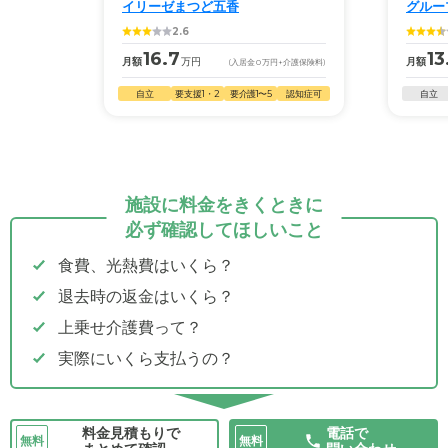
イリーゼまつど五香
グルー
2.6
16.7
13
月額
万円
月額
(入居金
0
万円
+介護保険料)
自立
要支援1・2
要介護1〜5
認知症可
自立
施設に料金をきくときに
必ず確認してほしいこと
食費、光熱費はいくら？
退去時の返金はいくら？
上乗せ介護費って？
実際にいくら支払うの？
料金見積もりで
電話で
無料
無料