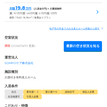
19.8
月額
万円
(入居金
0
円) + 介護保険料
家
10.1
万円
管
4.6
万円
食
5.1
万円
他
0
万円
2
個室 / 15.62~16.18m
/ 食費ありプラン
松戸市の年金で入れる老人ホーム特集から探す
空室状況
最新の空き状況を知る
満室
(2026/06/10 更新)
運営法人
SOMPOケア株式会社
施設種別
介護付き有料老人ホーム
入居条件
自立
要支援1・2
要介護1〜5
認知症可
保証人必要
生活保護可
引受人必要
こだわり・特徴