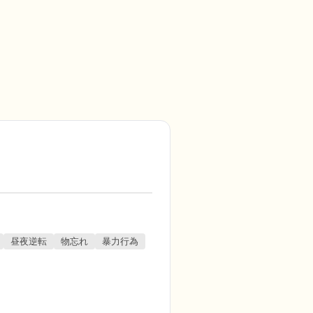
昼夜逆転
物忘れ
暴力行為