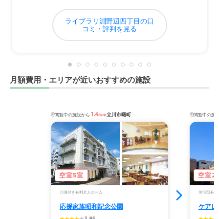
近隣環境や交通アクセスについて
駅から徒歩１分もかからずとても便利。公園も近く、駅前
ライブラリ淵野辺四丁目の口
に大型スーパーもあり、生活には困らない。
コミ・評判を見る
料金費用について
それなりの料金はかかるが、居室の広さを考えると良心的
なのではないかと思う。他の施設の２倍の広さだと思う。
月額費用・エリアが近いおすすめの施設
1.4
立川市曙町
閲覧中の施設から
km
閲覧中の施
空室5室
空室2
介護付き有料老人ホーム
住宅型有料
応援家族昭和記念公園
ケアレ
3.85