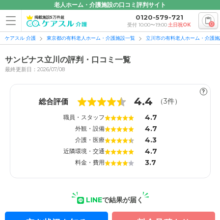
老人ホーム・介護施設の口コミ評判サイト
0120-579-721
掲載施設5万件超
0
受付 10:00〜19:00
土日祝OK
ケアスル 介護
東京都の有料老人ホーム・介護施設一覧
立川市の有料老人ホーム・介護施
サンビナス立川の評判・口コミ一覧
最終更新日：2026/07/08
?
1
1
4.4
総合評価
（
3
件）
4.7
職員・スタッフ
4.7
外観・設備
4.3
介護・医療
4.7
近隣環境・交通
3.7
料金・費用
LINE
で結果が届く