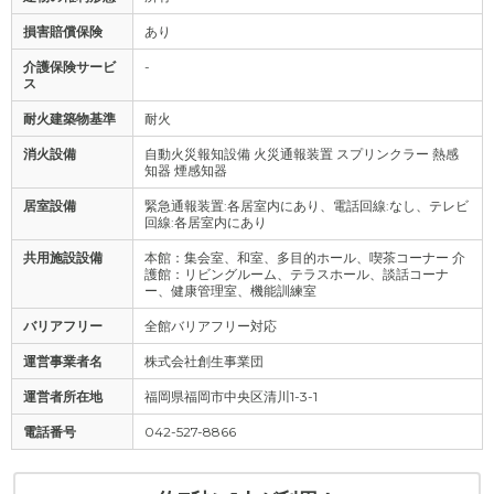
損害賠償保険
あり
介護保険サービ
-
ス
耐火建築物基準
耐火
消火設備
自動火災報知設備 火災通報装置 スプリンクラー 熱感
知器 煙感知器
居室設備
緊急通報装置:各居室内にあり、電話回線:なし、テレビ
回線:各居室内にあり
共用施設設備
本館：集会室、和室、多目的ホール、喫茶コーナー 介
護館：リビングルーム、テラスホール、談話コーナ
ー、健康管理室、機能訓練室
バリアフリー
全館バリアフリー対応
運営事業者名
株式会社創生事業団
運営者所在地
福岡県福岡市中央区清川1-3-1
電話番号
042-527-8866