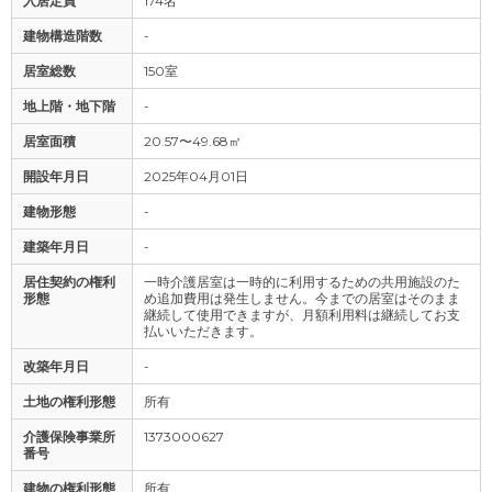
入居定員
174名
建物構造階数
-
居室総数
150室
地上階・地下階
-
居室面積
20.57〜49.68㎡
開設年月日
2025年04月01日
建物形態
-
建築年月日
-
居住契約の権利
一時介護居室は一時的に利用するための共用施設のた
形態
め追加費用は発生しません。今までの居室はそのまま
継続して使用できますが、月額利用料は継続してお支
払いいただきます。
改築年月日
-
土地の権利形態
所有
介護保険事業所
1373000627
番号
建物の権利形態
所有