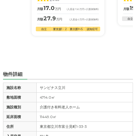
17.0
19
月額
万円
月額
(入居金
720
万円
+介護保険料)
27.9
自立
月額
万円
(入居金
0
万円
+介護保険料)
自立
要支援1・2
要介護1〜5
認知症可
物件詳細
施設名称
サンビナス立川
敷地面積
4714.0㎡
施設種別
介護付き有料老人ホーム
延床面積
11449.0㎡
住所
東京都立川市富士見町1-33-3