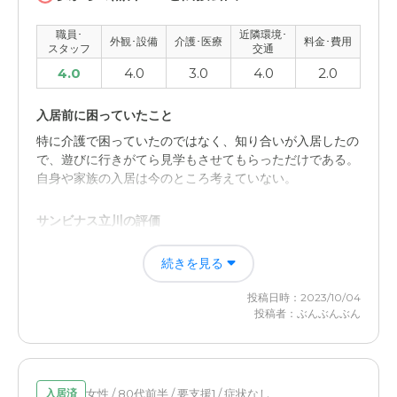
職員・スタッフ・他入居者の雰囲気について
職員･
近隣環境･
外観･設備
介護･医療
料金･費用
皆さん本当に良くしてくださいます。要望をしっかり聴
スタッフ
交通
き、すぐ対応して下さって感謝しています。
4.0
4.0
3.0
4.0
2.0
外観・内装・居室・設備について
入居前に困っていたこと
とにかく居室が広い。そのため自室でもストレスなく快適
特に介護で困っていたのではなく、知り合いが入居したの
に過ごせる。おまけに日当たりもとても良く、冬も温かく
で、遊びに行きがてら見学もさせてもらっただけである。
過ごせる。建物は古いがメンテや掃除が行き届いていて、
自身や家族の入居は今のところ考えていない。
清潔感がある。
サンビナス立川の評価
介護医療サービスについて
有料老人ホームなので、外出など自由で、普通の居宅とし
併設のクリニックで定期通院している。そのほか健康管理
続きを見る
て利用できるところ。ただし経費は高い。
室でも血圧測定など週1回やってくださり、夜間も看護師
さんが常駐してるのでとても安心です。こちらに入居して
投稿日時：2023/10/04
職員・スタッフ・他入居者の雰囲気について
とても健康になりました。
投稿者：ぶんぶんぶん
和気藹々として良い雰囲気であった。それを維持するため
の価格設定であるのはやむを得ないところである。
近隣環境や交通アクセスについて
駅からとても近い、車もあまり通らない道を歩くので安
女性 / 80代前半 / 要支援1 / 症状なし
外観・内装・居室・設備について
入居済