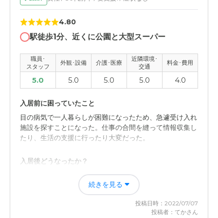
心。近くに薬局やコンビニもあり、駅の反対側に昭和記念
公園があるので散歩するのによい。静かでとても良い環
値段相応に豪華で快適そうであった。若干居宅スペースが
境。
4.80
狭いように感じたところはあるが。、、
駅徒歩1分、近くに公園と大型スーパー
料金費用について
介護医療サービスについて
入居金が高いと思ったが、居室が広くサービスも手厚いの
職員･
近隣環境･
健康で自立した入居者しか見当たらず、介護の現場を見か
外観･設備
介護･医療
料金･費用
スタッフ
交通
で、今ではサービスに見合った金額だと思います。
けなかったので、なんとも評価できない。
5.0
5.0
5.0
5.0
4.0
近隣環境や交通アクセスについて
入居前に困っていたこと
駅付近から無料バスが運行されているので特に問題はな
目の病気で一人暮らしが困難になったため、急遽受け入れ
く、大きな公園に隣接しているので、環境は良好そうであ
施設を探すことになった。仕事の合間を縫って情報収集し
った。
たり、生活の支援に行ったり大変だった。
料金費用について
入居後どうなったか？
入居費用、維持費用とも高く、とても自分や家族には手が
最初は不自由な体で、慣れない環境で精神的なショックも
出ない。あくまで参考までの見学であった。
続きを見る
大きく、どうなるかと思ったが、スタッフの方たちがとて
も親切で、色々と面倒を見てくださるので、何も心配する
投稿日時：2022/07/07
ことはないくらい安心している。
投稿者：てかさん