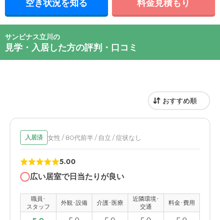
空き状況を知る
料金見積もり
サンビナス立川の
見学・入居した方の評判・口コミ
女性 / 80代前半 / 自立 / 症状なし
入居済
5.00
広い居室で日当たりが良い
職員･
近隣環境･
外観･設備
介護･医療
料金･費用
スタッフ
交通