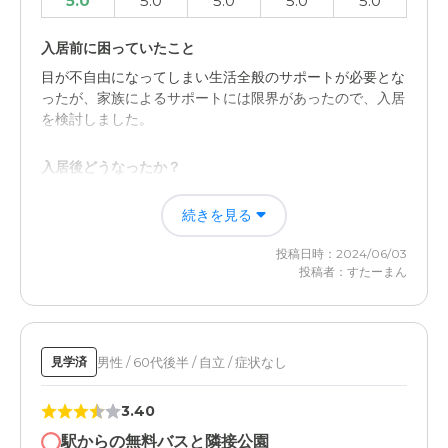
5.0
5.0
5.0
5.0
5.0
入居前に困っていたこと
目が不自由になってしまい生活全般のサポートが必要とな
ったが、家族によるサポートには限界があったので、入居
を検討しました。
入居後どうなったか？
多くのスタッフの方が手厚くサポートしてくださり、おか
続きを見る
げさまで外出や食事など困ることがほぼなくなりました。
本当に感謝しています。
投稿日時：2024/06/03
投稿者：すたーまん
サンビナス立川の評価
駅から近く、居室も広くて日当たりが良く、とにかくスタ
ッフの方が皆さん親切で要望をよく聞いて支援して下さ
る。近くに昭和記念公園もあり、日々の散歩にも困らな
男性 / 60代後半 / 自立 / 症状なし
見学済
い。移動販売も来てくれるので、買い物にも困らない。コ
ロナ禍でも感染予防対策に力を入れて下さり、本当に助か
3.40
りました。
駅からの無料バスと隣接公園