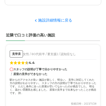
サンビナス立川の評価
駅からのアクセスがとても良い。建物は少し古いが、居室
が広く快適。スタッフの方たちがとても感じがよい。
施設詳細情報に戻る
職員・スタッフ・他入居者の雰囲気について
近隣で口コミ評価の高い施設
色々と親切に面倒を見てくださる。他の入居者も手助けを
してくれたり、しばらく会いにいけなくてもよけいな心配
をしなくてすむ。
女性 / 80代前半 / 要支援2 / 認知症なし
見学済
外観・内装・居室・設備について
4.4
建物は大きくて立派。介護棟も隣接しているため、将来要
介護になったときも安心。居室が広く、ゆったり過ごせる
スタッフの説明が丁寧で分かりやすかった
のがよい。
居室の見学ができなかった
駅からのアクセスが良い 施設が新しく、明るい。 見学に対応してくれた
方の説明がわかりやすい。 スタッフの方の説明が丁寧でわかりやすかった
介護医療サービスについて
です。 ただし条件に合った部屋が空いてなかったのが残念でした。 明る
く、温かい雰囲気を感じました。 居室の見学まで出来なかったことが残念
スタッフの方たちががとても面倒見がよく、クリニックも
です。 持...
併設されているので安心感がある。
投稿日時：2023/11/28