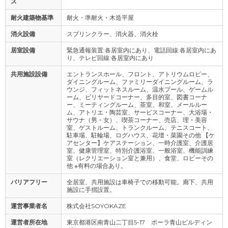
ス
耐火建築物基準
耐火・準耐火・木造平屋
消火設備
スプリンクラー、消火器、消火栓
居室設備
緊急通報装置:各居室内にあり、電話回線:各居室内にあ
り、テレビ回線:各居室内にあり
共用施設設備
エントランスホール、フロント、アトリウムロビー、
ダイニングルーム、ファミリーダイニングルーム、ラ
ウンジ、フィットネスルーム、温水プール、ゲームル
ーム、ビリヤードコーナー、多目的室、図書コーナ
ー、ミーティングルーム、茶室、和室、メールルー
ム、アトリエ・陶芸室、サービスコーナー、大浴場・
サウナ（男・女）、喫茶コーナー、売店、理・美容
室、ゲストルーム、トランクルーム、テニスコート、
駐車場、駐輪場、ログハウス、花壇・菜園その他 【ケ
アセンター】ケアステーション、一時介護室、介護居
室、健康管理室、特別介護浴室、一般浴室、機能訓練
室（レクリエーション室と兼用）、食堂、ロビーその
他 ※有料の場合あり。
バリアフリー
全居室、共用施設は車椅子での移動可能。廊下、共用
施設に手摺設置。
運営事業者名
株式会社SOYOKAZE
運営者所在地
東京都港区南青山二丁目5-17 ポーラ青山ビルディン