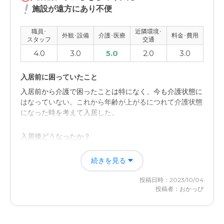
施設が遠方にあり不便
外観・内装・居室・設備について
共通スペースや余暇を楽しめるような場所も多くあり、そ
職員･
近隣環境･
外観･設備
介護･医療
料金･費用
スタッフ
交通
ういった部分も充実している印象
4.0
3.0
5.0
2.0
3.0
介護医療サービスについて
入居前に困っていたこと
24時間、常にスタッフの方々がついて、面倒をみてくれ
るし、隣に病院もあり、十分なサービスを受けられた印象
入居前から介護で困ったことは特になく、今も介護状態に
はなっていない。これから年齢が上がるにつれて介護状態
になった時を考えて入居した。
近隣環境や交通アクセスについて
駅から遠いのは、やや不便てすが、専用の定期バスも準備
入居後どうなったか？
しており、それなりだったと思います。
入居前から介護で困ったことがない。現在も自立した生活
続きを見る
をしているが、将来を考えて入居したことで不安は解消さ
料金費用について
れていったので満足している。
充実したサービスの分は、料金もかかるといった印象。も
投稿日時：2023/10/04
う少し、安いとより良いと思います。
投稿者：おかっぴ
アメニティーライフ八王子の評価
独立したマンションのような感じでプライバシーがあると
感じられる。また何かあったら隣が病院なので安心だ。