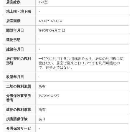
居室総数
150室
地上階・地下階
-
居室面積
49.61〜49.61㎡
開設年月日
1995年04月01日
建物形態
-
建築年月日
-
居住契約の権利
一時的に利用する共用施設であり、居室の利用権に変
形態
更はない。居室は従来どおりいつでも利用可能なの
で、住替えではない。
改築年月日
-
土地の権利形態
所有
介護保険事業所
1372900637
番号
建物の権利形態
所有
損害賠償保険
あり
介護保険サービ
-