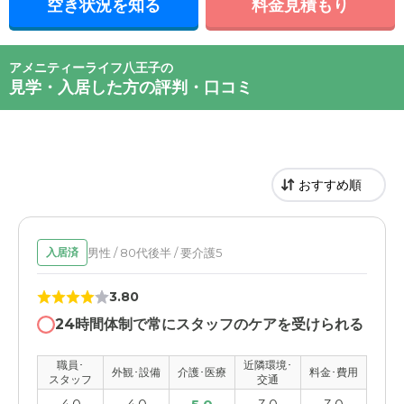
空き状況を知る
料金見積もり
アメニティーライフ八王子の
見学・入居した方の評判・口コミ
男性 / 80代後半 / 要介護5
入居済
3.80
24時間体制で常にスタッフのケアを受けられる
職員･
近隣環境･
外観･設備
介護･医療
料金･費用
スタッフ
交通