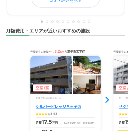
コミ・評判を見る
あみり比較をしたわけで無く相場がよくわからないが、結
構いい金額だと感じています。
月額費用・エリアが近いおすすめの施設
3.2
八王子市宮下町
閲覧中の施設から
km
閲覧中の施
空室1室
空室あ
介護付き有料老人ホーム
サービス付
シルバービレッジ八王子西
サクラ
3.63
17.5
19
月額
万円
月額
(入居金
294
万円
+介護保険料)