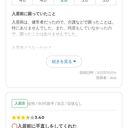
4.0
4.0
5.0
3.0
3.0
入居前に困っていたこと
入居前は、健常者だったので、介護などで困ったことは、
特にありませんでした。また、同居もしていなかったの
で、困ったことはありませんでした。
入居後どうなったか？
入った施設は、隣に病院もあり、要介護になっても完全看
続きを見る
護をしてくれるところだったので、介護で困ることは全く
ありませんでした。
投稿日時：2023/10/04
投稿者：skss
アメニティーライフ八王子の評価
隣に病院もあり、入居後、どのような状態になっても完全
看護など、最期まで面倒をみてくれること。
女性 / 80代前半 / 自立 / 症状なし
入居済
職員・スタッフ・他入居者の雰囲気について
3.40
事務の方々、介護、看護のいずれの方々も、相談などもし
やすく、雰囲気は良かったと思います。
入居前に手直しをしてくれた