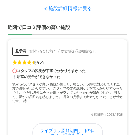
施設詳細情報に戻る
職員・スタッフ・他入居者の雰囲気について
挨拶時にまずまず誠実そうな印象は受けた。そんなに多く
近隣で口コミ評価の高い施設
のスタッフに会ったわけではない。
外観・内装・居室・設備について
少し老朽化している様に感じるが、入居前に手直しをした
女性 / 80代前半 / 要支援2 / 認知症なし
見学済
ことで、少しは良くなったっ感じた。
4.4
スタッフの説明が丁寧で分かりやすかった
介護医療サービスについて
居室の見学ができなかった
まだ実際にはサービスは受けていないのですが、隣に病院
駅からのアクセスが良い 施設が新しく、明るい。 見学に対応してくれた
があるので安心をしています。
方の説明がわかりやすい。 スタッフの方の説明が丁寧でわかりやすかった
です。 ただし条件に合った部屋が空いてなかったのが残念でした。 明る
く、温かい雰囲気を感じました。 居室の見学まで出来なかったことが残念
近隣環境や交通アクセスについて
です。 持...
環境はまずまずと思うが、この手の施設は遠くにあり、陸
投稿日時：2023/11/28
の孤島のような印象を受ける。
ライブラリ淵野辺四丁目の口
料金費用について