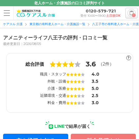
老人ホーム・介護施設の口コミ評判サイト
0120-579-721
掲載施設5万件超
0
受付 10:00〜19:00
土日祝OK
ケアスル 介護
東京都の有料老人ホーム・介護施設一覧
八王子市の有料老人ホーム・介護
アメニティーライフ八王子の評判・口コミ一覧
最終更新日：2026/08/05
?
1
1
3.6
総合評価
（
2
件）
4.0
職員・スタッフ
3.5
外観・設備
5.0
介護・医療
2.5
近隣環境・交通
3.0
料金・費用
LINE
で結果が届く