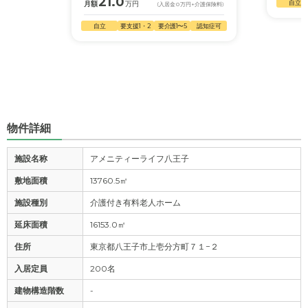
21.0
自立
月額
万円
(入居金
0
万円
+介護保険料)
自立
要支援1・2
要介護1〜5
認知症可
物件詳細
施設名称
アメニティーライフ八王子
敷地面積
13760.5㎡
施設種別
介護付き有料老人ホーム
延床面積
16153.0㎡
住所
東京都八王子市上壱分方町７１−２
入居定員
200名
建物構造階数
-