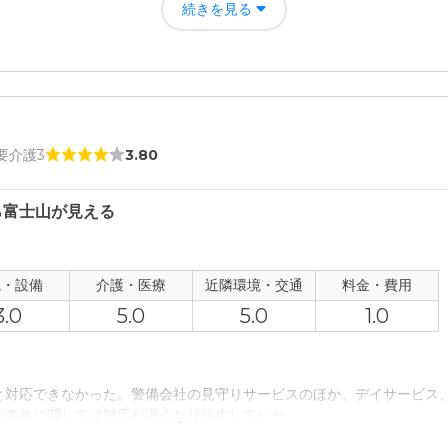
で、負担が減り、日々の生活をしっかりと行うことが出来、専門家に対
続きを見る
で、とても参考になり、日々の生活が快適に過ごすことが出来るように
の評価
に過ごすことが出来るようになり、快適な日常を過ごすことで、より良
良い。
 要介護3
3.80
者の雰囲気について
で、安心して任せることが出来、入居者のための対応がとても良く、日
ら富士山が見える
について
観・設備
介護・医療
近隣環境・交通
料金・費用
心して入居する事が出来、日々の生活を行うことが出来、安心して任せ
3.0
5.0
5.0
1.0
て
と対応できなかった。警備会社の見守りサービスのほか、デイサービス
で、安心して利用する事が出来、医療体制がしっかりしているので、き
の事故に関しては対応が遅くなり往生していた。
用できる。