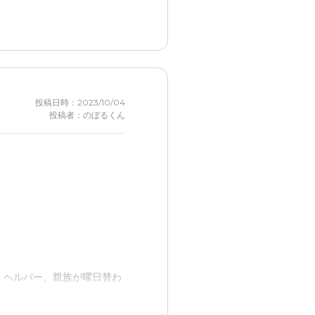
応してもらえるウノで、安心
なった。
い日常を過ごすことが出来る
投稿日時：2023/10/04
投稿者：のぼるくん
々の生活を快適に過ごすこと
ることが出来、生活がとても
、ヘルパー、親族が曜日替わ
め細かなサービスをしてくれ