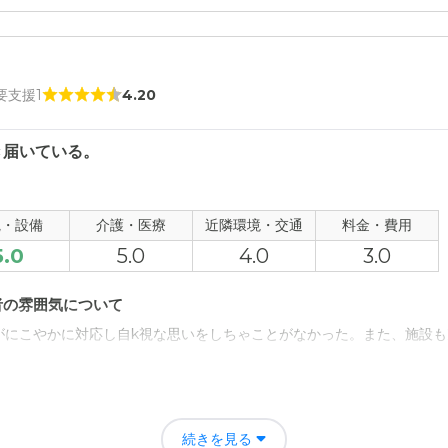
 要支援1
4.20
き届いている。
観・設備
介護・医療
近隣環境・交通
料金・費用
5.0
5.0
4.0
3.0
者の雰囲気について
がにこやかに対応し自k視な思いをしちゃことがなかった。また、施設も
について
バスなどで行くと駅からは遠い。家具や施設自体が非常にきれいなので
続きを見る