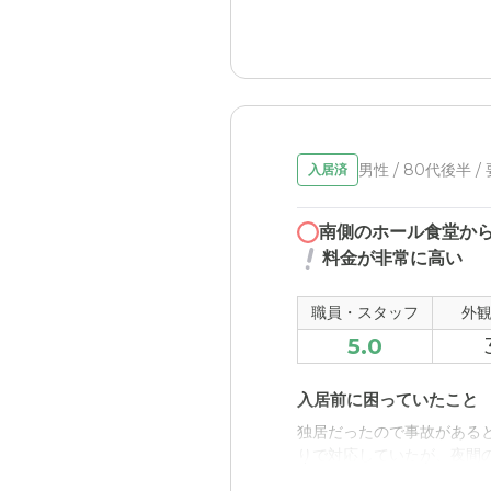
希望の対応をしてくれるの
して任せることが出来るの
シルバービレッジ八王子
入居者が日々の生活を快適
ようになったので、とても
男性 / 80代後半 /
入居済
職員・スタッフ・他入居
専門家が対応してくれるの
南側のホール食堂か
が出来るようになった。
料金が非常に高い
外観・内装・居室・設備
職員・スタッフ
外
しっかりとした施設で、安
5.0
安定した。
入居前に困っていたこと
介護医療サービスについ
独居だったので事故がある
適切な対応をしてくれるの
りで対応していたが、夜間
るので、とても安心して利