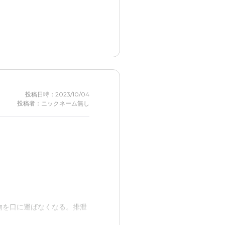
三津見てくれているという安
過ごすことが出来るようにな
ので、とても良く、満足でき
投稿日時：2023/10/04
投稿者：ニックネーム無し
に思えます。
側のホール食堂からは富士山
には補償金が免除されていま
物を口に運ばなくなる。排泄