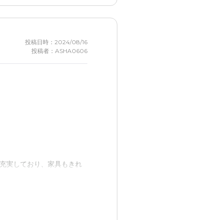
投稿日時：2024/08/16
投稿者：ASHA0606
充実しており、家具もきれ
仕方がないが、料金は高めの