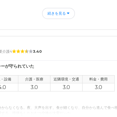
について
を離れて、施設に面会に行くにしても、気が楽だったし、生活をプロが
軽に利用する事が出来、利用する事が出来るので、日々の生活を快適に
続きを見る
の評価
ており、往診、入院等に関し緊密に情報共有できていたから。
くサービスで安心して任せることが出来、継続して利用する事が出来る
出来る。
者の雰囲気について
 要介護4
3.40
厨房などすべてのスタッフがフレンドリーに入居者にあたっていたよう
シーが守られていた
について
もそれなりでした。居室に表札が掲示されているのには驚きました。南
観・設備
介護・医療
近隣環境・交通
料金・費用
4.0
3.0
3.0
3.0
て
、往診、定期健診など十分な対応がとらていたと思います。右田入院時
分からなくなる。夜、大声を出す。食が細くなり、自分から進んで食べ
用する。排便をしたおむつ交換が大変だった。