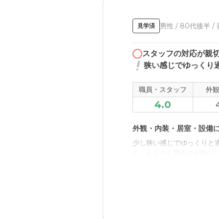
男性 / 80代後半 /
見学済
スタッフの対応が親
狭い感じでゆっくり
職員・スタッフ
外
4.0
外観・内装・居室・設備
少し狭い感じでゆっくりと
た。もう少し明るさが欲し
介護医療サービスについ
看護師さんが常駐していて
うな感じました。