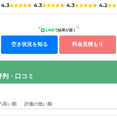
4.3
4.3
4.3
4.2
LINE
で結果が届く
空き状況を知る
料金見積もり
評判・口コミ
の高い順
評価の低い順