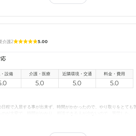
 要介護2
5.00
対応
観・設備
介護・医療
近隣環境・交通
料金・費用
5.0
5.0
5.0
5.0
の日程で入居する事が出来ず、時間がかかったので、やり取りをとても
るのが大変で、時間がかかり、相談できる人が少ないので、苦労した。