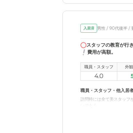
男性 / 90代後半 /
入居済
スタッフの教育が行
費用が高額。
職員・スタッフ
外
4.0
職員・スタッフ・他入居
訪問時には全て美スタッフ
いである。
近隣環境や交通アクセス
車で行くには問題ないが、