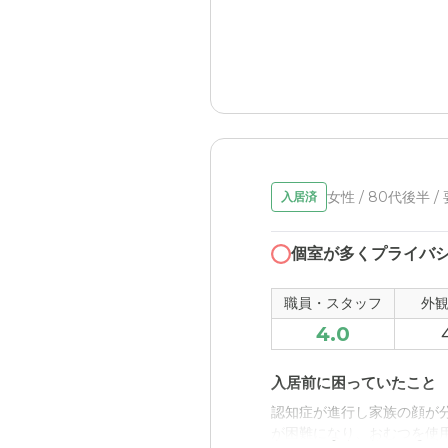
入居後どうなったか？
近隣環境や交通アクセス
入居することで、家族の手
交通の便が整っていて、気
心感があった。
った。
シルバービレッジ八王子
料金費用について
医療機関（右田）が隣接し
適切な価格で、利用しやす
るサービスを受けることが
職員・スタッフ・他入居
女性 / 80代後半 /
入居済
介護、補助、営業、事務、
個室が多くプライバ
外観・内装・居室・設備
外観はごく普通です。内装
職員・スタッフ
外
も見え良い感じです。
4.0
介護医療サービスについ
入居前に困っていたこと
施設の隣に右田病院があり
認知症が進行し家族の顔が
した。
が困難になり、おむつを使