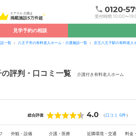
0120-57
ケアスル 介護は
受付時間 10:00〜19:
掲載施設5万件超
見学予約の相談
施設一覧
八王子市の有料老人ホーム・介護施設一覧
京王八王子駅の有料老人
子の評判・口コミ一覧
介護付き有料老人ホーム
4.0
（
口コミ
6
件
）
総合評価
フ
外観・設備
介護・医療
近隣環境・交通
料金