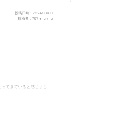
投稿日時：2024/10/09
投稿者：787miumiu
なってきていると感じまし
者さんとの連携も安心出来そ