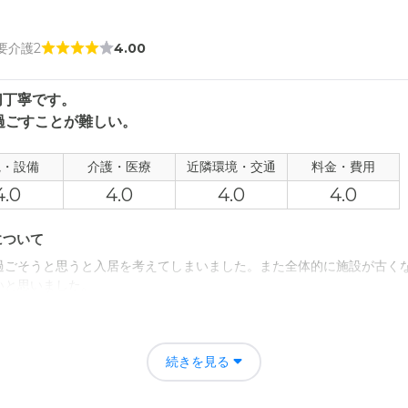
 要介護2
4.00
切丁寧です。
過ごすことが難しい。
観・設備
介護・医療
近隣環境・交通
料金・費用
4.0
4.0
4.0
4.0
について
過ごそうと思うと入居を考えてしまいました。また全体的に施設が古く
いと思いました。
て
何かしらの異変が起きるとすぐに連絡、対応してくれそうでした。お医
続きを見る