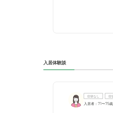
近隣環境や交通アクセス
入居後どうなったか？
JR中央線八王子駅から徒
介護の関しては家族の手を
うです。
いき心配の種は尽きなかっ
料金費用について
シルバービレッジ八王子
非常にお高い印象がありま
家庭での介護は介護者と被
あたるため、何人もの目と
職員・スタッフ・他入居
入居体験談
職員スタッフ等とのトラブ
に答えていた。
外観・内装・居室・設備
新築の施設だったため、外
用等）でプライバシーが守
症状なし
症
入居者：71〜75歳
介護医療サービスについ