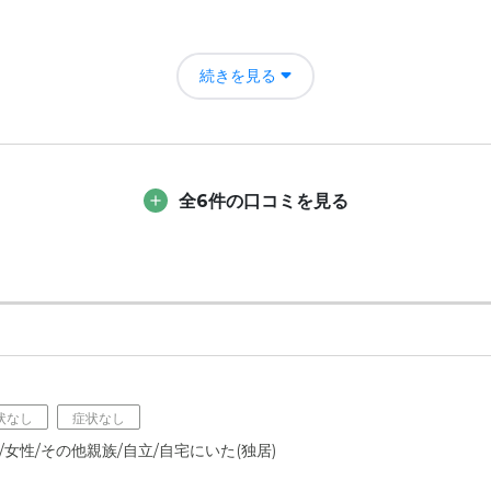
について
歩圏内。１５分ほどでした。施設の駐車場も十分スペースがあり、自動車
煩わすことはなくなったが、認知症等の症状は進行していたため、次々
続きを見る
た。
の評価
す。個人資産がものを言い、普通のサラリーマンが親世代を入居させる
介護者が1対1で、双方とも気を抜くことができなかった（閉塞感があっ
全6件の口コミを見る
手で介護してもらえる。
者の雰囲気について
ルはなかった。挨拶はでき、介護の状況等は必要に応じて連絡があった
について
観も内装もきれいだった。居室はほとんどが個室（二人部屋をは希望す
られていた。
状なし
症状なし
/女性/その他親族/自立/自宅にいた(独居)
て