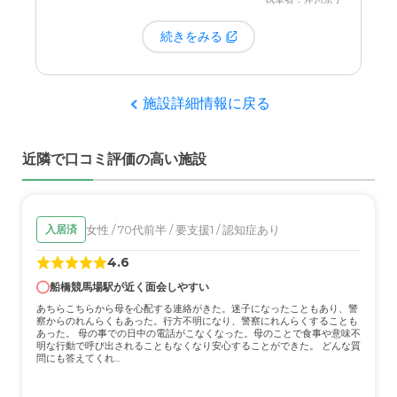
あとお食事も、「その日の気分で変えられます」っ
それから、スタッフ教育もしっかりされているの
て聞いてたんですけど、そうじゃなくて2週間くら
で、現場の皆さんはすごく感じがいいです。最近は
続きをみる
い前に言わないとメニューの変更をしてもらえなく
人手不足のこともあって外国人のスタッフさんも増
て。そのあたりは最初と言ってることが違うなと思
えていますが、それは事前に説明もありましたし、
いました。
皆さん一生懸命働いてくれています。
施設詳細情報に戻る
近隣で口コミ評価の高い施設
女性 / 70代前半 / 要支援1 / 認知症あり
入居済
4.6
船橋競馬場駅が近く面会しやすい
あちらこちらから母を心配する連絡がきた。迷子になったこともあり、警
察からのれんらくもあった。行方不明になり、警察にれんらくすることも
あった。 母の事での日中の電話がこなくなった。母のことで食事や意味不
明な行動で呼び出されることもなくなり安心することができた。 どんな質
問にも答えてくれ...