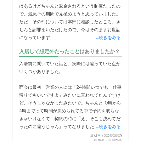
たり、買ってきたお弁当を一緒に食べたりすること
はあるけどちゃんと返金されるという制度だったの
ができます。
で、最悪その期間で見極めようと思っていました。
ただ、その件については本部に相談したところ、き
他の入居者の方に気兼ねすることなく、家族だけの
ちんと謝罪をいただけたので、今はそのままお世話
時間
をゆっくり過ごせるこの場所は、とても良いな
になっています。
...続きをみる
と感じています。面会に行くと、この部屋でケーキ
を食べながらおしゃべりしたりしています。半年に
入居して想定外だったこと
はありましたか？
正直、10か所以上も施設を見学して、やっと「ここ
一度、施設の運営状況についての報告会が開催され
なら」という落としどころを見つけて決めたので、
入居前に聞いていた話と、実際には違っていた点が
ます。施設内で起きた転倒事故の件数や、お薬の間
もしここが駄目だったら次の当てがない、という状
いくつかありました。
違いが何件あったかといった報告のほか、事前に取
況だったんです。どこの施設も100%満足できるわ
ったアンケートに対する回答もしてくれます。
けではなく、何かを妥協して決めるのが現実だと思
面会は最初、営業の人には「24時間いつでも、仕事
います。
帰りでもいいですよ」みたいに言われてたんですけ
この報告会にはオンラインでも参加できるので、遠
ど、そうじゃなかったみたいで。ちゃんと10時から
方に住んでいても様子がわかります。このように、
4時までって時間が決められてる中で予約を取らな
施設の状況をオープンにして、家族の意見にも耳を
きゃいけなくて、契約の時に「え、そこも決めてだ
傾けてくれる
姿勢からは、きちんと運営されている
ったのに違うじゃん」ってなりました。
...続きをみる
という印象を受け、信頼につながっています。
取材日：2026/06/09
執筆者：岸川京子