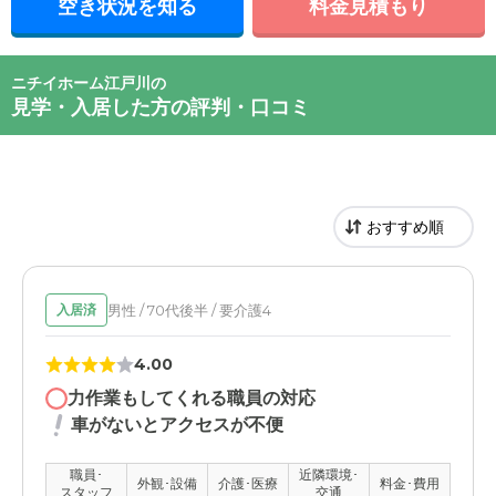
空き状況を知る
料金見積もり
ニチイホーム江戸川の
見学・入居した方の評判・口コミ
男性 / 70代後半 / 要介護4
入居済
4.00
力作業もしてくれる職員の対応
車がないとアクセスが不便
職員･
近隣環境･
外観･設備
介護･医療
料金･費用
スタッフ
交通