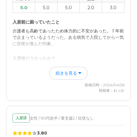
5.0
5.0
5.0
2.0
3.0
入居前に困っていたこと
介護者も高齢であったため体力的に不安があった。７年前
で止まっているようだった。ある病気で入院してから一気
に症状が進んだ印象。
入居後どうなったか？
母一人で抱え込んでいた負担を解消することができた。私
続きを見る
物などの用意や持参が大変だったが限界であったためにそ
のくらいならと我慢できた。
投稿日時：2024/04/26
投稿者：わっか
ニチイホーム江戸川の評価
職員の体制と資質について満足であった。部屋の清潔感も
保たれて快適であったと思う。
女性 / 90代前半 / 要支援2 / 症状なし
入居済
職員・スタッフ・他入居者の雰囲気について
3.80
体の支えやすぐなら来てくれる対応など非常に満足であっ