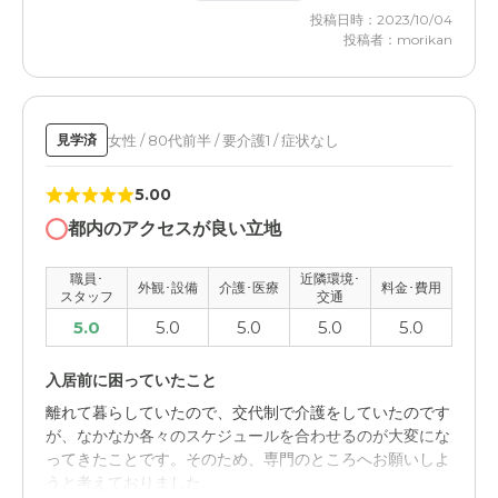
できるから。病院が提携しており、定期健診や歯科医療な
料金費用について
投稿日時：2023/10/04
どの医療面での安心感が得られる。居室がゆとりがあり、
投稿者：morikan
入居費用を抑え月額費用で 対処しております。 費用的は
食事も栄養を考えたメニューになっており、安心できた。
高額ですが 年金でなんとか対応しております。
ニチイホーム江戸川の評価
居室の快適性。食堂のゆったり感。スタッフの対応の良し
女性 / 80代前半 / 要介護1 / 症状なし
見学済
あし。レクリエーションなどの日々の生活の快適性がある
かどうか
5.00
都内のアクセスが良い立地
職員・スタッフ・他入居者の雰囲気について
職員は、とても親切で、感じのいい人ばかりで、良かっ
職員･
近隣環境･
外観･設備
介護･医療
料金･費用
た。費用はやや高いが、それなりに他の入居者も裕福そう
スタッフ
交通
な方々で安心できた
5.0
5.0
5.0
5.0
5.0
外観・内装・居室・設備について
入居前に困っていたこと
快適な感じがして、ここなら義父も安心して日々の生活を
離れて暮らしていたので、交代制で介護をしていたのです
送れると思った。築年数もそこそこ新しく、内装面での不
が、なかなか各々のスケジュールを合わせるのが大変にな
満はなかった
ってきたことです。そのため、専門のところへお願いしよ
うと考えておりました。