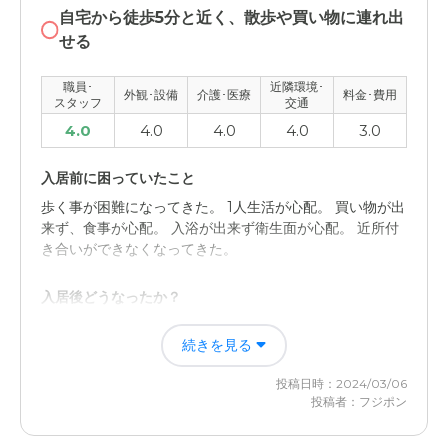
た。力作業もしっかりと、やってくれた。
自宅から徒歩5分と近く、散歩や買い物に連れ出
せる
外観・内装・居室・設備について
ほこりもなく眺めも良く綺麗であった。通常のアパートと
職員･
近隣環境･
外観･設備
介護･医療
料金･費用
スタッフ
交通
ら変わりなく維持もきちんとされていた。
4.0
4.0
4.0
4.0
3.0
介護医療サービスについて
入居前に困っていたこと
最後の場となったが親身になってくれていた。風呂も定期
的に入れてくれていたとのことで良かった。
歩く事が困難になってきた。 1人生活が心配。 買い物が出
来ず、食事が心配。 入浴が出来ず衛生面が心配。 近所付
き合いができなくなってきた。
近隣環境や交通アクセスについて
車でなければいけれない場所にあったため、運転できるも
入居後どうなったか？
のがいないと大変であった。バスはあった。
施設の環境がしっかりしている。ハード面、ソフト面。
続きを見る
特に、スタッフさんの教育が しっかりされており、細か
料金費用について
な事でも報告があり安心。
あれだけの対応をしてくれたならば料金は特に気にならな
投稿日時：2024/03/06
かった。特に高すぎた印象もない。
投稿者：フジポン
ニチイホーム江戸川の評価
先程にも記入しましたが スタッフさんの教育がしっかり