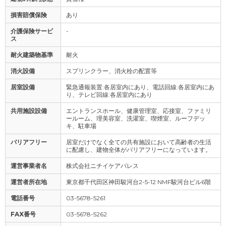
損害賠償保険
あり
介護保険サービ
-
ス
耐火建築物基準
耐火
消火設備
スプリンクラー、消火栓の配置等
居室設備
緊急通報装置:各居室内にあり、電話回線:各居室内にあ
り、テレビ回線:各居室内にあり
共用施設設備
エントランスホール、健康管理室、応接室、ファミリ
ールーム、理美容室、洗濯室、喫煙室、ルーフデッ
キ、駐車場
バリアフリー
居室だけでなく全ての共有施設において高齢者の生活
に配慮し、建物全体がバリアフリーになっています。
運営事業者名
株式会社ニチイケアパレス
運営者所在地
東京都千代田区神田駿河台2-5-12 NMF駿河台ビル6階
電話番号
03-5678-5261
FAX番号
03-5678-5262