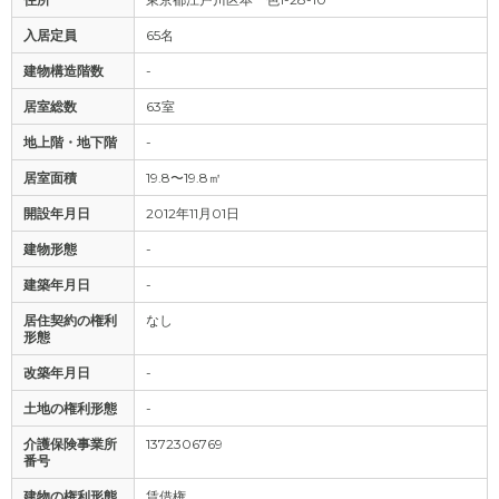
入居定員
65名
建物構造階数
-
居室総数
63室
地上階・地下階
-
居室面積
19.8〜19.8㎡
開設年月日
2012年11月01日
建物形態
-
建築年月日
-
居住契約の権利
なし
形態
改築年月日
-
土地の権利形態
-
介護保険事業所
1372306769
番号
建物の権利形態
賃借権