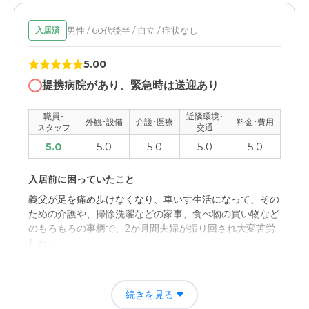
しており、報告、連絡、相談がある。
男性 / 60代後半 / 自立 / 症状なし
入居済
職員・スタッフ・他入居者の雰囲気について
5.00
施設長以下、スタッフさんは 明るく元気です。 入居者は
90歳以上の方が多いが皆さん元気です。
提携病院があり、緊急時は送迎あり
外観・内装・居室・設備について
職員･
近隣環境･
外観･設備
介護･医療
料金･費用
スタッフ
交通
施設は外観、内装とも綺麗。 特にコロナ対策や衛生面に
5.0
5.0
5.0
5.0
5.0
しっかり対応しており安心しています。
入居前に困っていたこと
介護医療サービスについて
義父が足を痛め歩けなくなり、車いす生活になって、その
特段心配はありません。 食事も栄養バランスをしっかり
ための介護や、掃除洗濯などの家事、食べ物の買い物など
考えていただき問題はありません。
のもろもろの事柄で、2か月間夫婦が振り回され大変苦労
した。
近隣環境や交通アクセスについて
自宅から徒歩5分と近く 時折、近くの公園に散歩や スーパ
入居後どうなったか？
ーに買い物に連れ出します。外食も。
続きを見る
ホームがしっかりしており、ホームに任せておけば、安心