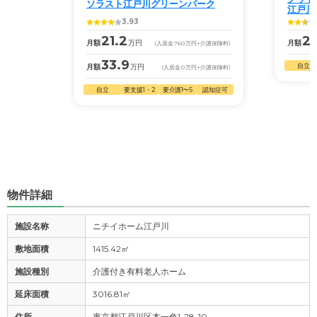
ソラスト江戸川グリーンパーク
江戸川
3.93
21.2
25
月額
万円
月額
(入居金
760
万円
+介護保険料)
33.9
自立
月額
万円
(入居金
0
万円
+介護保険料)
自立
要支援1・2
要介護1〜5
認知症可
物件詳細
施設名称
ニチイホーム江戸川
敷地面積
1415.42㎡
施設種別
介護付き有料老人ホーム
延床面積
3016.81㎡
住所
東京都江戸川区本一色1-28-10