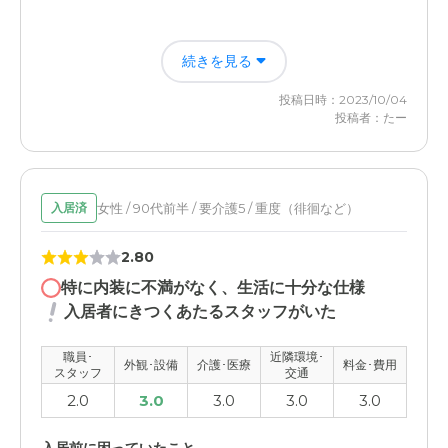
介護医療サービスについて
提携先の病院があり、定期健診、歯科医療なども安心して
ニチイホーム江戸川の評価
任せられる。緊急時は、ホームのバスで、病院まで送迎し
続きを見る
まず、施設内で働いていらっしゃる皆様の意識が高く、安
てくれるので安心
心して過ごせる場所だと感じました。館内も安心して利用
投稿日時：2023/10/04
出来、困った点はすぐに対応してくるようで、信頼できる
投稿者：たー
近隣環境や交通アクセスについて
ことです。
自宅の東陽町から、都バスで30分で行ける立地だったの
で、、面会に行くのも苦にならなかった
職員・スタッフ・他入居者の雰囲気について
とてもお優しい、丁寧にご対応して下さるので、安心して
女性 / 90代前半 / 要介護5 / 重度（徘徊など）
入居済
料金費用について
過ごせると感じました。大きく、ハッキリとした優しい口
調は、何か尋ねても不安に感じず、とても良いと思いまし
入居一時金が５００万円と高く、月額も２６万円程度と高
2.80
た。
い感は否めないが、料金い見合ったサービスの提供を受け
特に内装に不満がなく、生活に十分な仕様
たと思う
入居者にきつくあたるスタッフがいた
外観・内装・居室・設備について
とても綺麗な外観で、その点からも清潔さが目で見ても感
職員･
近隣環境･
じられました。まだコロナ禍の前でしたので、それでも衛
外観･設備
介護･医療
料金･費用
スタッフ
交通
生的な面で色々と行き届いていました。
2.0
3.0
3.0
3.0
3.0
介護医療サービスについて