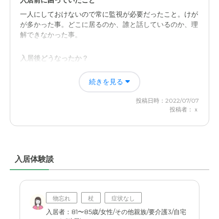
入居前に困っていたこと
専門的な分野を学ばれているだけあり、咄嗟の対応や臨機
一人にしておけないので常に監視が必要だったこと。けが
応変に、かつ柔軟な対応は素晴らしいと感じました。
が多かった事。どこに居るのか、誰と話しているのか、理
解できなかった事。
近隣環境や交通アクセスについて
交通アクセスは良いと感じました。このような施設はなか
入居後どうなったか？
なか広い土地でないと難しい場所も多いですが、都内での
徘徊の心配はなくなったが、施設内で不自由をしていない
移動では不安なく行けそうです。
続きを見る
か気になったから。スタッフの対応が気になった。
料金費用について
投稿日時：2022/07/07
ニチイホーム江戸川の評価
投稿者：ｘ
事前にインターネットなどで相場を調べておりましたの
安心して任せられる所に良さがあると感じる。仕事を持つ
で、大体はこれぐらいの料金なのかなと感じました。
者としては誰かの力を借りられる点は大きいと思う。お陰
で介護鬱にならずに済んだ。
入居体験談
職員・スタッフ・他入居者の雰囲気について
いつも笑顔で接してくれるスタッフもいたが、そうでない
者もいた。入居者にきつくあたる所を見た時は心が折れ
た。
物忘れ
杖
症状なし
入居者：81〜85歳/女性/その他親族/要介護3/自宅