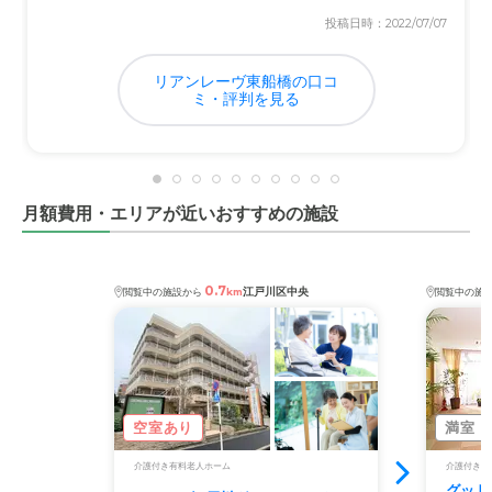
投稿日時：2022/07/07
リアンレーヴ東船橋の口コ
ミ・評判を見る
月額費用・エリアが近いおすすめの施設
0.7
江戸川区中央
閲覧中の施設から
km
閲覧中の施
空室あり
満室
介護付き有料老人ホーム
介護付き有
グッド