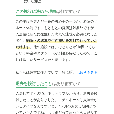
にいた(独居)
外観・内装・居室・設備について
普通に生活する分には不自由さは感じなかった。特に内装
この施設に決めた理由
は何ですか？
にこだわりがないので、十分に満たされる仕様だった。
この施設を選んだ一番の決め手の一つが、通院のサ
介護医療サービスについて
ポート体制です。もともとの持病は対象外ですが、
人間同士なので相性がある。気軽に担当者を変えられるよ
入居後に新たに発症した病気で通院が必要になった
うになっているといいのにと思う。
場合、
病院への送迎や付き添いを無料で行っていた
だけます
。他の施設では、ほとんどが1時間いくら
近隣環境や交通アクセスについて
という料金やタクシー代が別途必要だったので、こ
特に不自由は感じなかった。他の親族も見舞いに来てくれ
れは珍しいサービスだと思います。
た。交通アクセつに不満はなかった。
私たちは遠方に住んでいて、急に駆けつけることが
...続きをみる
料金費用について
難しいので、このサポートがあるのは本当に安心で
退去を検討したこと
はありますか？
まぁそんなものだろうという印象を受けた。料金体系は似
す。実際に今、眼科への通院で送迎をお願いしてお
たようなものではないだろうか？
り、とても助かっています。1階に「ファミリール
入居してすぐの頃、少しトラブルがあり、退去を検
ーム」という、予約すれば貸し切りで使えるお部屋
討したことがありました。ニチイホームは入居金が
があります。大きなテーブルと椅子、食器などが用
いるタイプなんですけど、3ヶ月のお試し期間がつ
意されていて、ポットでお湯を沸かしてお茶を入れ
いていたんですね。もし嫌だって言ったら日割りで