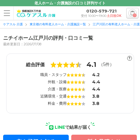
老人ホーム・介護施設の口コミ評判サイト
0120-579-721
掲載施設5万件超
0
受付 10:00〜19:00
土日祝OK
ケアスル 介護
東京都の有料老人ホーム・介護施設一覧
江戸川区の有料老人ホーム・介護
ニチイホーム江戸川の評判・口コミ一覧
最終更新日：2026/07/08
?
1
1
4.1
総合評価
（
5
件）
4.2
職員・スタッフ
4.4
外観・設備
4.4
介護・医療
3.8
近隣環境・交通
3.8
料金・費用
LINE
で結果が届く