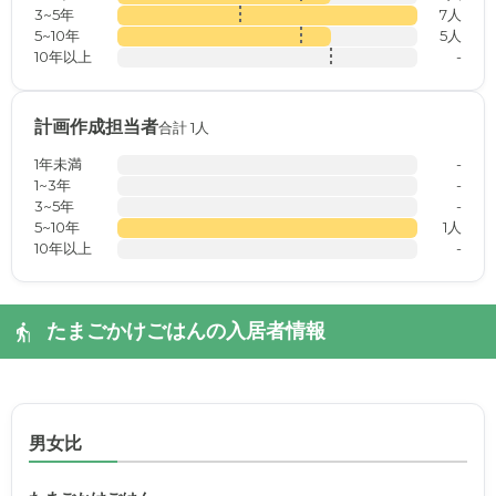
3~5年
7人
5~10年
5人
10年以上
-
計画作成担当者
合計 1人
1年未満
-
1~3年
-
3~5年
-
5~10年
1人
10年以上
-
たまごかけごはんの入居者情報
男女比