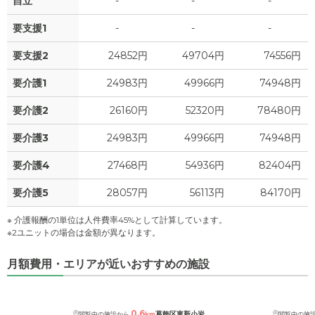
自立
-
-
-
要支援1
-
-
-
要支援2
24852円
49704円
74556円
要介護1
24983円
49966円
74948円
要介護2
26160円
52320円
78480円
要介護3
24983円
49966円
74948円
要介護4
27468円
54936円
82404円
要介護5
28057円
56113円
84170円
※ 介護報酬の1単位は人件費率45%として計算しています。
※2ユニットの場合は金額が異なります。
月額費用・エリアが近いおすすめの施設
0.6
葛飾区東新小岩
閲覧中の施設から
km
閲覧中の施