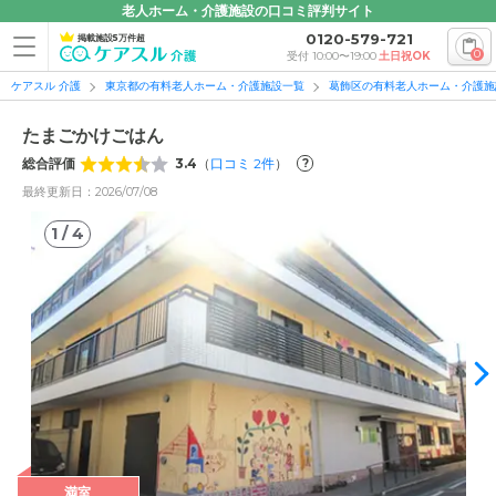
老人ホーム・介護施設の口コミ評判サイト
0120-579-721
掲載施設5万件超
0
受付 10:00〜19:00
土日祝OK
ケアスル 介護
東京都の有料老人ホーム・介護施設一覧
葛飾区の有料老人ホーム・介護施
たまごかけごはん
総合評価
3.4
（
口コミ
2
件
）
?
最終更新日：2026/07/08
1
/
4
1
/
4
満室