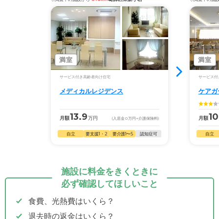
満室
満室
サービス付き高齢者向け住宅
サービス付
メディカルレジデンス
ケアガー
13.9
10
月額
万円
月額
(入居金
0
万円
+介護保険料)
自立
要支援1・2
要介護1〜5
認知症可
自立
施設に料金をきくときに
必ず確認してほしいこと
食費、光熱費はいくら？
退去時の返金はいくら？