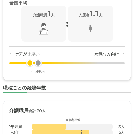
全国平均
1
1.1
介護職員
人
入居者
人
:
← ケアが手厚い
元気な方向け →
全国平均
職種ごとの経験年数
介護職員
合計 20人
東京都平均
1年未満
3人
1~3年
5人