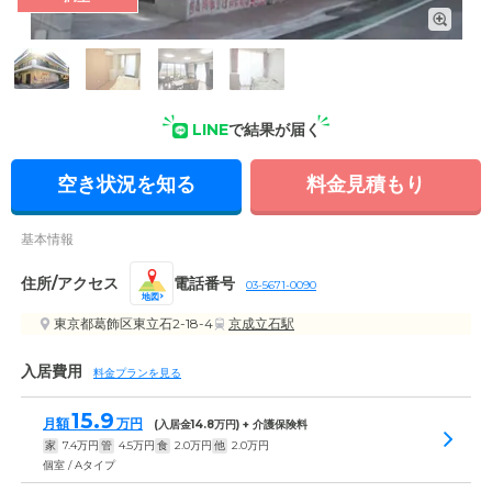
外観: 施設は活気のある街中に位置し、徒歩圏内にスーパーマ
ーケットや郵便局などが揃っていて生活拠点として便利です。
LINE
で結果が届く
空き状況を知る
料金見積もり
基本情報
住所/アクセス
電話番号
03-5671-0090
地図
東京都葛飾区東立石2-18-4
京成立石駅
入居費用
料金プランを見る
15.9
月額
万円
(入居金
14.8
万円) + 介護保険料
家
7.4
万円
管
4.5
万円
食
2.0
万円
他
2.0
万円
個室 / Aタイプ