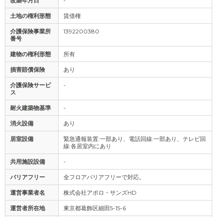
改築年月日
-
土地の権利形態
賃借権
介護保険事業所
1392200380
番号
建物の権利形態
所有
損害賠償保険
あり
介護保険サービ
-
ス
耐火建築物基準
-
消火設備
あり
居室設備
緊急通報装置:一部あり、電話回線:一部あり、テレビ回
線:各居室内にあり
共用施設設備
-
バリアフリー
全フロアバリアフリーで対応。
運営事業者名
株式会社アポロ・サンズHD
運営者所在地
東京都葛飾区細田5-15-6