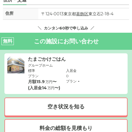
住所
〒124-0013東京都
葛飾区
東立石2-18-4
カンタン60秒で申し込み
この施設にお問い合わせ
無料
たまごかけごはん
グループホーム
標準
入居金
プラン
0
-
月額
15.9
〜
プラン
万円
(入居金
14
〜)
万円
空き状況を知る
料金の総額を見積もり