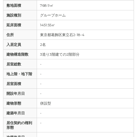
敷地面積
768.9㎡
施設種別
グループホーム
延床面積
1451.55㎡
住所
東京都葛飾区東立石2-18-4
入居定員
2名
建物構造階数
3造り3階建ての2階部分
居室総数
-
地上階・地下階
-
居室面積
-
開設年月日
-
建物形態
併設型
建築年月日
-
居住契約の権利
-
形態