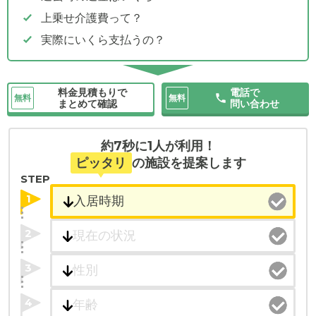
上乗せ介護費って？
実際にいくら支払うの？
料金見積もりで
電話で
無料
無料
まとめて確認
問い合わせ
約7秒に1人が利用！
ピッタリ
の施設を提案します
STEP
1
2
3
4