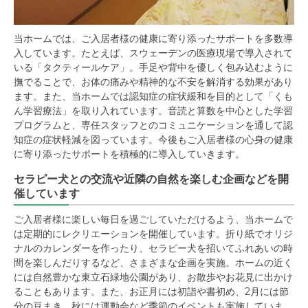
当ホームでは、ご入居者様の健康に寄り添ったサポートを多数導
入しています。たとえば、スウェーデンの医療現場で導入されて
いる「タクティールケア」。手足や背中を優しく包み込むように
撫でることで、お体の痛みや精神的な不安を解消する効果があり
ます。また、当ホームでは認知症の症状緩和を目的として「くも
ん学習療法」を取り入れています。音読と算数を中心とした学習
プログラムと、専任スタッフとのコミュニケーションを通して認
知症の症状軽減を図っています。今後もご入居者様の心身の健康
に寄り添ったサポートを積極的に導入していきます。
セラピー犬との交流や近隣の自然を楽しむ企画などを開
催しています
ご入居者様に楽しい毎日を過ごしていただけるよう、当ホームで
は定期的にレクリエーションを開催しています。折り紙でオリジ
ナルのカレンダーを作ったり、セラピー犬を招いてふれあいの時
間を楽しんだりするなど、さまざまな企画を実施。ホームの近く
には自然豊かな東立石緑地公園があり、お散歩やお花見に出かけ
ることもあります。また、お正月には初詣や書初め、2月には節
分の豆まき、秋には運動会など季節のイベントも実施していま