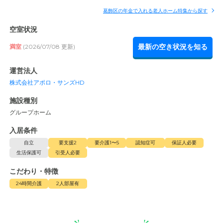
葛飾区の年金で入れる老人ホーム特集から探す
空室状況
最新の空き状況を知る
満室
(2026/07/08 更新)
運営法人
株式会社アポロ・サンズHD
施設種別
グループホーム
入居条件
自立
要支援2
要介護1〜5
認知症可
保証人必要
生活保護可
引受人必要
こだわり・特徴
24時間介護
2人部屋有