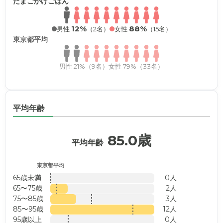
たまごかけごはん
12%
88%
男性
（2名）
女性
（15名）
東京都平均
男性 21%（9名）
女性 79%（33名）
平均年齢
85.0歳
平均年齢
東京都平均
65歳未満
0人
65〜75歳
2人
75〜85歳
3人
85〜95歳
12人
95歳以上
0人