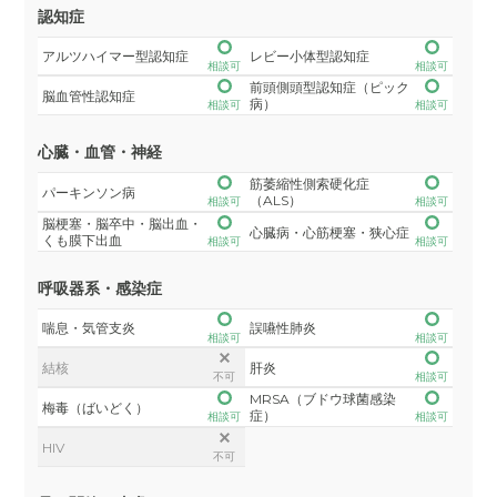
認知症
アルツハイマー型認知症
レビー小体型認知症
相談可
相談可
前頭側頭型認知症（ピック
脳血管性認知症
病）
相談可
相談可
心臓・血管・神経
筋萎縮性側索硬化症
パーキンソン病
（ALS）
相談可
相談可
脳梗塞・脳卒中・脳出血・
心臓病・心筋梗塞・狭心症
くも膜下出血
相談可
相談可
呼吸器系・感染症
喘息・気管支炎
誤嚥性肺炎
相談可
相談可
結核
肝炎
不可
相談可
MRSA（ブドウ球菌感染
梅毒（ばいどく）
症）
相談可
相談可
HIV
不可