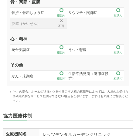
骨・関節・皮膚
骨折・骨粗しょう症
リウマチ・関節症
相談可
相談可
疥癬（かいせん）
不可
心・精神
統合失調症
うつ・鬱病
相談可
相談可
その他
生活不活発病（廃用症候
がん・末期癌
群）
相談可
相談可
※「○」の場合、ホームの状況や入居するご本人様の状態等によっては、入居のお受け入
れや継続的なサービス提供ができない場合もございます。まずはお気軽にご相談くだ
さい。
協力医療体制
医療機関名
レッツデンタルガーデンクリニック