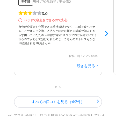
男性 / 70代前半 / 要介護2
見学済
3.0
ベッドで寝起きできるので安心
自分が介護者を介護できる精神状態でなく、ご飯を食べさせ
ることやオムツ交換、入浴などほかに頼める親戚や知人もお
らず困っていたため 24時間つねにスタッフの方が見ていてく
れるので安心して預けられるのと、こちらのストレスもかな
り軽減される 職員さんや...
投稿日時：2023/10/04
続きを見る
すべての口コミを見る（全2件）
※ケアスル 介護は、
口コミ投稿ガイドライン
を設置していま