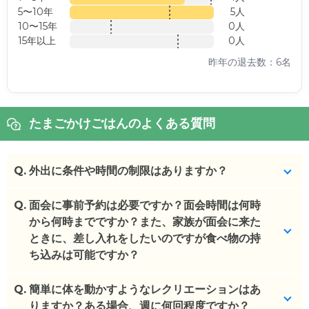
5〜10年
5人
10〜15年
0人
15年以上
0人
昨年の退去数：6名
たまごかけごはんのよくある質問
Q.
外出に条件や時間の制限はありますか？
Q.
事前申請あればご家族同伴で外出可能です。
面会に事前予約は必要ですか？面会時間は何時
外泊も可能です。
から何時までですか？また、家族が面会に来た
ときに、差し入れをしたいのですが食べ物の持
(回答者: 施設担当者,回答日: 2024/03/12)
ち込みは可能ですか？
Q.
事前予約必要なく、9:00～17:30の間で自由に面会
簡単に体を動かすようなレクリエーションはあ
可能です。
りますか？ある場合、週に何回程度ですか？