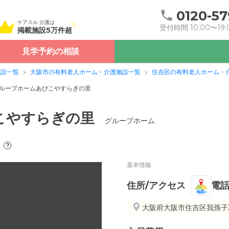
0120-57
ケアスル 介護は
受付時間 10:00〜19:
掲載施設5万件超
見学予約の相談
施設一覧
大阪市の有料老人ホーム・介護施設一覧
住吉区の有料老人ホーム・
ループホームあびこやすらぎの里
こやすらぎの里
グループホーム
?
基本情報
住所/アクセス
電
地図
大阪府大阪市住吉区我孫子2-