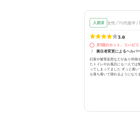
女性 / 70代後半 /
入居済
3.8
月1回のカット、リハビリ
責任者変更によるヘルパ
幻覚や被害妄想などがあり徘徊
たトイレやお風呂にも一人では
ってしまってました ずっと着い
も落ち着いて寝れるようになりまし