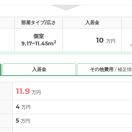
部屋タイプ/広さ
入居金
個室
10
万円
2
9.17~11.45m
入居金
その他費用
/ 補足
11.9
万円
4
万円
5
万円