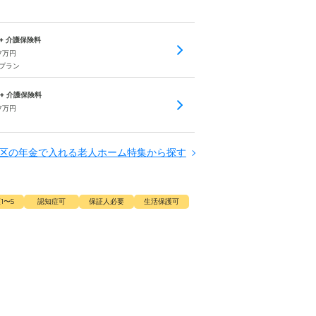
 + 介護保険料
7
万円
のプラン
 + 介護保険料
7
万円
区の年金で入れる老人ホーム特集から探す
1〜5
認知症可
保証人必要
生活保護可