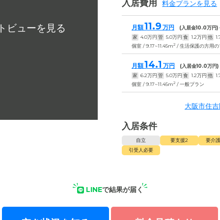
入居費用
料金プランを見る
11.9
月額
万円
(入居金
10.0
万円)
家
4.0
万円
管
5.0
万円
食
1.2
万円
他
1.
2
個室 / 9.17~11.45m
/ 生活保護の方用
14.1
月額
万円
(入居金
10.0
万円)
家
6.2
万円
管
5.0
万円
食
1.2
万円
他
1.
2
個室 / 9.17~11.45m
/ 一般プラン
大阪市住吉
入居条件
自立
要支援2
要介護
引受人必要
LINE
で結果が届く