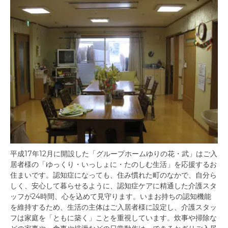
平成17年12月に開設した「グループホームゆりの花・武」はご入
居者様の「ゆっくり・いっしょに・たのしむ生活」を応援するお
住まいです。認知症になっても、住み慣れた町のなかで、自分ら
しく、安心して暮らせるように、認知症ケアに精通した介護スタ
ッフが24時間、心を込めて見守ります。いまお持ちの認知機能
を維持するため、生活の主体はご入居者様に設定し、介護スタッ
フは家庭を「ともに築く」ことを重視しています。炊事や掃除な