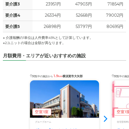
要介護3
23951円
47903円
71854円
要介護4
26334円
52668円
79002円
要介護5
26898円
53797円
80695円
※ 介護報酬の1単位は人件費率45%として計算しています。
※2ユニットの場合は金額が異なります。
月額費用・エリアが近いおすすめの施設
1.9
横須賀市大矢部
閲覧中の施設から
km
閲覧中の施
空室1室
空室1
グループホーム
住宅型有料