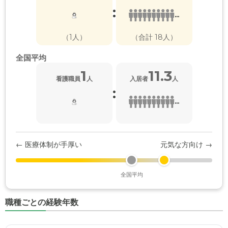
:
...
（1人）
（合計 18人）
全国平均
1
11.3
看護職員
人
入居者
人
:
...
← 医療体制が手厚い
元気な方向け →
全国平均
職種ごとの経験年数