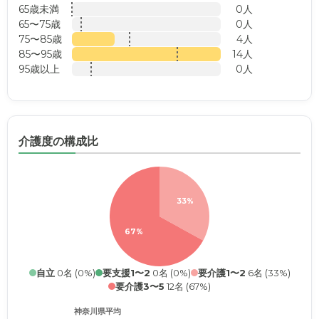
65歳未満
0人
65〜75歳
0人
75〜85歳
4人
85〜95歳
14人
95歳以上
0人
介護度の構成比
33%
67%
自立
0名 (0%)
要支援1〜2
0名 (0%)
要介護1〜2
6名 (33%)
要介護3〜5
12名 (67%)
神奈川県平均