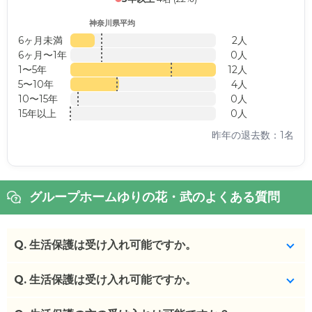
神奈川県平均
6ヶ月未満
2人
6ヶ月〜1年
0人
1〜5年
12人
5〜10年
4人
10〜15年
0人
15年以上
0人
昨年の退去数：1名
グループホームゆりの花・武のよくある質問
Q.
生活保護は受け入れ可能ですか。
Q.
受け入れ可能です。
生活保護は受け入れ可能ですか。
(回答者: 施設担当者,回答日: 2024/03/08)