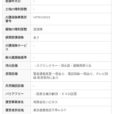
改築年月日
-
土地の権利形態
-
介護保険事業所
1471902922
番号
建物の権利形態
賃借権
損害賠償保険
あり
介護保険サービ
-
ス
耐火建築物基準
-
消火設備
・スプリンクラー・消火器・避難用滑り台
居室設備
緊急通報装置:一部あり、電話回線:一部あり、テレビ回
線:各居室内にあり
共用施設設備
-
バリアフリー
・段差を極力解消 ・ＥＶの設置
運営事業者名
有限会社ハピネス
運営者所在地
東京都豊島区千早4-3-7