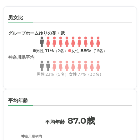
男女比
グループホームゆりの花・武
11%
89%
男性
（2名）
女性
（16名）
神奈川県平均
男性 23%（9名）
女性 77%（30名）
平均年齢
87.0歳
平均年齢
神奈川県平均