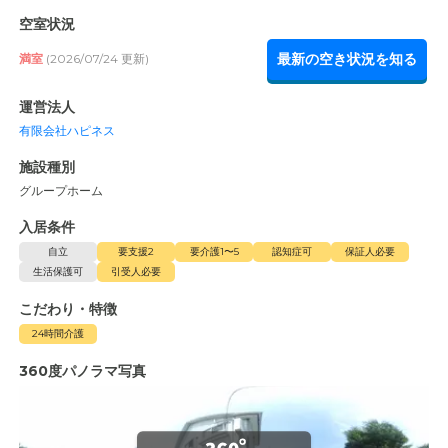
空室状況
最新の空き状況を知る
満室
(2026/07/24 更新)
運営法人
有限会社ハピネス
施設種別
グループホーム
入居条件
自立
要支援2
要介護1〜5
認知症可
保証人必要
生活保護可
引受人必要
こだわり・特徴
24時間介護
360度パノラマ写真