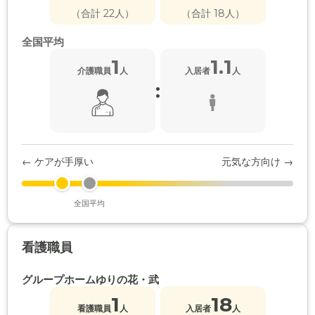
（合計 22人）
（合計 18人）
全国平均
1
1.1
介護職員
人
入居者
人
:
← ケアが手厚い
元気な方向け →
全国平均
看護職員
グループホームゆりの花・武
1
18
看護職員
人
入居者
人