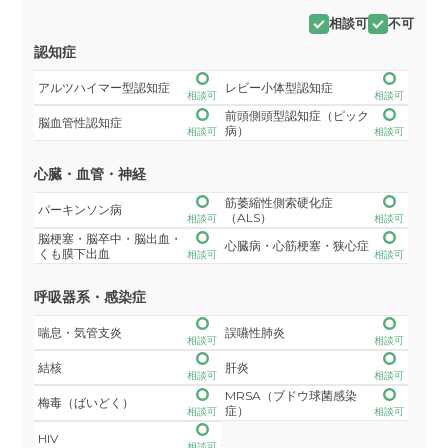
相談可
不可
認知症
アルツハイマー型認知症
レビー小体型認知症
相談可
相談可
前頭側頭型認知症（ピック
脳血管性認知症
病）
相談可
相談可
心臓・血管・神経
筋萎縮性側索硬化症
パーキンソン病
（ALS）
相談可
相談可
脳梗塞・脳卒中・脳出血・
心臓病・心筋梗塞・狭心症
くも膜下出血
相談可
相談可
呼吸器系・感染症
喘息・気管支炎
誤嚥性肺炎
相談可
相談可
結核
肝炎
相談可
相談可
MRSA（ブドウ球菌感染
梅毒（ばいどく）
症）
相談可
相談可
HIV
相談可