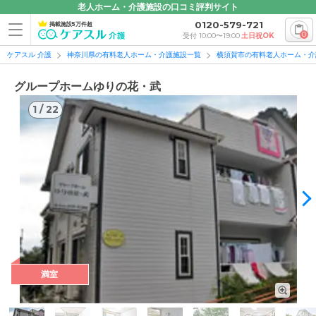
老人ホーム・介護施設の口コミ評判サイト
0120-579-721
掲載施設5万件超
0
受付 10:00〜19:00
土日祝OK
ケアスル 介護
神奈川県の有料老人ホーム・介護施設一覧
横須賀市の有料老人ホーム・介
グループホームゆりの花・武
1
/
22
1
/
22
満室