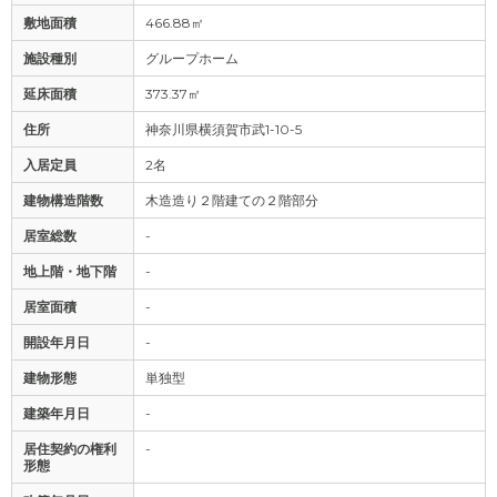
敷地面積
466.88㎡
施設種別
グループホーム
延床面積
373.37㎡
住所
神奈川県横須賀市武1-10-5
入居定員
2名
建物構造階数
木造造り２階建ての２階部分
居室総数
-
地上階・地下階
-
居室面積
-
開設年月日
-
建物形態
単独型
建築年月日
-
居住契約の権利
-
形態