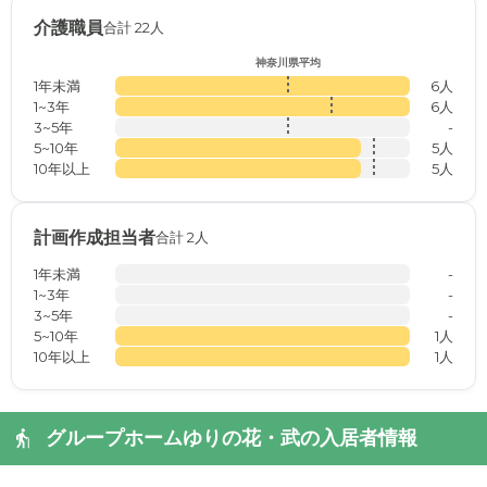
介護職員
合計 22人
神奈川県平均
1年未満
6人
1~3年
6人
3~5年
-
5~10年
5人
10年以上
5人
計画作成担当者
合計 2人
1年未満
-
1~3年
-
3~5年
-
5~10年
1人
10年以上
1人
グループホームゆりの花・武の入居者情報