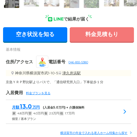
LINE
で結果が届く
外観: 赤毛のアンをイメージしたかわいらしい外観が特徴のホ
ーム。静かな周辺環境も魅力です。
空き状況を知る
料金見積もり
基本情報
住所/アクセス
電話番号
046-855-5380
地図
神奈川県横須賀市武1-10-5
津久井浜駅
京急ＹＲＰ野比駅よりバスで、「通信研究所入口」下車徒歩１分
入居費用
料金プランを見る
13.0
月額
万円
(入居金
5.0
万円) + 介護保険料
家
4.8
万円
管
4.0
万円
食
2.5
万円
他
1.7
万円
個室 / 基本プラン
横須賀市の年金で入れる老人ホーム特集から探す