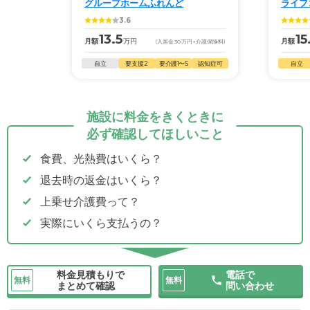
グループホームふれんど
ライフ
3.6
13.5
15
月額
万円
月額
(入居金
30
万円
+介護保険料)
自立
要支援2
要介護1〜5
認知症可
自立
施設に料金をきくときに
必ず確認してほしいこと
食費、光熱費はいくら？
退去時の返金はいくら？
上乗せ介護費って？
実際にいくら支払うの？
料金見積もりで
電話で
無料
無料
まとめて確認
問い合わせ