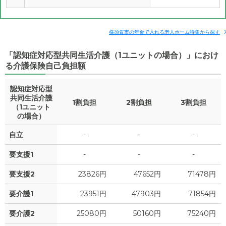
横須賀市の年金で入れる老人ホーム特集から探す
「認知症対応型共同生活介護（1ユニットの場合）」におけ
る介護保険自己負担額
認知症対応型
共同生活介護
1割負担
2割負担
3割負担
（1ユニット
の場合）
自立
-
-
-
要支援1
-
-
-
要支援2
23826円
47652円
71478円
要介護1
23951円
47903円
71854円
要介護2
25080円
50160円
75240円