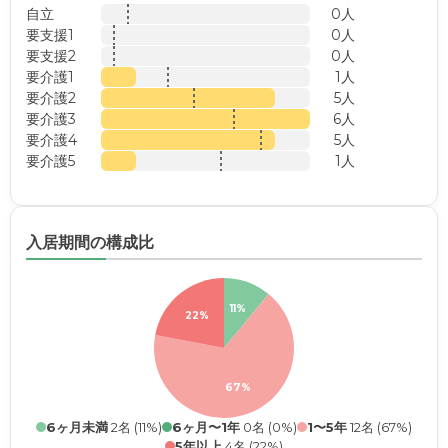
自立
0人
要支援1
0人
要支援2
0人
要介護1
1人
要介護2
5人
要介護3
6人
要介護4
5人
要介護5
1人
入居期間の構成比
11%
22%
67%
6ヶ月未満
2名 (11%)
6ヶ月〜1年
0名 (0%)
1〜5年
12名 (67%)
5年以上
4名 (22%)