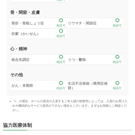
骨・関節・皮膚
骨折・骨粗しょう症
リウマチ・関節症
相談可
相談可
疥癬（かいせん）
相談可
心・精神
統合失調症
うつ・鬱病
相談可
相談可
その他
生活不活発病（廃用症候
がん・末期癌
群）
相談可
相談可
※「○」の場合、ホームの状況や入居するご本人様の状態等によっては、入居のお受け入
れや継続的なサービス提供ができない場合もございます。まずはお気軽にご相談くだ
さい。
協力医療体制