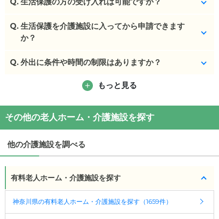
Q.
相談可能です。
生活保護の方の受け入れは可能ですか？
(回答者: 施設担当者,回答日: 2024/03/04)
Q.
はい、お受け入れ可能です。
生活保護を介護施設に入ってから申請できます
か？
(回答者: 施設担当者,回答日: 2024/03/08)
Q.
ご相談ください。
外出に条件や時間の制限はありますか？
(回答者: 施設担当者,回答日: 2024/03/08)
もっと見る
ご家族同伴のもとであれば、制限は特にございませ
ん。今後の感染状況によって変動がございます。
その他の老人ホーム・介護施設を探す
(回答者: 施設担当者,回答日: 2024/02/08)
他の介護施設を調べる
有料老人ホーム・介護施設を探す
神奈川県の有料老人ホーム・介護施設を探す（1659件）