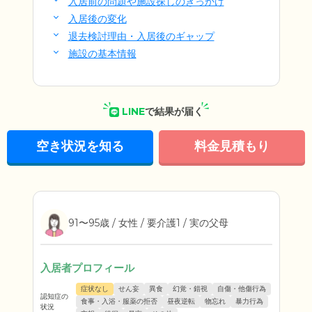
入居前の問題や施設探しのきっかけ
入居後の変化
退去検討理由・入居後のギャップ
施設の基本情報
LINE
で結果が届く
空き状況を知る
料金見積もり
91〜95歳 / 女性 / 要介護1 / 実の父母
入居者プロフィール
症状なし
せん妄
異食
幻覚・錯視
自傷・他傷行為
認知症の
食事・入浴・服薬の拒否
昼夜逆転
物忘れ
暴力行為
状況