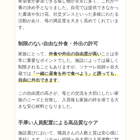
希望者が参加できる催し物が非常に多く、これが一
番の決め手となりました。自宅では提供できなかっ
た書道や生け花、社交ダンスといった多岐にわたる
活動があり、母の満足度を大きく高めてくれていま
す。
制限のない自由な外食・外出の許可
家族にとって、
外食や外出の自由度が高い
ことは非
常に重要なポイントでした。施設によっては厳しく
制限されることもありますが、ソナーレ祖師ヶ谷大
蔵では
「一緒に昼食を外で食べよう」と誘っても、
自由に外出できます
。

この自由度の高さが、母との交流を大切にしたい家
族のニーズと合致し、入居後も家族の絆を保てる大
きな安心材料となりました。
手厚い人員配置による高品質なケア
施設選びにおいて、職員さんの人数と質は安心感に
直結します。ソナーレ祖師ヶ谷大蔵は入居者数に対