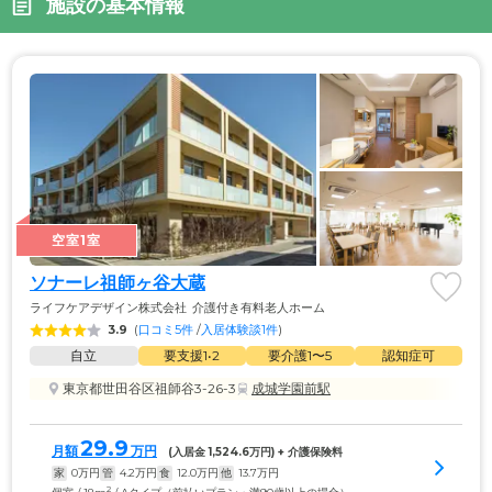
施設の基本情報
空室1室
ソナーレ祖師ヶ谷大蔵
ライフケアデザイン株式会社
介護付き有料老人ホーム
3.9
(
口コミ5件
 /
入居体験談1件
)
自立
要支援1•2
要介護1〜5
認知症可
東京都世田谷区祖師谷3-26-3
成城学園前駅
29.9
月額
万円
(入居金 
1,524.6
万円) + 介護保険料
家
0
万円
管
4.2
万円
食
12.0
万円
他
13.7
万円
2