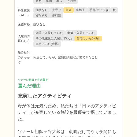
妄想
徘徊
暴言
その他
症状なし
見守り
自立
車椅子
手引/伝い歩き
杖
身体状況
（ADL）
寝たきり
歩行器
医療対応
症状なし
病院に入院していた
老健に入居していた
入居前の
その他施設に入居していた
自宅にいた(同居)
暮らし方
自宅にいた(独居)
施設検討
のきっか
同居していたが、認知症の症状が出てきたこと
け
ソナーレ祖師ヶ谷大蔵を
選んだ理由
充実したアクティビティ
母が体は元気なため、私たちは「日々のアクティビ
ティ」が充実している施設を最優先で探していまし
た。

ソナーレ祖師ヶ谷大蔵は、朝晩だけでなく夜間にも