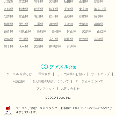
北海道
青森県
岩手県
宮城県
秋田県
山形県
福島県
茨城県
栃木県
群馬県
埼玉県
千葉県
東京都
神奈川県
新潟県
富山県
石川県
福井県
山梨県
長野県
岐阜県
静岡県
愛知県
三重県
滋賀県
京都府
大阪府
兵庫県
奈良県
和歌山県
鳥取県
島根県
岡山県
広島県
山口県
徳島県
香川県
愛媛県
高知県
福岡県
佐賀県
長崎県
熊本県
大分県
宮崎県
鹿児島県
沖縄県
ケアスル 介護とは
運営会社
リンク掲載のお願い
サイトマップ
利用規約
個人情報の取扱いについて
データ引用について
プレスキット
お問い合わせ
©2020 Speee Inc.
ケアスル 介護は、東証スタンダード市場に上場している株式会社Speeeが
運営しています。