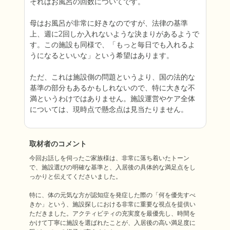
それはお風呂の回数についてです。

母はお風呂が非常に好きなのですが、法律の基準
上、週に2回しか入れないような決まりがあるようで
す。この施設も同様で、「もっと毎日でも入れるよ
うになるといいな」という希望はあります。

ただ、これは施設側の問題というより、国の法的な
基準の部分もあるかもしれないので、特に大きな不
満というわけではありません。施設運営やケア全体
については、現時点で懸念点は見当たりません。
取材者のコメント
今回お話しを伺ったご家族様は、非常に落ち着いたトーン
で、施設選びの明確な基準と、入居後の具体的な満足点をし
っかりと伝えてくださいました。

特に、体の元気な方が認知症を発症した際の「何を優先すべ
きか」という、施設探しにおける非常に重要な視点を提供い
ただきました。アクティビティの充実度を最優先し、時間を
かけて丁寧に施設を選ばれたことが、入居後の高い満足度に