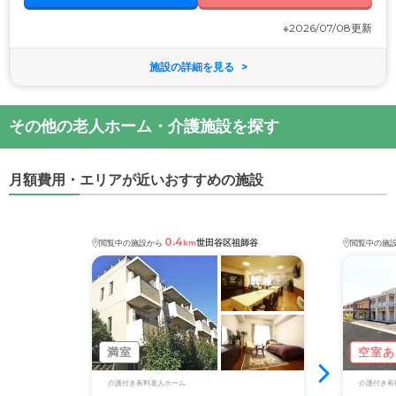
※2026/07/08更新
施設の詳細を見る
その他の老人ホーム・介護施設を探す
月額費用・エリアが近いおすすめの施設
0.4
世田谷区祖師谷
閲覧中の施設から
km
閲覧中の施
満室
空室あ
介護付き有料老人ホーム
介護付き有