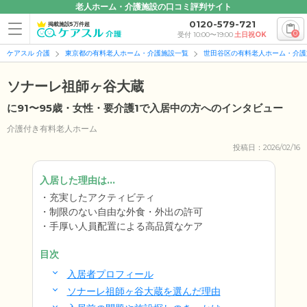
老人ホーム・介護施設の口コミ評判サイト
0120-579-721
掲載施設5万件超
0
受付 10:00〜19:00
土日祝OK
ケアスル 介護
東京都の有料老人ホーム・介護施設一覧
世田谷区の有料老人ホーム・介護
ソナーレ祖師ヶ谷大蔵
に91〜95歳・女性・要介護1で入居中の方へのインタビュー
介護付き有料老人ホーム
投稿日：2026/02/16
入居した理由は...
充実したアクティビティ
制限のない自由な外食・外出の許可
手厚い人員配置による高品質なケア
目次
入居者プロフィール
ソナーレ祖師ヶ谷大蔵を選んだ理由