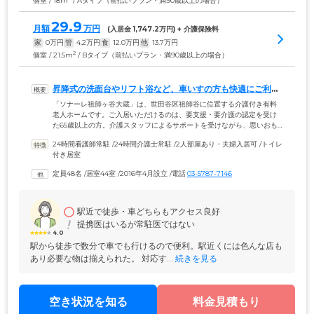
個室 / 18m
/ Aタイプ（前払いプラン・満90歳以上の場合）
29.9
月額
万円
(入居金 
1,747.2
万円) + 介護保険料
家
0
万円
管
4.2
万円
食
12.0
万円
他
13.7
万円
2
個室 / 21.5m
/ Bタイプ（前払いプラン・満90歳以上の場合）
昇降式の洗面台やリフト浴など、車いすの方も快適にご利用
いただけます
「ソナーレ祖師ヶ谷大蔵」は、世田谷区祖師谷に位置する介護付き有料
老人ホームです。ご入居いただけるのは、要支援・要介護の認定を受け
た65歳以上の方。介護スタッフによるサポートを受けながら、思いおも
いに暮らしていただけます。ご入居のみなさまがお住まいになるお部屋
24時間看護師常駐
 /
24時間介護士常駐
 /
2人部屋あり・夫婦入居可
 /
トイレ
は、全46室の個室をご用意。広めのスペースを確保したトイレや、電動
付き居室
昇降機能付きの洗面台など、車いすの方も快適に使用できる設備を整え
ました。さらに、ホーム内の共用部にもバリアフリー設計を採用。段差
定員48名
 /
居室44室
 /
2016年4月設立
 /
電話
03-5787-7146
がなく、手すりを取り付けた廊下や、座ったままご入浴いただけるリフ
ト浴など、さまざまな身体状況の方が安全に生活できる環境です。
駅近で徒歩・車どちらもアクセス良好
提携医はいるが常駐医ではない
4.0
駅から徒歩で数分で車でも行けるので便利。駅近くには色んな店も
あり必要な物は揃えられた。 対応す...
 続きを見る
空き状況を知る
料金見積もり