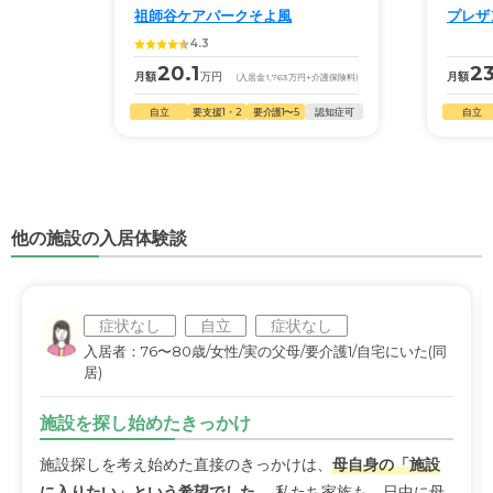
祖師谷ケアパークそよ風
プレザ
4.3
20.1
23
月額
万円
月額
(入居金
1,763
万円
+介護保険料)
自立
要支援1・2
要介護1〜5
認知症可
自立
他の施設の入居体験談
症状なし
自立
症状なし
入居者：76〜80歳/女性/実の父母/要介護1/自宅にいた(同
居)
施設を探し始めたきっかけ
施設探しを考え始めた直接のきっかけは、
母自身の「施設
に入りたい」という希望でした
。 私たち家族も、日中に母